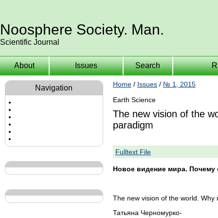
Noosphere Society. Man.
Scientific Journal
About
Issues
Search
R
Home
/
Issues
/
№ 1, 2015
Navigation
Earth Science
The new vision of the w
paradigm
Fulltext File
Новое видение мира. Почему 
The new vision of the world. Why 
Татьяна Черномурко-