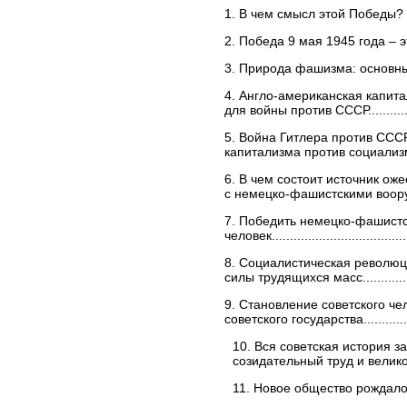
1. В чем смысл этой Победы? Ис
2. Победа 9 мая 1945 года – это 
3. Природа фашизма: основные положе
4. Англо-американская капи
для войны против СССР....................
5. Война Гитлера против ССС
капитализма против социализма.........
6. В чем состоит источник ож
с немецко-фашистскими вооруженны
7. Победить немецко-фашистск
человек.......................................
8. Социалистическая революц
силы трудящихся масс.....................
9. Становление советского че
советского государства....................
10. Вся советская история з
созидательный труд и великое
11. Новое общество рождало новых г