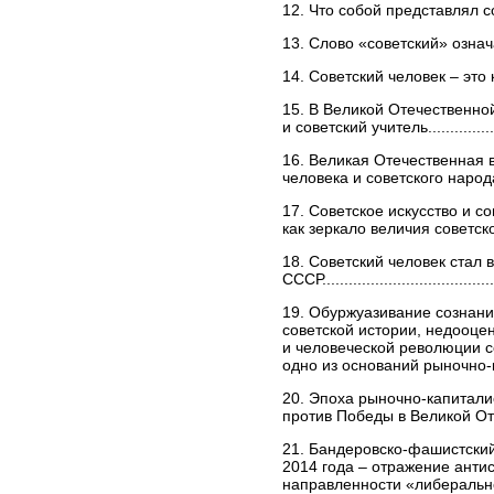
12. Что собой представлял советски
13. Слово «советский» означало
14. Советский человек – это ко
15. В Великой Отечественно
и советский учитель......................
16. Великая Отечественная 
человека и советского народа на их
17. Советское искусство и с
как зеркало величия советского духа.
18. Советский человек ста
СССР........................................
19. Обуржуазивание сознани
советской истории, недооце
и человеческой революции с
одно из оснований рыночно-
20. Эпоха рыночно-капитали
против Победы в Великой Отечест
21. Бандеровско-фашистски
2014 года – отражение анти
направленности «либерально-