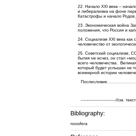
22. Начало XXI века – начал
и либерализма на фоне пер
Катастрофы и начало Родов дей
23. Экономическая война За
положения, что Россия и капи
24. Социализм XXI века как
человечество от экологической гибел
25. Советский социализм, С
бытия не исчез, он стал «
всего человечества. Велика
который будет услышан не т
всемирной истории человечества......
Послесловие.............................
-----------------------//см
Bibliography: