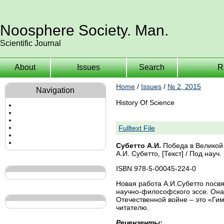
Noosphere Society. Man.
Scientific Journal
About
Issues
Search
R
Home
/
Issues
/
№ 2, 2015
Navigation
History Of Science
Fulltext File
Субетто А.И.
Победа в Великой 
А.И. Субетто, [Текст] / Под науч.
ISBN 978-5-00045-224-0
Новая работа А.И.Субетто посв
научно-философского эссе. Она 
Отечественной войне – это «Ги
читателю.
Рецензенты: