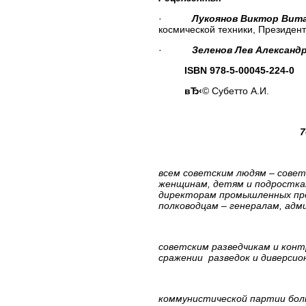
·
Лукоянов Виктор Вит
космической техники, Президен
·
Зеленов Лев Александ
ISBN
978-5-00045-224-0
вЂ‹
© Субетто А.И.
7
всем советским людям – сове
женщинам, детям и подросткам
директорам промышленных пре
полководцам – генералам, адм
советским разведчикам и конт
сражении разведок и диверсио
коммунистической партии бол