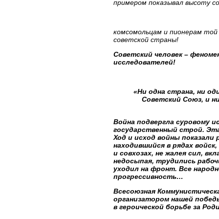
примером показывал высоту со
комсомольцам и пионерам той 
советской страны!
Советский человек – феноме
исследователей!
«Ни одна страна, ни о
Советский Союз, и н
Война подвергла суровому 
государственный строй. Эта
Ход и исход войны показали
находившийся в рядах войск,
и совхозах, не жалея сил, вк
недосыпая, трудились рабоч
уходил на фронт. Все народн
прогрессивность…
Всесоюзная Коммунистическ
организатором нашей побед
в героической борьбе за Род