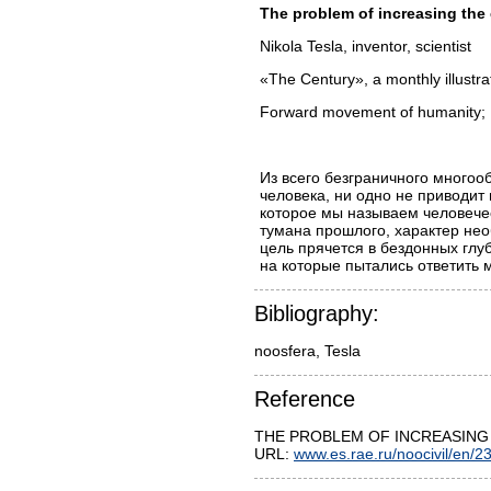
The problem of increasing the
Nikola Tesla, inventor, scientist
«The Century», a monthly illustr
Forward movement of humani
Из всего безграничного много
человека, ни одно не приводит
которое мы называем человече
тумана прошлого, характер не
цель прячется в бездонных глу
на которые пытались ответить 
Bibliography:
Reference
THE PROBLEM OF INCREASING T
URL:
www.es.rae.ru/noocivil/en/2