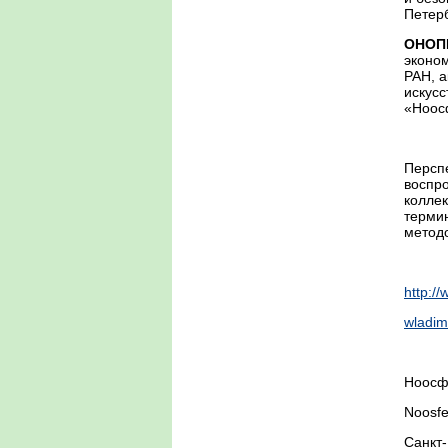
Петерб
ОНОП
эконом
РАН, 
искусс
«Ноос
Перспе
воспро
коллек
термин
методо
http:
wladim
Ноосф
Noosfe
Санкт