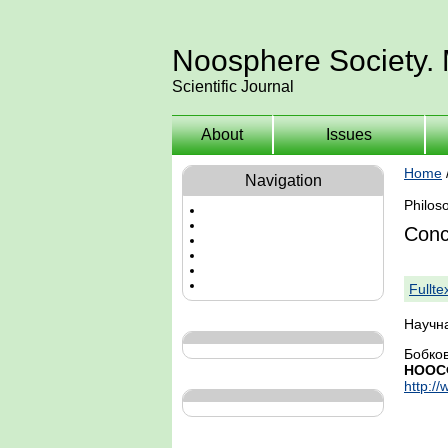
Noosphere Society.
Scientific Journal
About
Issues
Home
Navigation
Philos
Conce
Fullte
Научн
Бобков
НООСФ
http://