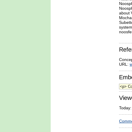
Noosph
Noosphe
about 
Mochal
Subett
system 
noosfe
Refe
Concep
URL:
w
Embe
View
Today:
Comme