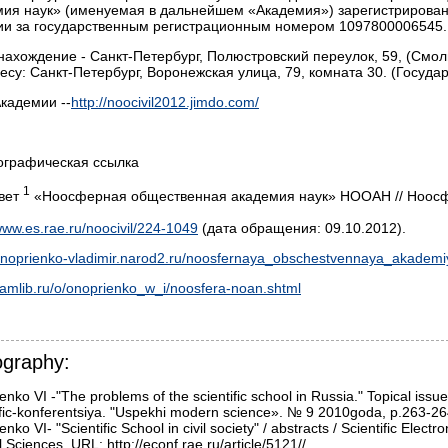
мия наук» (именуемая в дальнейшем «Академия») зарегистрирован
ии за государственным регистрационным номером 1097800006545.
ахождение - Санкт-Петербург, Полюстровский переулок, 59, (Смол
есу: Санкт-Петербург, Воронежская улица, 79, комната 30. (Госуд
кадемии --
http://noocivil2012.jimdo.com/
ографическая ссылка
1
вет
«Ноосферная общественная академия наук» НООАН // Ноосфе
ww.es.rae.ru/noocivil/224-1049
(дата обращения: 09.10.2012).
/onoprienko-vladimir.narod2.ru/noosfernaya_obschestvennaya_akadem
/samlib.ru/o/onoprienko_w_i/noosfera-noan.shtml
ography:
nko VI -"The problems of the scientific school in Russia." Topical issue
ific-konferentsiya. "Uspekhi modern science». № 9 2010goda, p.263-264
nko VI- "Scientific School in civil society" / abstracts / Scientific Elect
 Sciences. URL: http://econf.rae.ru/article/5121//
