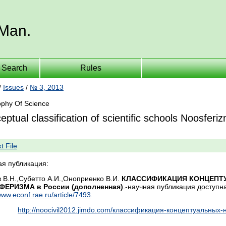
 Man.
Search
Rules
/
Issues
/
№ 3, 2013
ophy Of Science
ptual classification of scientific schools Noosferi
xt File
ая публикация:
 В.Н.,Субетто А.И.,Оноприенко В.И.
КЛАССИФИКАЦИЯ КОНЦЕПТ
ЕРИЗМА в России (дополненная)
.-научная публикация доступн
www.econf.rae.ru/article/7493
.
http://noocivil2012.jimdo.com/классификация-концептуальны