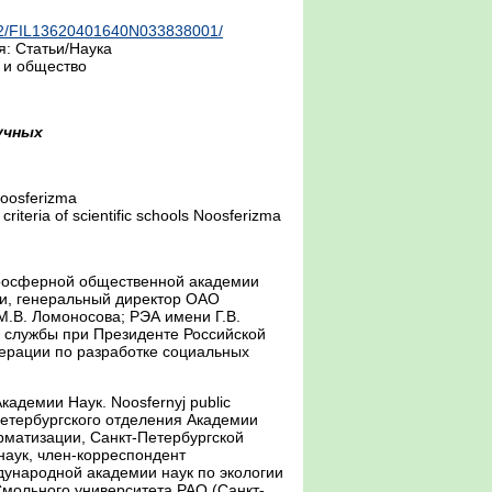
osan2/FIL13620401640N033838001/
я: Статьи/Наука
 и общество
учных
 Noosferizma
criteria of scientific schools Noosferizma
Ноосферной общественной академии
ии, генеральный директор ОАО
М.В. Ломоносова; РЭА имени Г.В.
й службы при Президенте Российской
ерации по разработке социальных
демии Наук. Noosfernyj public
Петербургского отделения Академии
матизации, Санкт-Петербургской
наук, член-корреспондент
ународной академии наук по экологии
Смольного университета РАО (Санкт-