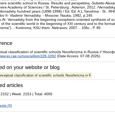
ere scientific school in Russia: Results and perspektivy.-Subetto Alexan
re Academy of Sciences / St. Petersburg.: Asterion, 2012. /Vernadsky: p
Vernadsky hundred years (1898-1998) / Ed. Ed. A.L.Yanshina - St.: RHGI
ov II- Vladimir Vernadsky. - Moscow: Nauka, 1982, p.245

o AI- Vernadsky from the beginning noospheric-oriented synthesis of sci
of the scientific world in the beginning of XXI century and to the forma
rizma"). - Kostroma, KSU them. Nekrasov, 2007. - 106c., P. 85

rence
tual classification of scientific schools Noosferizma in Russia // Но
ww.es.rae.ru/noocivil/en/228-1092
(Date Access: 07.08.2026).
d on your website or blog
ed articles
 2152 | Week: 2153 | Total: 4055
nts (0)