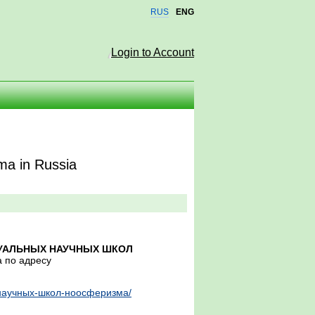
RUS
ENG
Login to Account
zma in Russia
УАЛЬНЫХ НАУЧНЫХ ШКОЛ
а по адресу
х-научных-школ-ноосферизма/