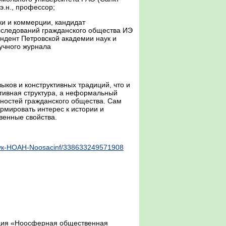
э.н., профессор;
ки и коммерции, кандидат
сследований гражданского общества ИЭ
ндент Петровской академии наук и
аучного журнала
ков и конструктивных традиций, что и
ативная структура, а неформальный
нностей гражданского общества. Сам
рмировать интерес к истории и
венные свойства.
ук-НОАН-Noosacinf/338633249571908
ация «Ноосферная общественная