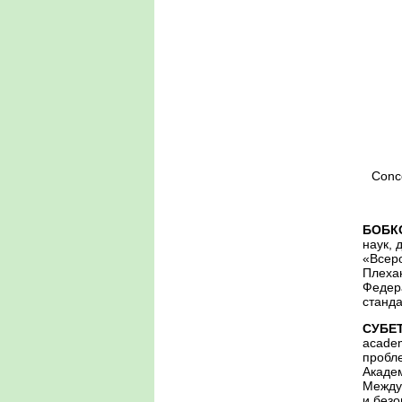
Conce
БОБК
наук, 
«Всеро
Плехан
Федер
станда
СУБЕ
academ
пробл
Академ
Между
и безо