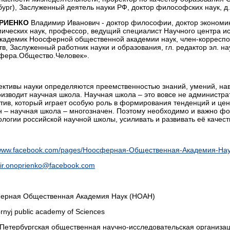
ург), Заслуженный деятель науки РФ, доктор философских наук, д.
РИЕНКО
Владимир Иванович - доктор философии, доктор экономи
ических наук, профессор, ведущий специалист Научного центра и
академик Ноосферной общественной академии наук, член-корреспо
тв, Заслуженный работник науки и образования, гл. редактор эл. н
фера.Общество.Человек».
ктивы науки определяются преемственностью знаний, умений, навы
изводит научная школа. Научная школа – это вовсе не администр
тив, который играет особую роль в формирования тенденций и це
 – научная школа – многозначен. Поэтому необходимо и важно фо
логии российской научной школы, усиливать и развивать её качест
//www.facebook.com/pages/Ноосферная-Общественная-Академия-На
ir.onoprienko@facebook.com
ерная Общественная Академия Наук (НОАН)
rnyj public academy of Sciences
-Петербургская общественная научно-исследовательская организ