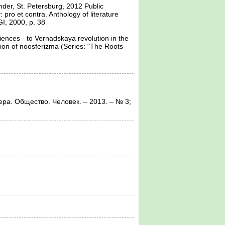
der, St. Petersburg, 2012 Public 
ro et contra. Anthology of literature 
, 2000, p. 38

ences - to Vernadskaya revolution in the 
tion of noosferizma (Series: "The Roots 
осфера. Общество. Человек. – 2013. – № 3;