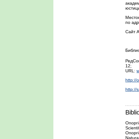
акаде
юстиц
Местон
по адр
Сайт А
Библи
РедСо
12;
URL:
w
http:/
http:/
Bibli
Onoprie
Scient
Onoprie
Natural