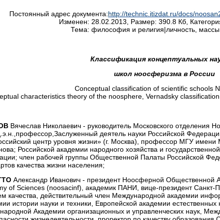
Постоянный адрес документа:
http://technic.itizdat.ru/docs/no
Изменен: 28.02.2013, Размер: 390.8 Кб, Категори
Тема: философия и религия|личность, массы
Классификация концептуальных на
школ ноосферизма в России
Conceptual classification of scientific schools
ptual characteristics theory of the noosphere, Vernadsky classification 
ОВ
Вячеслав Николаевич - руководитель Московского отделения 
д.э.н.,профессор,Заслуженный деятель науки Российской Федерац
ссийский центр уровня жизни» (г. Москва), профессор МГУ имени 
ова; Российской академии народного хозяйства и государственно
ации; член рабочей группы Общественной Палаты Российской Фед
ртов качества жизни населения;
ТТО
Александр Иванович - президент Ноосферной Общественной Ака
y of Sciences (noosacinf), академик ПАНИ, вице-президент Санкт-
ем качества, действительный член Международной академии инфор
ии истории науки и техники, Европейской академии естественных 
народной Академии организационных и управленческих наук, Межд
пасности жизнедеятельности, проректор по качеству образования 