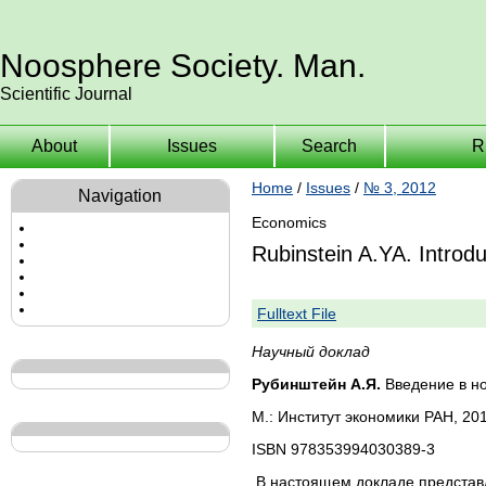
Noosphere Society. Man.
Scientific Journal
About
Issues
Search
R
Home
/
Issues
/
№ 3, 2012
Navigation
Economics
Rubinstein A.YA. Introd
Fulltext File
Научный доклад
Рубинштейн А.Я.
Введение в н
М.: Институт экономики РАН, 20
ISBN 978353994030389-3
В настоящем докладе представ