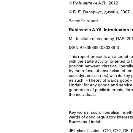
© Рубинштейн А.Я., 2012
© В. Е. Валериус, дизайн, 2007
Scientific report
Rubinstein A.YA. Introduction 
M.: Institute of economy, RAS, 20
ISBN 978353994030389-3
This report presents an attempt t
with the state activity, oriented 
position between classical liberal
by the refusal of absolutism of me
sociodynamics» (ies) with its key p
as such; «Theory of wards good» an
Lindahl for any goods and service
generation of public interests, fo
the individuals.
Key words: social liberalism, metho
wards of good regulatory interests,
Викселля-Lindahl.
JEL classification: C70, С72, D5, 