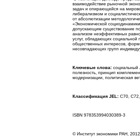
взаимодействие рыночной эконо
задач и опирающейся на миров
либерализмом и социалистичес
от абсолютизации методологиче
«Экономической социодинамики
допускающим существование пот
анализом неэффективных равно
услуг, обладающих социальной 
общественных интересов, форм
несовпадающих групп индивиду
Ключевые слова:
социальный 
полезность, принцип комплемен
модернизации, политическая ве
Классификация JEL:
С70, С72,
ISBN 978353994030389-3
© Институт экономики РАН, 2012