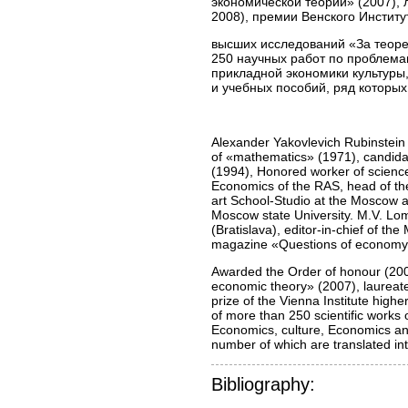
экономической теории» (2007), 
2008), премии Венского Институ
высших исследований «За теорет
250 научных работ по проблемам
прикладной экономики культуры,
и учебных пособий, ряд которы
Alexander Yakovlevich Rubinstein 
of «mathematics» (1971), candidat
(1994), Honored worker of science 
Economics of the RAS, head of the
art School-Studio at the Moscow a
Moscow state University. M.V. Lo
(Bratislava), editor-in-chief of t
magazine «Questions of economy
Awarded the Order of honour (2003
economic theory» (2007), laureate
prize of the Vienna Institute highe
of more than 250 scientific works 
Economics, culture, Economics and
number of which are translated i
Bibliography: