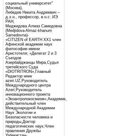
социальный университет"
(Москва),
Лебедев Никита Андреевич –
д.э.н., профессор, в.н.с. ИЭ
РАН,
Меджидова Алмаз Самедовна
(Medjidova Almaz-khanum
Samedovna)-
«CITIZEN of EARTH XX1 член
Афинской академии наук
философии имени
Аристотеля; «Делегат 2 и 3
Съездов
Азербайджанцы Мира,Судья
третейского Суда
«DIOTRITRON»,Главный
Редактор www
azeri.UZ,Руководитель
Международного центра
Аzeri;Руководитель
инновационного проекта
«Экоантропокосмизм»,Академик,
действительный член
Международной Академии
Наук Экологии и
Безопасности человека и
природы,Доктор
педагогических наук,Член
правления Дружбы
Узбекистан-