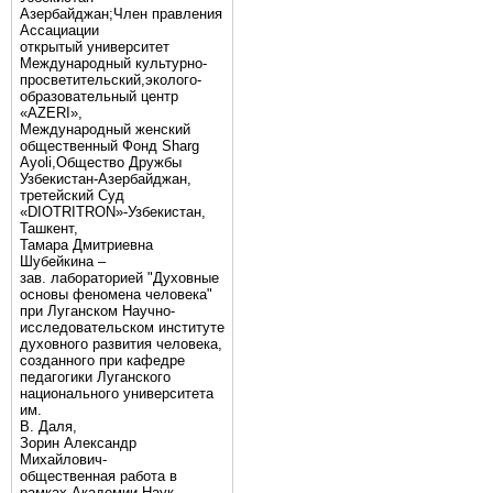
Азербайджан;Член правления
Ассациации
открытый университет
Международный культурно-
просветительский,эколого-
образовательный центр
«AZERI»,
Mеждународный женский
общественный Фонд Sharg
Аyoli,Общество Дружбы
Узбекистан-Азербайджан,
третейский Суд
«DIOTRITRON»-Узбекистан,
Ташкент,
Тамара Дмитриевна
Шубейкина –
зав. лабораторией "Духовные
основы феномена человека"
при Луганском Научно-
исследовательском институте
духовного развития человека,
созданного при кафедре
педагогики Луганского
национального университета
им.
В. Даля,
Зорин Александр
Михайлович-
общественная работа в
рамках Академии Наук