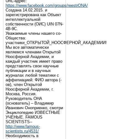
URL-адрес:
https://www.facebook.com/groups/reestrONA/
Создана 14.02.2015. и
зарегистрирована как Объект
интеллектуальной
собственности (ОИС) UIN 07N-
4B-9C.
Уважаемые члены нашего со-
Общества:
участники_ОТКРЫТОЙ_НООСФЕРНОЙ_АКАДЕМИИ!
Мы все автоматически
являемся членами Открытой
Ноосферной Академии, и
каждый участник имеет право
представлять свои научные
публикации и в научных
журналах любой тематики с
аффилиацией: ФИО автора (-
ов), член Открытой
Ноосферной Академии, г.
Москва, Россия.
Руководитель ОНА
(основатель) – Владимир
Иванович Оноприенко, смотри
Энциклопедию ИЗВЕСТНЫЕ
УЧЕНЫЕ. FAMOUS
SCIENTISTS--
http://www.famous-
scientists.ru/4531/
Необходимость в