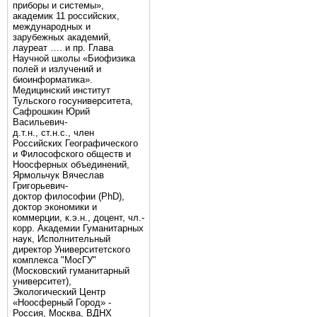
приборы и системы»,
академик 11 российских,
международных и
зарубежных академий,
лауреат …. и пр. Глава
Научной школы «Биофизика
полей и излучений и
биоинформатика».
Медицинский институт
Тульского госуниверситета,
Сафрошкин Юрий
Васильевич-
д.т.н., ст.н.с., член
Российских Географического
и Философского обществ и
Ноосферных объединений,
Ярмольчук Вячеслав
Григорьевич-
доктор философии (PhD),
доктор экономики и
коммерции, к.э.н., доцент, чл.-
корр. Академии Гуманитарных
наук, Исполнительный
директор Университетского
комплекса "МосГУ"
(Московский гуманитарный
университет),
Экологический Центр
«Ноосферный Город» -
Россия, Москва, ВДНХ