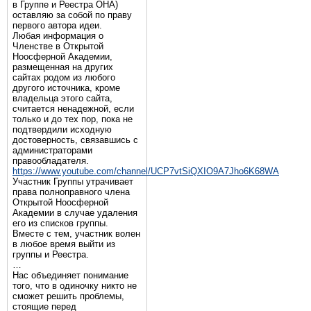
в Группе и Реестра ОНА)
оставляю за собой по праву
первого автора идеи.
Любая информация о
Членстве в Открытой
Ноосферной Академии,
размещенная на других
сайтах родом из любого
другого источника, кроме
владельца этого сайта,
считается ненадежной, если
только и до тех пор, пока не
подтвердили исходную
достоверность, связавшись с
администраторами
правообладателя.
https://www.youtube.com/channel/UCP7vtSiQXIO9A7Jho6K68WA
Участник Группы утрачивает
права полноправного члена
Открытой Ноосферной
Академии в случае удаления
его из списков группы.
Вместе с тем, участник волен
в любое время выйти из
группы и Реестра.
…
Нас объединяет понимание
того, что в одиночку никто не
сможет решить проблемы,
стоящие перед