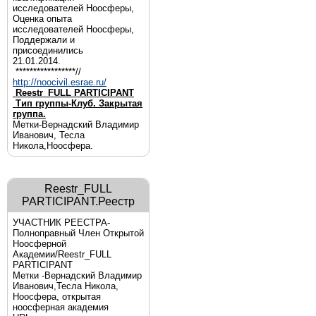
исследователей Ноосферы,
Оценка опыта
исследователей Ноосферы,
Поддержали и
присоединились
21.01.2014.
*****************//
http://noocivil.esrae.ru/
Reestr_FULL PARTICIPANT
Тип группы-Клуб. Закрытая
группа.
Метки-Вернадский Владимир
Иванович, Тесла
Никола,Ноосфера.
Reestr_FULL
PARTICIPANT.Реестр
УЧАСТНИК РЕЕСТРА-
Полноправный Член Открытой
Ноосферной
Академии/Reestr_FULL
PARTICIPANT
Метки -Вернадский Владимир
Иванович,Тесла Никола,
Ноосфера, открытая
ноосферная академия