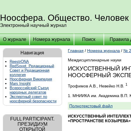
Ноосфера. Общество. Человек
Электронный научный журнал
О журнале
Номера журнала
Поиск
Правила 
Главная
/
Номера журнала
/
№ 2
Навигация
Междисциплинарные науки
ReestrONA
RedSovet. Редакционный
ИСКУССТВЕННЫЙ ИН
Совет и Редакционная
НООСФЕРНЫЙ ЭКСПЕ
коллегия
Ноосферная Википедия
Mars Insight
1
Трофимов А.В., Невейко Н.В.
Всероссийский Съезд
народных делегатов
1. МНИИКА им. Академика В.П. 
Экспертный совет по
ноосферной безопасности
Полнотекстовый файл
ИСКУССТВЕННЫЙ ИНТЕЛЛЕК
FULL PARTICIPANT.
«ПРОСТРАНСТВЕ КОЗЫРЕВ
ПРЕЗИДИУМ
ОТКРЫТОЙ