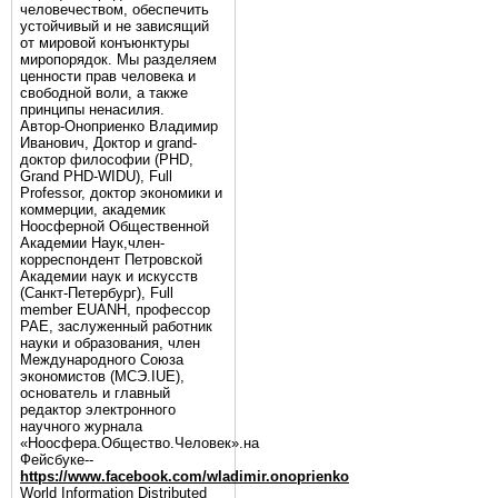
человечеством, обеспечить
устойчивый и не зависящий
от мировой конъюнктуры
миропорядок. Мы разделяем
ценности прав человека и
свободной воли, а также
принципы ненасилия.
Автор-Оноприенко Владимир
Иванович, Доктор и grand-
доктор философии (PHD,
Grand PHD-WIDU), Full
Professor, доктор экономики и
коммерции, академик
Ноосферной Общественной
Академии Наук,член-
корреспондент Петровской
Академии наук и искусств
(Санкт-Петербург), Full
member EUANH, профессор
РАЕ, заслуженный работник
науки и образования, член
Международного Союза
экономистов (МСЭ.IUE),
основатель и главный
редактор электронного
научного журнала
«Ноосфера.Общество.Человек».на
Фейсбуке--
https://www.facebook.com/wladimir.onoprienko
World Information Distributed