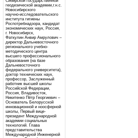
Сибирской государственной
геодезической академии,г.н.с.
Новосибирского
научно-исследовательского
института гигиены
Роспотребнадзора, кандидат
экономических наук, Россия,
г. Новосибирск,
Фаткулин Анвир Амрулович –
директор Дальневосточного
регионального учебно-
методического центра
высшего профессионального
образования (на базе
Дальневосточного
федерального университета),
доктор технических наук,
профессор, Заслуженный
работник высшей школы
Российской Федерации,
Россия, Владивосток,
Никитенко Пётр Георгиевич –
Основатель Белорусской
инновационной и ноосферной
школы, Первый вице-
президент Международной
академии социальных
технологий. Глава
представительства
Международной Инженерной