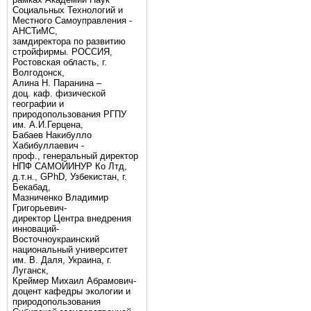
Социальных Технологий и
Местного Самоуправления -
АНСТиМС,
замдиректора по развитию
стройфирмы. РОССИЯ,
Ростовская область, г.
Волгодонск,
Алина Н. Паранина –
доц. каф. физической
географии и
природопользования РГПУ
им. А.И.Герцена,
Бабаев Накибулло
Хабибуллаевич -
проф., генеральный директор
НПФ САМОЙИНУР Ко Лтд,
д.т.н., GPhD, Узбекистан, г.
Бекабад,
Мазниченко Владимир
Григорьевич-
директор Центра внедрения
инноваций-
Восточноукраинский
национальный университет
им. В. Даля, Украина, г.
Луганск,
Креймер Михаил Абрамович-
доцент кафедры экологии и
природопользования