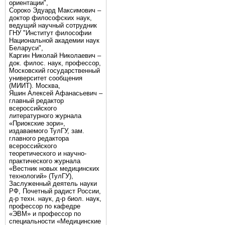
ориентации",
Сороко Эдуард Максимович –
доктор философских наук,
ведущий научный сотрудник
ГНУ "Институт философии
Национальной академии наук
Беларуси",
Каргин Николай Николаевич –
док. филос. наук, профессор,
Московский государственный
университет сообщения
(МИИТ). Москва,
Яшин Алексей Афанасьевич –
главный редактор
всероссийского
литературного журнала
«Приокские зори»,
издаваемого ТулГУ, зам.
главного редактора
всероссийского
теоретического и научно-
практического журнала
«Вестник новых медицинских
технологий» (ТулГУ),
Заслуженный деятель науки
РФ, Почетный радист России,
д-р техн. наук, д-р биол. наук,
профессор по кафедре
«ЭВМ» и профессор по
специальности «Медицинские