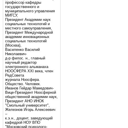
профессор кафедры
государственного и
муниципального управления
МИГСУ,
Президент Академии наук
социальных технологий и
местного самоуправления,
Президент Международной
академии инновационных
социальных технологий
(Москва),
Василенко Василий
Николаевич-
д-р филос. н., главный
научный редактор
электронного альманаха
НООСФЕРА XXI века, член
РедСовета
журнала Ноосфера.
Общество. Человек.
Иманов Гейдар Мамедович-
Вице-Президент Ноосферной
общественной академии наук,
Президент АНО ИНОК
"Смольный университет",
Железнов Игорь Алексеевич
–
к.э.н., доцент, заведующий
кафедрой НОУ ВПО
"Московский психолого-