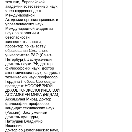
техники, Европейской
академии естественных наук,
член-корреспондент
Международной
Академии организационных и
управленческих наук,
Международной академии
наук по экологии и
безопасности
жизнедеятельности,
проректор по качеству
образования Смольного
университета РАО (Санкт-
Петербург), Заслуженный
деятель науки РФ, доктор
философских наук, доктор
экономических наук, кандидат
технических наук,профессор,
Гордина Любовь Сергеевна-
президент НООСФЕРНОЙ
ДУХОВНО-ЭКОЛОГИЧЕСКОЙ
АССАМБЛЕИ МИРА (НДЭАМ,
Ассамблея Мира), доктор
философии, профессор,
кандидат технических наук
(Россия), Заслуженный
деятель культуры,
Патрушев Владимир
Иванович –
доктор социологических наук,