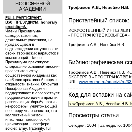
НООСФЕРНОЙ
Трофимов А.В., Невейко Н.В.
АКАДЕМИИ
FULL PARTICIPANT.
Пристатейный список:
Вэб_ПРЕЗИДИУМ. honorary
presidium/.
ИСКУССТВЕННЫЙ ИНТЕЛЛЕКТ 
Члены Президиума-
«ПРОСТРАНСТВЕ КОЗЫРЕВА»    
самодостаточные,
деятельные участники, не
Трофимов А.В., Невейко Н.В.

нуждающиеся в
подтверждении актуальности
своих творческих наработок и
компетенций. Члены
Библиографическая сс
Президиума практикуют
следование основной миссии-
просветительству-
Трофимов А.В., Невейко Н.
общественной Академии как
ЭКСПЕРТ В «ПРОСТРАНСТВЕ КОЗЫ
наиболее креативной форме
URL:
www.es.rae.ru/noocivil/ru/3
открытости знаний. Открытая
Ноосферная Академия
поддерживает и способствует
Код для вставки на сай
продвижению идей и практик,
развивающих борьбу против
некросферы, уничтожающей
ноосферу человечества, его
Просмотры статьи
коллективный живой
интеллект человеческой
цивилизации...ноосфера -
Сегодня: 1004 | За неделю: 1004
soldier, army, fraternity, full