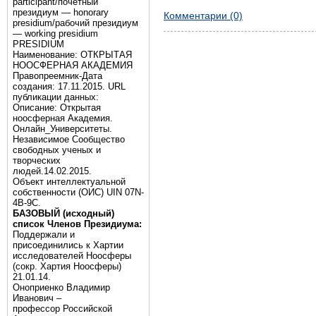
participant/почётный
президиум — honorary
Комментарии (0)
presidium/рабочий президиум
— working presidium
PRESIDIUM
Наименование: ОТКРЫТАЯ
НООСФЕРНАЯ АКАДЕМИЯ
Правопреемник-Дата
создания: 17.11.2015. URL
публикации данных:
Описание: Открытая
ноосферная Академия.
Онлайн_Университеты.
Независимое Сообщество
свободных ученых и
творческих
людей.14.02.2015.
Объект интеллектуальной
собственности (ОИС) UIN 07N-
4B-9C.
БАЗОВЫЙ (исходный)
список Членов Президиума:
Поддержали и
присоединились к Хартии
исследователей Ноосферы
(сокр. Хартия Ноосферы)
21.01.14.
Оноприенко Владимир
Иванович –
профессор Российской