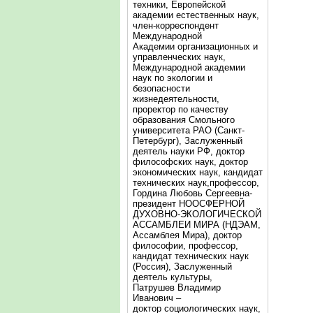
техники, Европейской
академии естественных наук,
член-корреспондент
Международной
Академии организационных и
управленческих наук,
Международной академии
наук по экологии и
безопасности
жизнедеятельности,
проректор по качеству
образования Смольного
университета РАО (Санкт-
Петербург), Заслуженный
деятель науки РФ, доктор
философских наук, доктор
экономических наук, кандидат
технических наук,профессор,
Гордина Любовь Сергеевна-
президент НООСФЕРНОЙ
ДУХОВНО-ЭКОЛОГИЧЕСКОЙ
АССАМБЛЕИ МИРА (НДЭАМ,
Ассамблея Мира), доктор
философии, профессор,
кандидат технических наук
(Россия), Заслуженный
деятель культуры,
Патрушев Владимир
Иванович –
доктор социологических наук,