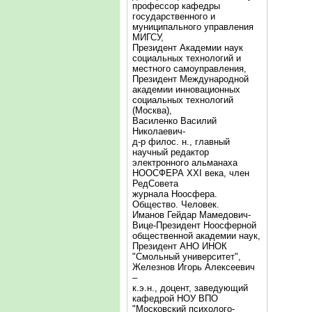
профессор кафедры
государственного и
муниципального управления
МИГСУ,
Президент Академии наук
социальных технологий и
местного самоуправления,
Президент Международной
академии инновационных
социальных технологий
(Москва),
Василенко Василий
Николаевич-
д-р филос. н., главный
научный редактор
электронного альманаха
НООСФЕРА XXI века, член
РедСовета
журнала Ноосфера.
Общество. Человек.
Иманов Гейдар Мамедович-
Вице-Президент Ноосферной
общественной академии наук,
Президент АНО ИНОК
"Смольный университет",
Железнов Игорь Алексеевич
–
к.э.н., доцент, заведующий
кафедрой НОУ ВПО
"Московский психолого-