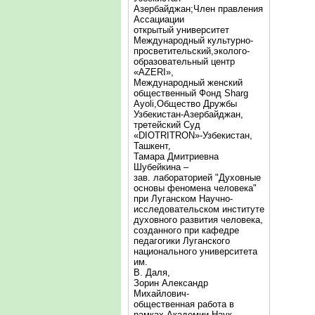
Азербайджан;Член правления
Ассациации
открытый университет
Международный культурно-
просветительский,эколого-
образовательный центр
«AZERI»,
Mеждународный женский
общественный Фонд Sharg
Аyoli,Общество Дружбы
Узбекистан-Азербайджан,
третейский Суд
«DIOTRITRON»-Узбекистан,
Ташкент,
Тамара Дмитриевна
Шубейкина –
зав. лабораторией "Духовные
основы феномена человека"
при Луганском Научно-
исследовательском институте
духовного развития человека,
созданного при кафедре
педагогики Луганского
национального университета
им.
В. Даля,
Зорин Александр
Михайлович-
общественная работа в
рамках Академии Наук