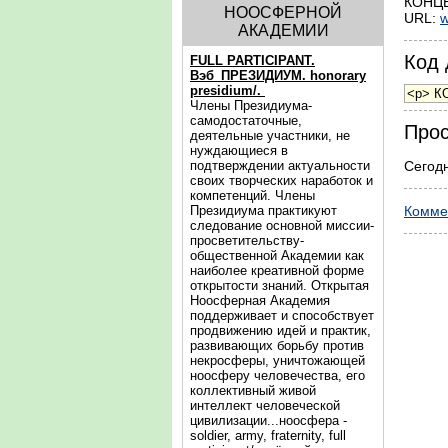
КОНЦЕ
НООСФЕРНОЙ
URL:
w
АКАДЕМИИ
Код 
FULL PARTICIPANT.
Вэб_ПРЕЗИДИУМ. honorary
presidium/.
Члены Президиума-
самодостаточные,
Прос
деятельные участники, не
нуждающиеся в
подтверждении актуальности
Сегодн
своих творческих наработок и
компетенций. Члены
Президиума практикуют
Комме
следование основной миссии-
просветительству-
общественной Академии как
наиболее креативной форме
открытости знаний. Открытая
Ноосферная Академия
поддерживает и способствует
продвижению идей и практик,
развивающих борьбу против
некросферы, уничтожающей
ноосферу человечества, его
коллективный живой
интеллект человеческой
цивилизации...ноосфера -
soldier, army, fraternity, full