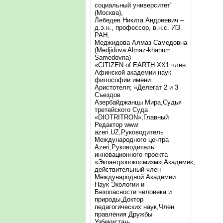
социальный университет"
(Москва),
Лебедев Никита Андреевич –
д.э.н., профессор, в.н.с. ИЭ
РАН,
Меджидова Алмаз Самедовна
(Medjidova Almaz-khanum
Samedovna)-
«CITIZEN of EARTH XX1 член
Афинской академии наук
философии имени
Аристотеля; «Делегат 2 и 3
Съездов
Азербайджанцы Мира,Судья
третейского Суда
«DIOTRITRON»,Главный
Редактор www
azeri.UZ,Руководитель
Международного центра
Аzeri;Руководитель
инновационного проекта
«Экоантропокосмизм»,Академик,
действительный член
Международной Академии
Наук Экологии и
Безопасности человека и
природы,Доктор
педагогических наук,Член
правления Дружбы
Узбекистан-