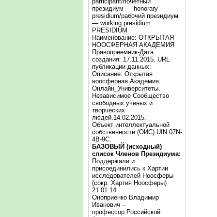
participant/почётный
президиум — honorary
presidium/рабочий президиум
— working presidium
PRESIDIUM
Наименование: ОТКРЫТАЯ
НООСФЕРНАЯ АКАДЕМИЯ
Правопреемник-Дата
создания: 17.11.2015. URL
публикации данных:
Описание: Открытая
ноосферная Академия.
Онлайн_Университеты.
Независимое Сообщество
свободных ученых и
творческих
людей.14.02.2015.
Объект интеллектуальной
собственности (ОИС) UIN 07N-
4B-9C.
БАЗОВЫЙ (исходный)
список Членов Президиума:
Поддержали и
присоединились к Хартии
исследователей Ноосферы
(сокр. Хартия Ноосферы)
21.01.14.
Оноприенко Владимир
Иванович –
профессор Российской