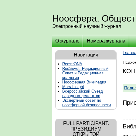
Ноосфера. Общест
Электронный научный журнал
О журнале
Номера журнала
Главн
Навигация
Психол
ReestrONA
RedSovet. Редакционный
КОН
Совет и Редакционная
коллегия
Ноосферная Википедия
Mars Insight
Полно
Всероссийский Съезд
народных делегатов
Экспертный совет по
Прис
ноосферной безопасности
FULL PARTICIPANT.
Библ
ПРЕЗИДИУМ
ОТКРЫТОЙ