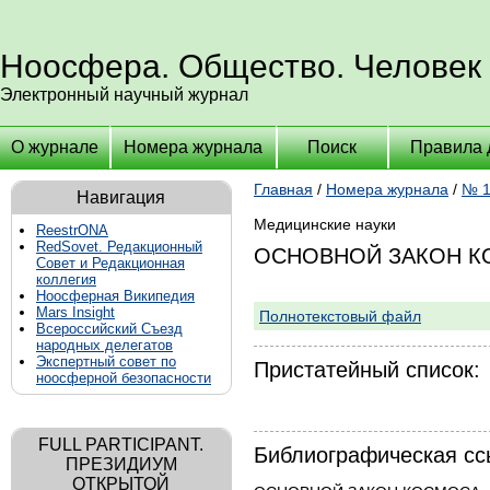
Ноосфера. Общество. Человек
Электронный научный журнал
О журнале
Номера журнала
Поиск
Правила 
Главная
/
Номера журнала
/
№ 1
Навигация
Медицинские науки
ReestrONA
RedSovet. Редакционный
ОСНОВНОЙ ЗАКОН К
Совет и Редакционная
коллегия
Ноосферная Википедия
Mars Insight
Полнотекстовый файл
Всероссийский Съезд
народных делегатов
Экспертный совет по
Пристатейный список:
ноосферной безопасности
FULL PARTICIPANT.
Библиографическая сс
ПРЕЗИДИУМ
ОТКРЫТОЙ