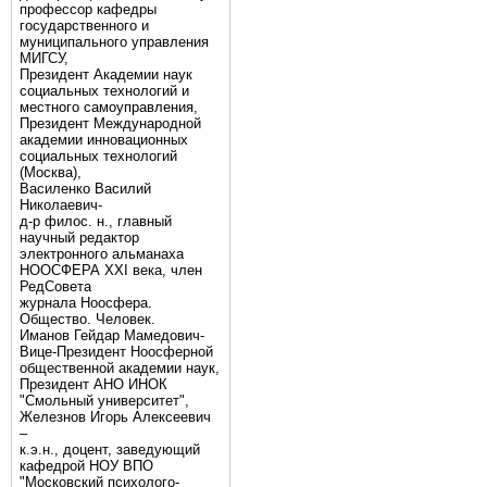
профессор кафедры
государственного и
муниципального управления
МИГСУ,
Президент Академии наук
социальных технологий и
местного самоуправления,
Президент Международной
академии инновационных
социальных технологий
(Москва),
Василенко Василий
Николаевич-
д-р филос. н., главный
научный редактор
электронного альманаха
НООСФЕРА XXI века, член
РедСовета
журнала Ноосфера.
Общество. Человек.
Иманов Гейдар Мамедович-
Вице-Президент Ноосферной
общественной академии наук,
Президент АНО ИНОК
"Смольный университет",
Железнов Игорь Алексеевич
–
к.э.н., доцент, заведующий
кафедрой НОУ ВПО
"Московский психолого-