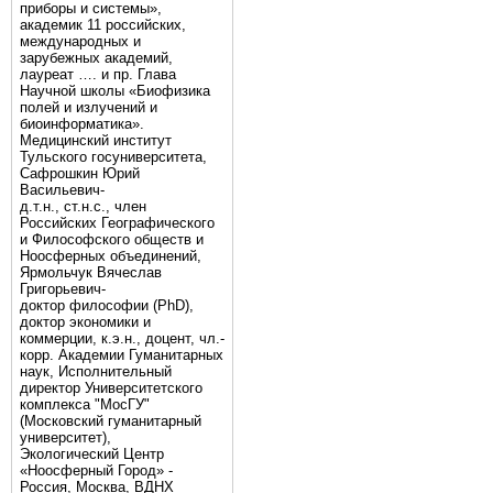
приборы и системы»,
академик 11 российских,
международных и
зарубежных академий,
лауреат …. и пр. Глава
Научной школы «Биофизика
полей и излучений и
биоинформатика».
Медицинский институт
Тульского госуниверситета,
Сафрошкин Юрий
Васильевич-
д.т.н., ст.н.с., член
Российских Географического
и Философского обществ и
Ноосферных объединений,
Ярмольчук Вячеслав
Григорьевич-
доктор философии (PhD),
доктор экономики и
коммерции, к.э.н., доцент, чл.-
корр. Академии Гуманитарных
наук, Исполнительный
директор Университетского
комплекса "МосГУ"
(Московский гуманитарный
университет),
Экологический Центр
«Ноосферный Город» -
Россия, Москва, ВДНХ