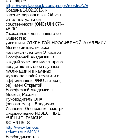
URL-адрес:
https://www.facebook.com/groups/reestrONA/
Создана 14.02.2015. и
зарегистрирована как Объект
интеллектуальной
собственности (ОИС) UIN 07N-
4B-9C.
Уважаемые члены нашего со-
Общества:
участники_ОТКРЫТОЙ_НООСФЕРНОЙ_АКАДЕМИИ!
Мы все автоматически
являемся членами Открытой
Ноосферной Академии, и
каждый участник имеет право
представлять свои научные
публикации и в научных
журналах любой тематики с
аффилиацией: ФИО автора (-
ов), член Открытой
Ноосферной Академии, г.
Москва, Россия.
Руководитель ОНА
(основатель) – Владимир
Иванович Оноприенко, смотри
Энциклопедию ИЗВЕСТНЫЕ
УЧЕНЫЕ. FAMOUS
SCIENTISTS--
http://www.famous-
scientists.ru/4531/
Необходимость в