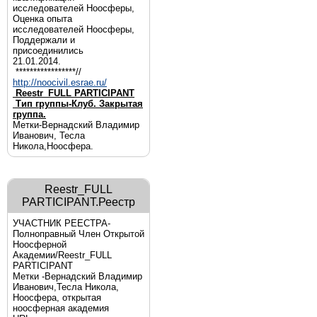
исследователей Ноосферы,
Оценка опыта
исследователей Ноосферы,
Поддержали и
присоединились
21.01.2014.
*****************//
http://noocivil.esrae.ru/
Reestr_FULL PARTICIPANT
Тип группы-Клуб. Закрытая
группа.
Метки-Вернадский Владимир
Иванович, Тесла
Никола,Ноосфера.
Reestr_FULL
PARTICIPANT.Реестр
УЧАСТНИК РЕЕСТРА-
Полноправный Член Открытой
Ноосферной
Академии/Reestr_FULL
PARTICIPANT
Метки -Вернадский Владимир
Иванович,Тесла Никола,
Ноосфера, открытая
ноосферная академия