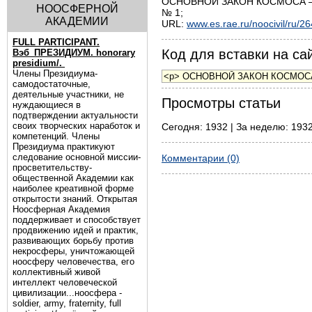
ОСНОВНОЙ ЗАКОН КОСМОСА – СО
НООСФЕРНОЙ
№ 1;
АКАДЕМИИ
URL:
www.es.rae.ru/noocivil/ru/2
FULL PARTICIPANT.
Код для вставки на сай
Вэб_ПРЕЗИДИУМ. honorary
presidium/.
Члены Президиума-
самодостаточные,
деятельные участники, не
Просмотры статьи
нуждающиеся в
подтверждении актуальности
своих творческих наработок и
Сегодня: 1932 | За неделю: 1932
компетенций. Члены
Президиума практикуют
следование основной миссии-
Комментарии (0)
просветительству-
общественной Академии как
наиболее креативной форме
открытости знаний. Открытая
Ноосферная Академия
поддерживает и способствует
продвижению идей и практик,
развивающих борьбу против
некросферы, уничтожающей
ноосферу человечества, его
коллективный живой
интеллект человеческой
цивилизации...ноосфера -
soldier, army, fraternity, full