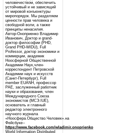
человечеством, обеспечить
устойчивый и не зависящий
от мировой конъюнктуры
миропорядок. Мы разделяем
ценности прав человека и
свободной воли, а также
принципы ненасилия.
Автор-Оноприенко Владимир
Иванович, Доктор и grand-
доктор философии (PHD,
Grand PHD-WIDU), Full
Professor, доктор экономики и
коммерции, академик
Ноосферной Общественной
Академии Наук,член-
корреспондент Петровской
Академии наук и искусств
(Санкт-Петербург), Full
member EUANH, профессор
РАЕ, заслуженный работник
науки и образования, член
Международного Союза
экономистов (МСЭ.IUE),
основатель и главный
редактор электронного
научного журнала
«Ноосфера.Общество.Человек».на
Фейсбуке--
https://www.facebook.com/wladimir.onoprienko
World Information Distributed