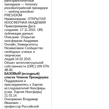
participant/почётный
президиум — honorary
presidium/рабочий президиум
— working presidium
PRESIDIUM
Наименование: ОТКРЫТАЯ
НООСФЕРНАЯ АКАДЕМИЯ
Правопреемник-Дата
создания: 17.11.2015. URL
публикации данных:
Описание: Открытая
ноосферная Академия.
Онлайн_Университеты.
Независимое Сообщество
свободных ученых и
творческих
людей.14.02.2015.
Объект интеллектуальной
собственности (ОИС) UIN 07N-
4B-9C.
БАЗОВЫЙ (исходный)
список Членов Президиума:
Поддержали и
присоединились к Хартии
исследователей Ноосферы
(сокр. Хартия Ноосферы)
21.01.14.
Оноприенко Владимир
Иванович –
профессор Российской