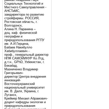
Социальных Технологий и
Местного Самоуправления -
АНСТиМС,
замдиректора по развитию
стройфирмы. РОССИЯ,
Ростовская область, г.
Волгодонск,
Алина Н. Паранина –
доц. каф. физической
географии и
природопользования РГПУ
им. А.И.Герцена,
Бабаев Накибулло
Хабибуллаевич -
проф., генеральный директор
НПФ САМОЙИНУР Ко Лтд,
д.т.н., GPhD, Узбекистан, г.
Бекабад,
Мазниченко Владимир
Григорьевич-
директор Центра внедрения
инноваций-
Восточноукраинский
национальный университет
им. В. Даля, Украина, г.
Луганск,
Креймер Михаил Абрамович-
доцент кафедры экологии и
природопользования