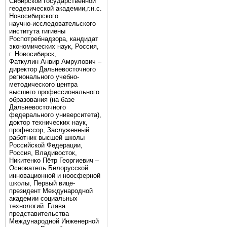
Сибирской государственной
геодезической академии,г.н.с.
Новосибирского
научно-исследовательского
института гигиены
Роспотребнадзора, кандидат
экономических наук, Россия,
г. Новосибирск,
Фаткулин Анвир Амрулович –
директор Дальневосточного
регионального учебно-
методического центра
высшего профессионального
образования (на базе
Дальневосточного
федерального университета),
доктор технических наук,
профессор, Заслуженный
работник высшей школы
Российской Федерации,
Россия, Владивосток,
Никитенко Пётр Георгиевич –
Основатель Белорусской
инновационной и ноосферной
школы, Первый вице-
президент Международной
академии социальных
технологий. Глава
представительства
Международной Инженерной