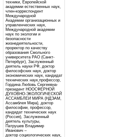
техники, Европейской
академии естественных наук,
член-корреспондент
Международной
Академии организационных и
управленческих наук,
Международной академии
наук по экологии и
безопасности
жизнедеятельности,
проректор по качеству
образования Смольного
университета РАО (Санкт-
Петербург), Заслуженный
деятель науки РФ, доктор
философских наук, доктор
экономических наук, кандидат
технических наук,профессор,
Гордина Любовь Сергеевна-
президент НООСФЕРНОЙ
ДУХОВНО-ЭКОЛОГИЧЕСКОЙ
АССАМБЛЕИ МИРА (НДЭАМ,
Ассамблея Мира), доктор
философии, профессор,
кандидат технических наук
(Россия), Заслуженный
деятель культуры,
Патрушев Владимир
Иванович –
доктор социологических наук,