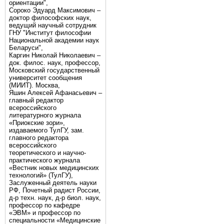
ориентации",
Сороко Эдуард Максимович –
доктор философских наук,
ведущий научный сотрудник
ГНУ "Институт философии
Национальной академии наук
Беларуси",
Каргин Николай Николаевич –
док. филос. наук, профессор,
Московский государственный
университет сообщения
(МИИТ). Москва,
Яшин Алексей Афанасьевич –
главный редактор
всероссийского
литературного журнала
«Приокские зори»,
издаваемого ТулГУ, зам.
главного редактора
всероссийского
теоретического и научно-
практического журнала
«Вестник новых медицинских
технологий» (ТулГУ),
Заслуженный деятель науки
РФ, Почетный радист России,
д-р техн. наук, д-р биол. наук,
профессор по кафедре
«ЭВМ» и профессор по
специальности «Медицинские