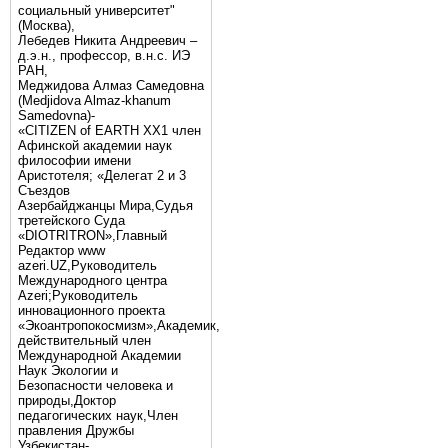
социальный университет"
(Москва),
Лебедев Никита Андреевич –
д.э.н., профессор, в.н.с. ИЭ
РАН,
Меджидова Алмаз Самедовна
(Medjidova Almaz-khanum
Samedovna)-
«CITIZEN of EARTH XX1 член
Афинской академии наук
философии имени
Аристотеля; «Делегат 2 и 3
Съездов
Азербайджанцы Мира,Судья
третейского Суда
«DIOTRITRON»,Главный
Редактор www
azeri.UZ,Руководитель
Международного центра
Аzeri;Руководитель
инновационного проекта
«Экоантропокосмизм»,Академик,
действительный член
Международной Академии
Наук Экологии и
Безопасности человека и
природы,Доктор
педагогических наук,Член
правления Дружбы
Узбекистан-