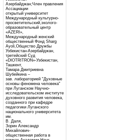
Азербайджан;Член правления
Ассациации
открытый университет
Международный культурно-
просветительский,эколого-
образовательный центр
«AZERI»,
Mеждународный женский
общественный Фонд Sharg
Аyoli,Общество Дружбы
Узбекистан-Азербайджан,
третейский Суд
«DIOTRITRON»-Узбекистан,
Ташкент,
Тамара Дмитриевна
Шубейкина –
зав. лабораторией "Духовные
основы феномена человека"
при Луганском Научно-
исследовательском институте
духовного развития человека,
созданного при кафедре
педагогики Луганского
национального университета
им.
В. Даля,
Зорин Александр
Михайлович-
общественная работа в
рамках Академии Наук