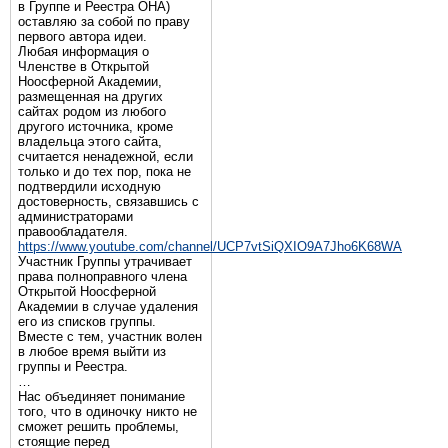
в Группе и Реестра ОНА)
оставляю за собой по праву
первого автора идеи.
Любая информация о
Членстве в Открытой
Ноосферной Академии,
размещенная на других
сайтах родом из любого
другого источника, кроме
владельца этого сайта,
считается ненадежной, если
только и до тех пор, пока не
подтвердили исходную
достоверность, связавшись с
администраторами
правообладателя.
https://www.youtube.com/channel/UCP7vtSiQXIO9A7Jho6K68WA
Участник Группы утрачивает
права полноправного члена
Открытой Ноосферной
Академии в случае удаления
его из списков группы.
Вместе с тем, участник волен
в любое время выйти из
группы и Реестра.
…
Нас объединяет понимание
того, что в одиночку никто не
сможет решить проблемы,
стоящие перед