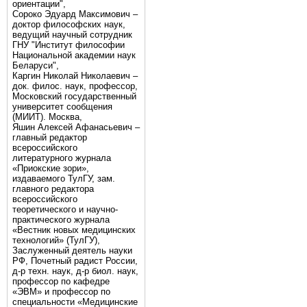
ориентации",
Сороко Эдуард Максимович –
доктор философских наук,
ведущий научный сотрудник
ГНУ "Институт философии
Национальной академии наук
Беларуси",
Каргин Николай Николаевич –
док. филос. наук, профессор,
Московский государственный
университет сообщения
(МИИТ). Москва,
Яшин Алексей Афанасьевич –
главный редактор
всероссийского
литературного журнала
«Приокские зори»,
издаваемого ТулГУ, зам.
главного редактора
всероссийского
теоретического и научно-
практического журнала
«Вестник новых медицинских
технологий» (ТулГУ),
Заслуженный деятель науки
РФ, Почетный радист России,
д-р техн. наук, д-р биол. наук,
профессор по кафедре
«ЭВМ» и профессор по
специальности «Медицинские