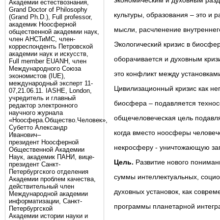
экономическим и духовным раз
Академии естествознания,
Grand Doctor of Philosophy
культуры, образования – это и 
(Grand Ph.D.), Full professor,
академик Ноосферной
мысли, расчленение внутреннег
общественной академии наук,
член АНСТиМС, член-
Экологический кризис в биосфе
корреспонденть Петровской
академии наук и искусств,
оборачивается и духовным криз
Full member EUANH, член
Международного Союза
это конфликт между установкам
экономистов (IUE),
международный эксперт 11-
Цивилизационный кризис как нег
07,21.06.11. IASHE, London,
учредитель и главный
биосфера – подавляется техно
редактор электронного
научного журнала
общечеловеческая цель подавля
«Ноосфера.Общество.Человек»,
Субетто Александр
когда вместо ноосферы человеч
Иванович–
президент Ноосферной
некросферу - уничтожающую за
Общественной Академии
Наук, академик ПАНИ, вице-
Цель.
Развитие нового понимани
президент Санкт-
Петербургского отделения
суммы интеллектуальных, социо
Академии проблем качества,
действительный член
духовных установок, как совре
Международной академии
информатизации, Санкт-
программы планетарной интегра
Петербургской
Академии истории науки и