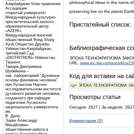
philosophical ideas in the name of
Азербайджан;Член правления
Ассациации
preserving live on the planet Eart
открытый университет
Международный культурно-
просветительский,эколого-
Пристатейный список:
образовательный центр
«AZERI»,
Mеждународный женский
общественный Фонд Sharg
Аyoli,Общество Дружбы
Библиографическая сс
Узбекистан-Азербайджан,
третейский Суд
«DIOTRITRON»-Узбекистан,
ЭПОХА ТЕХНОКРАТИЗМА ЗАКОНЧИ
Ташкент,
URL:
www.es.rae.ru/noocivil/ru/2
Тамара Дмитриевна
Шубейкина –
Код для вставки на сай
зав. лабораторией "Духовные
основы феномена человека"
при Луганском Научно-
исследовательском институте
духовного развития человека,
Просмотры статьи
созданного при кафедре
педагогики Луганского
национального университета
Сегодня: 2627 | За неделю: 2627
им.
В. Даля,
Зорин Александр
Комментарии (0)
Михайлович-
общественная работа в
рамках Академии Наук