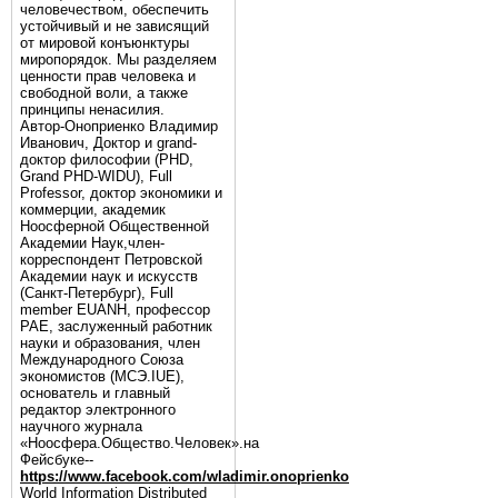
человечеством, обеспечить
устойчивый и не зависящий
от мировой конъюнктуры
миропорядок. Мы разделяем
ценности прав человека и
свободной воли, а также
принципы ненасилия.
Автор-Оноприенко Владимир
Иванович, Доктор и grand-
доктор философии (PHD,
Grand PHD-WIDU), Full
Professor, доктор экономики и
коммерции, академик
Ноосферной Общественной
Академии Наук,член-
корреспондент Петровской
Академии наук и искусств
(Санкт-Петербург), Full
member EUANH, профессор
РАЕ, заслуженный работник
науки и образования, член
Международного Союза
экономистов (МСЭ.IUE),
основатель и главный
редактор электронного
научного журнала
«Ноосфера.Общество.Человек».на
Фейсбуке--
https://www.facebook.com/wladimir.onoprienko
World Information Distributed