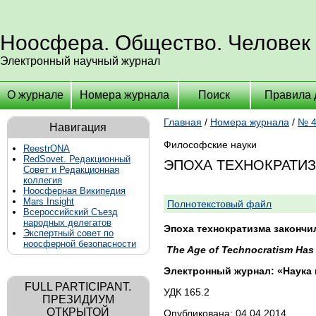
Ноосфера. Общество. Человек
Электронный научный журнал
О журнале
Номера журнала
Поиск
Правила 
Главная
/
Номера журнала
/
№ 4
Навигация
Философские науки
ReestrONA
RedSovet. Редакционный
ЭПОХА ТЕХНОКРАТИЗ
Совет и Редакционная
коллегия
Ноосферная Википедия
Mars Insight
Полнотекстовый файл
Всероссийский Съезд
народных делегатов
Эпоха технократизма закончи
Экспертный совет по
ноосферной безопасности
The Age of Technocratism Has
Электронный журнал: «Наука 
FULL PARTICIPANT.
УДК 165.2
ПРЕЗИДИУМ
ОТКРЫТОЙ
Опубликована: 04.04.2014