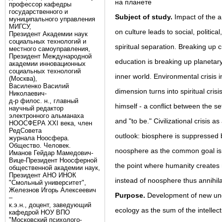
на планете
профессор кафедры
государственного и
Subject of study.
Impact of the 
муниципального управления
МИГСУ,
on culture leads to social, politic
Президент Академии наук
социальных технологий и
spiritual separation. Breaking up 
местного самоуправления,
Президент Международной
education is breaking up planetar
академии инновационных
социальных технологий
inner world. Environmental crisis 
(Москва),
Василенко Василий
dimension turns into spiritual cris
Николаевич-
д-р филос. н., главный
himself - a conflict between the se
научный редактор
электронного альманаха
and "to be." Civilizational crisis a
НООСФЕРА XXI века, член
РедСовета
outlook: biosphere is suppressed
журнала Ноосфера.
Общество. Человек.
noosphere as the common goal is
Иманов Гейдар Мамедович-
Вице-Президент Ноосферной
the point where humanity creates
общественной академии наук,
Президент АНО ИНОК
instead of noosphere thus annihilat
"Смольный университет",
Железнов Игорь Алексеевич
Purpose.
Development of new un
–
к.э.н., доцент, заведующий
ecology as the sum of the intellectu
кафедрой НОУ ВПО
"Московский психолого-