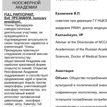
НООСФЕРНОЙ
АКАДЕМИИ
Казначеев В.П.
FULL PARTICIPANT.
Вэб_ПРЕЗИДИУМ. honorary
советник при дирекции ГУ НЦК
presidium/.
Члены Президиума-
академик РАМН, доктор медицин
самодостаточные,
деятельные участники, не
Kaznacheyev, VP
нуждающиеся в
подтверждении актуальности
Adviser at the Directorate of N
своих творческих наработок и
компетенций. Члены
Academician of the Russian Acad
Президиума практикуют
следование основной миссии-
Sciences, Doctor of Medical Scien
просветительству-
общественной Академии как
наиболее креативной форме
открытости знаний. Открытая
Аннотация
Ноосферная Академия
поддерживает и способствует
Объект.
Общество потребления 
продвижению идей и практик,
развивающих борьбу против
культурной и политической энв
некросферы, уничтожающей
ноосферу человечества, его
современную геополитику, эконо
коллективный живой
интеллект человеческой
тотальное потребление потреби
цивилизации...ноосфера -
soldier, army, fraternity, full
человечество к социокультурно