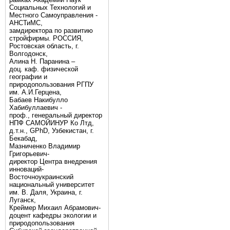
Социальных Технологий и
Местного Самоуправления -
АНСТиМС,
замдиректора по развитию
стройфирмы. РОССИЯ,
Ростовская область, г.
Волгодонск,
Алина Н. Паранина –
доц. каф. физической
географии и
природопользования РГПУ
им. А.И.Герцена,
Бабаев Накибулло
Хабибуллаевич -
проф., генеральный директор
НПФ САМОЙИНУР Ко Лтд,
д.т.н., GPhD, Узбекистан, г.
Бекабад,
Мазниченко Владимир
Григорьевич-
директор Центра внедрения
инноваций-
Восточноукраинский
национальный университет
им. В. Даля, Украина, г.
Луганск,
Креймер Михаил Абрамович-
доцент кафедры экологии и
природопользования