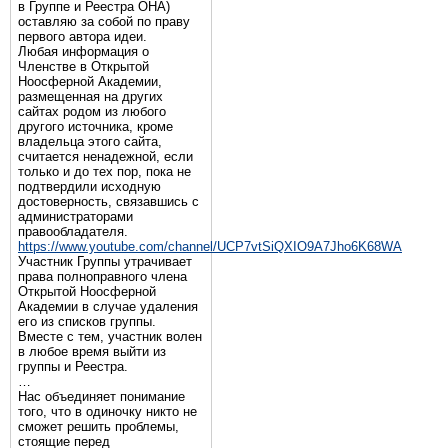
в Группе и Реестра ОНА)
оставляю за собой по праву
первого автора идеи.
Любая информация о
Членстве в Открытой
Ноосферной Академии,
размещенная на других
сайтах родом из любого
другого источника, кроме
владельца этого сайта,
считается ненадежной, если
только и до тех пор, пока не
подтвердили исходную
достоверность, связавшись с
администраторами
правообладателя.
https://www.youtube.com/channel/UCP7vtSiQXIO9A7Jho6K68WA
Участник Группы утрачивает
права полноправного члена
Открытой Ноосферной
Академии в случае удаления
его из списков группы.
Вместе с тем, участник волен
в любое время выйти из
группы и Реестра.
…
Нас объединяет понимание
того, что в одиночку никто не
сможет решить проблемы,
стоящие перед