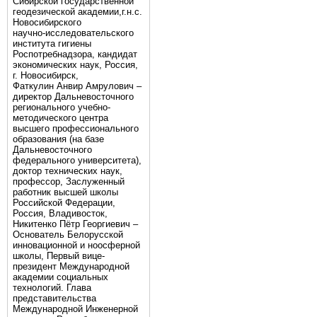
Сибирской государственной
геодезической академии,г.н.с.
Новосибирского
научно-исследовательского
института гигиены
Роспотребнадзора, кандидат
экономических наук, Россия,
г. Новосибирск,
Фаткулин Анвир Амрулович –
директор Дальневосточного
регионального учебно-
методического центра
высшего профессионального
образования (на базе
Дальневосточного
федерального университета),
доктор технических наук,
профессор, Заслуженный
работник высшей школы
Российской Федерации,
Россия, Владивосток,
Никитенко Пётр Георгиевич –
Основатель Белорусской
инновационной и ноосферной
школы, Первый вице-
президент Международной
академии социальных
технологий. Глава
представительства
Международной Инженерной