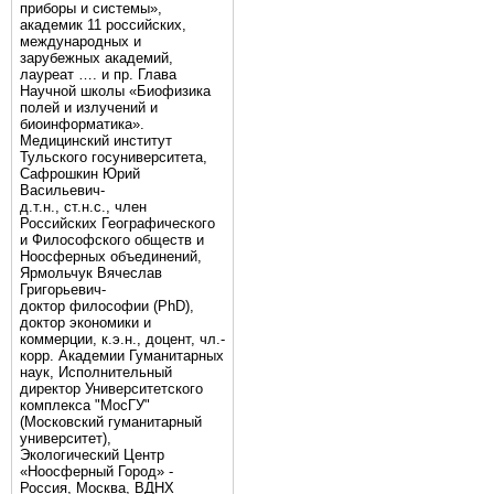
приборы и системы»,
академик 11 российских,
международных и
зарубежных академий,
лауреат …. и пр. Глава
Научной школы «Биофизика
полей и излучений и
биоинформатика».
Медицинский институт
Тульского госуниверситета,
Сафрошкин Юрий
Васильевич-
д.т.н., ст.н.с., член
Российских Географического
и Философского обществ и
Ноосферных объединений,
Ярмольчук Вячеслав
Григорьевич-
доктор философии (PhD),
доктор экономики и
коммерции, к.э.н., доцент, чл.-
корр. Академии Гуманитарных
наук, Исполнительный
директор Университетского
комплекса "МосГУ"
(Московский гуманитарный
университет),
Экологический Центр
«Ноосферный Город» -
Россия, Москва, ВДНХ