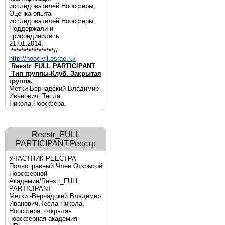
исследователей Ноосферы,
Оценка опыта
исследователей Ноосферы,
Поддержали и
присоединились
21.01.2014.
*****************//
http://noocivil.esrae.ru/
Reestr_FULL PARTICIPANT
Тип группы-Клуб. Закрытая
группа.
Метки-Вернадский Владимир
Иванович, Тесла
Никола,Ноосфера.
Reestr_FULL
PARTICIPANT.Реестр
УЧАСТНИК РЕЕСТРА-
Полноправный Член Открытой
Ноосферной
Академии/Reestr_FULL
PARTICIPANT
Метки -Вернадский Владимир
Иванович,Тесла Никола,
Ноосфера, открытая
ноосферная академия