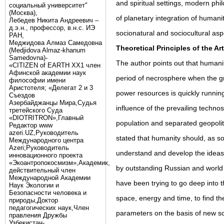
and spiritual settings, modern ph
социальный университет"
(Москва),
of planetary integration of human
Лебедев Никита Андреевич –
д.э.н., профессор, в.н.с. ИЭ
socionatural and sociocultural asp
РАН,
Меджидова Алмаз Самедовна
Theoretical Principles of the Art
(Medjidova Almaz-khanum
Samedovna)-
The author points out that humani
«CITIZEN of EARTH XX1 член
Афинской академии наук
period of necrosphere when the gr
философии имени
Аристотеля; «Делегат 2 и 3
power resources is quickly runnin
Съездов
Азербайджанцы Мира,Судья
influence of the prevailing technos
третейского Суда
«DIOTRITRON»,Главный
population and separated geopolitic
Редактор www
azeri.UZ,Руководитель
stated that humanity should, as s
Международного центра
Аzeri;Руководитель
understand and develop the ideas
инновационного проекта
«Экоантропокосмизм»,Академик,
by outstanding Russian and world 
действительный член
Международной Академии
have been trying to go deep into 
Наук Экологии и
Безопасности человека и
space, energy and time, to find t
природы,Доктор
педагогических наук,Член
parameters on the basis of new sc
правления Дружбы
Узбекистан-