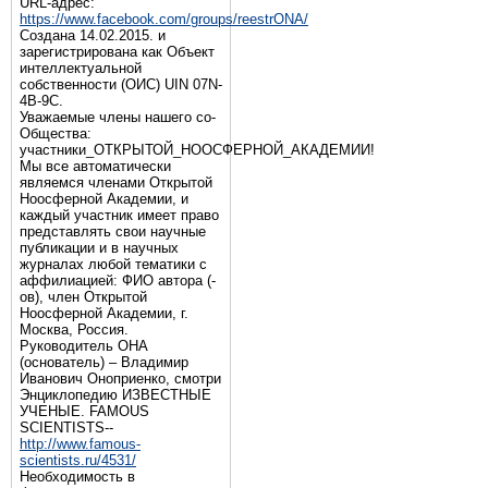
URL-адрес:
https://www.facebook.com/groups/reestrONA/
Создана 14.02.2015. и
зарегистрирована как Объект
интеллектуальной
собственности (ОИС) UIN 07N-
4B-9C.
Уважаемые члены нашего со-
Общества:
участники_ОТКРЫТОЙ_НООСФЕРНОЙ_АКАДЕМИИ!
Мы все автоматически
являемся членами Открытой
Ноосферной Академии, и
каждый участник имеет право
представлять свои научные
публикации и в научных
журналах любой тематики с
аффилиацией: ФИО автора (-
ов), член Открытой
Ноосферной Академии, г.
Москва, Россия.
Руководитель ОНА
(основатель) – Владимир
Иванович Оноприенко, смотри
Энциклопедию ИЗВЕСТНЫЕ
УЧЕНЫЕ. FAMOUS
SCIENTISTS--
http://www.famous-
scientists.ru/4531/
Необходимость в