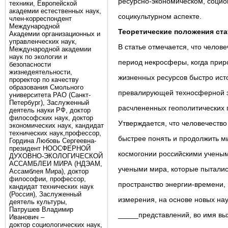
ресурсно-экономическом, соци
техники, Европейской
академии естественных наук,
социкультурном аспекте.
член-корреспондент
Международной
Теоретические положения ста
Академии организационных и
управленческих наук,
В статье отмечается, что челове
Международной академии
наук по экологии и
период некросферы, когда прир
безопасности
жизнедеятельности,
жизненных ресурсов быстро ис
проректор по качеству
образования Смольного
превалирующей техносферной э
университета РАО (Санкт-
Петербург), Заслуженный
расчлененных геополитических 
деятель науки РФ, доктор
философских наук, доктор
Утверждается, что человечество
экономических наук, кандидат
технических наук,профессор,
быстрее понять и продолжить м
Гордина Любовь Сергеевна-
президент НООСФЕРНОЙ
космогонии российскими учены
ДУХОВНО-ЭКОЛОГИЧЕСКОЙ
АССАМБЛЕИ МИРА (НДЭАМ,
учеными мира, которые пыталис
Ассамблея Мира), доктор
философии, профессор,
пространство энергии-времени,
кандидат технических наук
(Россия), Заслуженный
измерения, на основе новых н
деятель культуры,
Патрушев Владимир
_____представлений, во имя вы
Иванович –
доктор социологических наук,