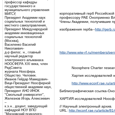
профессор кафедры
государственного и
муниципального управления
корпоративный герб Российской
МИГСУ,
профессору РАЕ Оноприенко Вл
Президент Академии наук
социальных технологий и
Члены Академии, получившие п
местного самоуправления,
Президент Международной
изображения герба--
http://gerb.ra
академии инновационных
социальных технологий
(Москва),
Василенко Василий
Николаевич-
д-р филос. н., главный
http://www.wiw-rf.ru/members/pe
научный редактор
электронного альманаха
НООСФЕРА XXI века, член
РедСовета
Noosphere Charter resear
журнала Ноосфера.
Общество. Человек.
Хартия исследователей
Иманов Гейдар Мамедович-
Вице-Президент Ноосферной
http://www.econf.rae.ru/art
общественной академии наук,
Президент АНО ИНОК
Библиографическая ссылка-Оно
"Смольный университет",
Железнов Игорь Алексеевич
ХАРТИЯ исследователей Ноосфер
–
к.э.н., доцент, заведующий
// Научный электронный архив.
кафедрой НОУ ВПО
URL:
http://econf.rae.ru/article/81
"Московский психолого-