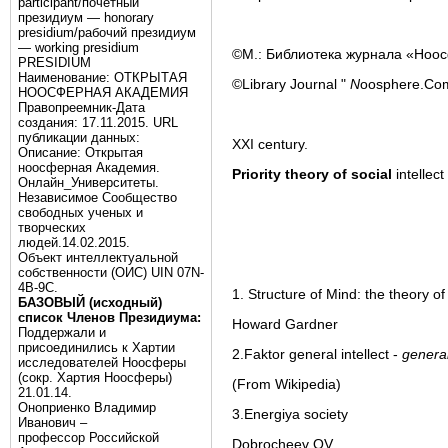
participant/почётный
президиум — honorary
presidium/рабочий президиум
— working presidium
©М.: Библиотека журнала «Ноос
PRESIDIUM
Наименование: ОТКРЫТАЯ
©Library Journal "
N
oosphere.Com
НООСФЕРНАЯ АКАДЕМИЯ
Правопреемник-Дата
создания: 17.11.2015. URL
публикации данных:
XXI century.
Описание: Открытая
ноосферная Академия.
Priority theory of social
intellect
Онлайн_Университеты.
Независимое Сообщество
свободных ученых и
творческих
людей.14.02.2015.
Объект интеллектуальной
собственности (ОИС) UIN 07N-
4B-9C.
1. Structure of Mind: the theory of 
БАЗОВЫЙ (исходный)
список Членов Президиума:
Howard Gardner
Поддержали и
присоединились к Хартии
2.Faktor general intellect -
genera
исследователей Ноосферы
(сокр. Хартия Ноосферы)
(From Wikipedia)
21.01.14.
Оноприенко Владимир
3.Energiya society
Иванович –
профессор Российской
Dobrocheev OV