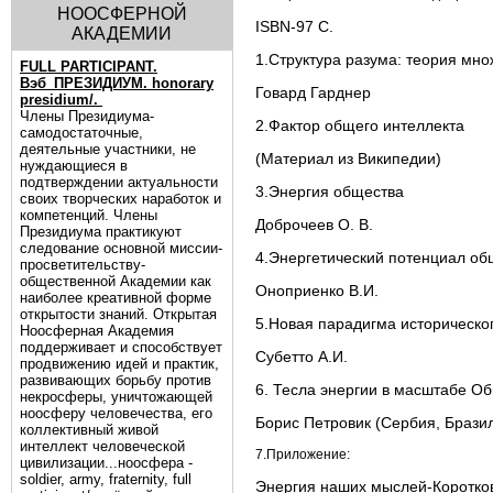
НООСФЕРНОЙ
ISBN-97 С.
АКАДЕМИИ
1.Структура разума: теория мно
FULL PARTICIPANT.
Вэб_ПРЕЗИДИУМ. honorary
Говард Гарднер
presidium/.
Члены Президиума-
2.Фактор общего интеллекта
самодостаточные,
деятельные участники, не
(Материал из Википедии)
нуждающиеся в
подтверждении актуальности
3.Энергия общества
своих творческих наработок и
компетенций. Члены
Доброчеев О. В.
Президиума практикуют
следование основной миссии-
4.Энергетический потенциал об
просветительству-
общественной Академии как
Оноприенко В.И.
наиболее креативной форме
открытости знаний. Открытая
5.Новая парадигма историческо
Ноосферная Академия
поддерживает и способствует
Субетто А.И.
продвижению идей и практик,
развивающих борьбу против
6. Тесла энергии в масштабе О
некросферы, уничтожающей
ноосферу человечества, его
Борис Петровик (Сербия, Брази
коллективный живой
интеллект человеческой
7.Приложение:
цивилизации...ноосфера -
soldier, army, fraternity, full
Энергия наших мыслей-Коротко