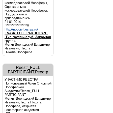
исследователей Ноосферы,
Оценка опыта
исследователей Ноосферы,
Поддержали и
присоединились
21.01.2014.
*****************//
http://noocivil.esrae.ru/
Reestr_FULL PARTICIPANT
Тип группы-Клуб. Закрытая
группа.
Метки-Вернадский Владимир
Иванович, Тесла
Никола,Ноосфера.
Reestr_FULL
PARTICIPANT.Реестр
УЧАСТНИК РЕЕСТРА-
Полноправный Член Открытой
Ноосферной
Академии/Reestr_FULL
PARTICIPANT
Метки -Вернадский Владимир
Иванович,Тесла Никола,
Ноосфера, открытая
ноосферная академия