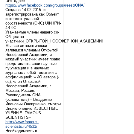
URL-адрес:
https://www.facebook.com/groups/reestrONA/
Создана 14.02.2015. и
зарегистрирована как Объект
интеллектуальной
собственности (ОИС) UIN 07N-
4B-9C.
Уважаемые члены нашего со-
Общества:
участники_ОТКРЫТОЙ_НООСФЕРНОЙ_АКАДЕМИИ!
Мы все автоматически
являемся членами Открытой
Ноосферной Академии, и
каждый участник имеет право
представлять свои научные
публикации и в научных
журналах любой тематики с
аффилиацией: ФИО автора (-
ов), член Открытой
Ноосферной Академии, г.
Москва, Россия.
Руководитель ОНА
(основатель) – Владимир
Иванович Оноприенко, смотри
Энциклопедию ИЗВЕСТНЫЕ
УЧЕНЫЕ. FAMOUS
SCIENTISTS--
http://www.famous-
scientists.ru/4531/
Необходимость в