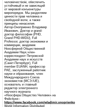
человечеством, обеспечить
устойчивый и не зависящий
от мировой конъюнктуры
миропорядок. Мы разделяем
ценности прав человека и
свободной воли, а также
принципы ненасилия.
Автор-Оноприенко Владимир
Иванович, Доктор и grand-
доктор философии (PHD,
Grand PHD-WIDU), Full
Professor, доктор экономики и
коммерции, академик
Ноосферной Общественной
Академии Наук,член-
корреспондент Петровской
Академии наук и искусств
(Санкт-Петербург), Full
member EUANH, профессор
РАЕ, заслуженный работник
науки и образования, член
Международного Союза
экономистов (МСЭ.IUE),
основатель и главный
редактор электронного
научного журнала
«Ноосфера.Общество.Человек».на
Фейсбуке--
https://www.facebook.com/wladimir.onoprienko
World Information Distributed