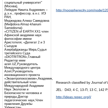
социальный университет"
(Москва),
Лебедев Никита Андреевич –
http://noospherecity.com/node/12
д.э.н., профессор, в.н.с. ИЭ
РАН,
Меджидова Алмаз Самедовна
(Medjidova Almaz-khanum
Samedovna)-
«CITIZEN of EARTH XX1 член
Афинской академии наук
философии имени
Аристотеля; «Делегат 2 и 3
Съездов
Азербайджанцы Мира,Судья
третейского Суда
«DIOTRITRON»,Главный
Редактор www
azeri.UZ,Руководитель
Международного центра
Аzeri;Руководитель
инновационного проекта
«Экоантропокосмизм»,Академик,
действительный член
Research classified by
Journal of
Международной Академии
Наук Экологии и
JEL: D43; 4 C, 13-П; 13 C, 142 P;
Безопасности человека и
природы,Доктор
http://ideas.repec.org/j/
педагогических наук,Член
правления Дружбы
Узбекистан-