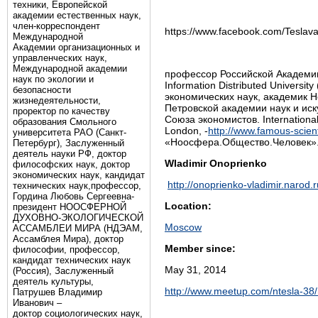
техники, Европейской
академии естественных наук,
член-корреспондент
https://www.facebook.com/Teslava
Международной
Академии организационных и
управленческих наук,
Международной академии
профессор Российской Академии е
наук по экологии и
Information Distributed Universit
безопасности
экономических наук, академик
жизнедеятельности,
Петровской академии наук и ис
проректор по качеству
Союза экономистов. International
образования Смольного
London, -
http://www.famous-scient
университета РАО (Санкт-
«Ноосфера.Общество.Человек»
Петербург), Заслуженный
деятель науки РФ, доктор
Wladimir
Onoprienko
философских наук, доктор
экономических наук, кандидат
http://onoprienko-vladimir.narod.r
технических наук,профессор,
Гордина Любовь Сергеевна-
Location:
президент НООСФЕРНОЙ
ДУХОВНО-ЭКОЛОГИЧЕСКОЙ
Moscow
АССАМБЛЕИ МИРА (НДЭАМ,
Ассамблея Мира), доктор
Member since:
философии, профессор,
кандидат технических наук
May 31, 2014
(Россия), Заслуженный
деятель культуры,
http://www.meetup.com/ntesla-3
Патрушев Владимир
Иванович –
доктор социологических наук,