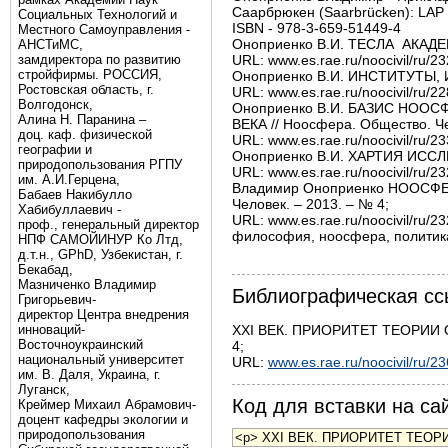
Саарбрюкен (Saarbrücken): LAP 
Социальных Технологий и
ISBN - 978-3-659-51449-4

Местного Самоуправления -
Оноприенко В.И. ТЕСЛА  АКАДЕ
АНСТиМС,
замдиректора по развитию
URL: www.es.rae.ru/noocivil/ru/23
стройфирмы. РОССИЯ,
Оноприенко В.И. ИНСТИТУТЫ, И
Ростовская область, г.
URL: www.es.rae.ru/noocivil/ru/22
Волгодонск,
Оноприенко В.И. БАЗИС НОО
Алина Н. Паранина –
ВЕКА // Ноосфера. Общество. Чел
доц. каф. физической
URL: www.es.rae.ru/noocivil/ru/23
географии и
Оноприенко В.И. ХАРТИЯ ИССЛЕ
природопользования РГПУ
URL: www.es.rae.ru/noocivil/ru/23
им. А.И.Герцена,
Владимир Оноприенко НООСФЕ
Бабаев Накибулло
Человек. – 2013. – № 4; 

Хабибуллаевич -
URL: www.es.rae.ru/noocivil/ru/23
проф., генеральный директор
философия, ноосфера, политика,
НПФ САМОЙИНУР Ко Лтд,
д.т.н., GPhD, Узбекистан, г.
Бекабад,
Мазниченко Владимир
Библиографическая сс
Григорьевич-
директор Центра внедрения
инноваций-
XXI ВЕК. ПРИОРИТЕТ ТЕОРИИ О
Восточноукраинский
4;
национальный университет
URL:
www.es.rae.ru/noocivil/ru/2
им. В. Даля, Украина, г.
Луганск,
Код для вставки на сай
Креймер Михаил Абрамович-
доцент кафедры экологии и
природопользования