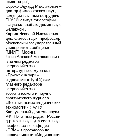
ориентации",
Сороко Эдуард Максимович –
доктор философских наук,
ведущий научный сотрудник
ГНУ "Институт философии
Национальной академии наук
Беларуси",
Каргин Николай Николаевич –
док. филос. наук, профессор,
Московский государственный
университет сообщения
(МИИТ). Москва,
Яшин Алексей Афанасьевич –
главный редактор
всероссийского
литературного журнала
«Приокские зори»,
издаваемого ТулГУ, зам.
главного редактора
всероссийского
теоретического и научно-
практического журнала
«Вестник новых медицинских
технологий» (ТулГУ),
Заслуженный деятель науки
РФ, Почетный радист России,
д-р техн. наук, д-р биол. наук,
профессор по кафедре
«ЭВМ» и профессор по
специальности «Медицинские