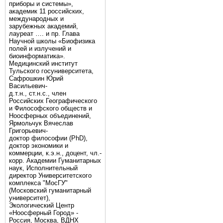
приборы и системы»,
академик 11 российских,
международных и
зарубежных академий,
лауреат …. и пр. Глава
Научной школы «Биофизика
полей и излучений и
биоинформатика».
Медицинский институт
Тульского госуниверситета,
Сафрошкин Юрий
Васильевич-
д.т.н., ст.н.с., член
Российских Географического
и Философского обществ и
Ноосферных объединений,
Ярмольчук Вячеслав
Григорьевич-
доктор философии (PhD),
доктор экономики и
коммерции, к.э.н., доцент, чл.-
корр. Академии Гуманитарных
наук, Исполнительный
директор Университетского
комплекса "МосГУ"
(Московский гуманитарный
университет),
Экологический Центр
«Ноосферный Город» -
Россия, Москва, ВДНХ