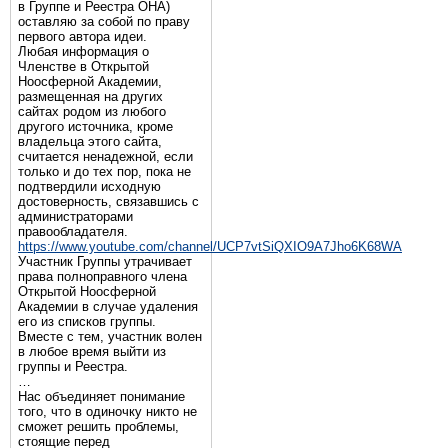
в Группе и Реестра ОНА)
оставляю за собой по праву
первого автора идеи.
Любая информация о
Членстве в Открытой
Ноосферной Академии,
размещенная на других
сайтах родом из любого
другого источника, кроме
владельца этого сайта,
считается ненадежной, если
только и до тех пор, пока не
подтвердили исходную
достоверность, связавшись с
администраторами
правообладателя.
https://www.youtube.com/channel/UCP7vtSiQXIO9A7Jho6K68WA
Участник Группы утрачивает
права полноправного члена
Открытой Ноосферной
Академии в случае удаления
его из списков группы.
Вместе с тем, участник волен
в любое время выйти из
группы и Реестра.
…
Нас объединяет понимание
того, что в одиночку никто не
сможет решить проблемы,
стоящие перед