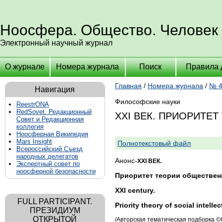
Ноосфера. Общество. Человек
Электронный научный журнал
О журнале
Номера журнала
Поиск
Правила 
Главная
/
Номера журнала
/
№ 4
Навигация
Философские науки
ReestrONA
RedSovet. Редакционный
XXI ВЕК. ПРИОРИТЕ
Совет и Редакционная
коллегия
Ноосферная Википедия
Mars Insight
Полнотекстовый файл
Всероссийский Съезд
народных делегатов
Анонс-
XXI ВЕК.
Экспертный совет по
ноосферной безопасности
Приоритет теории обществен
XXI century.
FULL PARTICIPANT.
Priority theory of social intellec
ПРЕЗИДИУМ
ОТКРЫТОЙ
/Авторская тематическая подборка ©