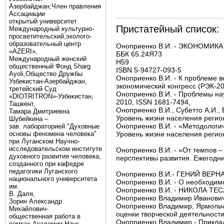
Азербайджан;Член правления
Ассациации
открытый университет
Пристатейный список:
Международный культурно-
просветительский,эколого-
образовательный центр
Оноприенко В.И. - ЭКОНОМИК
«AZERI»,
ББК 65.24Я73 

Mеждународный женский
Н59 

общественный Фонд Sharg
ISBN 5-94727-093-5 

Аyoli,Общество Дружбы
Оноприенко В.И. - К проблеме в
Узбекистан-Азербайджан,
экономический конгресс (РЭК-20
третейский Суд
Оноприенко В.И. - Проблемы нау
«DIOTRITRON»-Узбекистан,
2010, ISSN 1681-7494, 

Ташкент,
Оноприенко В.И., Субетто А.И.,
Тамара Дмитриевна
Уровень жизни населения регионо
Шубейкина –
Оноприенко В.И. - «Методологич
зав. лабораторией "Духовные
основы феномена человека"
Уровень жизни населения регионо
при Луганском Научно-
исследовательском институте
Оноприенко В.И. - «От темпов – 
духовного развития человека,
перспективы развития. Ежегодник.
созданного при кафедре
педагогики Луганского
Оноприенко В.И.- ГЕНИЙ ВЕРНА
национального университета
Оноприенко В.И. - О необходим
им.
Оноприенко В.И. - НИКОЛА Т
В. Даля,
Оноприенко Владимир Иванов
Зорин Александр
Оноприенко Владимир, Ярмольчу
Михайлович-
оценки творческой деятельности
общественная работа в
Оноприенко Владимир - Прикладн
рамках Академии Наук