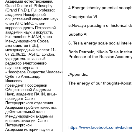
Академии естествознания,
Grand Doctor of Philosophy
4.Energetichesky potential noosphe
(Grand Ph.D.), Full professor,
академик Ноосферной
Onopriyenko VI
общественной академии наук,
член АНСТиМС, член-
5.Novaya paradigm of historical de
корреспонденть Петровской
академии наук и искусств,
Subetto AI
Full member EUANH, член
Международного Союза
6. Tesla energy scale social intelle
экономистов (IUE),
международный эксперт 11-
Boris Petrovic, Nikola Tesla Instit
07,21.06.11. IASHE, London,
Professor of the Russian Academy
учредитель и главный
редактор электронного
научного журнала
«Ноосфера.Общество.Человек»,
/Appendix:
Субетто Александр
Иванович–
The energy of our thoughts-Konst
президент Ноосферной
Общественной Академии
Наук, академик ПАНИ, вице-
президент Санкт-
Петербургского отделения
Академии проблем качества,
действительный член
Международной академии
информатизации, Санкт-
Петербургской
https://www.facebook.com/wladimi
Академии истории науки и