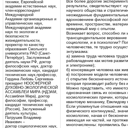
Все более дорогие эксперимент
техники, Европейской
результаты, свидетельствуют: н
академии естественных наук,
научного общества и стратегиче
член-корреспондент
Международной
неожиданные фундаментальные 
Академии организационных и
вдохновением философской логи
управленческих наук,
времени, пространстве, материи
Международной академии
невидимый мир с опытом.
наук по экологии и
Возникает вопрос, способно ли
безопасности
трансцендентальное верование в
жизнедеятельности,
социологии, и в психологии? П
проректор по качеству
человечества, те трудно осущес
образования Смольного
энтузиазма:
университета РАО (Санкт-
а) замена труда человека труд
Петербург), Заслуженный
рабовладение как мотив развити
деятель науки РФ, доктор
и электронике);
философских наук, доктор
б) консервация человека как жи
экономических наук, кандидат
в) построение модели человечес
технических наук,профессор,
г) открытие бесконечного источ
Гордина Любовь Сергеевна-
президент НООСФЕРНОЙ
которая производит работу без
ДУХОВНО-ЭКОЛОГИЧЕСКОЙ
Можно представить, что имеютс
АССАМБЛЕИ МИРА (НДЭАМ,
однозначная связь их основных
Ассамблея Мира), доктор
космологических причин, котор
философии, профессор,
квантовую механику, Евклидову 
кандидат технических наук
Если упомянутые отношения наи
(Россия), Заслуженный
физического континуума2, значи
деятель культуры,
космологию, начав от бесконечн
Патрушев Владимир
имеющая ни частей, ни протяже
Иванович –
многочисленны: проявились бы 
доктор социологических наук,