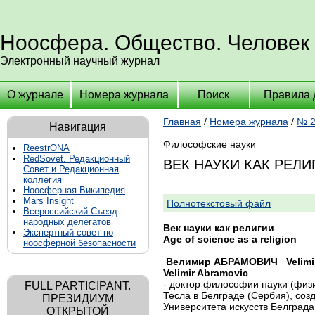
Ноосфера. Общество. Человек
Электронный научный журнал
О журнале
Номера журнала
Поиск
Правила 
Главная
/
Номера журнала
/
№ 2
Навигация
Философские науки
ReestrONA
RedSovet. Редакционный
ВЕК НАУКИ КАК РЕЛИ
Совет и Редакционная
коллегия
Ноосферная Википедия
Mars Insight
Полнотекстовый файл
Всероссийский Съезд
народных делегатов
Век науки как религии
Экспертный совет по
Age of science as a religion
ноосферной безопасности
Велимир АБРАМОВИЧ _Velimi
Velimir Abramovic
- доктор философии науки (физи
FULL PARTICIPANT.
Тесла в Белграде (Сербия), со
ПРЕЗИДИУМ
Университета искусств Белграда,
ОТКРЫТОЙ