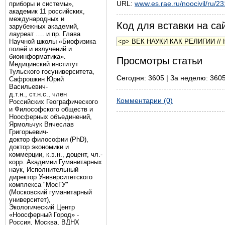
URL:
www.es.rae.ru/noocivil/ru/2
приборы и системы»,
академик 11 российских,
международных и
Код для вставки на сай
зарубежных академий,
лауреат …. и пр. Глава
Научной школы «Биофизика
полей и излучений и
биоинформатика».
Просмотры статьи
Медицинский институт
Тульского госуниверситета,
Сегодня: 3605 | За неделю: 3605
Сафрошкин Юрий
Васильевич-
д.т.н., ст.н.с., член
Комментарии (0)
Российских Географического
и Философского обществ и
Ноосферных объединений,
Ярмольчук Вячеслав
Григорьевич-
доктор философии (PhD),
доктор экономики и
коммерции, к.э.н., доцент, чл.-
корр. Академии Гуманитарных
наук, Исполнительный
директор Университетского
комплекса "МосГУ"
(Московский гуманитарный
университет),
Экологический Центр
«Ноосферный Город» -
Россия, Москва, ВДНХ