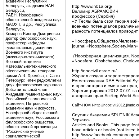
академии Республики
Беларусь, академик НАН
http://www.n01a.org/
Беларуси,
Велимир АБРАМОВИЧ
РАЕН, Ноосферной
профессор (Сербия)
общественной академии наук,
«У Теслы была своя теория войн
МАОУН, и др., Республика
военных потенциалов различных
Беларусь,
разность потенциалов приводит 
Комаров Виктор Дмитриевич –
доктор философских наук,
«Ноосфера.Общество.Человек»
профессор кафедры
journal «Noosphere.Society.Man»
гуманитарных дисциплин
Военного института
(Ноосферная цивилизация. Noosph
(инженерно-технического)
«Noosfera. Obshchestvo. Chelov
Военной академии
материально-технического
http://noocivil.esrae.ru/
обеспечения им. генерала
армии А.В. Хрелёва, г. Санкт-
Журнал создан и зарегистриров
Петербург, член редколлегии
Естествознания RAE Editorial 
двух философских журналов.
и прав авторов и смежных прав
Действительный член
Зарегистрирован 2012-07-01 з
Академии гуманитарных наук,
авторских прав-SciReg World Sci
Российской экологической
академии, Петровской
Сайт-НОАН-http://noocivil2012.jimdo.
академии наук и искусств,
Ноосферной общественной
Спутник Академии.SPUTNIK Acade
академии наук, Российского
Зеркало-
философского общества,
Articles and Books. This page feat
общественной организации
have articles or books (not listed
"Российские ученые
http://www.facebook.com/noosph
социалистической