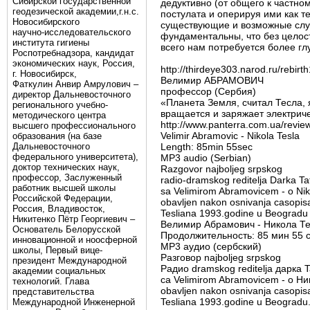
Сибирской государственной
дедуктивно (от общего к частном
геодезической академии,г.н.с.
постулата и оперируя ими как 
Новосибирского
существующие и возможные случ
научно-исследовательского
фундаментальны, что без целост
института гигиены
всего нам потребуется более г
Роспотребнадзора, кандидат
экономических наук, Россия,
http://thirdeye303.narod.ru/rebirt
г. Новосибирск,
Велимир АБРАМОВИЧ
Фаткулин Анвир Амрулович –
профессор (Сербия)
директор Дальневосточного
«Планета Земля, считал Тесла,
регионального учебно-
вращается и заряжает электрич
методического центра
http://www.panterra.com.ua/review
высшего профессионального
Velimir Abramovic - Nikola Tesla
образования (на базе
Дальневосточного
Length: 85min 55sec
федерального университета),
MP3 audio (Serbian)
доктор технических наук,
Razgovor najboljeg srpskog
профессор, Заслуженный
radio-dramskog reditelja Darka Ta
работник высшей школы
sa Velimirom Abramovicem - o Nikol
Российской Федерации,
obavljen nakon osnivanja casopis
Россия, Владивосток,
Tesliana 1993.godine u Beogradu
Никитенко Пётр Георгиевич –
Велимир Абрамович - Никола Т
Основатель Белорусской
Продолжительность: 85 мин 55 
инновационной и ноосферной
MP3 аудио (сербский)
школы, Первый вице-
Разговор najboljeg srpskog
президент Международной
Радио dramskog reditelja дарка T
академии социальных
са Velimirom Abramovicem - o Ник
технологий. Глава
obavljen nakon osnivanja casopis
представительства
Tesliana 1993.godine u Beogradu
Международной Инженерной