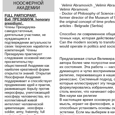
НООСФЕРНОЙ
Velimir Abramovich _Velimir Abr
АКАДЕМИИ
Velimir Abramovic
- Doctor of Philosophy of Scienc
FULL PARTICIPANT.
former director of the Museum of N
Вэб_ПРЕЗИДИУМ. honorary
the original concept of time profes
presidium/.
articles - Belgrade (Serbia)
Члены Президиума-
самодостаточные,
Способно ли современное обще
деятельные участники, не
точных наук, которая действовал
нуждающиеся в
Can the modern society to transfor
подтверждении актуальности
would operate in politics and soc
своих творческих наработок и
компетенций. Члены
Президиума практикуют
следование основной миссии-
Предлагаемая статья Велимира 
просветительству-
автора более чем полусотни кн
общественной Академии как
их состояния. Эта работа — наг
наиболее креативной форме
думающего и чутко воспринимаю
открытости знаний. Открытая
религию, переживающих в наше
Ноосферная Академия
ренессанс. Системный подход, 
поддерживает и способствует
которые иллюстрируют эту тенд
продвижению идей и практик,
формулировались избранными, т
развивающих борьбу против
столь многих, что начинают оф
некросферы, уничтожающей
Век науки как религии
ноосферу человечества, его
В настоящее время основную ро
коллективный живой
мысль, играет не философия, а 
интеллект человеческой
способных установить основы с
цивилизации...ноосфера -
soldier, army, fraternity, full
эстетики. Если мы выберем в к