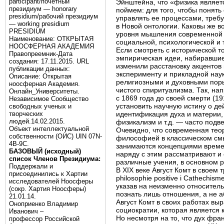
participant/почётный
Эйнштейна, что «физика являетс
президиум — honorary
поймем: для того, чтобы понят
presidium/рабочий президиум
управлять ее процессами, требу
— working presidium
в Новой онтологии. Каковы же 
PRESIDIUM
уровня мышления современной т
Наименование: ОТКРЫТАЯ
социальной, психологической и 
НООСФЕРНАЯ АКАДЕМИЯ
Если смотреть с исторической т
Правопреемник-Дата
эмпирическая идеи, набиравшие
создания: 17.11.2015. URL
изменили расстановку акцентов 
публикации данных:
эксперименту и прикладной нау
Описание: Открытая
религиозными и духовными поры
ноосферная Академия.
чистого спиритуализма. Так, нап
Онлайн_Университеты.
с 1869 года до своей смерти (1
Независимое Сообщество
установить научную истину о д
свободных ученых и
творческих
идентификация духа и материи, 
людей.14.02.2015.
физикализм и т.д. — часто подве
Объект интеллектуальной
Очевидно, что современная тео
собственности (ОИС) UIN 07N-
философией в классическом смы
4B-9C.
занимаются концепциями времен
БАЗОВЫЙ (исходный)
наряду с этим рассматривают и
список Членов Президиума:
различные учения, в основном р
Поддержали и
В XIX веке Август Комт в своем 
присоединились к Хартии
philosophie positive i Cathechi
исследователей Ноосферы
указав на неизменно относитель
(сокр. Хартия Ноосферы)
познать лишь отношения, а не
21.01.14.
Август Комт в своих работах вы
Оноприенко Владимир
социократии, которая является 
Иванович –
Но несмотря на то, что дух фра
профессор Российской