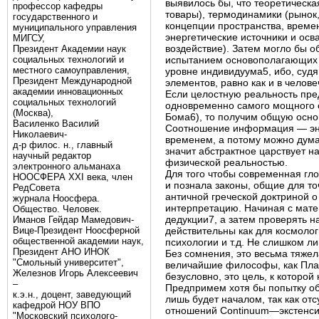
выявилось бы, что теоретическ
профессор кафедры
товары), термодинамики (рынок
государственного и
концепции пространства, време
муниципального управления
энергетические источники и ос
МИГСУ,
воздействие). Затем могло бы 
Президент Академии наук
социальных технологий и
испытанием основополагающих з
местного самоуправления,
уровне индивидуума5, ибо, судя
Президент Международной
элементов, равно как и в челов
академии инновационных
Если целостную реальность пред
социальных технологий
одновременно самого мощного 
(Москва),
Бома6), то получим общую осно
Василенко Василий
Соотношение информация — эне
Николаевич-
временем, а потому можно дума
д-р филос. н., главный
значит абстрактное царствует 
научный редактор
физической реальностью.
электронного альманаха
Для того чтобы современная г
НООСФЕРА XXI века, член
и познала законы, общие для то
РедСовета
античной греческой доктриной о
журнала Ноосфера.
интерпретацию. Начиная с мате
Общество. Человек.
дедукции7, а затем проверять н
Иманов Гейдар Мамедович-
Вице-Президент Ноосферной
действительны как для космолог
общественной академии наук,
психологии и т.д. Не слишком л
Президент АНО ИНОК
Без сомнения, это весьма тяжел
"Смольный университет",
величайшие философы, как Плато
Железнов Игорь Алексеевич
безусловно, это цель, к которой
–
Предпримем хотя бы попытку об
к.э.н., доцент, заведующий
лишь будет началом, так как от
кафедрой НОУ ВПО
отношений Continuum—экстенсия
"Московский психолого-