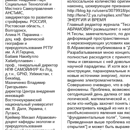
колоссальное количество ориги
Социальных Технологий и
наконец, шокирующее признание 
Местного Самоуправления -
http://blog.kp.ru/users/3079918/
АНСТиМС,
http://fene72.ya.ru/replies.xml?i
замдиректора по развитию
ЭНЕРГИЯ И ВРЕМЯ
стройфирмы. РОССИЯ,
Главный редактор журнала "Тес
Ростовская область, г.
АБРАМОВИЧ размышляет о необы
Волгодонск,
Н.Теслы, замечательного, по д
Алина Н. Паранина –
деформаций пространственных "
доц. каф. физической
о нерезонирующих условиях как 
географии и
В.Абрамовича опубликована в "Д
природопользования РГПУ
им. А.И.Герцена,
Разрабатываемая мною концепц
Бабаев Накибулло
полностью расходится с принят
Хабибуллаевич -
темы и связанных с ней доволь
проф., генеральный директор
научной парадигмы. И хотя все 
НПФ САМОЙИНУР Ко Лтд,
конструкции, паранормальные я
д.т.н., GPhD, Узбекистан, г.
новые источники энергии), логи
Бекабад,
видению электромагнетизма.
Мазниченко Владимир
Совершенно очевидно, что в оф
Григорьевич-
феномены. Проблема, возможно,
директор Центра внедрения
сегодняшний день далека от за
инноваций-
логической, математической и, 
Восточноукраинский
если кто-нибудь захочет понять
национальный университет
рассматривать каждый из них в
им. В. Даля, Украина, г.
необъясненного явления как яко
Луганск,
"фундаментальные поля", "синерг
Креймер Михаил Абрамович-
доцент кафедры экологии и
Приведенная выше проблема хор
природопользования
открытия"] и может быть выраж