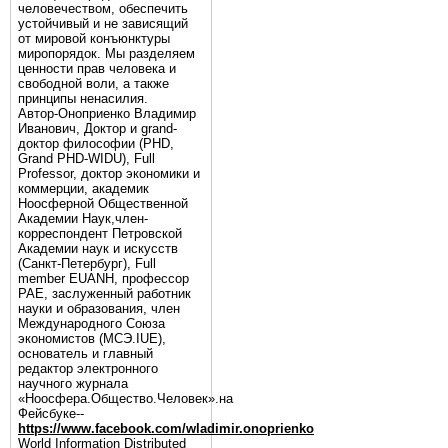
человечеством, обеспечить
устойчивый и не зависящий
от мировой конъюнктуры
миропорядок. Мы разделяем
ценности прав человека и
свободной воли, а также
принципы ненасилия.
Автор-Оноприенко Владимир
Иванович, Доктор и grand-
доктор философии (PHD,
Grand PHD-WIDU), Full
Professor, доктор экономики и
коммерции, академик
Ноосферной Общественной
Академии Наук,член-
корреспондент Петровской
Академии наук и искусств
(Санкт-Петербург), Full
member EUANH, профессор
РАЕ, заслуженный работник
науки и образования, член
Международного Союза
экономистов (МСЭ.IUE),
основатель и главный
редактор электронного
научного журнала
«Ноосфера.Общество.Человек».на
Фейсбуке--
https://www.facebook.com/wladimir.onoprienko
World Information Distributed