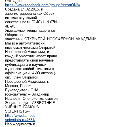
URL-адрес:
https://www.facebook.com/groups/reestrONA/
Создана 14.02.2015. и
зарегистрирована как Объект
интеллектуальной
собственности (ОИС) UIN 07N-
4B-9C.
Уважаемые члены нашего со-
Общества:
участники_ОТКРЫТОЙ_НООСФЕРНОЙ_АКАДЕМИИ!
Мы все автоматически
являемся членами Открытой
Ноосферной Академии, и
каждый участник имеет право
представлять свои научные
публикации и в научных
журналах любой тематики с
аффилиацией: ФИО автора (-
ов), член Открытой
Ноосферной Академии, г.
Москва, Россия.
Руководитель ОНА
(основатель) – Владимир
Иванович Оноприенко, смотри
Энциклопедию ИЗВЕСТНЫЕ
УЧЕНЫЕ. FAMOUS
SCIENTISTS--
http://www.famous-
scientists.ru/4531/
Необходимость в