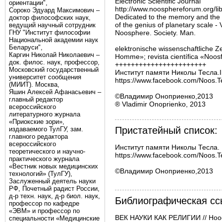
Electronic Scientific Journal
ориентации",
http://www.noosphereforum.org/lib
Сороко Эдуард Максимович –
Dedicated to the memory and the
доктор философских наук,
of the genius of planetary scale -
ведущий научный сотрудник
ГНУ "Институт философии
Noosphere. Society. Man.
Национальной академии наук
Беларуси",
elektronische wissenschaftliche Z
Каргин Николай Николаевич –
Homme»; revista científica «Noo
док. филос. наук, профессор,
+++++++++++++++++++++++
Московский государственный
Институт памяти Николы Тесла.Ins
университет сообщения
https://www.facebook.com/Noos.T
(МИИТ). Москва,
Яшин Алексей Афанасьевич –
©Владимир Оноприенко,2013
главный редактор
® Vladimir Onoprienko, 2013
всероссийского
литературного журнала
«Приокские зори»,
Пристатейный список:
издаваемого ТулГУ, зам.
главного редактора
всероссийского
Институт памяти Николы Тесла.

теоретического и научно-
https://www.facebook.com/Noos.Te
практического журнала
«Вестник новых медицинских
©Владимир Оноприенко,2013

технологий» (ТулГУ),
Заслуженный деятель науки
РФ, Почетный радист России,
д-р техн. наук, д-р биол. наук,
Библиографическая сс
профессор по кафедре
«ЭВМ» и профессор по
ВЕК НАУКИ КАК РЕЛИГИИ // Ноос
специальности «Медицинские