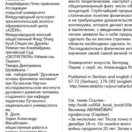
место теоретическим, наступит 
Азербайджан;Член правления
общепризнанный факт, число об
Ассациации
концепций. Глубочайший прорыв
открытый университет
статическое понятие физическо
Международный культурно-
и не требующими доказательств 
просветительский,эколого-
континуума, которое делает во
образовательный центр
в заключение, с введением физи
«AZERI»,
логике заявили бы о себе приро
Mеждународный женский
сделало бы их вполне строгими 
общественный Фонд Sharg
Аyoli,Общество Дружбы
области необходимо сделать то
Узбекистан-Азербайджан,
Последовательно физически инт
третейский Суд
изучению своей самой вечной т
«DIOTRITRON»-Узбекистан,
Ташкент,
Университет искусств, Белград
Тамара Дмитриевна
Перев. с серб. яз. Александра 
Шубейкина –
зав. лабораторией "Духовные
Published in Serbian and english
основы феномена человека"
67-72 (Serbian), 176-182 (english
при Луганском Научно-
http://www.delphis.ru/journal/articl
исследовательском институте
духовного развития человека,
созданного при кафедре
См. также Ссылки--
педагогики Луганского
http://svitk.ru/004_book_book/1
национального университета
Велимир АБРАМОВИЧ
им.
В. Даля,
профессор (Сербия)
Зорин Александр
«За несколько лет Тесла точно 
Михайлович-
декабре 18-го. Он ошибся всего
общественная работа в
войны продлится 20 лет. Затем 
рамках Академии Наук