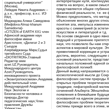
интерпретации нуля, континуума
социальный университет"
ответа на вопрос, в каком смы
(Москва),
представляется общее глубинно
Лебедев Никита Андреевич –
физической реальности, т.е. ее
д.э.н., профессор, в.н.с. ИЭ
Можно предположить, что метод
РАН,
объяснение многих других отно
Меджидова Алмаз Самедовна
понятия зла, импульса изменени
(Medjidova Almaz-khanum
Samedovna)-
красоты с симметрией (в эстети
«CITIZEN of EARTH XX1 член
искусством и литературой и т.д.
Афинской академии наук
На основе сведения в одно явн
философии имени
ведущий к устранению препятс
Аристотеля; «Делегат 2 и 3
наук, что позволило бы нам отк
Съездов
аспектов в мировой культуре. 
Азербайджанцы Мира,Судья
превентивной коррекции и устр
третейского Суда
достичь, вероятно, следующим 
«DIOTRITRON»,Главный
основной реальности; представ
Редактор www
начальных положений единой он
azeri.UZ,Руководитель
философской логики9.
Международного центра
Данный вывод напрашивается са
Аzeri;Руководитель
космологической мысли до Сокр
инновационного проекта
философских систем природы XVI
«Экоантропокосмизм»,Академик,
открытых проблем теоретическо
действительный член
Международной Академии
традиции, пифагорейской матем
Наук Экологии и
сочинений Альберта Эйнштейна 
Безопасности человека и
появления в ближайшем будуще
природы,Доктор
основанной на едином решении 
педагогических наук,Член
философских проблем теоретиче
правления Дружбы
системы прежде всего в этике, 
Узбекистан-