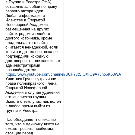
в Группе и Реестра ОНА)
оставляю за собой по праву
первого автора идеи.
Любая информация о
Членстве в Открытой
Ноосферной Академии,
размещенная на других
сайтах родом из любого
другого источника, кроме
владельца этого сайта,
считается ненадежной, если
только и до тех пор, пока не
подтвердили исходную
достоверность, связавшись с
администраторами
правообладателя.
https://www.youtube.com/channel/UCP7vtSiQXIO9A7Jho6K68WA
Участник Группы утрачивает
права полноправного члена
Открытой Ноосферной
Академии в случае удаления
его из списков группы.
Вместе с тем, участник волен
в любое время выйти из
группы и Реестра.
…
Нас объединяет понимание
того, что в одиночку никто не
сможет решить проблемы,
стоящие перед