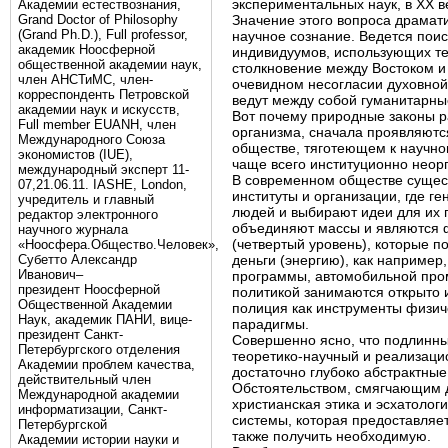
экспериментальных наук, в XX 
Академии естествознания,
Grand Doctor of Philosophy
Значение этого вопроса драма
(Grand Ph.D.), Full professor,
научное сознание. Ведется поис
академик Ноосферной
индивидуумов, использующих те
общественной академии наук,
столкновение между Востоком и
член АНСТиМС, член-
очевидном несогласии духовной 
корреспонденть Петровской
ведут между собой гуманитарны
академии наук и искусств,
Вот почему природные законы р
Full member EUANH, член
организма, сначала проявляются
Международного Союза
обществе, тяготеющем к научно
экономистов (IUE),
чаще всего институционно нео
международный эксперт 11-
В современном обществе сущест
07,21.06.11. IASHE, London,
институты и организации, где г
учредитель и главный
людей и выбирают идеи для их 
редактор электронного
объединяют массы и являются 
научного журнала
(четвертый уровень), которые п
«Ноосфера.Общество.Человек»,
Субетто Александр
деньги (энергию), как например,
Иванович–
программы, автомобильной промы
президент Ноосферной
политикой занимаются открыто 
Общественной Академии
полиция как инструменты физиче
Наук, академик ПАНИ, вице-
парадигмы.
президент Санкт-
Совершенно ясно, что подлинный
Петербургского отделения
теоретико-научный и реализаци
Академии проблем качества,
достаточно глубоко абстрактны
действительный член
Обстоятельством, смягчающим д
Международной академии
христианская этика и эсхатолог
информатизации, Санкт-
системы, которая предоставляе
Петербургской
также получить необходимую.
Академии истории науки и