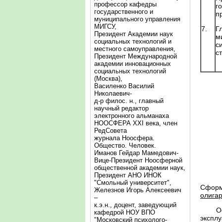
профессор кафедры
г
государственного и
п
муниципального управления
МИГСУ,
7.
Г
Президент Академии наук
м
социальных технологий и
с
местного самоуправления,
с
Президент Международной
академии инновационных
социальных технологий
(Москва),
Василенко Василий
Николаевич-
д-р филос. н., главный
научный редактор
электронного альманаха
НООСФЕРА XXI века, член
РедСовета
журнала Ноосфера.
Общество. Человек.
Иманов Гейдар Мамедович-
Вице-Президент Ноосферной
общественной академии наук,
Президент АНО ИНОК
"Смольный университет",
Сформи
Железнов Игорь Алексеевич
олигар
–
к.э.н., доцент, заведующий
Основ
кафедрой НОУ ВПО
эксплу
"Московский психолого-