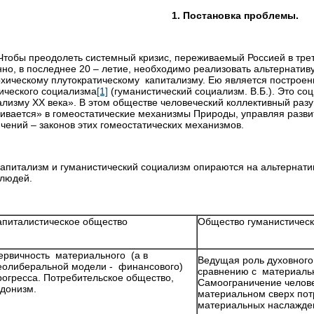
1. Постановка проблемы.
 преодолеть системный кризис, переживаемый Россией в третьей
но, в последнее 20 – летие, необходимо реализовать альтернатив
рхическому плутократическому капитализму. Ею является построе
ического социализма
[1]
(гуманистический социализм. В.Б.). Это со
лизму ХХ века». В этом обществе человеческий коллективный раз
ивается» в гомеостатические механизмы Природы, управляя разви
чений – законов этих гомеостатических механизмов.
ализм и гуманистический социализм опираются на альтернатив
 людей.
апиталистическое общество
Общество гуманистическ
ервичность материального (а в
Ведущая роль духовного
еолиберальной модели - финансового)
сравнению с материал
рогресса. Потребительское общество,
Самоограничение челове
едонизм.
материальном сверх пот
материальных наслажде