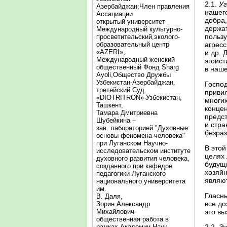
2.1.
У
Азербайджан;Член правления
нашего
Ассациации
добра,
открытый университет
держат
Международный культурно-
пользу
просветительский,эколого-
образовательный центр
агресс
«AZERI»,
и др. 
Mеждународный женский
эгоист
общественный Фонд Sharg
в наш
Аyoli,Общество Дружбы
Узбекистан-Азербайджан,
Госпо
третейский Суд
привил
«DIOTRITRON»-Узбекистан,
многих
Ташкент,
концен
Тамара Дмитриевна
предст
Шубейкина –
и стра
зав. лабораторией "Духовные
безра
основы феномена человека"
при Луганском Научно-
В этой
исследовательском институте
целях 
духовного развития человека,
будущи
созданного при кафедре
хозяйн
педагогики Луганского
являют
национального университета
им.
Гласны
В. Даля,
все до
Зорин Александр
Михайлович-
это вы
общественная работа в
рамках Академии Наук