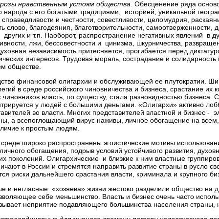
грозы нравственным устоям общества.
Обесценение ряда основ
 народа с его богатыми традициями, историей, уникальной геогр
 справедливости и честности, совестливости, целомудрия, раская
ь слово, благодеяния, благотворительности, самоотверженности,
 других и т.п. Наоборот, распространение негативных явлений в д
ивности, лжи, бессовестности и цинизма, шкурничества, развраще
Духовная независимость притесняется, прогибается перед диктату
ических интересов. Трудовая мораль, сострадание и солидарност
ем обществе.
дство финансовой олигархии и обслуживающей ее плутократии. Ши
егий в среде российского чиновничества и бизнеса, срастание их 
 чиновников власть, по существу, стала разновидностью бизнеса. С
трируется у людей с большими деньгами. «Олигархи» активно лоб
авителей во власти. Многих представителей властной и бизнес - э
ны, а всепоглощающий вирус наживы, личное обогащение на всем, 
зличие к простым людям.
 среде широко распространены эгоистические мотивы использовани
личного обогащения, подрыв условий устойчивого развития, духов
х поколений. Олигархические и близкие к ним властные группиро
ичают в России и стремятся направить развитие страны в русло св
ся риски дальнейшего срастания власти, криминала и крупного би
е и негласные «хозяева» жизни жестоко разделили общество на д
зволяющее себе меньшинство. Власть и бизнес очень часто исполь
зывает неприятие подавляющего большинства населения страны, н