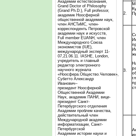
Академии естествознания,
М
Grand Doctor of Philosophy
К
(Grand Ph.D.), Full professor,
2.
П
академик Ноосферной
общественной академии наук,
член АНСТиМС, член-
корреспонденть Петровской
академии наук и искусств,
С
Full member EUANH, член
И
Международного Союза
п
экономистов (IUE),
И
международный эксперт 11-
ж
07,21.06.11. IASHE, London,
учредитель и главный
Н
редактор электронного
р
научного журнала
3.
о
«Ноосфера.Общество.Человек»,
г
Субетто Александр
п
Иванович–
с
президент Ноосферной
Общественной Академии
Наук, академик ПАНИ, вице-
президент Санкт-
Петербургского отделения
Академии проблем качества,
действительный член
Международной академии
информатизации, Санкт-
Петербургской
А
Академии истории науки и
и