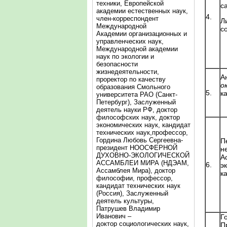
техники, Европейской
с
академии естественных наук,
4.
член-корреспондент
Л
Международной
с
Академии организационных и
управленческих наук,
Международной академии
наук по экологии и
безопасности
жизнедеятельности,
А
проректор по качеству
о
образования Смольного
5.
к
университета РАО (Санкт-
Петербург), Заслуженный
деятель науки РФ, доктор
философских наук, доктор
экономических наук, кандидат
технических наук,профессор,
Гордина Любовь Сергеевна-
П
президент НООСФЕРНОЙ
н
ДУХОВНО-ЭКОЛОГИЧЕСКОЙ
А
АССАМБЛЕИ МИРА (НДЭАМ,
6.
э
Ассамблея Мира), доктор
к
философии, профессор,
кандидат технических наук
(Россия), Заслуженный
деятель культуры,
Патрушев Владимир
Иванович –
Г
доктор социологических наук,
П