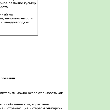
рное развитие культур
рств.
нный на
ств, неприемлемости
нии международных
 россиян
питализм можно охарактеризовать как
ой собственности, корыстная
тия», отражающие интересы олигархии.