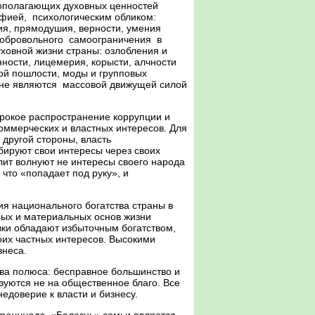
ополагающих духовных ценностей
афией, психологическим обликом:
ния, прямодушия, верности, умения
 добровольного самоограничения в
уховной жизни страны: озлобления и
нности, лицемерия, корысти, алчности
рой пошлости, моды и групповых
ь не являются массовой движущей силой
рокое распространение коррупции и
коммерческих и властных интересов. Для
 другой стороны, власть
бируют свои интересы через своих
лит волнуют не интересы своего народа
что «попадает под руку», и
я национального богатства страны в
ных и материальных основ жизни
вки обладают избыточным богатством,
оих частных интересов. Высокими
знеса.
ва полюса: бесправное большинство и
зуются не на общественное благо. Все
едоверие к власти и бизнесу.