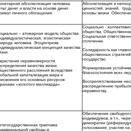
онетарная абсолютизация человека.
Абсолютизация и непоср
ульт денег и власти на основе денег.
ценностей, знаний, труд
римат личного обогащения.
основы жизни. Обеспечен
Социально - коллективи
общества. Общественная
оциально – атомарная модель общества.
Социальная ответственн
ндивидуалистическая, эгоистическая
сплочение.
рирода человека. Эгоцентризм.
ндивидуалистическая концепция качества
Солидарность как главн
изни.
общественных стратегий
государство.
арастание неравномерности
аспределения качества жизни,
Формирование устойчив
бщественного расслоения вследствие
благосостояния всех лю
лобальной капитализации мира и
рисвоения его основных ресурсов
Воспрепятствование не
транами «золотого миллиарда».
распределению прибыли
неравенству.
Обеспечение свободног
индивидумов, в т.ч., чер
демократии (референду
нтигосударственная трактовка
голосование, участие на
ндивидуальной свободы и