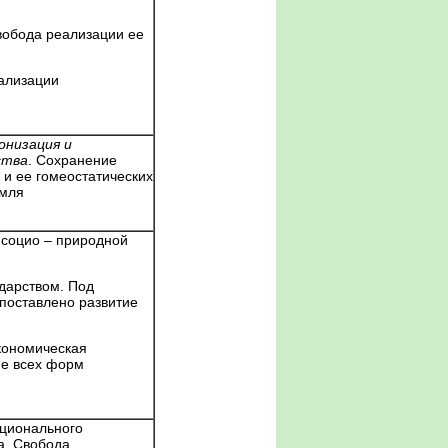
вобода реализации ее
ализации
онизация
и
ства
. Сохранение
и ее гомеостатических
емля
социо – природной
ударством. Под
поставлено развитие
кономическая
ие всех форм
ционального
а. Свобода