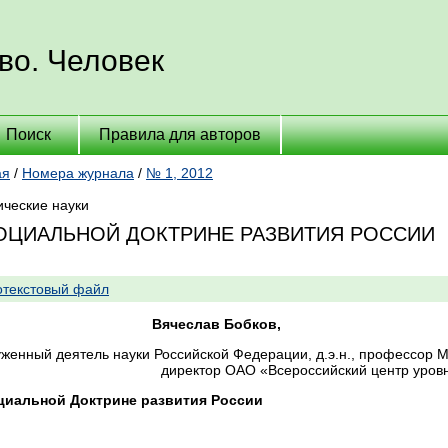
во. Человек
Поиск
Правила для авторов
ая
/
Номера журнала
/
№ 1, 2012
ические науки
ОЦИАЛЬНОЙ ДОКТРИНЕ РАЗВИТИЯ РОССИИ
текстовый файл
чеслав Бобков,
уженный деятель науки Российской Федерации, д.э.н., профессор 
директор ОАО «Всероссийский центр уров
циальной Доктрине развития России