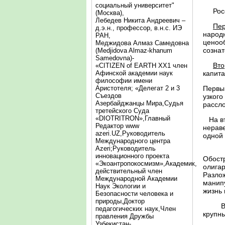
социальный университет"
Россий
(Москва),
Лебедев Никита Андреевич –
Пер
д.э.н., профессор, в.н.с. ИЭ
народ
РАН,
ценооб
Меджидова Алмаз Самедовна
созна
(Medjidova Almaz-khanum
Samedovna)-
Вто
«CITIZEN of EARTH XX1 член
Афинской академии наук
капита
философии имени
Аристотеля; «Делегат 2 и 3
Первы
Съездов
узкого
Азербайджанцы Мира,Судья
рассл
третейского Суда
«DIOTRITRON»,Главный
На вто
Редактор www
нераве
azeri.UZ,Руководитель
одной 
Международного центра
Аzeri;Руководитель
В цел
инновационного проекта
Обост
«Экоантропокосмизм»,Академик,
олигар
действительный член
Разлож
Международной Академии
манип
Наук Экологии и
жизнь 
Безопасности человека и
природы,Доктор
В асп
педагогических наук,Член
крупны
правления Дружбы
Узбекистан-