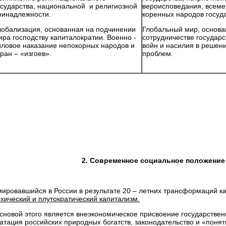
осударства, национальной и религиозной
вероисповедания, всеме
ринадлежности.
коренных народов госуда
лобализация, основанная на подчинении
Глобальный мир, основа
ира господству капиталократии. Военно -
сотрудничестве государ
иловое наказание непокорных народов и
войн и насилия в реше
тран – «изгоев».
проблем.
2. Современное социальное положение
ровавшийся в России в результате 20 – летних трансформаций ка
хический и плутократический капитализм.
ой этого является внеэкономическое присвоение государственн
атация российских природных богатств, законодательство и «поня