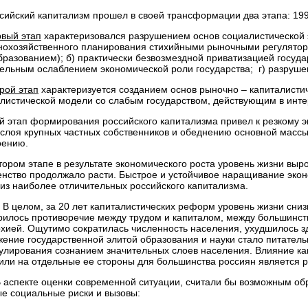
ский капитализм прошел в своей трансформации два этапа: 1992 -
вый этап
характеризовался разрушением основ социалистической 
нохозяйственного планирования стихийными рыночными регулят
разованием); б) практически безвозмездной приватизацией госуда
тельным ослаблением экономической роли государства; г) разру
рой этап
характеризуется созданием основ рыночно – капиталистич
листической модели со слабым государством, действующим в инте
й этап формирования российского капитализма привел к резкому 
 слоя крупных частных собственников и обеднению основной масс
оению.
ром этапе в результате экономического роста уровень жизни выро
нство продолжало расти. Быстрое и устойчивое наращивание экон
из наиболее отличительных российского капитализма.
ом, за 20 лет капиталистических реформ уровень жизни снизил
рилось противоречие между трудом и капиталом, между большинс
хией. Ощутимо сократилась численность населения, ухудшилось зд
ение государственной элитой образования и науки стало питател
улирования сознанием значительных слоев населения. Влияние ка
или на отдельные ее стороны для большинства россиян является 
екте оценки современной ситуации, считали бы возможным обр
е социальные риски и вызовы: