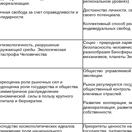
региональном уровнях).
амореализации.
Достоинство личности, с
ичная свобода за счет справедливости и
своего потенциала.
олидарности.
Коллективный способ ре
индивидуальных свобод.
Социо - природная
гарм
нтиэкологичность,
разрушение
безопасность человече
кружающей среды
. Экологическая
разнообразия Биосферы 
атастрофа Человечества
механизмов, планеты З
Общество управляемой 
эволюции.
ереоценка роли рыночных сил и
Рынок регулируется гос
едооценка роли государства и общества.
общественный контроль 
симметричное распределение
ключевых отраслей.
кономической силы в пользу крупного
апитала и бюрократии.
Развитие кооперации, э
демократизация, развит
собственности.
осподство космополитических идеалов.
Приоритеты ценности на
ринижение роли национального
государства, патриотизм