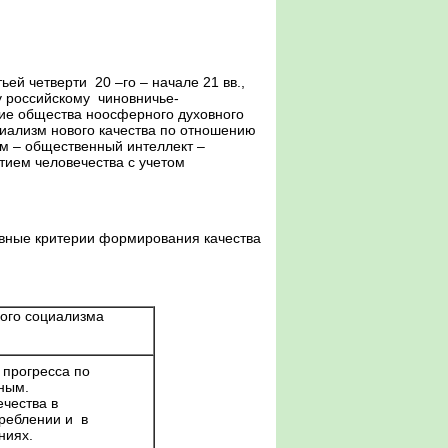
 четверти 20 –го – начале 21 вв.,
у российскому чиновничье-
ние общества ноосферного духовного
циализм нового качества по отношению
ум – общественный интеллект –
тием человечества с учетом
ные критерии формирования качества
ого социализма
 прогресса по
ьным.
чества в
реблении и в
ниях.