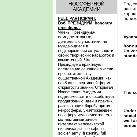
НООСФЕРНОЙ
Под со
развит
АКАДЕМИИ
характ
понима
FULL PARTICIPANT.
Вэб_ПРЕЗИДИУМ. honorary
presidium/.
Члены Президиума-
Vyach
самодостаточные,
деятельные участники, не
honour
нуждающиеся в
подтверждении актуальности
Univer
своих творческих наработок и
stand
компетенций. Члены
Президиума практикуют
следование основной миссии-
просветительству-
общественной Академии как
наиболее креативной форме
открытости знаний. Открытая
Ноосферная Академия
The so
поддерживает и способствует
продвижению идей и практик,
развивающих борьбу против
некросферы, уничтожающей
Under 
ноосферу человечества, его
social
коллективный живой
well a
интеллект человеческой
concer
цивилизации...ноосфера -
soldier, army, fraternity, full