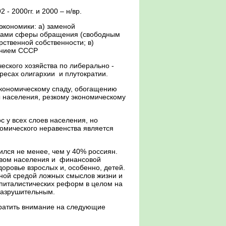
 2000гг. и 2000 – н/вр.
экономики: а) заменой
орами сферы обращения (свободным
рственной собственности; в)
шением СССР
еского хозяйства по либерально -
ресах олигархии и плутократии.
экономическому спаду, обогащению
ы населения, резкому экономическому
с у всех слоев населения, но
омического неравенства является
ся не менее, чем у 40% россиян.
твом населения и финансовой
оровье взрослых и, особенно, детей.
ьной средой ложных смыслов жизни и
питалистических реформ в целом на
разрушительным.
атить внимание на следующие