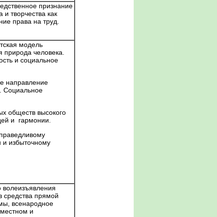
едственное признание
а и творчества как
ие права на труд.
стская модель
 природа человека.
ость и социальное
ое направление
. Социальное
ых обществ высокого
дей и гармонии.
справедливому
 и избыточному
о волеизъявления
ез средства прямой
мы, всенародное
 местном и