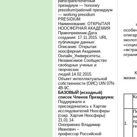
participant/почётный
президиум — honorary
presidium/рабочий президиум
— working presidium
PRESIDIUM
Наименование: ОТКРЫТАЯ
Чтобы
НООСФЕРНАЯ АКАДЕМИЯ
особен
Правопреемник-Дата
олига
создания: 17.11.2015. URL
эколог
публикации данных:
«социа
Описание: Открытая
«встра
ноосферная Академия.
ограни
Онлайн_Университеты.
Независимое Сообщество
свободных ученых и
творческих
Капит
людей.14.02.2015.
жизни
Объект интеллектуальной
собственности (ОИС) UIN 07N-
4B-9C.
БАЗОВЫЙ (исходный)
К
список Членов Президиума:
Поддержали и
присоединились к Хартии
исследователей Ноосферы
П
(сокр. Хартия Ноосферы)
н
21.01.14.
п
1.
Оноприенко Владимир
г
Иванович –
профессор Российской