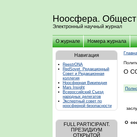
Ноосфера. Общест
Электронный научный журнал
О журнале
Номера журнала
Главн
Навигация
Полит
ReestrONA
RedSovet. Редакционный
О С
Совет и Редакционная
коллегия
Ноосферная Википедия
Mars Insight
Полно
Всероссийский Съезд
народных делегатов
Вя
Экспертный совет по
ноосферной безопасности
засл
О
со
FULL PARTICIPANT.
ПРЕЗИДИУМ
ОТКРЫТОЙ