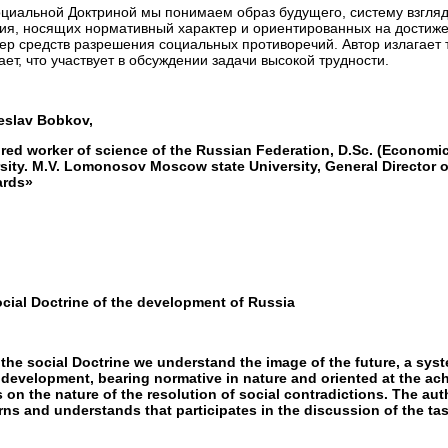
циальной Доктриной мы понимаем образ будущего, систему взгляд
ия, носящих нормативный характер и ориентированных на достиже
ер средств разрешения социальных противоречий. Автор излагает
ет, что участвует в обсуждении задачи высокой трудности.
eslav Bobkov,
ed worker of science of the Russian Federation, D.Sc. (Economic
sity. M.V. Lomonosov Moscow state University, General Director o
ards»
cial Doctrine of the development of Russia
the social Doctrine we understand the image of the future, a sys
 development, bearing normative in nature and oriented at the ach
s on the nature of the resolution of social contradictions. The au
ns and understands that participates in the discussion of the task