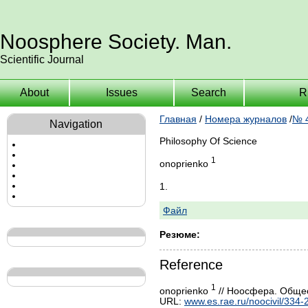
Noosphere Society. Man.
Scientific Journal
About
Issues
Search
R
Главная
/
Номера журналов
/
№ 4
Navigation
Philosophy Of Science
1
onoprienko
1.
Файл
Резюме:
Reference
1
onoprienko
// Ноосфера. Общес
URL:
www.es.rae.ru/noocivil/334-