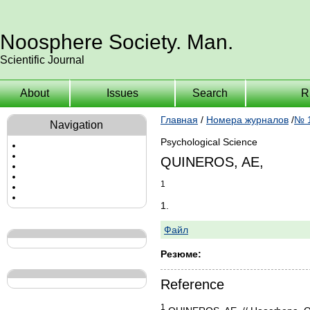
Noosphere Society. Man.
Scientific Journal
About
Issues
Search
R
Главная
/
Номера журналов
/
№ 1
Navigation
Psychological Science
QUINEROS, AE,
1
1.
Файл
Резюме:
Reference
1