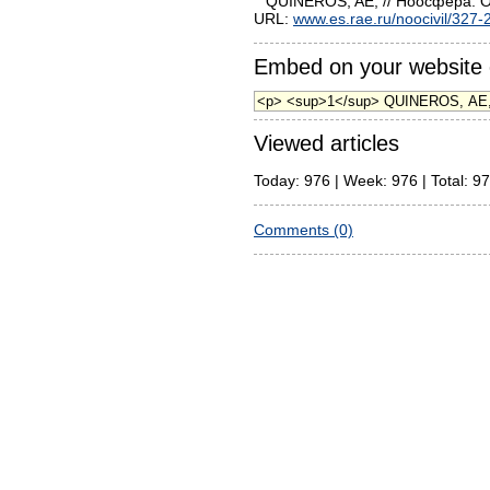
QUINEROS, AE, // Ноосфера. Об
URL:
www.es.rae.ru/noocivil/327-
Embed on your website 
Viewed articles
Today: 976 | Week: 976 | Total: 9
Comments (0)