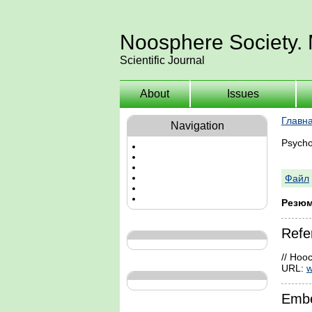
Noosphere Society.
Scientific Journal
About
Issues
Главн
Navigation
Psycho
Файл
Резюм
Refe
// Ноо
URL:
w
Embe