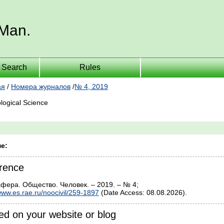
 Man.
Search
Rules
ая
/
Номера журналов
/
№ 4, 2019
logical Science
е:
rence
сфера. Общество. Человек. – 2019. – № 4;
ww.es.rae.ru/noocivil/259-1897
(Date Access: 08.08.2026).
d on your website or blog