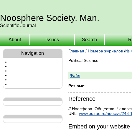
Noosphere Society. Man.
Scientific Journal
About
Issues
Search
R
Главная
/
Номера журналов
/
№ 4
Navigation
Political Science
Файл
Резюме:
Reference
// Ноосфера. Общество. Человек
URL:
www.es.rae.ru/noocivil/243-
Embed on your website 