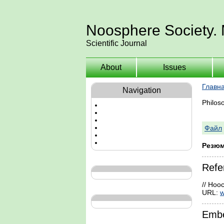
Noosphere Society.
Scientific Journal
About
Issues
Главн
Navigation
Philos
Файл
Резюм
Refe
// Ноо
URL:
w
Embe