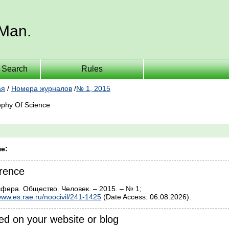
 Man.
Search
Rules
ая
/
Номера журналов
/
№ 1, 2015
ophy Of Science
е:
rence
сфера. Общество. Человек. – 2015. – № 1;
ww.es.rae.ru/noocivil/241-1425
(Date Access: 06.08.2026).
d on your website or blog