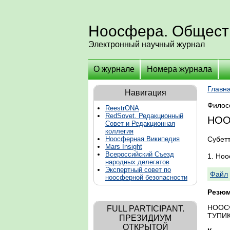
Ноосфера. Общест
Электронный научный журнал
О журнале
Номера журнала
Главн
Навигация
Филос
ReestrONA
RedSovet. Редакционный
НОО
Совет и Редакционная
коллегия
Субет
Ноосферная Википедия
Mars Insight
Всероссийский Съезд
1. Но
народных делегатов
Экспертный совет по
Файл
ноосферной безопасности
Резюм
НООС
FULL PARTICIPANT.
ТУПИ
ПРЕЗИДИУМ
ОТКРЫТОЙ