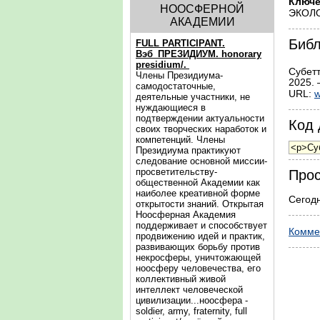
Ключе
НООСФЕРНОЙ
ЭКОЛ
АКАДЕМИИ
Библ
FULL PARTICIPANT.
Вэб_ПРЕЗИДИУМ. honorary
presidium/.
Субет
Члены Президиума-
2025. 
самодостаточные,
URL:
w
деятельные участники, не
нуждающиеся в
подтверждении актуальности
Код 
своих творческих наработок и
компетенций. Члены
Президиума практикуют
следование основной миссии-
просветительству-
Прос
общественной Академии как
наиболее креативной форме
Сегодн
открытости знаний. Открытая
Ноосферная Академия
поддерживает и способствует
Комме
продвижению идей и практик,
развивающих борьбу против
некросферы, уничтожающей
ноосферу человечества, его
коллективный живой
интеллект человеческой
цивилизации...ноосфера -
soldier, army, fraternity, full