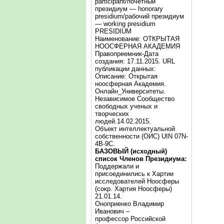
participant/почётный
президиум — honorary
presidium/рабочий президиум
— working presidium
PRESIDIUM
Наименование: ОТКРЫТАЯ
НООСФЕРНАЯ АКАДЕМИЯ
Правопреемник-Дата
создания: 17.11.2015. URL
публикации данных:
Описание: Открытая
ноосферная Академия.
Онлайн_Университеты.
Независимое Сообщество
свободных ученых и
творческих
людей.14.02.2015.
Объект интеллектуальной
собственности (ОИС) UIN 07N-
4B-9C.
БАЗОВЫЙ (исходный)
список Членов Президиума:
Поддержали и
присоединились к Хартии
исследователей Ноосферы
(сокр. Хартия Ноосферы)
21.01.14.
Оноприенко Владимир
Иванович –
профессор Российской