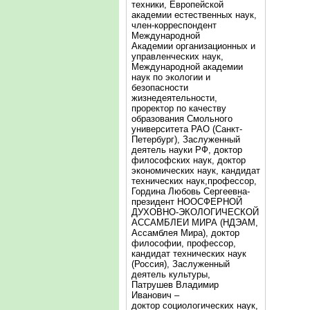
техники, Европейской
академии естественных наук,
член-корреспондент
Международной
Академии организационных и
управленческих наук,
Международной академии
наук по экологии и
безопасности
жизнедеятельности,
проректор по качеству
образования Смольного
университета РАО (Санкт-
Петербург), Заслуженный
деятель науки РФ, доктор
философских наук, доктор
экономических наук, кандидат
технических наук,профессор,
Гордина Любовь Сергеевна-
президент НООСФЕРНОЙ
ДУХОВНО-ЭКОЛОГИЧЕСКОЙ
АССАМБЛЕИ МИРА (НДЭАМ,
Ассамблея Мира), доктор
философии, профессор,
кандидат технических наук
(Россия), Заслуженный
деятель культуры,
Патрушев Владимир
Иванович –
доктор социологических наук,