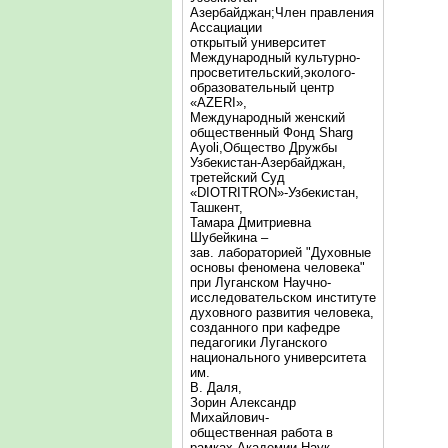
Азербайджан;Член правления
Ассациации
открытый университет
Международный культурно-
просветительский,эколого-
образовательный центр
«AZERI»,
Mеждународный женский
общественный Фонд Sharg
Аyoli,Общество Дружбы
Узбекистан-Азербайджан,
третейский Суд
«DIOTRITRON»-Узбекистан,
Ташкент,
Тамара Дмитриевна
Шубейкина –
зав. лабораторией "Духовные
основы феномена человека"
при Луганском Научно-
исследовательском институте
духовного развития человека,
созданного при кафедре
педагогики Луганского
национального университета
им.
В. Даля,
Зорин Александр
Михайлович-
общественная работа в
рамках Академии Наук