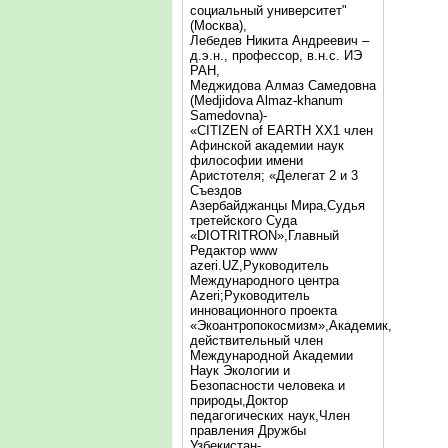
социальный университет"
(Москва),
Лебедев Никита Андреевич –
д.э.н., профессор, в.н.с. ИЭ
РАН,
Меджидова Алмаз Самедовна
(Medjidova Almaz-khanum
Samedovna)-
«CITIZEN of EARTH XX1 член
Афинской академии наук
философии имени
Аристотеля; «Делегат 2 и 3
Съездов
Азербайджанцы Мира,Судья
третейского Суда
«DIOTRITRON»,Главный
Редактор www
azeri.UZ,Руководитель
Международного центра
Аzeri;Руководитель
инновационного проекта
«Экоантропокосмизм»,Академик,
действительный член
Международной Академии
Наук Экологии и
Безопасности человека и
природы,Доктор
педагогических наук,Член
правления Дружбы
Узбекистан-