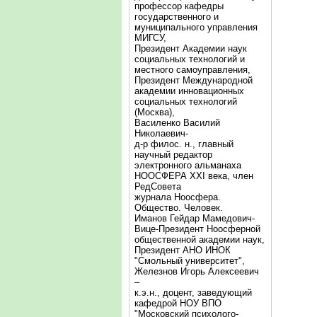
профессор кафедры
государственного и
муниципального управления
МИГСУ,
Президент Академии наук
социальных технологий и
местного самоуправления,
Президент Международной
академии инновационных
социальных технологий
(Москва),
Василенко Василий
Николаевич-
д-р филос. н., главный
научный редактор
электронного альманаха
НООСФЕРА XXI века, член
РедСовета
журнала Ноосфера.
Общество. Человек.
Иманов Гейдар Мамедович-
Вице-Президент Ноосферной
общественной академии наук,
Президент АНО ИНОК
"Смольный университет",
Железнов Игорь Алексеевич
–
к.э.н., доцент, заведующий
кафедрой НОУ ВПО
"Московский психолого-