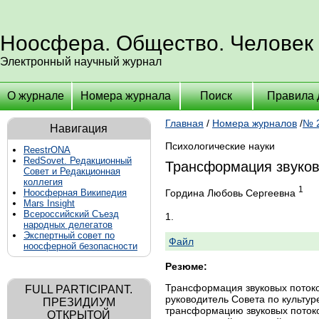
Ноосфера. Общество. Человек
Электронный научный журнал
О журнале
Номера журнала
Поиск
Правила 
Главная
/
Номера журналов
/
№ 2
Навигация
Психологические науки
ReestrONA
RedSovet. Редакционный
Трансформация звуков
Совет и Редакционная
коллегия
1
Гордина Любовь Сергеевна
Ноосферная Википедия
Mars Insight
Всероссийский Съезд
1.
народных делегатов
Экспертный совет по
Файл
ноосферной безопасности
Резюме:
Трансформация звуковых потоко
FULL PARTICIPANT.
руководитель Совета по культур
ПРЕЗИДИУМ
трансформацию звуковых потоков
ОТКРЫТОЙ