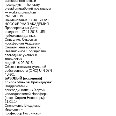
participant/почётный
президиум — honorary
presidium/рабочий президиум
— working presidium
PRESIDIUM
Наименование: ОТКРЫТАЯ
НООСФЕРНАЯ АКАДЕМИЯ
Правопреемник-Дата
создания: 17.11.2015. URL
публикации данных:
Описание: Открытая
ноосферная Академия.
Онлайн_Университеты.
Независимое Сообщество
свободных ученых и
творческих
людей.14.02.2015.
Объект интеллектуальной
собственности (ОИС) UIN 07N-
4B-9C.
БАЗОВЫЙ (исходный)
список Членов Президиума:
Поддержали и
присоединились к Хартии
исследователей Ноосферы
(сокр. Хартия Ноосферы)
21.01.14.
Оноприенко Владимир
Иванович –
профессор Российской