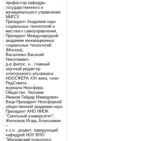
профессор кафедры
государственного и
муниципального управления
МИГСУ,
Президент Академии наук
социальных технологий и
местного самоуправления,
Президент Международной
академии инновационных
социальных технологий
(Москва),
Василенко Василий
Николаевич-
д-р филос. н., главный
научный редактор
электронного альманаха
НООСФЕРА XXI века, член
РедСовета
журнала Ноосфера.
Общество. Человек.
Иманов Гейдар Мамедович-
Вице-Президент Ноосферной
общественной академии наук,
Президент АНО ИНОК
"Смольный университет",
Железнов Игорь Алексеевич
–
к.э.н., доцент, заведующий
кафедрой НОУ ВПО
"Московский психолого-