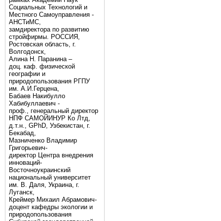
Социальных Технологий и
Местного Самоуправления -
АНСТиМС,
замдиректора по развитию
стройфирмы. РОССИЯ,
Ростовская область, г.
Волгодонск,
Алина Н. Паранина –
доц. каф. физической
географии и
природопользования РГПУ
им. А.И.Герцена,
Бабаев Накибулло
Хабибуллаевич -
проф., генеральный директор
НПФ САМОЙИНУР Ко Лтд,
д.т.н., GPhD, Узбекистан, г.
Бекабад,
Мазниченко Владимир
Григорьевич-
директор Центра внедрения
инноваций-
Восточноукраинский
национальный университет
им. В. Даля, Украина, г.
Луганск,
Креймер Михаил Абрамович-
доцент кафедры экологии и
природопользования