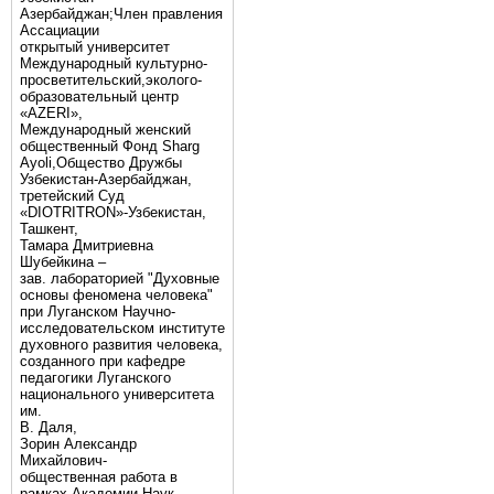
Азербайджан;Член правления
Ассациации
открытый университет
Международный культурно-
просветительский,эколого-
образовательный центр
«AZERI»,
Mеждународный женский
общественный Фонд Sharg
Аyoli,Общество Дружбы
Узбекистан-Азербайджан,
третейский Суд
«DIOTRITRON»-Узбекистан,
Ташкент,
Тамара Дмитриевна
Шубейкина –
зав. лабораторией "Духовные
основы феномена человека"
при Луганском Научно-
исследовательском институте
духовного развития человека,
созданного при кафедре
педагогики Луганского
национального университета
им.
В. Даля,
Зорин Александр
Михайлович-
общественная работа в
рамках Академии Наук