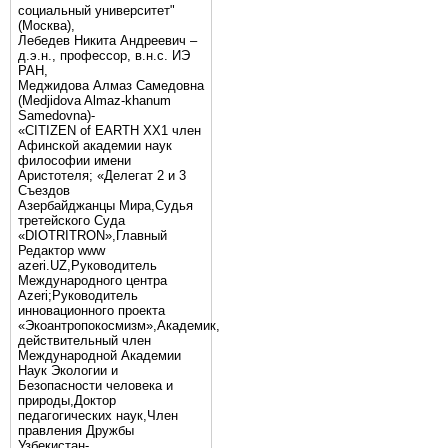
социальный университет"
(Москва),
Лебедев Никита Андреевич –
д.э.н., профессор, в.н.с. ИЭ
РАН,
Меджидова Алмаз Самедовна
(Medjidova Almaz-khanum
Samedovna)-
«CITIZEN of EARTH XX1 член
Афинской академии наук
философии имени
Аристотеля; «Делегат 2 и 3
Съездов
Азербайджанцы Мира,Судья
третейского Суда
«DIOTRITRON»,Главный
Редактор www
azeri.UZ,Руководитель
Международного центра
Аzeri;Руководитель
инновационного проекта
«Экоантропокосмизм»,Академик,
действительный член
Международной Академии
Наук Экологии и
Безопасности человека и
природы,Доктор
педагогических наук,Член
правления Дружбы
Узбекистан-