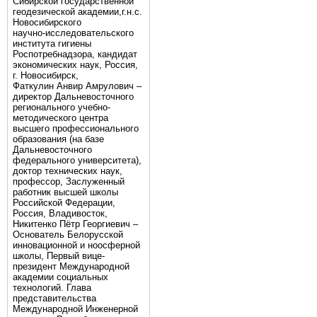
Сибирской государственной
геодезической академии,г.н.с.
Новосибирского
научно-исследовательского
института гигиены
Роспотребнадзора, кандидат
экономических наук, Россия,
г. Новосибирск,
Фаткулин Анвир Амрулович –
директор Дальневосточного
регионального учебно-
методического центра
высшего профессионального
образования (на базе
Дальневосточного
федерального университета),
доктор технических наук,
профессор, Заслуженный
работник высшей школы
Российской Федерации,
Россия, Владивосток,
Никитенко Пётр Георгиевич –
Основатель Белорусской
инновационной и ноосферной
школы, Первый вице-
президент Международной
академии социальных
технологий. Глава
представительства
Международной Инженерной