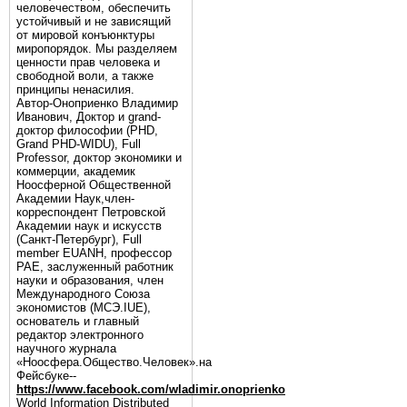
человечеством, обеспечить
устойчивый и не зависящий
от мировой конъюнктуры
миропорядок. Мы разделяем
ценности прав человека и
свободной воли, а также
принципы ненасилия.
Автор-Оноприенко Владимир
Иванович, Доктор и grand-
доктор философии (PHD,
Grand PHD-WIDU), Full
Professor, доктор экономики и
коммерции, академик
Ноосферной Общественной
Академии Наук,член-
корреспондент Петровской
Академии наук и искусств
(Санкт-Петербург), Full
member EUANH, профессор
РАЕ, заслуженный работник
науки и образования, член
Международного Союза
экономистов (МСЭ.IUE),
основатель и главный
редактор электронного
научного журнала
«Ноосфера.Общество.Человек».на
Фейсбуке--
https://www.facebook.com/wladimir.onoprienko
World Information Distributed