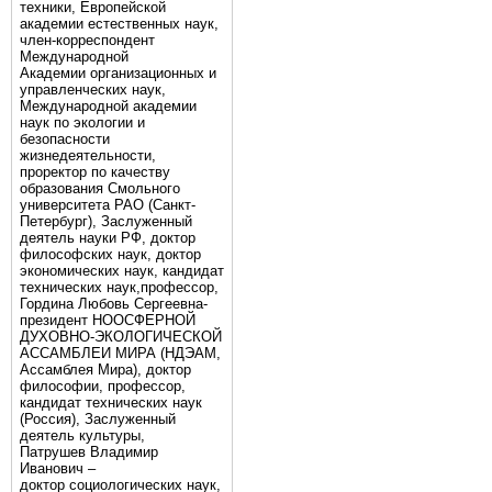
техники, Европейской
академии естественных наук,
член-корреспондент
Международной
Академии организационных и
управленческих наук,
Международной академии
наук по экологии и
безопасности
жизнедеятельности,
проректор по качеству
образования Смольного
университета РАО (Санкт-
Петербург), Заслуженный
деятель науки РФ, доктор
философских наук, доктор
экономических наук, кандидат
технических наук,профессор,
Гордина Любовь Сергеевна-
президент НООСФЕРНОЙ
ДУХОВНО-ЭКОЛОГИЧЕСКОЙ
АССАМБЛЕИ МИРА (НДЭАМ,
Ассамблея Мира), доктор
философии, профессор,
кандидат технических наук
(Россия), Заслуженный
деятель культуры,
Патрушев Владимир
Иванович –
доктор социологических наук,