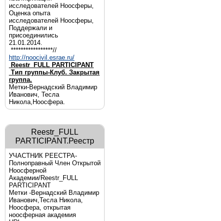
исследователей Ноосферы,
Оценка опыта
исследователей Ноосферы,
Поддержали и
присоединились
21.01.2014.
*****************//
http://noocivil.esrae.ru/
Reestr_FULL PARTICIPANT
Тип группы-Клуб. Закрытая
группа.
Метки-Вернадский Владимир
Иванович, Тесла
Никола,Ноосфера.
Reestr_FULL
PARTICIPANT.Реестр
УЧАСТНИК РЕЕСТРА-
Полноправный Член Открытой
Ноосферной
Академии/Reestr_FULL
PARTICIPANT
Метки -Вернадский Владимир
Иванович,Тесла Никола,
Ноосфера, открытая
ноосферная академия