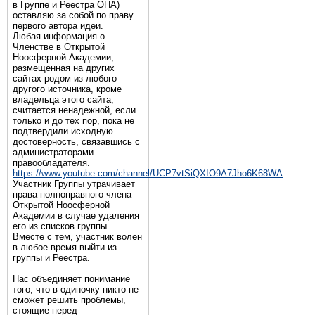
в Группе и Реестра ОНА)
оставляю за собой по праву
первого автора идеи.
Любая информация о
Членстве в Открытой
Ноосферной Академии,
размещенная на других
сайтах родом из любого
другого источника, кроме
владельца этого сайта,
считается ненадежной, если
только и до тех пор, пока не
подтвердили исходную
достоверность, связавшись с
администраторами
правообладателя.
https://www.youtube.com/channel/UCP7vtSiQXIO9A7Jho6K68WA
Участник Группы утрачивает
права полноправного члена
Открытой Ноосферной
Академии в случае удаления
его из списков группы.
Вместе с тем, участник волен
в любое время выйти из
группы и Реестра.
…
Нас объединяет понимание
того, что в одиночку никто не
сможет решить проблемы,
стоящие перед