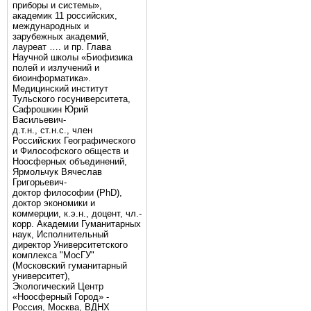
приборы и системы»,
академик 11 российских,
международных и
зарубежных академий,
лауреат …. и пр. Глава
Научной школы «Биофизика
полей и излучений и
биоинформатика».
Медицинский институт
Тульского госуниверситета,
Сафрошкин Юрий
Васильевич-
д.т.н., ст.н.с., член
Российских Географического
и Философского обществ и
Ноосферных объединений,
Ярмольчук Вячеслав
Григорьевич-
доктор философии (PhD),
доктор экономики и
коммерции, к.э.н., доцент, чл.-
корр. Академии Гуманитарных
наук, Исполнительный
директор Университетского
комплекса "МосГУ"
(Московский гуманитарный
университет),
Экологический Центр
«Ноосферный Город» -
Россия, Москва, ВДНХ