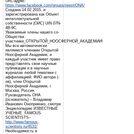
URL-адрес:
https://www.facebook.com/groups/reestrONA/
Создана 14.02.2015. и
зарегистрирована как Объект
интеллектуальной
собственности (ОИС) UIN 07N-
4B-9C.
Уважаемые члены нашего со-
Общества:
участники_ОТКРЫТОЙ_НООСФЕРНОЙ_АКАДЕМИИ!
Мы все автоматически
являемся членами Открытой
Ноосферной Академии, и
каждый участник имеет право
представлять свои научные
публикации и в научных
журналах любой тематики с
аффилиацией: ФИО автора (-
ов), член Открытой
Ноосферной Академии, г.
Москва, Россия.
Руководитель ОНА
(основатель) – Владимир
Иванович Оноприенко, смотри
Энциклопедию ИЗВЕСТНЫЕ
УЧЕНЫЕ. FAMOUS
SCIENTISTS--
http://www.famous-
scientists.ru/4531/
Необходимость в