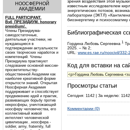
зрения воздействия этой музыки
НООСФЕРНОЙ
известным исследователем кирл
АКАДЕМИИ
энергетических потоков, возник
лаборатории (ЭКТЛ) «Кантилена
FULL PARTICIPANT.
биоэнергетику и психосоматику
Вэб_ПРЕЗИДИУМ. honorary
presidium/.
Члены Президиума-
Библиографическая сс
самодостаточные,
деятельные участники, не
1
Гордина Любовь Сергеевна
Тра
нуждающиеся в
2025. – № 2;
подтверждении актуальности
своих творческих наработок и
URL:
www.es.rae.ru/noocivil/332-
компетенций. Члены
Президиума практикуют
Код для вставки на сай
следование основной миссии-
просветительству-
общественной Академии как
наиболее креативной форме
открытости знаний. Открытая
Просмотры статьи
Ноосферная Академия
поддерживает и способствует
Сегодня: 1142 | За неделю: 1142
продвижению идей и практик,
развивающих борьбу против
некросферы, уничтожающей
Комментарии (0)
ноосферу человечества, его
коллективный живой
интеллект человеческой
цивилизации...ноосфера -
soldier, army, fraternity, full