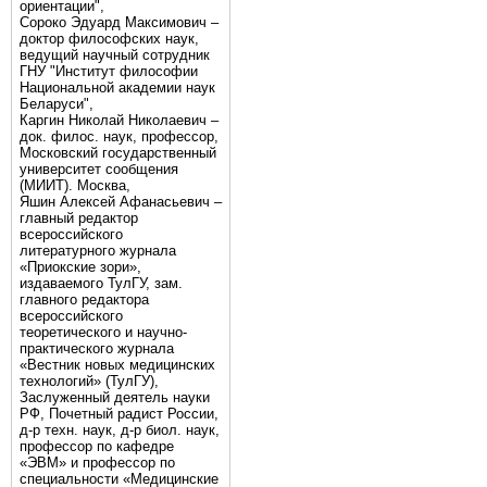
ориентации",
Сороко Эдуард Максимович –
доктор философских наук,
ведущий научный сотрудник
ГНУ "Институт философии
Национальной академии наук
Беларуси",
Каргин Николай Николаевич –
док. филос. наук, профессор,
Московский государственный
университет сообщения
(МИИТ). Москва,
Яшин Алексей Афанасьевич –
главный редактор
всероссийского
литературного журнала
«Приокские зори»,
издаваемого ТулГУ, зам.
главного редактора
всероссийского
теоретического и научно-
практического журнала
«Вестник новых медицинских
технологий» (ТулГУ),
Заслуженный деятель науки
РФ, Почетный радист России,
д-р техн. наук, д-р биол. наук,
профессор по кафедре
«ЭВМ» и профессор по
специальности «Медицинские