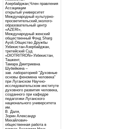
Азербайджан;Член правления
Ассациации
открытый университет
Международный культурно-
просветительский,эколого-
образовательный центр
«AZERI»,
Mеждународный женский
общественный Фонд Sharg
Аyoli,Общество Дружбы
Узбекистан-Азербайджан,
третейский Суд
«DIOTRITRON»-Узбекистан,
Ташкент,
Тамара Дмитриевна
Шубейкина –
зав. лабораторией "Духовные
основы феномена человека"
при Луганском Научно-
исследовательском институте
духовного развития человека,
созданного при кафедре
педагогики Луганского
национального университета
им.
В. Даля,
Зорин Александр
Михайлович-
общественная работа в
рамках Академии Наук