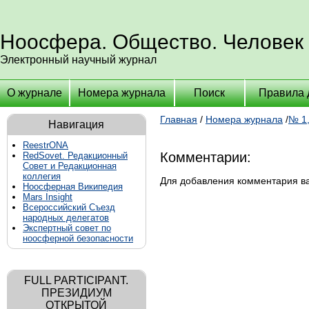
Ноосфера. Общество. Человек
Электронный научный журнал
О журнале
Номера журнала
Поиск
Правила 
Главная
/
Номера журнала
/
№ 1,
Навигация
ReestrONA
Комментарии:
RedSovet. Редакционный
Совет и Редакционная
коллегия
Для добавления комментария 
Ноосферная Википедия
Mars Insight
Всероссийский Съезд
народных делегатов
Экспертный совет по
ноосферной безопасности
FULL PARTICIPANT.
ПРЕЗИДИУМ
ОТКРЫТОЙ