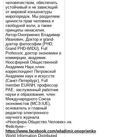
человечеством, обеспечить
устойчивый и не зависящий
от мировой конъюнктуры
миропорядок. Мы разделяем
ценности прав человека и
свободной воли, а также
принципы ненасилия.
Автор-Оноприенко Владимир
Иванович, Доктор и grand-
доктор философии (PHD,
Grand PHD-WIDU), Full
Professor, доктор экономики и
коммерции, академик
Ноосферной Общественной
Академии Наук,член-
корреспондент Петровской
Академии наук и искусств
(Санкт-Петербург), Full
member EUANH, профессор
РАЕ, заслуженный работник
науки и образования, член
Международного Союза
экономистов (МСЭ.IUE),
основатель и главный
редактор электронного
научного журнала
«Ноосфера.Общество.Человек».на
Фейсбуке--
https://www.facebook.com/wladimir.onoprienko
World Information Distributed