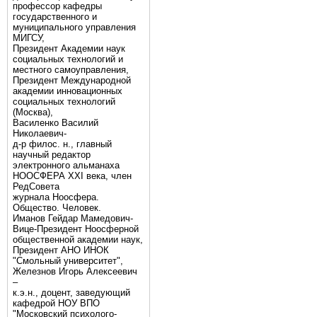
профессор кафедры
государственного и
муниципального управления
МИГСУ,
Президент Академии наук
социальных технологий и
местного самоуправления,
Президент Международной
академии инновационных
социальных технологий
(Москва),
Василенко Василий
Николаевич-
д-р филос. н., главный
научный редактор
электронного альманаха
НООСФЕРА XXI века, член
РедСовета
журнала Ноосфера.
Общество. Человек.
Иманов Гейдар Мамедович-
Вице-Президент Ноосферной
общественной академии наук,
Президент АНО ИНОК
"Смольный университет",
Железнов Игорь Алексеевич
–
к.э.н., доцент, заведующий
кафедрой НОУ ВПО
"Московский психолого-