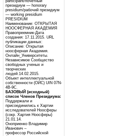
participant/почётный
президиум — honorary
presidium/рабочий президиум
— working presidium
PRESIDIUM
Наименование: ОТКРЫТАЯ
НООСФЕРНАЯ АКАДЕМИЯ
Правопреемник-Дата
создания: 17.11.2015. URL
публикации данных:
Описание: Открытая
ноосферная Академия.
Онлайн_Университеты.
Независимое Сообщество
свободных ученых и
творческих
людей.14.02.2015.
Объект интеллектуальной
собственности (ОИС) UIN 07N-
4B-9C.
БАЗОВЫЙ (исходный)
список Членов Президиума:
Поддержали и
присоединились к Хартии
исследователей Ноосферы
(сокр. Хартия Ноосферы)
21.01.14.
Оноприенко Владимир
Иванович –
профессор Российской