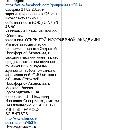
URL-адрес:
https://www.facebook.com/groups/reestrONA/
Создана 14.02.2015. и
зарегистрирована как Объект
интеллектуальной
собственности (ОИС) UIN 07N-
4B-9C.
Уважаемые члены нашего со-
Общества:
участники_ОТКРЫТОЙ_НООСФЕРНОЙ_АКАДЕМИИ!
Мы все автоматически
являемся членами Открытой
Ноосферной Академии, и
каждый участник имеет право
представлять свои научные
публикации и в научных
журналах любой тематики с
аффилиацией: ФИО автора (-
ов), член Открытой
Ноосферной Академии, г.
Москва, Россия.
Руководитель ОНА
(основатель) – Владимир
Иванович Оноприенко, смотри
Энциклопедию ИЗВЕСТНЫЕ
УЧЕНЫЕ. FAMOUS
SCIENTISTS--
http://www.famous-
scientists.ru/4531/
Необходимость в