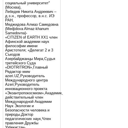
социальный университет"
(Москва),
Лебедев Никита Андреевич –
д.э.н., профессор, в.н.с. ИЭ
РАН,
Меджидова Алмаз Самедовна
(Medjidova Almaz-khanum
Samedovna)-
«CITIZEN of EARTH XX1 член
Афинской академии наук
философии имени
Аристотеля; «Делегат 2 и 3
Съездов
Азербайджанцы Мира,Судья
третейского Суда
«DIOTRITRON»,Главный
Редактор www
azeri.UZ,Руководитель
Международного центра
Аzeri;Руководитель
инновационного проекта
«Экоантропокосмизм»,Академик,
действительный член
Международной Академии
Наук Экологии и
Безопасности человека и
природы,Доктор
педагогических наук,Член
правления Дружбы
Узбекистан-