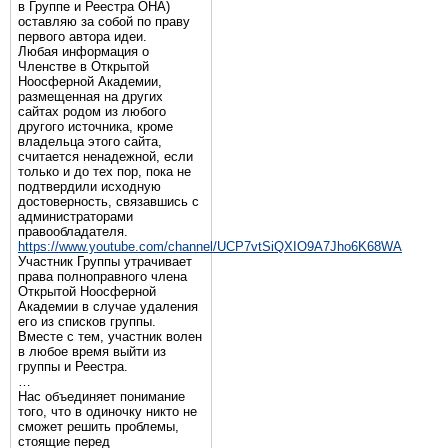
в Группе и Реестра ОНА)
оставляю за собой по праву
первого автора идеи.
Любая информация о
Членстве в Открытой
Ноосферной Академии,
размещенная на других
сайтах родом из любого
другого источника, кроме
владельца этого сайта,
считается ненадежной, если
только и до тех пор, пока не
подтвердили исходную
достоверность, связавшись с
администраторами
правообладателя.
https://www.youtube.com/channel/UCP7vtSiQXIO9A7Jho6K68WA
Участник Группы утрачивает
права полноправного члена
Открытой Ноосферной
Академии в случае удаления
его из списков группы.
Вместе с тем, участник волен
в любое время выйти из
группы и Реестра.
…
Нас объединяет понимание
того, что в одиночку никто не
сможет решить проблемы,
стоящие перед