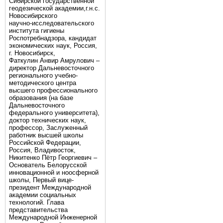
Сибирской государственной
геодезической академии,г.н.с.
Новосибирского
научно-исследовательского
института гигиены
Роспотребнадзора, кандидат
экономических наук, Россия,
г. Новосибирск,
Фаткулин Анвир Амрулович –
директор Дальневосточного
регионального учебно-
методического центра
высшего профессионального
образования (на базе
Дальневосточного
федерального университета),
доктор технических наук,
профессор, Заслуженный
работник высшей школы
Российской Федерации,
Россия, Владивосток,
Никитенко Пётр Георгиевич –
Основатель Белорусской
инновационной и ноосферной
школы, Первый вице-
президент Международной
академии социальных
технологий. Глава
представительства
Международной Инженерной