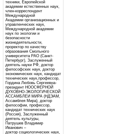
техники, Европейской
академии естественных наук,
член-корреспондент
Международной
Академии организационных и
управленческих наук,
Международной академии
наук по экологии и
безопасности
жизнедеятельности,
проректор по качеству
образования Смольного
университета РАО (Санкт-
Петербург), Заслуженный
деятель науки РФ, доктор
философских наук, доктор
экономических наук, кандидат
технических наук,профессор,
Гордина Любовь Сергеевна-
президент НООСФЕРНОЙ
ДУХОВНО-ЭКОЛОГИЧЕСКОЙ
АССАМБЛЕИ МИРА (НДЭАМ,
Ассамблея Мира), доктор
философии, профессор,
кандидат технических наук
(Россия), Заслуженный
деятель культуры,
Патрушев Владимир
Иванович –
доктор социологических наук,