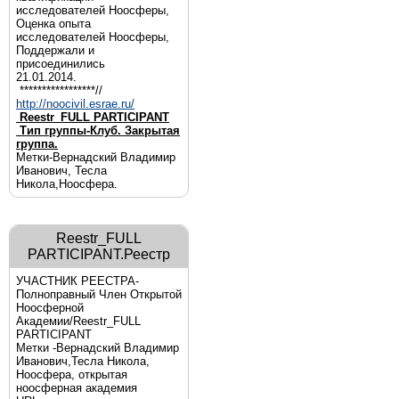
исследователей Ноосферы,
Оценка опыта
исследователей Ноосферы,
Поддержали и
присоединились
21.01.2014.
*****************//
http://noocivil.esrae.ru/
Reestr_FULL PARTICIPANT
Тип группы-Клуб. Закрытая
группа.
Метки-Вернадский Владимир
Иванович, Тесла
Никола,Ноосфера.
Reestr_FULL
PARTICIPANT.Реестр
УЧАСТНИК РЕЕСТРА-
Полноправный Член Открытой
Ноосферной
Академии/Reestr_FULL
PARTICIPANT
Метки -Вернадский Владимир
Иванович,Тесла Никола,
Ноосфера, открытая
ноосферная академия