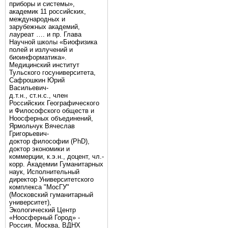
приборы и системы»,
академик 11 российских,
международных и
зарубежных академий,
лауреат …. и пр. Глава
Научной школы «Биофизика
полей и излучений и
биоинформатика».
Медицинский институт
Тульского госуниверситета,
Сафрошкин Юрий
Васильевич-
д.т.н., ст.н.с., член
Российских Географического
и Философского обществ и
Ноосферных объединений,
Ярмольчук Вячеслав
Григорьевич-
доктор философии (PhD),
доктор экономики и
коммерции, к.э.н., доцент, чл.-
корр. Академии Гуманитарных
наук, Исполнительный
директор Университетского
комплекса "МосГУ"
(Московский гуманитарный
университет),
Экологический Центр
«Ноосферный Город» -
Россия, Москва, ВДНХ