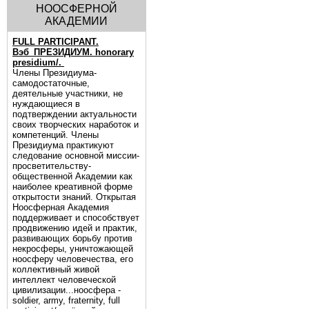
НООСФЕРНОЙ
АКАДЕМИИ
FULL PARTICIPANT.
Вэб_ПРЕЗИДИУМ. honorary
presidium/.
Члены Президиума-
самодостаточные,
деятельные участники, не
нуждающиеся в
подтверждении актуальности
своих творческих наработок и
компетенций. Члены
Президиума практикуют
следование основной миссии-
просветительству-
общественной Академии как
наиболее креативной форме
открытости знаний. Открытая
Ноосферная Академия
поддерживает и способствует
продвижению идей и практик,
развивающих борьбу против
некросферы, уничтожающей
ноосферу человечества, его
коллективный живой
интеллект человеческой
цивилизации...ноосфера -
soldier, army, fraternity, full