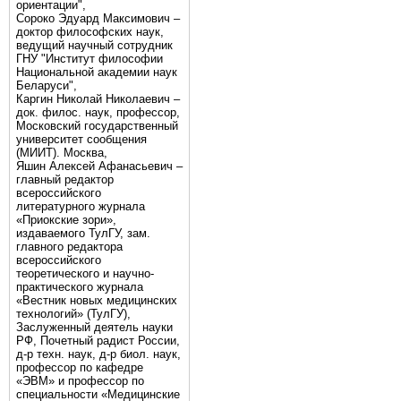
ориентации",
Сороко Эдуард Максимович –
доктор философских наук,
ведущий научный сотрудник
ГНУ "Институт философии
Национальной академии наук
Беларуси",
Каргин Николай Николаевич –
док. филос. наук, профессор,
Московский государственный
университет сообщения
(МИИТ). Москва,
Яшин Алексей Афанасьевич –
главный редактор
всероссийского
литературного журнала
«Приокские зори»,
издаваемого ТулГУ, зам.
главного редактора
всероссийского
теоретического и научно-
практического журнала
«Вестник новых медицинских
технологий» (ТулГУ),
Заслуженный деятель науки
РФ, Почетный радист России,
д-р техн. наук, д-р биол. наук,
профессор по кафедре
«ЭВМ» и профессор по
специальности «Медицинские