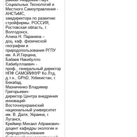
Социальных Технологий и
Местного Самоуправления -
АНСТиМС,
замдиректора по развитию
стройфирмы. РОССИЯ,
Ростовская область, г.
Волгодонск,
Алина Н. Паранина –
доц. каф. физической
географии и
природопользования РГПУ
им. А.И.Герцена,
Бабаев Накибулло
Хабибуллаевич -
проф., генеральный директор
НПФ САМОЙИНУР Ко Лтд,
д.т.н., GPhD, Узбекистан, г.
Бекабад,
Мазниченко Владимир
Григорьевич-
директор Центра внедрения
инноваций-
Восточноукраинский
национальный университет
им. В. Даля, Украина, г.
Луганск,
Креймер Михаил Абрамович-
доцент кафедры экологии и
природопользования