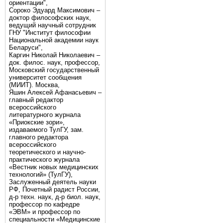
ориентации",
Сороко Эдуард Максимович –
доктор философских наук,
ведущий научный сотрудник
ГНУ "Институт философии
Национальной академии наук
Беларуси",
Каргин Николай Николаевич –
док. филос. наук, профессор,
Московский государственный
университет сообщения
(МИИТ). Москва,
Яшин Алексей Афанасьевич –
главный редактор
всероссийского
литературного журнала
«Приокские зори»,
издаваемого ТулГУ, зам.
главного редактора
всероссийского
теоретического и научно-
практического журнала
«Вестник новых медицинских
технологий» (ТулГУ),
Заслуженный деятель науки
РФ, Почетный радист России,
д-р техн. наук, д-р биол. наук,
профессор по кафедре
«ЭВМ» и профессор по
специальности «Медицинские