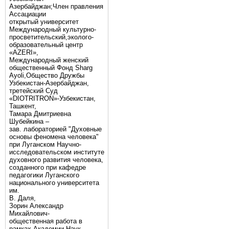
Азербайджан;Член правления
Ассациации
открытый университет
Международный культурно-
просветительский,эколого-
образовательный центр
«AZERI»,
Mеждународный женский
общественный Фонд Sharg
Аyoli,Общество Дружбы
Узбекистан-Азербайджан,
третейский Суд
«DIOTRITRON»-Узбекистан,
Ташкент,
Тамара Дмитриевна
Шубейкина –
зав. лабораторией "Духовные
основы феномена человека"
при Луганском Научно-
исследовательском институте
духовного развития человека,
созданного при кафедре
педагогики Луганского
национального университета
им.
В. Даля,
Зорин Александр
Михайлович-
общественная работа в
рамках Академии Наук