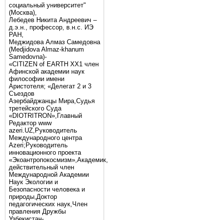
социальный университет"
(Москва),
Лебедев Никита Андреевич –
д.э.н., профессор, в.н.с. ИЭ
РАН,
Меджидова Алмаз Самедовна
(Medjidova Almaz-khanum
Samedovna)-
«CITIZEN of EARTH XX1 член
Афинской академии наук
философии имени
Аристотеля; «Делегат 2 и 3
Съездов
Азербайджанцы Мира,Судья
третейского Суда
«DIOTRITRON»,Главный
Редактор www
azeri.UZ,Руководитель
Международного центра
Аzeri;Руководитель
инновационного проекта
«Экоантропокосмизм»,Академик,
действительный член
Международной Академии
Наук Экологии и
Безопасности человека и
природы,Доктор
педагогических наук,Член
правления Дружбы
Узбекистан-