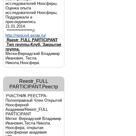
исследователей Ноосферы,
Оценка опыта
исследователей Ноосферы,
Поддержали и
присоединились
21.01.2014.
*****************//
http://noocivil.esrae.ru/
Reestr_FULL PARTICIPANT
Тип группы-Клуб. Закрытая
группа.
Метки-Вернадский Владимир
Иванович, Тесла
Никола,Ноосфера.
Reestr_FULL
PARTICIPANT.Реестр
УЧАСТНИК РЕЕСТРА-
Полноправный Член Открытой
Ноосферной
Академии/Reestr_FULL
PARTICIPANT
Метки -Вернадский Владимир
Иванович,Тесла Никола,
Ноосфера, открытая
ноосферная академия