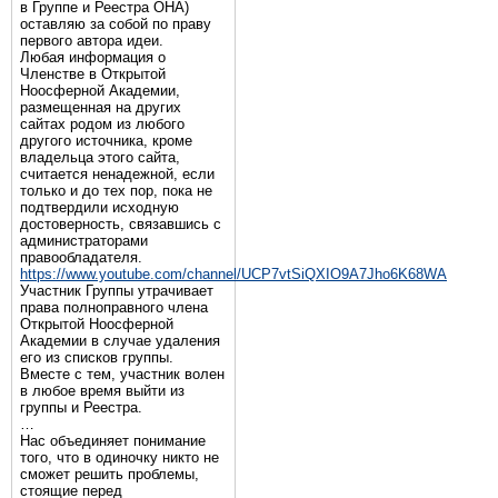
в Группе и Реестра ОНА)
оставляю за собой по праву
первого автора идеи.
Любая информация о
Членстве в Открытой
Ноосферной Академии,
размещенная на других
сайтах родом из любого
другого источника, кроме
владельца этого сайта,
считается ненадежной, если
только и до тех пор, пока не
подтвердили исходную
достоверность, связавшись с
администраторами
правообладателя.
https://www.youtube.com/channel/UCP7vtSiQXIO9A7Jho6K68WA
Участник Группы утрачивает
права полноправного члена
Открытой Ноосферной
Академии в случае удаления
его из списков группы.
Вместе с тем, участник волен
в любое время выйти из
группы и Реестра.
…
Нас объединяет понимание
того, что в одиночку никто не
сможет решить проблемы,
стоящие перед