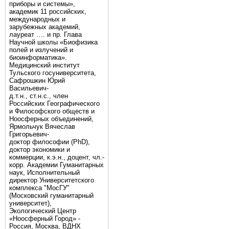
приборы и системы»,
академик 11 российских,
международных и
зарубежных академий,
лауреат …. и пр. Глава
Научной школы «Биофизика
полей и излучений и
биоинформатика».
Медицинский институт
Тульского госуниверситета,
Сафрошкин Юрий
Васильевич-
д.т.н., ст.н.с., член
Российских Географического
и Философского обществ и
Ноосферных объединений,
Ярмольчук Вячеслав
Григорьевич-
доктор философии (PhD),
доктор экономики и
коммерции, к.э.н., доцент, чл.-
корр. Академии Гуманитарных
наук, Исполнительный
директор Университетского
комплекса "МосГУ"
(Московский гуманитарный
университет),
Экологический Центр
«Ноосферный Город» -
Россия, Москва, ВДНХ