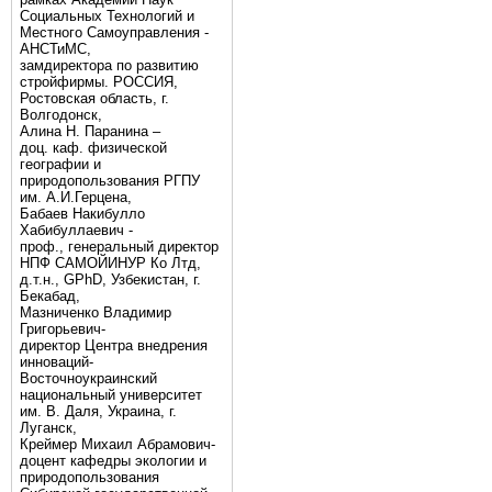
Социальных Технологий и
Местного Самоуправления -
АНСТиМС,
замдиректора по развитию
стройфирмы. РОССИЯ,
Ростовская область, г.
Волгодонск,
Алина Н. Паранина –
доц. каф. физической
географии и
природопользования РГПУ
им. А.И.Герцена,
Бабаев Накибулло
Хабибуллаевич -
проф., генеральный директор
НПФ САМОЙИНУР Ко Лтд,
д.т.н., GPhD, Узбекистан, г.
Бекабад,
Мазниченко Владимир
Григорьевич-
директор Центра внедрения
инноваций-
Восточноукраинский
национальный университет
им. В. Даля, Украина, г.
Луганск,
Креймер Михаил Абрамович-
доцент кафедры экологии и
природопользования