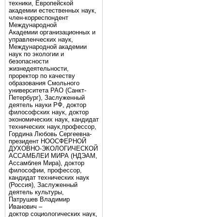
техники, Европейской
академии естественных наук,
член-корреспондент
Международной
Академии организационных и
управленческих наук,
Международной академии
наук по экологии и
безопасности
жизнедеятельности,
проректор по качеству
образования Смольного
университета РАО (Санкт-
Петербург), Заслуженный
деятель науки РФ, доктор
философских наук, доктор
экономических наук, кандидат
технических наук,профессор,
Гордина Любовь Сергеевна-
президент НООСФЕРНОЙ
ДУХОВНО-ЭКОЛОГИЧЕСКОЙ
АССАМБЛЕИ МИРА (НДЭАМ,
Ассамблея Мира), доктор
философии, профессор,
кандидат технических наук
(Россия), Заслуженный
деятель культуры,
Патрушев Владимир
Иванович –
доктор социологических наук,