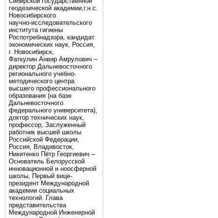
Сибирской государственной
геодезической академии,г.н.с.
Новосибирского
научно-исследовательского
института гигиены
Роспотребнадзора, кандидат
экономических наук, Россия,
г. Новосибирск,
Фаткулин Анвир Амрулович –
директор Дальневосточного
регионального учебно-
методического центра
высшего профессионального
образования (на базе
Дальневосточного
федерального университета),
доктор технических наук,
профессор, Заслуженный
работник высшей школы
Российской Федерации,
Россия, Владивосток,
Никитенко Пётр Георгиевич –
Основатель Белорусской
инновационной и ноосферной
школы, Первый вице-
президент Международной
академии социальных
технологий. Глава
представительства
Международной Инженерной