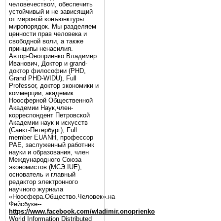
человечеством, обеспечить
устойчивый и не зависящий
от мировой конъюнктуры
миропорядок. Мы разделяем
ценности прав человека и
свободной воли, а также
принципы ненасилия.
Автор-Оноприенко Владимир
Иванович, Доктор и grand-
доктор философии (PHD,
Grand PHD-WIDU), Full
Professor, доктор экономики и
коммерции, академик
Ноосферной Общественной
Академии Наук,член-
корреспондент Петровской
Академии наук и искусств
(Санкт-Петербург), Full
member EUANH, профессор
РАЕ, заслуженный работник
науки и образования, член
Международного Союза
экономистов (МСЭ.IUE),
основатель и главный
редактор электронного
научного журнала
«Ноосфера.Общество.Человек».на
Фейсбуке--
https://www.facebook.com/wladimir.onoprienko
World Information Distributed