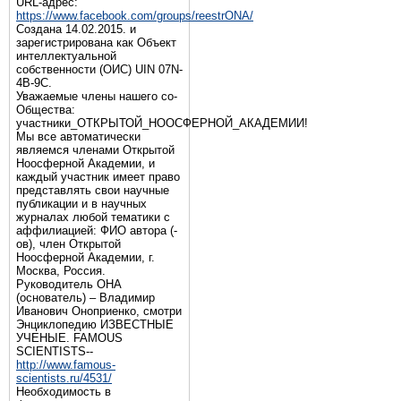
URL-адрес:
https://www.facebook.com/groups/reestrONA/
Создана 14.02.2015. и
зарегистрирована как Объект
интеллектуальной
собственности (ОИС) UIN 07N-
4B-9C.
Уважаемые члены нашего со-
Общества:
участники_ОТКРЫТОЙ_НООСФЕРНОЙ_АКАДЕМИИ!
Мы все автоматически
являемся членами Открытой
Ноосферной Академии, и
каждый участник имеет право
представлять свои научные
публикации и в научных
журналах любой тематики с
аффилиацией: ФИО автора (-
ов), член Открытой
Ноосферной Академии, г.
Москва, Россия.
Руководитель ОНА
(основатель) – Владимир
Иванович Оноприенко, смотри
Энциклопедию ИЗВЕСТНЫЕ
УЧЕНЫЕ. FAMOUS
SCIENTISTS--
http://www.famous-
scientists.ru/4531/
Необходимость в