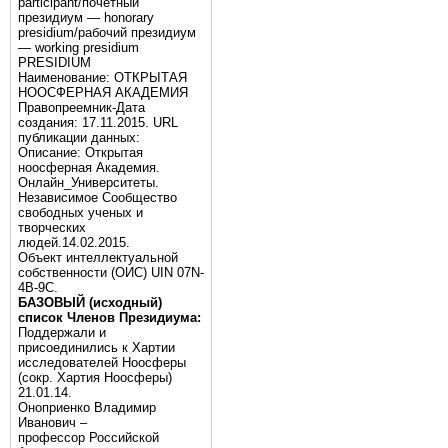
participant/почётный
президиум — honorary
presidium/рабочий президиум
— working presidium
PRESIDIUM
Наименование: ОТКРЫТАЯ
НООСФЕРНАЯ АКАДЕМИЯ
Правопреемник-Дата
создания: 17.11.2015. URL
публикации данных:
Описание: Открытая
ноосферная Академия.
Онлайн_Университеты.
Независимое Сообщество
свободных ученых и
творческих
людей.14.02.2015.
Объект интеллектуальной
собственности (ОИС) UIN 07N-
4B-9C.
БАЗОВЫЙ (исходный)
список Членов Президиума:
Поддержали и
присоединились к Хартии
исследователей Ноосферы
(сокр. Хартия Ноосферы)
21.01.14.
Оноприенко Владимир
Иванович –
профессор Российской