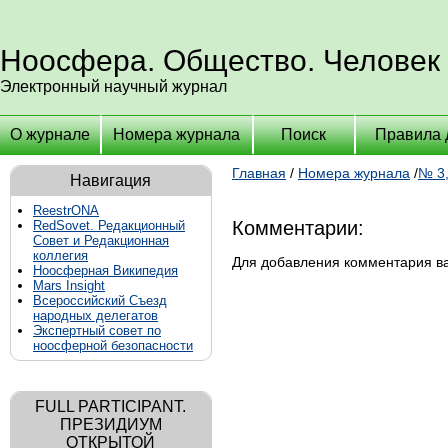
Ноосфера. Общество. Человек
Электронный научный журнал
О журнале
Номера журнала
Поиск
Правила 
Главная
/
Номера журнала
/
№ 3,
Навигация
ReestrONA
Комментарии:
RedSovet. Редакционный
Совет и Редакционная
коллегия
Для добавления комментария 
Ноосферная Википедия
Mars Insight
Всероссийский Съезд
народных делегатов
Экспертный совет по
ноосферной безопасности
FULL PARTICIPANT.
ПРЕЗИДИУМ
ОТКРЫТОЙ