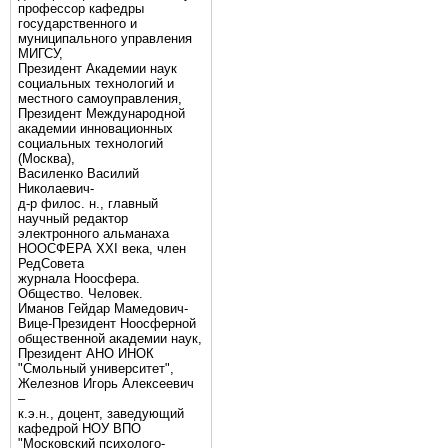
профессор кафедры
государственного и
муниципального управления
МИГСУ,
Президент Академии наук
социальных технологий и
местного самоуправления,
Президент Международной
академии инновационных
социальных технологий
(Москва),
Василенко Василий
Николаевич-
д-р филос. н., главный
научный редактор
электронного альманаха
НООСФЕРА XXI века, член
РедСовета
журнала Ноосфера.
Общество. Человек.
Иманов Гейдар Мамедович-
Вице-Президент Ноосферной
общественной академии наук,
Президент АНО ИНОК
"Смольный университет",
Железнов Игорь Алексеевич
–
к.э.н., доцент, заведующий
кафедрой НОУ ВПО
"Московский психолого-