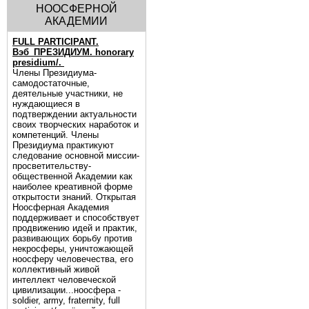
НООСФЕРНОЙ
АКАДЕМИИ
FULL PARTICIPANT.
Вэб_ПРЕЗИДИУМ. honorary
presidium/.
Члены Президиума-
самодостаточные,
деятельные участники, не
нуждающиеся в
подтверждении актуальности
своих творческих наработок и
компетенций. Члены
Президиума практикуют
следование основной миссии-
просветительству-
общественной Академии как
наиболее креативной форме
открытости знаний. Открытая
Ноосферная Академия
поддерживает и способствует
продвижению идей и практик,
развивающих борьбу против
некросферы, уничтожающей
ноосферу человечества, его
коллективный живой
интеллект человеческой
цивилизации...ноосфера -
soldier, army, fraternity, full