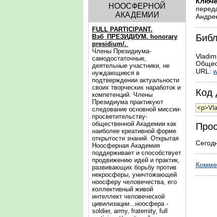
Ключе
НООСФЕРНОЙ
переда
АКАДЕМИИ
Андре
FULL PARTICIPANT.
Библ
Вэб_ПРЕЗИДИУМ. honorary
presidium/.
Члены Президиума-
Vladim
самодостаточные,
Общест
деятельные участники, не
URL:
w
нуждающиеся в
подтверждении актуальности
своих творческих наработок и
Код 
компетенций. Члены
Президиума практикуют
следование основной миссии-
просветительству-
общественной Академии как
Прос
наиболее креативной форме
открытости знаний. Открытая
Сегодн
Ноосферная Академия
поддерживает и способствует
продвижению идей и практик,
Комме
развивающих борьбу против
некросферы, уничтожающей
ноосферу человечества, его
коллективный живой
интеллект человеческой
цивилизации...ноосфера -
soldier, army, fraternity, full