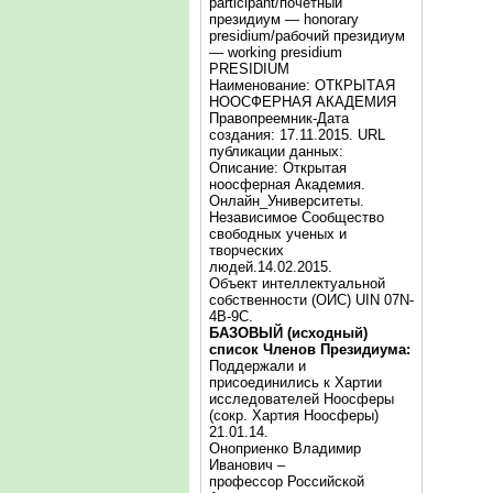
participant/почётный
президиум — honorary
presidium/рабочий президиум
— working presidium
PRESIDIUM
Наименование: ОТКРЫТАЯ
НООСФЕРНАЯ АКАДЕМИЯ
Правопреемник-Дата
создания: 17.11.2015. URL
публикации данных:
Описание: Открытая
ноосферная Академия.
Онлайн_Университеты.
Независимое Сообщество
свободных ученых и
творческих
людей.14.02.2015.
Объект интеллектуальной
собственности (ОИС) UIN 07N-
4B-9C.
БАЗОВЫЙ (исходный)
список Членов Президиума:
Поддержали и
присоединились к Хартии
исследователей Ноосферы
(сокр. Хартия Ноосферы)
21.01.14.
Оноприенко Владимир
Иванович –
профессор Российской