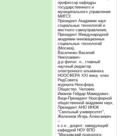
профессор кафедры
государственного и
муниципального управления
МИГСУ,
Президент Академии наук
социальных технологий и
местного самоуправления,
Президент Международной
академии инновационных
социальных технологий
(Москва),
Василенко Василий
Николаевич-
д-р филос. н., главный
научный редактор
электронного альманаха
НООСФЕРА XXI века, член
РедСовета
журнала Ноосфера.
Общество. Человек.
Иманов Гейдар Мамедович-
Вице-Президент Ноосферной
общественной академии наук,
Президент АНО ИНОК
"Смольный университет",
Железнов Игорь Алексеевич
–
к.э.н., доцент, заведующий
кафедрой НОУ ВПО
"Московский психолого-