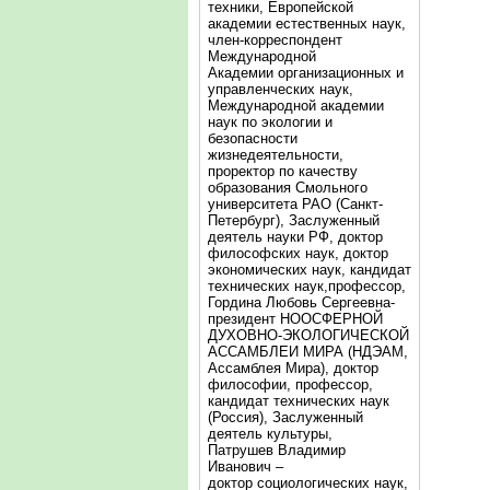
техники, Европейской
академии естественных наук,
член-корреспондент
Международной
Академии организационных и
управленческих наук,
Международной академии
наук по экологии и
безопасности
жизнедеятельности,
проректор по качеству
образования Смольного
университета РАО (Санкт-
Петербург), Заслуженный
деятель науки РФ, доктор
философских наук, доктор
экономических наук, кандидат
технических наук,профессор,
Гордина Любовь Сергеевна-
президент НООСФЕРНОЙ
ДУХОВНО-ЭКОЛОГИЧЕСКОЙ
АССАМБЛЕИ МИРА (НДЭАМ,
Ассамблея Мира), доктор
философии, профессор,
кандидат технических наук
(Россия), Заслуженный
деятель культуры,
Патрушев Владимир
Иванович –
доктор социологических наук,