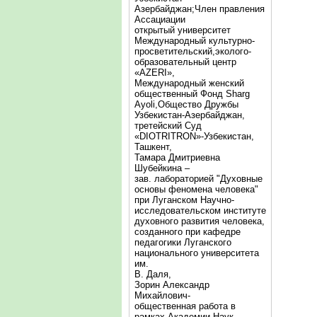
Азербайджан;Член правления
Ассациации
открытый университет
Международный культурно-
просветительский,эколого-
образовательный центр
«AZERI»,
Mеждународный женский
общественный Фонд Sharg
Аyoli,Общество Дружбы
Узбекистан-Азербайджан,
третейский Суд
«DIOTRITRON»-Узбекистан,
Ташкент,
Тамара Дмитриевна
Шубейкина –
зав. лабораторией "Духовные
основы феномена человека"
при Луганском Научно-
исследовательском институте
духовного развития человека,
созданного при кафедре
педагогики Луганского
национального университета
им.
В. Даля,
Зорин Александр
Михайлович-
общественная работа в
рамках Академии Наук