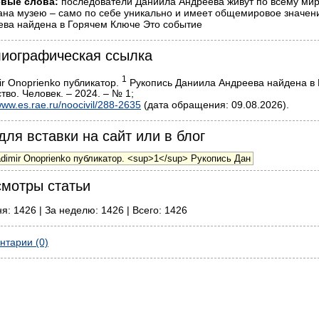
вые слова:
последователи Даниила Андреева живут по всему миру
на музею – само по себе уникально и имеет общемировое значени
ева найдена в Горячем Ключе Это событие
иографическая ссылка
1
ir Onoprienko публикатор.
Рукопись Даниила Андреева найдена в 
во. Человек. – 2024. – № 1;
ww.es.rae.ru/noocivil/288-2635
(дата обращения: 09.08.2026).
для вставки на сайт или в блог
мотры статьи
я: 1426 | За неделю: 1426 | Всего: 1426
нтарии (0)