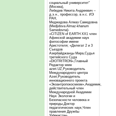
социальный университет"
(Москва),
Лебедев Никита Андреевич –
д.э.н., профессор, в.н.с. ИЭ
РАН,
Меджидова Алмаз Самедовна
(Medjidova Almaz-khanum
Samedovna)-
«CITIZEN of EARTH XX1 член
Афинской академии наук
философии имени
Аристотеля; «Делегат 2 и 3
Съездов
Азербайджанцы Мира,Судья
третейского Суда
«DIOTRITRON»,Главный
Редактор www
azeri.UZ,Руководитель
Международного центра
Аzeri;Руководитель
инновационного проекта
«Экоантропокосмизм»,Академик,
действительный член
Международной Академии
Наук Экологии и
Безопасности человека и
природы,Доктор
педагогических наук,Член
правления Дружбы
Узбекистан-