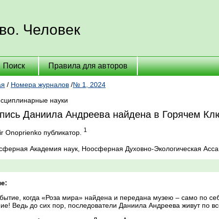
во. Человек
Поиск
Правила для авторов
ая
/
Номера журналов
/
№ 1, 2024
сциплинарные науки
пись Даниила Андреева найдена в Горячем Кл
1
ir Onoprienko публикатор.
осферная Академия наук, Ноосферная Духовно-Экологическая Асс
е:
бытие, когда «Роза мира» найдена и передана музею – само по с
ие! Ведь до сих пор, последователи Даниила Андреева живут по вс