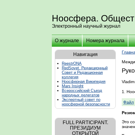
Ноосфера. Общест
Электронный научный журнал
О журнале
Номера журнала
Главн
Навигация
Межди
ReestrONA
RedSovet. Редакционный
Руко
Совет и Редакционная
коллегия
Vladim
Ноосферная Википедия
Mars Insight
Всероссийский Съезд
1. Но
народных делегатов
Экспертный совет по
Файл
ноосферной безопасности
Резюм
Это со
FULL PARTICIPANT.
значен
ПРЕЗИДИУМ
ОТКРЫТОЙ