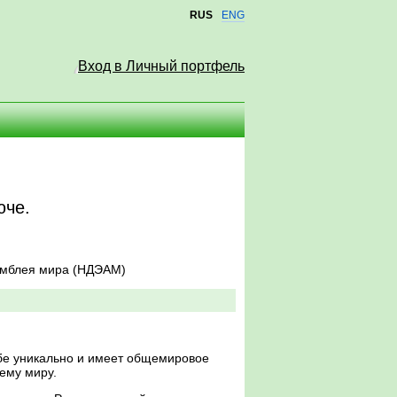
RUS
ENG
Вход в Личный портфель
юче.
амблея мира (НДЭАМ)
ебе уникально и имеет общемировое
ему миру.