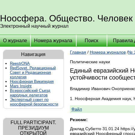
Ноосфера. Общество. Человек
Электронный научный журнал
О журнале
Номера журнала
Поиск
Правила 
Главная
/
Номера журналов
/
№ 1
Навигация
Политические науки
ReestrONA
RedSovet. Редакционный
Единый евразийский Н
Совет и Редакционная
устойчивости сообщес
коллегия
Ноосферная Википедия
Mars Insight
Владимир Иванович Оноприенк
Всероссийский Съезд
народных делегатов
1. Ноосферная Академия наук,
Экспертный совет по
ноосферной безопасности
Файл
Резюме:
FULL PARTICIPANT.
ПРЕЗИДИУМ
Доклад Субетто 31.01.24 https
ОТКРЫТОЙ
евразийский Ноосферный глосса