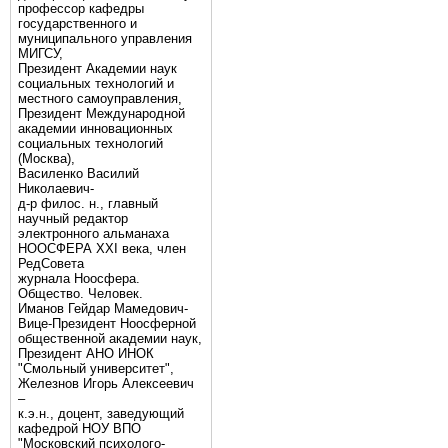
профессор кафедры
государственного и
муниципального управления
МИГСУ,
Президент Академии наук
социальных технологий и
местного самоуправления,
Президент Международной
академии инновационных
социальных технологий
(Москва),
Василенко Василий
Николаевич-
д-р филос. н., главный
научный редактор
электронного альманаха
НООСФЕРА XXI века, член
РедСовета
журнала Ноосфера.
Общество. Человек.
Иманов Гейдар Мамедович-
Вице-Президент Ноосферной
общественной академии наук,
Президент АНО ИНОК
"Смольный университет",
Железнов Игорь Алексеевич
–
к.э.н., доцент, заведующий
кафедрой НОУ ВПО
"Московский психолого-