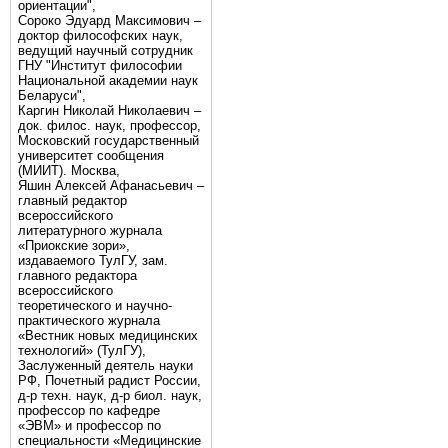
ориентации",
Сороко Эдуард Максимович –
доктор философских наук,
ведущий научный сотрудник
ГНУ "Институт философии
Национальной академии наук
Беларуси",
Каргин Николай Николаевич –
док. филос. наук, профессор,
Московский государственный
университет сообщения
(МИИТ). Москва,
Яшин Алексей Афанасьевич –
главный редактор
всероссийского
литературного журнала
«Приокские зори»,
издаваемого ТулГУ, зам.
главного редактора
всероссийского
теоретического и научно-
практического журнала
«Вестник новых медицинских
технологий» (ТулГУ),
Заслуженный деятель науки
РФ, Почетный радист России,
д-р техн. наук, д-р биол. наук,
профессор по кафедре
«ЭВМ» и профессор по
специальности «Медицинские