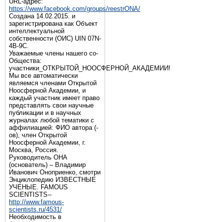
URL-адрес:
https://www.facebook.com/groups/reestrONA/
Создана 14.02.2015. и
зарегистрирована как Объект
интеллектуальной
собственности (ОИС) UIN 07N-
4B-9C.
Уважаемые члены нашего со-
Общества:
участники_ОТКРЫТОЙ_НООСФЕРНОЙ_АКАДЕМИИ!
Мы все автоматически
являемся членами Открытой
Ноосферной Академии, и
каждый участник имеет право
представлять свои научные
публикации и в научных
журналах любой тематики с
аффилиацией: ФИО автора (-
ов), член Открытой
Ноосферной Академии, г.
Москва, Россия.
Руководитель ОНА
(основатель) – Владимир
Иванович Оноприенко, смотри
Энциклопедию ИЗВЕСТНЫЕ
УЧЕНЫЕ. FAMOUS
SCIENTISTS--
http://www.famous-
scientists.ru/4531/
Необходимость в