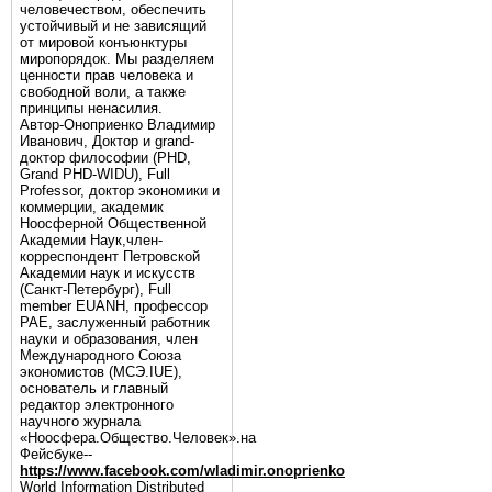
человечеством, обеспечить
устойчивый и не зависящий
от мировой конъюнктуры
миропорядок. Мы разделяем
ценности прав человека и
свободной воли, а также
принципы ненасилия.
Автор-Оноприенко Владимир
Иванович, Доктор и grand-
доктор философии (PHD,
Grand PHD-WIDU), Full
Professor, доктор экономики и
коммерции, академик
Ноосферной Общественной
Академии Наук,член-
корреспондент Петровской
Академии наук и искусств
(Санкт-Петербург), Full
member EUANH, профессор
РАЕ, заслуженный работник
науки и образования, член
Международного Союза
экономистов (МСЭ.IUE),
основатель и главный
редактор электронного
научного журнала
«Ноосфера.Общество.Человек».на
Фейсбуке--
https://www.facebook.com/wladimir.onoprienko
World Information Distributed