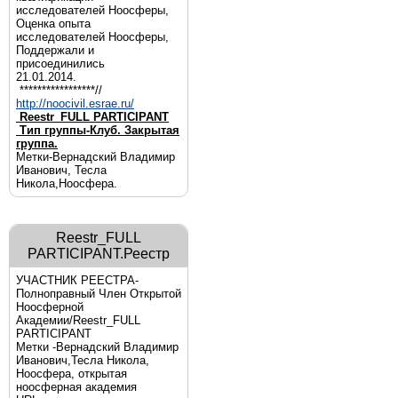
исследователей Ноосферы,
Оценка опыта
исследователей Ноосферы,
Поддержали и
присоединились
21.01.2014.
*****************//
http://noocivil.esrae.ru/
Reestr_FULL PARTICIPANT
Тип группы-Клуб. Закрытая
группа.
Метки-Вернадский Владимир
Иванович, Тесла
Никола,Ноосфера.
Reestr_FULL
PARTICIPANT.Реестр
УЧАСТНИК РЕЕСТРА-
Полноправный Член Открытой
Ноосферной
Академии/Reestr_FULL
PARTICIPANT
Метки -Вернадский Владимир
Иванович,Тесла Никола,
Ноосфера, открытая
ноосферная академия