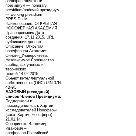
participant/почётный
президиум — honorary
presidium/рабочий президиум
— working presidium
PRESIDIUM
Наименование: ОТКРЫТАЯ
НООСФЕРНАЯ АКАДЕМИЯ
Правопреемник-Дата
создания: 17.11.2015. URL
публикации данных:
Описание: Открытая
ноосферная Академия.
Онлайн_Университеты.
Независимое Сообщество
свободных ученых и
творческих
людей.14.02.2015.
Объект интеллектуальной
собственности (ОИС) UIN 07N-
4B-9C.
БАЗОВЫЙ (исходный)
список Членов Президиума:
Поддержали и
присоединились к Хартии
исследователей Ноосферы
(сокр. Хартия Ноосферы)
21.01.14.
Оноприенко Владимир
Иванович –
профессор Российской