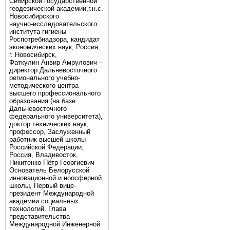
Сибирской государственной
геодезической академии,г.н.с.
Новосибирского
научно-исследовательского
института гигиены
Роспотребнадзора, кандидат
экономических наук, Россия,
г. Новосибирск,
Фаткулин Анвир Амрулович –
директор Дальневосточного
регионального учебно-
методического центра
высшего профессионального
образования (на базе
Дальневосточного
федерального университета),
доктор технических наук,
профессор, Заслуженный
работник высшей школы
Российской Федерации,
Россия, Владивосток,
Никитенко Пётр Георгиевич –
Основатель Белорусской
инновационной и ноосферной
школы, Первый вице-
президент Международной
академии социальных
технологий. Глава
представительства
Международной Инженерной