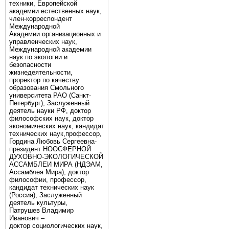
техники, Европейской
академии естественных наук,
член-корреспондент
Международной
Академии организационных и
управленческих наук,
Международной академии
наук по экологии и
безопасности
жизнедеятельности,
проректор по качеству
образования Смольного
университета РАО (Санкт-
Петербург), Заслуженный
деятель науки РФ, доктор
философских наук, доктор
экономических наук, кандидат
технических наук,профессор,
Гордина Любовь Сергеевна-
президент НООСФЕРНОЙ
ДУХОВНО-ЭКОЛОГИЧЕСКОЙ
АССАМБЛЕИ МИРА (НДЭАМ,
Ассамблея Мира), доктор
философии, профессор,
кандидат технических наук
(Россия), Заслуженный
деятель культуры,
Патрушев Владимир
Иванович –
доктор социологических наук,