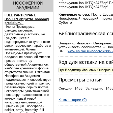
https://youtu.be/1KTQpJ4E3qY П
НООСФЕРНОЙ
https://youtu.be/1KTQpJ4E3qY
АКАДЕМИИ
Ключевые слова:
Песнь Еврази
FULL PARTICIPANT.
Ноосферный глоссарий - нормат
Вэб_ПРЕЗИДИУМ. honorary
Субетто
presidium/.
Члены Президиума-
самодостаточные,
Библиографическая сс
деятельные участники, не
нуждающиеся в
подтверждении актуальности
Владимир Иванович Оноприенк
своих творческих наработок и
устойчивости сообщества. // Но
компетенций. Члены
URL:
www.es.rae.ru/noocivil/288-
Президиума практикуют
следование основной миссии-
просветительству-
Код для вставки на сай
общественной Академии как
наиболее креативной форме
открытости знаний. Открытая
Ноосферная Академия
Просмотры статьи
поддерживает и способствует
продвижению идей и практик,
развивающих борьбу против
Сегодня: 1455 | За неделю: 1455
некросферы, уничтожающей
ноосферу человечества, его
коллективный живой
Комментарии (0)
интеллект человеческой
цивилизации...ноосфера -
soldier, army, fraternity, full