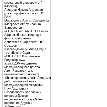
социальный университет"
(Москва),
Лебедев Никита Андреевич –
д.э.н., профессор, в.н.с. ИЭ
РАН,
Меджидова Алмаз Самедовна
(Medjidova Almaz-khanum
Samedovna)-
«CITIZEN of EARTH XX1 член
Афинской академии наук
философии имени
Аристотеля; «Делегат 2 и 3
Съездов
Азербайджанцы Мира,Судья
третейского Суда
«DIOTRITRON»,Главный
Редактор www
azeri.UZ,Руководитель
Международного центра
Аzeri;Руководитель
инновационного проекта
«Экоантропокосмизм»,Академик,
действительный член
Международной Академии
Наук Экологии и
Безопасности человека и
природы,Доктор
педагогических наук,Член
правления Дружбы
Узбекистан-