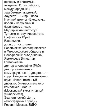
приборы и системы»,
академик 11 российских,
международных и
зарубежных академий,
лауреат …. и пр. Глава
Научной школы «Биофизика
полей и излучений и
биоинформатика».
Медицинский институт
Тульского госуниверситета,
Сафрошкин Юрий
Васильевич-
д.т.н., ст.н.с., член
Российских Географического
и Философского обществ и
Ноосферных объединений,
Ярмольчук Вячеслав
Григорьевич-
доктор философии (PhD),
доктор экономики и
коммерции, к.э.н., доцент, чл.-
корр. Академии Гуманитарных
наук, Исполнительный
директор Университетского
комплекса "МосГУ"
(Московский гуманитарный
университет),
Экологический Центр
«Ноосферный Город» -
Россия, Москва, ВДНХ