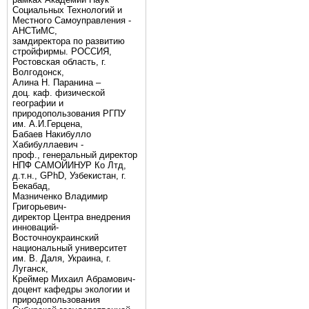
Социальных Технологий и
Местного Самоуправления -
АНСТиМС,
замдиректора по развитию
стройфирмы. РОССИЯ,
Ростовская область, г.
Волгодонск,
Алина Н. Паранина –
доц. каф. физической
географии и
природопользования РГПУ
им. А.И.Герцена,
Бабаев Накибулло
Хабибуллаевич -
проф., генеральный директор
НПФ САМОЙИНУР Ко Лтд,
д.т.н., GPhD, Узбекистан, г.
Бекабад,
Мазниченко Владимир
Григорьевич-
директор Центра внедрения
инноваций-
Восточноукраинский
национальный университет
им. В. Даля, Украина, г.
Луганск,
Креймер Михаил Абрамович-
доцент кафедры экологии и
природопользования