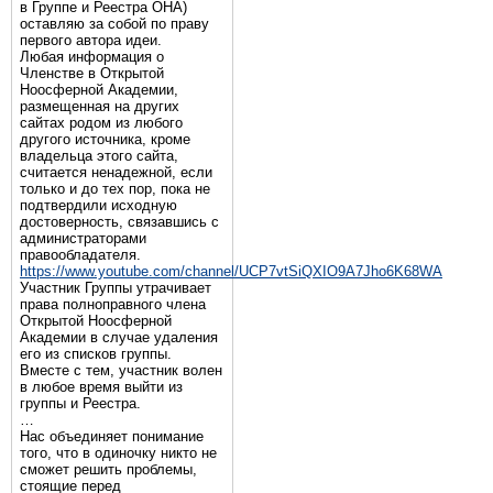
в Группе и Реестра ОНА)
оставляю за собой по праву
первого автора идеи.
Любая информация о
Членстве в Открытой
Ноосферной Академии,
размещенная на других
сайтах родом из любого
другого источника, кроме
владельца этого сайта,
считается ненадежной, если
только и до тех пор, пока не
подтвердили исходную
достоверность, связавшись с
администраторами
правообладателя.
https://www.youtube.com/channel/UCP7vtSiQXIO9A7Jho6K68WA
Участник Группы утрачивает
права полноправного члена
Открытой Ноосферной
Академии в случае удаления
его из списков группы.
Вместе с тем, участник волен
в любое время выйти из
группы и Реестра.
…
Нас объединяет понимание
того, что в одиночку никто не
сможет решить проблемы,
стоящие перед