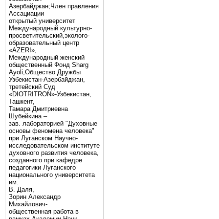
Азербайджан;Член правления
Ассациации
открытый университет
Международный культурно-
просветительский,эколого-
образовательный центр
«AZERI»,
Mеждународный женский
общественный Фонд Sharg
Аyoli,Общество Дружбы
Узбекистан-Азербайджан,
третейский Суд
«DIOTRITRON»-Узбекистан,
Ташкент,
Тамара Дмитриевна
Шубейкина –
зав. лабораторией "Духовные
основы феномена человека"
при Луганском Научно-
исследовательском институте
духовного развития человека,
созданного при кафедре
педагогики Луганского
национального университета
им.
В. Даля,
Зорин Александр
Михайлович-
общественная работа в
рамках Академии Наук