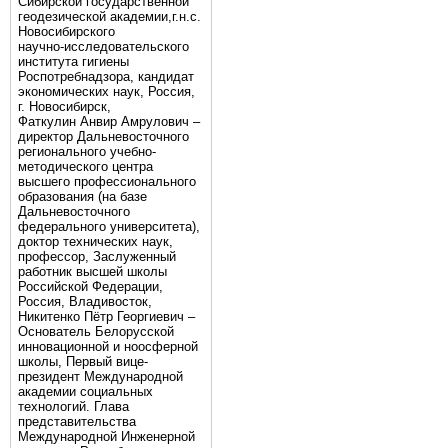
Сибирской государственной
геодезической академии,г.н.с.
Новосибирского
научно-исследовательского
института гигиены
Роспотребнадзора, кандидат
экономических наук, Россия,
г. Новосибирск,
Фаткулин Анвир Амрулович –
директор Дальневосточного
регионального учебно-
методического центра
высшего профессионального
образования (на базе
Дальневосточного
федерального университета),
доктор технических наук,
профессор, Заслуженный
работник высшей школы
Российской Федерации,
Россия, Владивосток,
Никитенко Пётр Георгиевич –
Основатель Белорусской
инновационной и ноосферной
школы, Первый вице-
президент Международной
академии социальных
технологий. Глава
представительства
Международной Инженерной