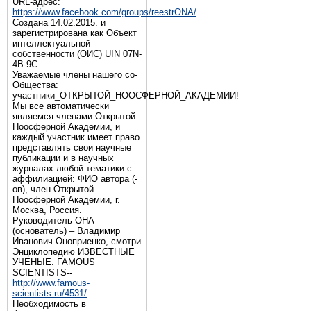
URL-адрес:
https://www.facebook.com/groups/reestrONA/
Создана 14.02.2015. и
зарегистрирована как Объект
интеллектуальной
собственности (ОИС) UIN 07N-
4B-9C.
Уважаемые члены нашего со-
Общества:
участники_ОТКРЫТОЙ_НООСФЕРНОЙ_АКАДЕМИИ!
Мы все автоматически
являемся членами Открытой
Ноосферной Академии, и
каждый участник имеет право
представлять свои научные
публикации и в научных
журналах любой тематики с
аффилиацией: ФИО автора (-
ов), член Открытой
Ноосферной Академии, г.
Москва, Россия.
Руководитель ОНА
(основатель) – Владимир
Иванович Оноприенко, смотри
Энциклопедию ИЗВЕСТНЫЕ
УЧЕНЫЕ. FAMOUS
SCIENTISTS--
http://www.famous-
scientists.ru/4531/
Необходимость в