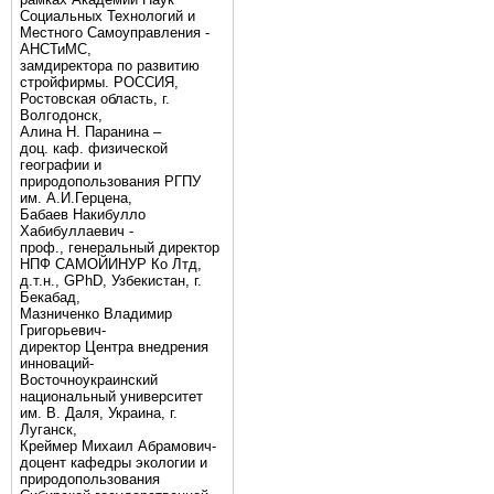
Социальных Технологий и
Местного Самоуправления -
АНСТиМС,
замдиректора по развитию
стройфирмы. РОССИЯ,
Ростовская область, г.
Волгодонск,
Алина Н. Паранина –
доц. каф. физической
географии и
природопользования РГПУ
им. А.И.Герцена,
Бабаев Накибулло
Хабибуллаевич -
проф., генеральный директор
НПФ САМОЙИНУР Ко Лтд,
д.т.н., GPhD, Узбекистан, г.
Бекабад,
Мазниченко Владимир
Григорьевич-
директор Центра внедрения
инноваций-
Восточноукраинский
национальный университет
им. В. Даля, Украина, г.
Луганск,
Креймер Михаил Абрамович-
доцент кафедры экологии и
природопользования