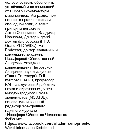
человечеством, обеспечить
устойчивый и не зависящий
от мировой конъюнктуры
миропорядок. Мы разделяем
ценности прав человека и
свободной воли, а также
принципы ненасилия.
Автор-Оноприенко Владимир
Иванович, Доктор и grand-
доктор философии (PHD,
Grand PHD-WIDU), Full
Professor, доктор экономики и
коммерции, академик
Ноосферной Общественной
Академии Наук,член-
корреспондент Петровской
Академии наук и искусств
(Санкт-Петербург), Full
member EUANH, профессор
РАЕ, заслуженный работник
науки и образования, член
Международного Союза
экономистов (МСЭ.IUE),
основатель и главный
редактор электронного
научного журнала
«Ноосфера.Общество.Человек».на
Фейсбуке--
https://www.facebook.com/wladimir.onoprienko
World Information Distributed