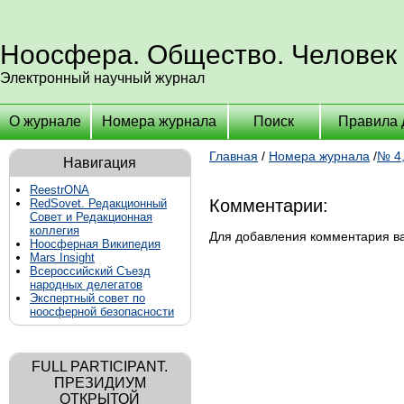
Ноосфера. Общество. Человек
Электронный научный журнал
О журнале
Номера журнала
Поиск
Правила 
Главная
/
Номера журнала
/
№ 4,
Навигация
ReestrONA
Комментарии:
RedSovet. Редакционный
Совет и Редакционная
коллегия
Для добавления комментария 
Ноосферная Википедия
Mars Insight
Всероссийский Съезд
народных делегатов
Экспертный совет по
ноосферной безопасности
FULL PARTICIPANT.
ПРЕЗИДИУМ
ОТКРЫТОЙ