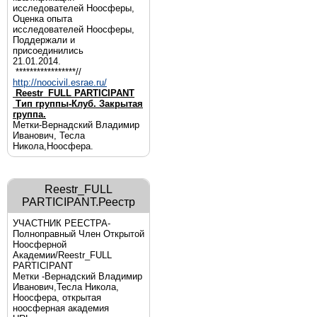
исследователей Ноосферы,
Оценка опыта
исследователей Ноосферы,
Поддержали и
присоединились
21.01.2014.
*****************//
http://noocivil.esrae.ru/
Reestr_FULL PARTICIPANT
Тип группы-Клуб. Закрытая
группа.
Метки-Вернадский Владимир
Иванович, Тесла
Никола,Ноосфера.
Reestr_FULL
PARTICIPANT.Реестр
УЧАСТНИК РЕЕСТРА-
Полноправный Член Открытой
Ноосферной
Академии/Reestr_FULL
PARTICIPANT
Метки -Вернадский Владимир
Иванович,Тесла Никола,
Ноосфера, открытая
ноосферная академия