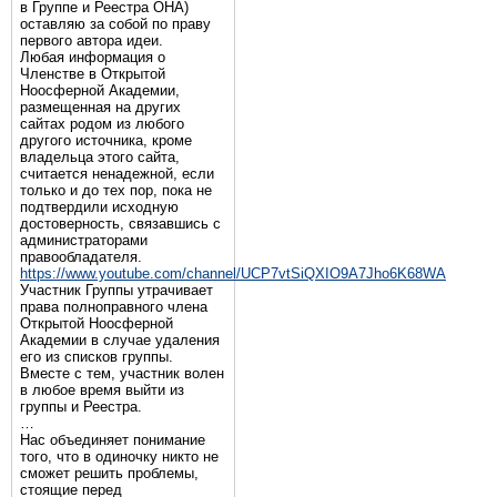
в Группе и Реестра ОНА)
оставляю за собой по праву
первого автора идеи.
Любая информация о
Членстве в Открытой
Ноосферной Академии,
размещенная на других
сайтах родом из любого
другого источника, кроме
владельца этого сайта,
считается ненадежной, если
только и до тех пор, пока не
подтвердили исходную
достоверность, связавшись с
администраторами
правообладателя.
https://www.youtube.com/channel/UCP7vtSiQXIO9A7Jho6K68WA
Участник Группы утрачивает
права полноправного члена
Открытой Ноосферной
Академии в случае удаления
его из списков группы.
Вместе с тем, участник волен
в любое время выйти из
группы и Реестра.
…
Нас объединяет понимание
того, что в одиночку никто не
сможет решить проблемы,
стоящие перед