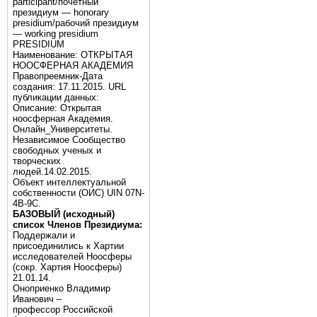
participant/почётный
президиум — honorary
presidium/рабочий президиум
— working presidium
PRESIDIUM
Наименование: ОТКРЫТАЯ
НООСФЕРНАЯ АКАДЕМИЯ
Правопреемник-Дата
создания: 17.11.2015. URL
публикации данных:
Описание: Открытая
ноосферная Академия.
Онлайн_Университеты.
Независимое Сообщество
свободных ученых и
творческих
людей.14.02.2015.
Объект интеллектуальной
собственности (ОИС) UIN 07N-
4B-9C.
БАЗОВЫЙ (исходный)
список Членов Президиума:
Поддержали и
присоединились к Хартии
исследователей Ноосферы
(сокр. Хартия Ноосферы)
21.01.14.
Оноприенко Владимир
Иванович –
профессор Российской