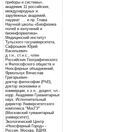
приборы и системы»,
академик 11 российских,
международных и
зарубежных академий,
лауреат …. и пр. Глава
Научной школы «Биофизика
полей и излучений и
биоинформатика».
Медицинский институт
Тульского госуниверситета,
Сафрошкин Юрий
Васильевич-
д.т.н., ст.н.с., член
Российских Географического
и Философского обществ и
Ноосферных объединений,
Ярмольчук Вячеслав
Григорьевич-
доктор философии (PhD),
доктор экономики и
коммерции, к.э.н., доцент, чл.-
корр. Академии Гуманитарных
наук, Исполнительный
директор Университетского
комплекса "МосГУ"
(Московский гуманитарный
университет),
Экологический Центр
«Ноосферный Город» -
Россия, Москва, ВДНХ