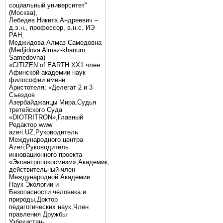
социальный университет"
(Москва),
Лебедев Никита Андреевич –
д.э.н., профессор, в.н.с. ИЭ
РАН,
Меджидова Алмаз Самедовна
(Medjidova Almaz-khanum
Samedovna)-
«CITIZEN of EARTH XX1 член
Афинской академии наук
философии имени
Аристотеля; «Делегат 2 и 3
Съездов
Азербайджанцы Мира,Судья
третейского Суда
«DIOTRITRON»,Главный
Редактор www
azeri.UZ,Руководитель
Международного центра
Аzeri;Руководитель
инновационного проекта
«Экоантропокосмизм»,Академик,
действительный член
Международной Академии
Наук Экологии и
Безопасности человека и
природы,Доктор
педагогических наук,Член
правления Дружбы
Узбекистан-