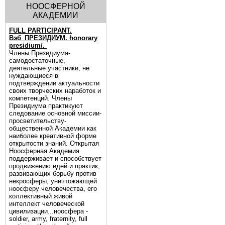
НООСФЕРНОЙ
АКАДЕМИИ
FULL PARTICIPANT.
Вэб_ПРЕЗИДИУМ. honorary
presidium/.
Члены Президиума-
самодостаточные,
деятельные участники, не
нуждающиеся в
подтверждении актуальности
своих творческих наработок и
компетенций. Члены
Президиума практикуют
следование основной миссии-
просветительству-
общественной Академии как
наиболее креативной форме
открытости знаний. Открытая
Ноосферная Академия
поддерживает и способствует
продвижению идей и практик,
развивающих борьбу против
некросферы, уничтожающей
ноосферу человечества, его
коллективный живой
интеллект человеческой
цивилизации...ноосфера -
soldier, army, fraternity, full