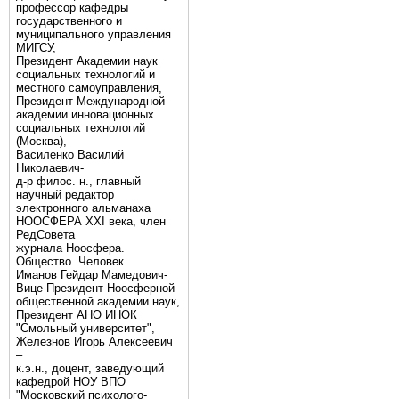
профессор кафедры
государственного и
муниципального управления
МИГСУ,
Президент Академии наук
социальных технологий и
местного самоуправления,
Президент Международной
академии инновационных
социальных технологий
(Москва),
Василенко Василий
Николаевич-
д-р филос. н., главный
научный редактор
электронного альманаха
НООСФЕРА XXI века, член
РедСовета
журнала Ноосфера.
Общество. Человек.
Иманов Гейдар Мамедович-
Вице-Президент Ноосферной
общественной академии наук,
Президент АНО ИНОК
"Смольный университет",
Железнов Игорь Алексеевич
–
к.э.н., доцент, заведующий
кафедрой НОУ ВПО
"Московский психолого-