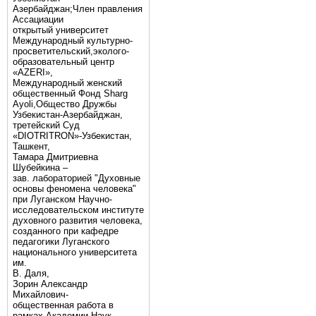
Азербайджан;Член правления
Ассациации
открытый университет
Международный культурно-
просветительский,эколого-
образовательный центр
«AZERI»,
Mеждународный женский
общественный Фонд Sharg
Аyoli,Общество Дружбы
Узбекистан-Азербайджан,
третейский Суд
«DIOTRITRON»-Узбекистан,
Ташкент,
Тамара Дмитриевна
Шубейкина –
зав. лабораторией "Духовные
основы феномена человека"
при Луганском Научно-
исследовательском институте
духовного развития человека,
созданного при кафедре
педагогики Луганского
национального университета
им.
В. Даля,
Зорин Александр
Михайлович-
общественная работа в
рамках Академии Наук