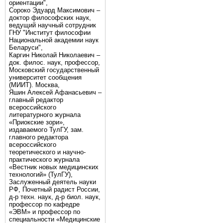
ориентации",
Сороко Эдуард Максимович –
доктор философских наук,
ведущий научный сотрудник
ГНУ "Институт философии
Национальной академии наук
Беларуси",
Каргин Николай Николаевич –
док. филос. наук, профессор,
Московский государственный
университет сообщения
(МИИТ). Москва,
Яшин Алексей Афанасьевич –
главный редактор
всероссийского
литературного журнала
«Приокские зори»,
издаваемого ТулГУ, зам.
главного редактора
всероссийского
теоретического и научно-
практического журнала
«Вестник новых медицинских
технологий» (ТулГУ),
Заслуженный деятель науки
РФ, Почетный радист России,
д-р техн. наук, д-р биол. наук,
профессор по кафедре
«ЭВМ» и профессор по
специальности «Медицинские