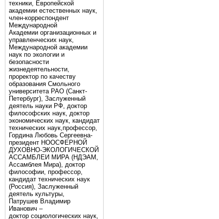
техники, Европейской
академии естественных наук,
член-корреспондент
Международной
Академии организационных и
управленческих наук,
Международной академии
наук по экологии и
безопасности
жизнедеятельности,
проректор по качеству
образования Смольного
университета РАО (Санкт-
Петербург), Заслуженный
деятель науки РФ, доктор
философских наук, доктор
экономических наук, кандидат
технических наук,профессор,
Гордина Любовь Сергеевна-
президент НООСФЕРНОЙ
ДУХОВНО-ЭКОЛОГИЧЕСКОЙ
АССАМБЛЕИ МИРА (НДЭАМ,
Ассамблея Мира), доктор
философии, профессор,
кандидат технических наук
(Россия), Заслуженный
деятель культуры,
Патрушев Владимир
Иванович –
доктор социологических наук,