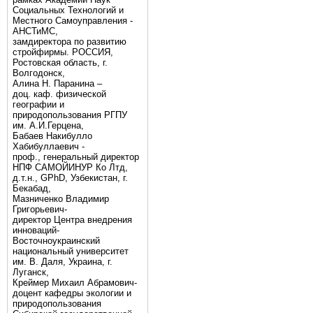
Социальных Технологий и
Местного Самоуправления -
АНСТиМС,
замдиректора по развитию
стройфирмы. РОССИЯ,
Ростовская область, г.
Волгодонск,
Алина Н. Паранина –
доц. каф. физической
географии и
природопользования РГПУ
им. А.И.Герцена,
Бабаев Накибулло
Хабибуллаевич -
проф., генеральный директор
НПФ САМОЙИНУР Ко Лтд,
д.т.н., GPhD, Узбекистан, г.
Бекабад,
Мазниченко Владимир
Григорьевич-
директор Центра внедрения
инноваций-
Восточноукраинский
национальный университет
им. В. Даля, Украина, г.
Луганск,
Креймер Михаил Абрамович-
доцент кафедры экологии и
природопользования