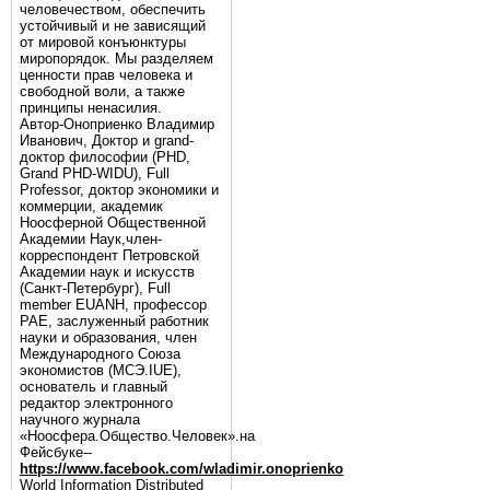
человечеством, обеспечить
устойчивый и не зависящий
от мировой конъюнктуры
миропорядок. Мы разделяем
ценности прав человека и
свободной воли, а также
принципы ненасилия.
Автор-Оноприенко Владимир
Иванович, Доктор и grand-
доктор философии (PHD,
Grand PHD-WIDU), Full
Professor, доктор экономики и
коммерции, академик
Ноосферной Общественной
Академии Наук,член-
корреспондент Петровской
Академии наук и искусств
(Санкт-Петербург), Full
member EUANH, профессор
РАЕ, заслуженный работник
науки и образования, член
Международного Союза
экономистов (МСЭ.IUE),
основатель и главный
редактор электронного
научного журнала
«Ноосфера.Общество.Человек».на
Фейсбуке--
https://www.facebook.com/wladimir.onoprienko
World Information Distributed