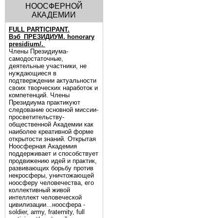
НООСФЕРНОЙ
АКАДЕМИИ
FULL PARTICIPANT.
Вэб_ПРЕЗИДИУМ. honorary
presidium/.
Члены Президиума-
самодостаточные,
деятельные участники, не
нуждающиеся в
подтверждении актуальности
своих творческих наработок и
компетенций. Члены
Президиума практикуют
следование основной миссии-
просветительству-
общественной Академии как
наиболее креативной форме
открытости знаний. Открытая
Ноосферная Академия
поддерживает и способствует
продвижению идей и практик,
развивающих борьбу против
некросферы, уничтожающей
ноосферу человечества, его
коллективный живой
интеллект человеческой
цивилизации...ноосфера -
soldier, army, fraternity, full