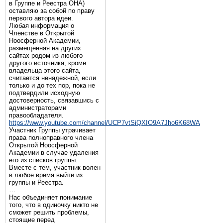
в Группе и Реестра ОНА)
оставляю за собой по праву
первого автора идеи.
Любая информация о
Членстве в Открытой
Ноосферной Академии,
размещенная на других
сайтах родом из любого
другого источника, кроме
владельца этого сайта,
считается ненадежной, если
только и до тех пор, пока не
подтвердили исходную
достоверность, связавшись с
администраторами
правообладателя.
https://www.youtube.com/channel/UCP7vtSiQXIO9A7Jho6K68WA
Участник Группы утрачивает
права полноправного члена
Открытой Ноосферной
Академии в случае удаления
его из списков группы.
Вместе с тем, участник волен
в любое время выйти из
группы и Реестра.
…
Нас объединяет понимание
того, что в одиночку никто не
сможет решить проблемы,
стоящие перед