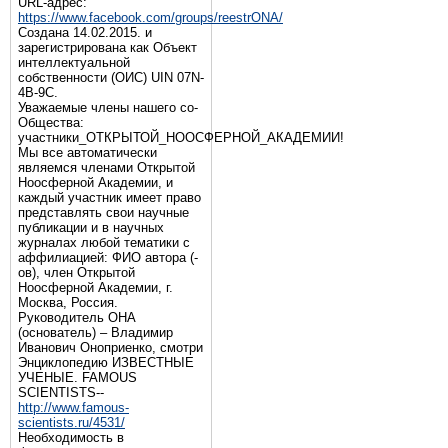
URL-адрес:
https://www.facebook.com/groups/reestrONA/
Создана 14.02.2015. и
зарегистрирована как Объект
интеллектуальной
собственности (ОИС) UIN 07N-
4B-9C.
Уважаемые члены нашего со-
Общества:
участники_ОТКРЫТОЙ_НООСФЕРНОЙ_АКАДЕМИИ!
Мы все автоматически
являемся членами Открытой
Ноосферной Академии, и
каждый участник имеет право
представлять свои научные
публикации и в научных
журналах любой тематики с
аффилиацией: ФИО автора (-
ов), член Открытой
Ноосферной Академии, г.
Москва, Россия.
Руководитель ОНА
(основатель) – Владимир
Иванович Оноприенко, смотри
Энциклопедию ИЗВЕСТНЫЕ
УЧЕНЫЕ. FAMOUS
SCIENTISTS--
http://www.famous-
scientists.ru/4531/
Необходимость в