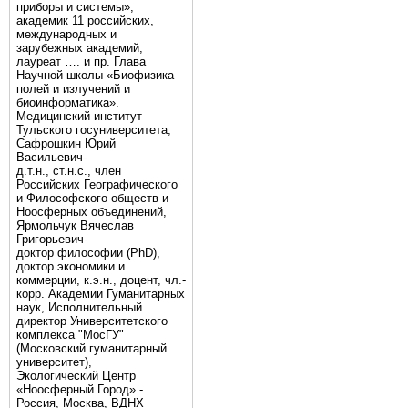
приборы и системы»,
академик 11 российских,
международных и
зарубежных академий,
лауреат …. и пр. Глава
Научной школы «Биофизика
полей и излучений и
биоинформатика».
Медицинский институт
Тульского госуниверситета,
Сафрошкин Юрий
Васильевич-
д.т.н., ст.н.с., член
Российских Географического
и Философского обществ и
Ноосферных объединений,
Ярмольчук Вячеслав
Григорьевич-
доктор философии (PhD),
доктор экономики и
коммерции, к.э.н., доцент, чл.-
корр. Академии Гуманитарных
наук, Исполнительный
директор Университетского
комплекса "МосГУ"
(Московский гуманитарный
университет),
Экологический Центр
«Ноосферный Город» -
Россия, Москва, ВДНХ