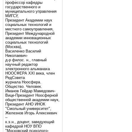
профессор кафедры
государственного и
муниципального управления
МИГСУ,
Президент Академии наук
социальных технологий и
местного самоуправления,
Президент Международной
академии инновационных
социальных технологий
(Москва),
Василенко Василий
Николаевич-
д-р филос. н., главный
научный редактор
электронного альманаха
НООСФЕРА XXI века, член
РедСовета
журнала Ноосфера.
Общество. Человек.
Иманов Гейдар Мамедович-
Вице-Президент Ноосферной
общественной академии наук,
Президент АНО ИНОК
"Смольный университет",
Железнов Игорь Алексеевич
–
к.э.н., доцент, заведующий
кафедрой НОУ ВПО
"Московский психолого-