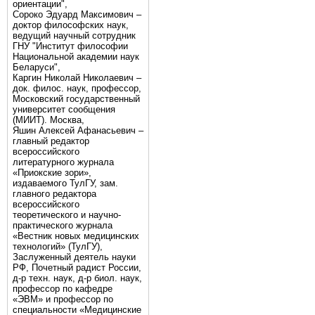
ориентации",
Сороко Эдуард Максимович –
доктор философских наук,
ведущий научный сотрудник
ГНУ "Институт философии
Национальной академии наук
Беларуси",
Каргин Николай Николаевич –
док. филос. наук, профессор,
Московский государственный
университет сообщения
(МИИТ). Москва,
Яшин Алексей Афанасьевич –
главный редактор
всероссийского
литературного журнала
«Приокские зори»,
издаваемого ТулГУ, зам.
главного редактора
всероссийского
теоретического и научно-
практического журнала
«Вестник новых медицинских
технологий» (ТулГУ),
Заслуженный деятель науки
РФ, Почетный радист России,
д-р техн. наук, д-р биол. наук,
профессор по кафедре
«ЭВМ» и профессор по
специальности «Медицинские