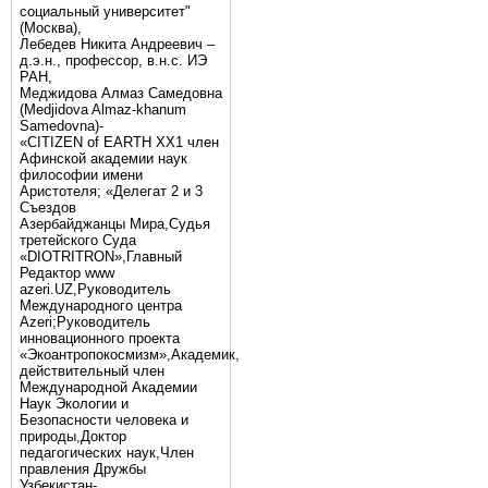
социальный университет"
(Москва),
Лебедев Никита Андреевич –
д.э.н., профессор, в.н.с. ИЭ
РАН,
Меджидова Алмаз Самедовна
(Medjidova Almaz-khanum
Samedovna)-
«CITIZEN of EARTH XX1 член
Афинской академии наук
философии имени
Аристотеля; «Делегат 2 и 3
Съездов
Азербайджанцы Мира,Судья
третейского Суда
«DIOTRITRON»,Главный
Редактор www
azeri.UZ,Руководитель
Международного центра
Аzeri;Руководитель
инновационного проекта
«Экоантропокосмизм»,Академик,
действительный член
Международной Академии
Наук Экологии и
Безопасности человека и
природы,Доктор
педагогических наук,Член
правления Дружбы
Узбекистан-