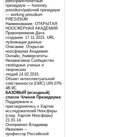
participant/почётный
президиум — honorary
presidium/рабочий президиум
— working presidium
PRESIDIUM
Наименование: ОТКРЫТАЯ
НООСФЕРНАЯ АКАДЕМИЯ
Правопреемник-Дата
создания: 17.11.2015. URL
публикации данных:
Описание: Открытая
ноосферная Академия.
Онлайн_Университеты.
Независимое Сообщество
свободных ученых и
творческих
людей.14.02.2015.
Объект интеллектуальной
собственности (ОИС) UIN 07N-
4B-9C.
БАЗОВЫЙ (исходный)
список Членов Президиума:
Поддержали и
присоединились к Хартии
исследователей Ноосферы
(сокр. Хартия Ноосферы)
21.01.14.
Оноприенко Владимир
Иванович –
профессор Российской