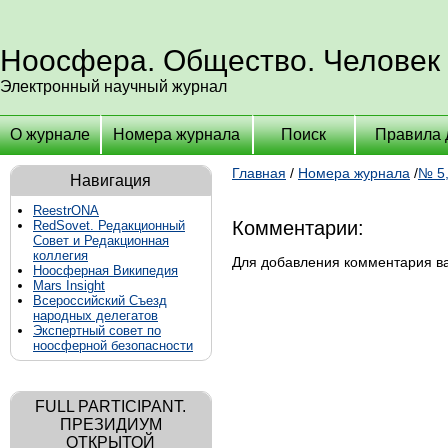
Ноосфера. Общество. Человек
Электронный научный журнал
О журнале
Номера журнала
Поиск
Правила 
Главная
/
Номера журнала
/
№ 5,
Навигация
ReestrONA
Комментарии:
RedSovet. Редакционный
Совет и Редакционная
коллегия
Для добавления комментария 
Ноосферная Википедия
Mars Insight
Всероссийский Съезд
народных делегатов
Экспертный совет по
ноосферной безопасности
FULL PARTICIPANT.
ПРЕЗИДИУМ
ОТКРЫТОЙ