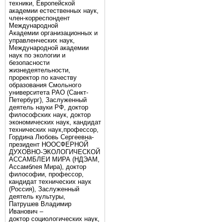
техники, Европейской
академии естественных наук,
член-корреспондент
Международной
Академии организационных и
управленческих наук,
Международной академии
наук по экологии и
безопасности
жизнедеятельности,
проректор по качеству
образования Смольного
университета РАО (Санкт-
Петербург), Заслуженный
деятель науки РФ, доктор
философских наук, доктор
экономических наук, кандидат
технических наук,профессор,
Гордина Любовь Сергеевна-
президент НООСФЕРНОЙ
ДУХОВНО-ЭКОЛОГИЧЕСКОЙ
АССАМБЛЕИ МИРА (НДЭАМ,
Ассамблея Мира), доктор
философии, профессор,
кандидат технических наук
(Россия), Заслуженный
деятель культуры,
Патрушев Владимир
Иванович –
доктор социологических наук,