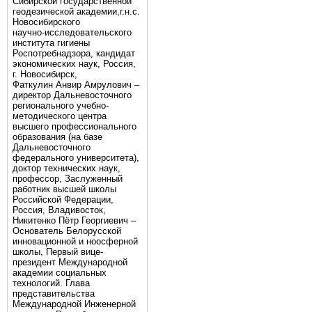
Сибирской государственной
геодезической академии,г.н.с.
Новосибирского
научно-исследовательского
института гигиены
Роспотребнадзора, кандидат
экономических наук, Россия,
г. Новосибирск,
Фаткулин Анвир Амрулович –
директор Дальневосточного
регионального учебно-
методического центра
высшего профессионального
образования (на базе
Дальневосточного
федерального университета),
доктор технических наук,
профессор, Заслуженный
работник высшей школы
Российской Федерации,
Россия, Владивосток,
Никитенко Пётр Георгиевич –
Основатель Белорусской
инновационной и ноосферной
школы, Первый вице-
президент Международной
академии социальных
технологий. Глава
представительства
Международной Инженерной