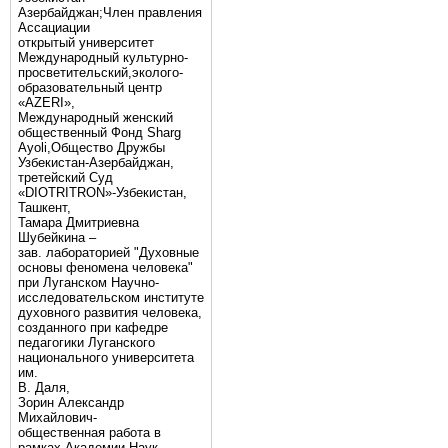
Азербайджан;Член правления
Ассациации
открытый университет
Международный культурно-
просветительский,эколого-
образовательный центр
«AZERI»,
Mеждународный женский
общественный Фонд Sharg
Аyoli,Общество Дружбы
Узбекистан-Азербайджан,
третейский Суд
«DIOTRITRON»-Узбекистан,
Ташкент,
Тамара Дмитриевна
Шубейкина –
зав. лабораторией "Духовные
основы феномена человека"
при Луганском Научно-
исследовательском институте
духовного развития человека,
созданного при кафедре
педагогики Луганского
национального университета
им.
В. Даля,
Зорин Александр
Михайлович-
общественная работа в
рамках Академии Наук