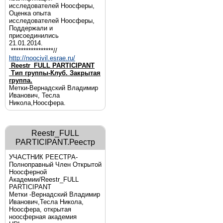
исследователей Ноосферы,
Оценка опыта
исследователей Ноосферы,
Поддержали и
присоединились
21.01.2014.
*****************//
http://noocivil.esrae.ru/
Reestr_FULL PARTICIPANT
Тип группы-Клуб. Закрытая
группа.
Метки-Вернадский Владимир
Иванович, Тесла
Никола,Ноосфера.
Reestr_FULL
PARTICIPANT.Реестр
УЧАСТНИК РЕЕСТРА-
Полноправный Член Открытой
Ноосферной
Академии/Reestr_FULL
PARTICIPANT
Метки -Вернадский Владимир
Иванович,Тесла Никола,
Ноосфера, открытая
ноосферная академия