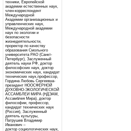
техники, Европейской
академии естественных наук,
член-корреспондент
Международной
Академии организационных и
управленческих наук,
Международной академии
наук по экологии и
безопасности
жизнедеятельности,
проректор по качеству
образования Смольного
университета РАО (Санкт-
Петербург), Заслуженный
деятель науки РФ, доктор
философских наук, доктор
экономических наук, кандидат
технических наук,профессор,
Гордина Любовь Сергеевна-
президент НООСФЕРНОЙ
ДУХОВНО-ЭКОЛОГИЧЕСКОЙ
АССАМБЛЕИ МИРА (НДЭАМ,
Ассамблея Мира), доктор
философии, профессор,
кандидат технических наук
(Россия), Заслуженный
деятель культуры,
Патрушев Владимир
Иванович –
доктор социологических наук,