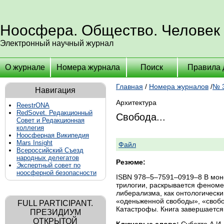
Ноосфера. Общество. Человек
Электронный научный журнал
О журнале
Номера журнала
Поиск
Правила 
Главная
/
Номера журналов
/
№ 3
Навигация
Архитектура
ReestrONA
RedSovet. Редакционный
Свобода...
Совет и Редакционная
коллегия
Ноосферная Википедия
Mars Insight
Файл
Всероссийский Съезд
народных делегатов
Резюме:
Экспертный совет по
ноосферной безопасности
ISBN 978–5–7591–0919–8 В мон
трилогии, раскрывается феноме
либерализма, как онтологическ
«оденьженной свободы», «свобо
FULL PARTICIPANT.
Катастрофы. Книга завершаетс
ПРЕЗИДИУМ
ОТКРЫТОЙ