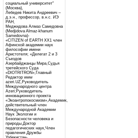
социальный университет"
(Москва),
Лебедев Никита Андреевич –
д.э.н., профессор, в.н.с. ИЭ
РАН,
Меджидова Алмаз Самедовна
(Medjidova Almaz-khanum
Samedovna)-
«CITIZEN of EARTH XX1 член
Афинской академии наук
философии имени
Аристотеля; «Делегат 2 и 3
Съездов
Азербайджанцы Мира,Судья
третейского Суда
«DIOTRITRON»,Главный
Редактор www
azeri.UZ,Руководитель
Международного центра
Аzeri;Руководитель
инновационного проекта
«Экоантропокосмизм»,Академик,
действительный член
Международной Академии
Наук Экологии и
Безопасности человека и
природы,Доктор
педагогических наук,Член
правления Дружбы
Узбекистан-