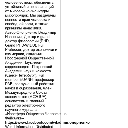
человечеством, обеспечить
устойчивый и не зависящий
от мировой конъюнктуры
миропорядок. Мы разделяем
ценности прав человека и
свободной воли, а также
принципы ненасилия.
Автор-Оноприенко Владимир
Иванович, Доктор и grand-
доктор философии (PHD,
Grand PHD-WIDU), Full
Professor, доктор экономики и
коммерции, академик
Ноосферной Общественной
Академии Наук,член-
корреспондент Петровской
Академии наук и искусств
(Санкт-Петербург), Full
member EUANH, профессор
РАЕ, заслуженный работник
науки и образования, член
Международного Союза
экономистов (МСЭ.IUE),
основатель и главный
редактор электронного
научного журнала
«Ноосфера.Общество.Человек».на
Фейсбуке--
https://www.facebook.com/wladimir.onoprienko
World Information Distributed