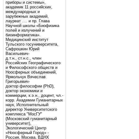
приборы и системы»,
академик 11 российских,
международных и
зарубежных академий,
лауреат …. и пр. Глава
Научной школы «Биофизика
полей и излучений и
биоинформатика».
Медицинский институт
Тульского госуниверситета,
Сафрошкин Юрий
Васильевич-
д.т.н., ст.н.с., член
Российских Географического
и Философского обществ и
Ноосферных объединений,
Ярмольчук Вячеслав
Григорьевич-
доктор философии (PhD),
доктор экономики и
коммерции, к.э.н., доцент, чл.-
корр. Академии Гуманитарных
наук, Исполнительный
директор Университетского
комплекса "МосГУ"
(Московский гуманитарный
университет),
Экологический Центр
«Ноосферный Город» -
Россия, Москва, ВДНХ