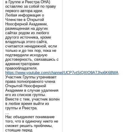
в Группе и Реестра ОНА)
оставляю за собой по праву
первого автора идеи.
Любая информация о
Членстве в Открытой
Ноосферной Академии,
размещенная на других
сайтах родом из любого
другого источника, кроме
владельца этого сайта,
считается ненадежной, если
только и до тех пор, пока не
подтвердили исходную
достоверность, связавшись с
администраторами
правообладателя.
https://www.youtube.com/channel/UCP7vtSiQXIO9A7Jho6K68WA
Участник Группы утрачивает
права полноправного члена
Открытой Ноосферной
Академии в случае удаления
его из списков группы.
Вместе с тем, участник волен
в любое время выйти из
группы и Реестра.
…
Нас объединяет понимание
того, что в одиночку никто не
сможет решить проблемы,
стоящие перед