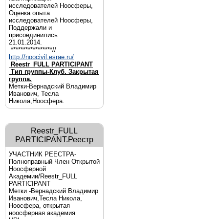
исследователей Ноосферы,
Оценка опыта
исследователей Ноосферы,
Поддержали и
присоединились
21.01.2014.
*****************//
http://noocivil.esrae.ru/
Reestr_FULL PARTICIPANT
Тип группы-Клуб. Закрытая
группа.
Метки-Вернадский Владимир
Иванович, Тесла
Никола,Ноосфера.
Reestr_FULL
PARTICIPANT.Реестр
УЧАСТНИК РЕЕСТРА-
Полноправный Член Открытой
Ноосферной
Академии/Reestr_FULL
PARTICIPANT
Метки -Вернадский Владимир
Иванович,Тесла Никола,
Ноосфера, открытая
ноосферная академия