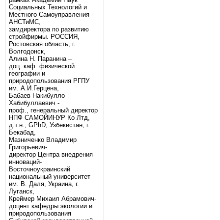
Социальных Технологий и
Местного Самоуправления -
АНСТиМС,
замдиректора по развитию
стройфирмы. РОССИЯ,
Ростовская область, г.
Волгодонск,
Алина Н. Паранина –
доц. каф. физической
географии и
природопользования РГПУ
им. А.И.Герцена,
Бабаев Накибулло
Хабибуллаевич -
проф., генеральный директор
НПФ САМОЙИНУР Ко Лтд,
д.т.н., GPhD, Узбекистан, г.
Бекабад,
Мазниченко Владимир
Григорьевич-
директор Центра внедрения
инноваций-
Восточноукраинский
национальный университет
им. В. Даля, Украина, г.
Луганск,
Креймер Михаил Абрамович-
доцент кафедры экологии и
природопользования