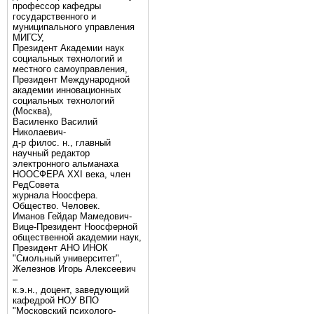
профессор кафедры
государственного и
муниципального управления
МИГСУ,
Президент Академии наук
социальных технологий и
местного самоуправления,
Президент Международной
академии инновационных
социальных технологий
(Москва),
Василенко Василий
Николаевич-
д-р филос. н., главный
научный редактор
электронного альманаха
НООСФЕРА XXI века, член
РедСовета
журнала Ноосфера.
Общество. Человек.
Иманов Гейдар Мамедович-
Вице-Президент Ноосферной
общественной академии наук,
Президент АНО ИНОК
"Смольный университет",
Железнов Игорь Алексеевич
–
к.э.н., доцент, заведующий
кафедрой НОУ ВПО
"Московский психолого-