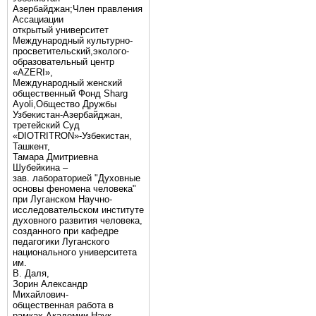
Азербайджан;Член правления
Ассациации
открытый университет
Международный культурно-
просветительский,эколого-
образовательный центр
«AZERI»,
Mеждународный женский
общественный Фонд Sharg
Аyoli,Общество Дружбы
Узбекистан-Азербайджан,
третейский Суд
«DIOTRITRON»-Узбекистан,
Ташкент,
Тамара Дмитриевна
Шубейкина –
зав. лабораторией "Духовные
основы феномена человека"
при Луганском Научно-
исследовательском институте
духовного развития человека,
созданного при кафедре
педагогики Луганского
национального университета
им.
В. Даля,
Зорин Александр
Михайлович-
общественная работа в
рамках Академии Наук