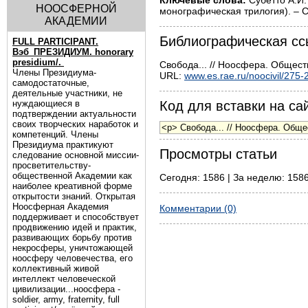
Ключевые слова:
Субетто А.И.
НООСФЕРНОЙ
монографическая трилогия). – С
АКАДЕМИИ
Библиографическая сс
FULL PARTICIPANT.
Вэб_ПРЕЗИДИУМ. honorary
presidium/.
Свобода... // Ноосфера. Обществ
Члены Президиума-
URL:
www.es.rae.ru/noocivil/275-
самодостаточные,
деятельные участники, не
нуждающиеся в
Код для вставки на сай
подтверждении актуальности
своих творческих наработок и
компетенций. Члены
Президиума практикуют
Просмотры статьи
следование основной миссии-
просветительству-
общественной Академии как
Сегодня: 1586 | За неделю: 1586
наиболее креативной форме
открытости знаний. Открытая
Ноосферная Академия
Комментарии (0)
поддерживает и способствует
продвижению идей и практик,
развивающих борьбу против
некросферы, уничтожающей
ноосферу человечества, его
коллективный живой
интеллект человеческой
цивилизации...ноосфера -
soldier, army, fraternity, full