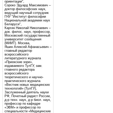
ориентации",
Сороко Эдуард Максимович –
доктор философских наук,
ведущий научный сотрудник
ГНУ "Институт философии
Национальной академии наук
Беларуси",
Каргин Николай Николаевич –
док. филос. наук, профессор,
Московский государственный
университет сообщения
(МИИТ). Москва,
Яшин Алексей Афанасьевич –
главный редактор
всероссийского
литературного журнала
«Приокские зори»,
издаваемого ТулГУ, зам.
главного редактора
всероссийского
теоретического и научно-
практического журнала
«Вестник новых медицинских
технологий» (ТулГУ),
Заслуженный деятель науки
РФ, Почетный радист России,
д-р техн. наук, д-р биол. наук,
профессор по кафедре
«ЭВМ» и профессор по
специальности «Медицинские