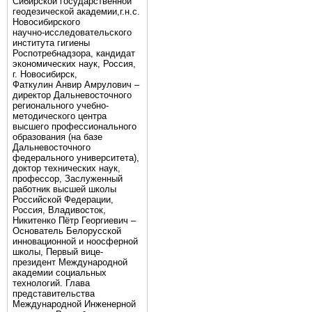
Сибирской государственной
геодезической академии,г.н.с.
Новосибирского
научно-исследовательского
института гигиены
Роспотребнадзора, кандидат
экономических наук, Россия,
г. Новосибирск,
Фаткулин Анвир Амрулович –
директор Дальневосточного
регионального учебно-
методического центра
высшего профессионального
образования (на базе
Дальневосточного
федерального университета),
доктор технических наук,
профессор, Заслуженный
работник высшей школы
Российской Федерации,
Россия, Владивосток,
Никитенко Пётр Георгиевич –
Основатель Белорусской
инновационной и ноосферной
школы, Первый вице-
президент Международной
академии социальных
технологий. Глава
представительства
Международной Инженерной