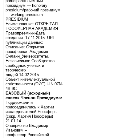
participant/почётный
президиум — honorary
presidium/рабочий президиум
— working presidium
PRESIDIUM
Наименование: ОТКРЫТАЯ
НООСФЕРНАЯ АКАДЕМИЯ
Правопреемник-Дата
создания: 17.11.2015. URL
публикации данных:
Описание: Открытая
ноосферная Академия.
Онлайн_Университеты.
Независимое Сообщество
свободных ученых и
творческих
людей.14.02.2015.
Объект интеллектуальной
собственности (ОИС) UIN 07N-
4B-9C.
БАЗОВЫЙ (исходный)
список Членов Президиума:
Поддержали и
присоединились к Хартии
исследователей Ноосферы
(сокр. Хартия Ноосферы)
21.01.14.
Оноприенко Владимир
Иванович –
профессор Российской