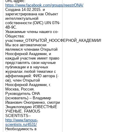
URL-адрес:
https://www.facebook.com/groups/reestrONA/
Создана 14.02.2015. и
зарегистрирована как Объект
интеллектуальной
собственности (ОИС) UIN 07N-
4B-9C.
Уважаемые члены нашего со-
Общества:
участники_ОТКРЫТОЙ_НООСФЕРНОЙ_АКАДЕМИИ!
Мы все автоматически
являемся членами Открытой
Ноосферной Академии, и
каждый участник имеет право
представлять свои научные
публикации и в научных
журналах любой тематики с
аффилиацией: ФИО автора (-
ов), член Открытой
Ноосферной Академии, г.
Москва, Россия.
Руководитель ОНА
(основатель) – Владимир
Иванович Оноприенко, смотри
Энциклопедию ИЗВЕСТНЫЕ
УЧЕНЫЕ. FAMOUS
SCIENTISTS--
http://www.famous-
scientists.ru/4531/
Необходимость в