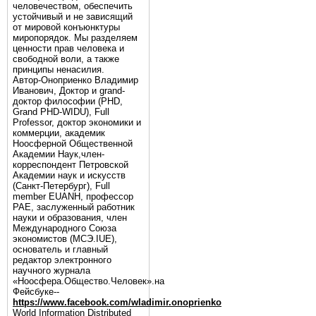
человечеством, обеспечить
устойчивый и не зависящий
от мировой конъюнктуры
миропорядок. Мы разделяем
ценности прав человека и
свободной воли, а также
принципы ненасилия.
Автор-Оноприенко Владимир
Иванович, Доктор и grand-
доктор философии (PHD,
Grand PHD-WIDU), Full
Professor, доктор экономики и
коммерции, академик
Ноосферной Общественной
Академии Наук,член-
корреспондент Петровской
Академии наук и искусств
(Санкт-Петербург), Full
member EUANH, профессор
РАЕ, заслуженный работник
науки и образования, член
Международного Союза
экономистов (МСЭ.IUE),
основатель и главный
редактор электронного
научного журнала
«Ноосфера.Общество.Человек».на
Фейсбуке--
https://www.facebook.com/wladimir.onoprienko
World Information Distributed