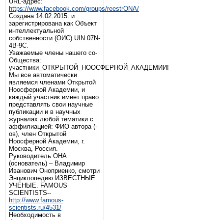
URL-адрес:
https://www.facebook.com/groups/reestrONA/
Создана 14.02.2015. и
зарегистрирована как Объект
интеллектуальной
собственности (ОИС) UIN 07N-
4B-9C.
Уважаемые члены нашего со-
Общества:
участники_ОТКРЫТОЙ_НООСФЕРНОЙ_АКАДЕМИИ!
Мы все автоматически
являемся членами Открытой
Ноосферной Академии, и
каждый участник имеет право
представлять свои научные
публикации и в научных
журналах любой тематики с
аффилиацией: ФИО автора (-
ов), член Открытой
Ноосферной Академии, г.
Москва, Россия.
Руководитель ОНА
(основатель) – Владимир
Иванович Оноприенко, смотри
Энциклопедию ИЗВЕСТНЫЕ
УЧЕНЫЕ. FAMOUS
SCIENTISTS--
http://www.famous-
scientists.ru/4531/
Необходимость в