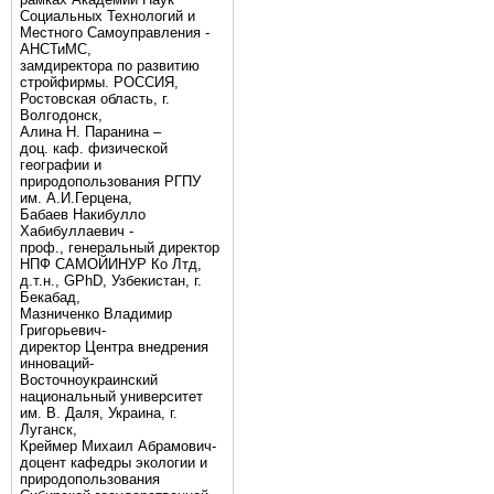
Социальных Технологий и
Местного Самоуправления -
АНСТиМС,
замдиректора по развитию
стройфирмы. РОССИЯ,
Ростовская область, г.
Волгодонск,
Алина Н. Паранина –
доц. каф. физической
географии и
природопользования РГПУ
им. А.И.Герцена,
Бабаев Накибулло
Хабибуллаевич -
проф., генеральный директор
НПФ САМОЙИНУР Ко Лтд,
д.т.н., GPhD, Узбекистан, г.
Бекабад,
Мазниченко Владимир
Григорьевич-
директор Центра внедрения
инноваций-
Восточноукраинский
национальный университет
им. В. Даля, Украина, г.
Луганск,
Креймер Михаил Абрамович-
доцент кафедры экологии и
природопользования