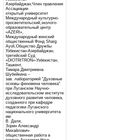
Азербайджан;Член правления
Ассациации
открытый университет
Международный культурно-
просветительский,эколого-
образовательный центр
«AZERI»,
Mеждународный женский
общественный Фонд Sharg
Аyoli,Общество Дружбы
Узбекистан-Азербайджан,
третейский Суд
«DIOTRITRON»-Узбекистан,
Ташкент,
Тамара Дмитриевна
Шубейкина –
зав. лабораторией "Духовные
основы феномена человека"
при Луганском Научно-
исследовательском институте
духовного развития человека,
созданного при кафедре
педагогики Луганского
национального университета
им.
В. Даля,
Зорин Александр
Михайлович-
общественная работа в
рамках Академии Наук