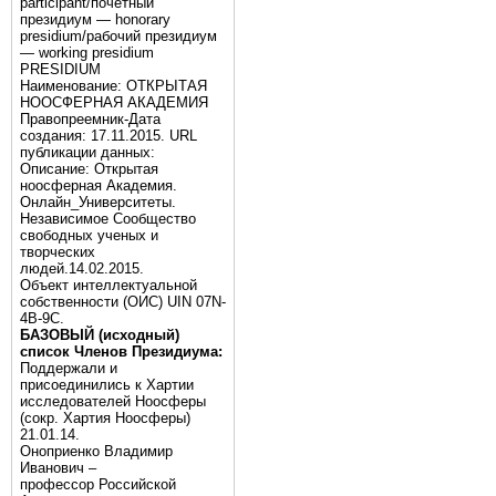
participant/почётный
президиум — honorary
presidium/рабочий президиум
— working presidium
PRESIDIUM
Наименование: ОТКРЫТАЯ
НООСФЕРНАЯ АКАДЕМИЯ
Правопреемник-Дата
создания: 17.11.2015. URL
публикации данных:
Описание: Открытая
ноосферная Академия.
Онлайн_Университеты.
Независимое Сообщество
свободных ученых и
творческих
людей.14.02.2015.
Объект интеллектуальной
собственности (ОИС) UIN 07N-
4B-9C.
БАЗОВЫЙ (исходный)
список Членов Президиума:
Поддержали и
присоединились к Хартии
исследователей Ноосферы
(сокр. Хартия Ноосферы)
21.01.14.
Оноприенко Владимир
Иванович –
профессор Российской