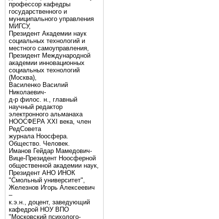
профессор кафедры
государственного и
муниципального управления
МИГСУ,
Президент Академии наук
социальных технологий и
местного самоуправления,
Президент Международной
академии инновационных
социальных технологий
(Москва),
Василенко Василий
Николаевич-
д-р филос. н., главный
научный редактор
электронного альманаха
НООСФЕРА XXI века, член
РедСовета
журнала Ноосфера.
Общество. Человек.
Иманов Гейдар Мамедович-
Вице-Президент Ноосферной
общественной академии наук,
Президент АНО ИНОК
"Смольный университет",
Железнов Игорь Алексеевич
–
к.э.н., доцент, заведующий
кафедрой НОУ ВПО
"Московский психолого-