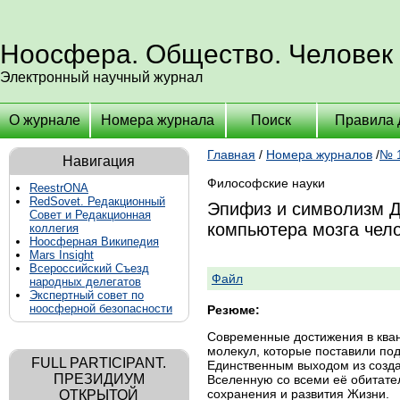
Ноосфера. Общество. Человек
Электронный научный журнал
О журнале
Номера журнала
Поиск
Правила 
Главная
/
Номера журналов
/
№ 1
Навигация
Философские науки
ReestrONA
RedSovet. Редакционный
Эпифиз и символизм Д
Совет и Редакционная
компьютера мозга чел
коллегия
Ноосферная Википедия
Mars Insight
Всероссийский Съезд
Файл
народных делегатов
Экспертный совет по
ноосферной безопасности
Резюме:
Современные достижения в кван
молекул, которые поставили п
FULL PARTICIPANT.
Единственным выходом из созда
ПРЕЗИДИУМ
Вселенную со всеми её обитате
сохранения и развития Жизни.
ОТКРЫТОЙ