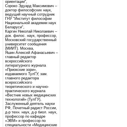
ориентации",
Сороко Эдуард Максимович –
доктор философских наук,
ведущий научный сотрудник
ГНУ "Институт философии
Национальной академии наук
Беларуси",
Каргин Николай Николаевич –
док. филос. наук, профессор,
Московский государственный
университет сообщения
(МИИТ). Москва,
Яшин Алексей Афанасьевич –
главный редактор
всероссийского
литературного журнала
«Приокские зори»,
издаваемого ТулГУ, зам.
главного редактора
всероссийского
теоретического и научно-
практического журнала
«Вестник новых медицинских
технологий» (ТулГУ),
Заслуженный деятель науки
РФ, Почетный радист России,
д-р техн. наук, д-р биол. наук,
профессор по кафедре
«ЭВМ» и профессор по
специальности «Медицинские