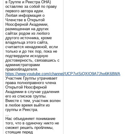
в Группе и Реестра ОНА)
оставляю за собой по праву
первого автора идеи.
Любая информация о
Членстве в Открытой
Ноосферной Академии,
размещенная на других
сайтах родом из любого
другого источника, кроме
владельца этого сайта,
считается ненадежной, если
только и до тех пор, пока не
подтвердили исходную
достоверность, связавшись с
администраторами
правообладателя.
https://www.youtube.com/channel/UCP7vtSiQXIO9A7Jho6K68WA
Участник Группы утрачивает
права полноправного члена
Открытой Ноосферной
Академии в случае удаления
его из списков группы.
Вместе с тем, участник волен
в любое время выйти из
группы и Реестра.
…
Нас объединяет понимание
того, что в одиночку никто не
сможет решить проблемы,
стоящие перед