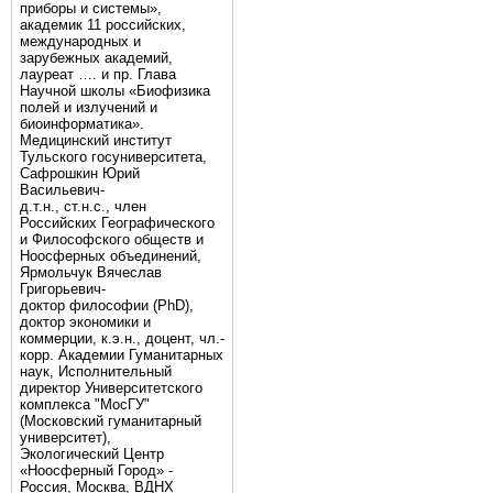
приборы и системы»,
академик 11 российских,
международных и
зарубежных академий,
лауреат …. и пр. Глава
Научной школы «Биофизика
полей и излучений и
биоинформатика».
Медицинский институт
Тульского госуниверситета,
Сафрошкин Юрий
Васильевич-
д.т.н., ст.н.с., член
Российских Географического
и Философского обществ и
Ноосферных объединений,
Ярмольчук Вячеслав
Григорьевич-
доктор философии (PhD),
доктор экономики и
коммерции, к.э.н., доцент, чл.-
корр. Академии Гуманитарных
наук, Исполнительный
директор Университетского
комплекса "МосГУ"
(Московский гуманитарный
университет),
Экологический Центр
«Ноосферный Город» -
Россия, Москва, ВДНХ