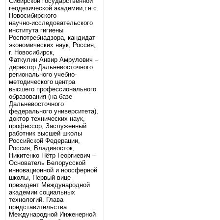
Сибирской государственной
геодезической академии,г.н.с.
Новосибирского
научно-исследовательского
института гигиены
Роспотребнадзора, кандидат
экономических наук, Россия,
г. Новосибирск,
Фаткулин Анвир Амрулович –
директор Дальневосточного
регионального учебно-
методического центра
высшего профессионального
образования (на базе
Дальневосточного
федерального университета),
доктор технических наук,
профессор, Заслуженный
работник высшей школы
Российской Федерации,
Россия, Владивосток,
Никитенко Пётр Георгиевич –
Основатель Белорусской
инновационной и ноосферной
школы, Первый вице-
президент Международной
академии социальных
технологий. Глава
представительства
Международной Инженерной