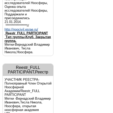
исследователей Ноосферы,
Оценка опыта
исследователей Ноосферы,
Поддержали и
присоединились
21.01.2014.
*****************//
http://noocivil.esrae.ru/
Reestr_FULL PARTICIPANT
Тип группы-Клуб. Закрытая
группа.
Метки-Вернадский Владимир
Иванович, Тесла
Никола,Ноосфера.
Reestr_FULL
PARTICIPANT.Реестр
УЧАСТНИК РЕЕСТРА-
Полноправный Член Открытой
Ноосферной
Академии/Reestr_FULL
PARTICIPANT
Метки -Вернадский Владимир
Иванович,Тесла Никола,
Ноосфера, открытая
ноосферная академия