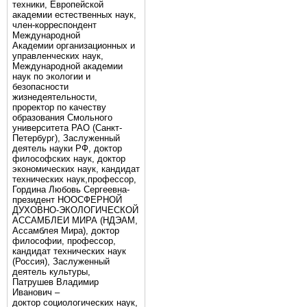
техники, Европейской
академии естественных наук,
член-корреспондент
Международной
Академии организационных и
управленческих наук,
Международной академии
наук по экологии и
безопасности
жизнедеятельности,
проректор по качеству
образования Смольного
университета РАО (Санкт-
Петербург), Заслуженный
деятель науки РФ, доктор
философских наук, доктор
экономических наук, кандидат
технических наук,профессор,
Гордина Любовь Сергеевна-
президент НООСФЕРНОЙ
ДУХОВНО-ЭКОЛОГИЧЕСКОЙ
АССАМБЛЕИ МИРА (НДЭАМ,
Ассамблея Мира), доктор
философии, профессор,
кандидат технических наук
(Россия), Заслуженный
деятель культуры,
Патрушев Владимир
Иванович –
доктор социологических наук,