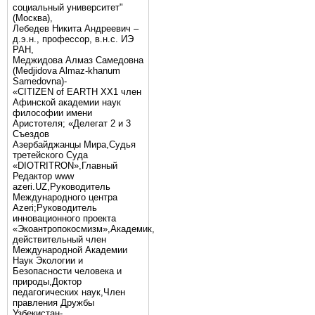
социальный университет"
(Москва),
Лебедев Никита Андреевич –
д.э.н., профессор, в.н.с. ИЭ
РАН,
Меджидова Алмаз Самедовна
(Medjidova Almaz-khanum
Samedovna)-
«CITIZEN of EARTH XX1 член
Афинской академии наук
философии имени
Аристотеля; «Делегат 2 и 3
Съездов
Азербайджанцы Мира,Судья
третейского Суда
«DIOTRITRON»,Главный
Редактор www
azeri.UZ,Руководитель
Международного центра
Аzeri;Руководитель
инновационного проекта
«Экоантропокосмизм»,Академик,
действительный член
Международной Академии
Наук Экологии и
Безопасности человека и
природы,Доктор
педагогических наук,Член
правления Дружбы
Узбекистан-