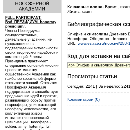
НООСФЕРНОЙ
Ключевые слова:
Время, квант
АКАДЕМИИ
Жизнь, квант
FULL PARTICIPANT.
Вэб_ПРЕЗИДИУМ. honorary
Библиографическая сс
presidium/.
Члены Президиума-
Эпифиз и символизм Древнего Ег
самодостаточные,
Ноосфера. Общество. Человек. –
деятельные участники, не
URL:
www.es.rae.ru/noocivil/258-
нуждающиеся в
подтверждении актуальности
своих творческих наработок и
Код для вставки на сай
компетенций. Члены
Президиума практикуют
следование основной миссии-
просветительству-
общественной Академии как
Просмотры статьи
наиболее креативной форме
открытости знаний. Открытая
Сегодня: 2241 | За неделю: 2241
Ноосферная Академия
поддерживает и способствует
продвижению идей и практик,
Комментарии (0)
развивающих борьбу против
некросферы, уничтожающей
ноосферу человечества, его
коллективный живой
интеллект человеческой
цивилизации...ноосфера -
soldier, army, fraternity, full