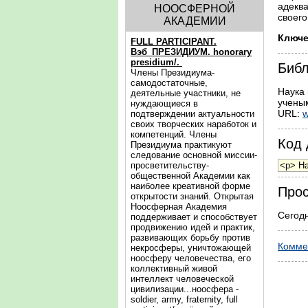
адеква
НООСФЕРНОЙ
своег
АКАДЕМИИ
Ключе
FULL PARTICIPANT.
Вэб_ПРЕЗИДИУМ. honorary
presidium/.
Библ
Члены Президиума-
самодостаточные,
Наука 
деятельные участники, не
ученым
нуждающиеся в
URL:
w
подтверждении актуальности
своих творческих наработок и
компетенций. Члены
Код 
Президиума практикуют
следование основной миссии-
просветительству-
общественной Академии как
наиболее креативной форме
Прос
открытости знаний. Открытая
Ноосферная Академия
Сегодн
поддерживает и способствует
продвижению идей и практик,
развивающих борьбу против
Комме
некросферы, уничтожающей
ноосферу человечества, его
коллективный живой
интеллект человеческой
цивилизации...ноосфера -
soldier, army, fraternity, full