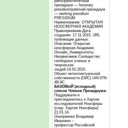
participant/почётный
президиум — honorary
presidium/рабочий президиум
— working presidium
PRESIDIUM
Наименование: ОТКРЫТАЯ
НООСФЕРНАЯ АКАДЕМИЯ
Правопреемник-Дата
создания: 17.11.2015. URL
публикации данных:
Описание: Открытая
ноосферная Академия.
Онлайн_Университеты.
Независимое Сообщество
свободных ученых и
творческих
людей.14.02.2015.
Объект интеллектуальной
собственности (ОИС) UIN 07N-
4B-9C.
БАЗОВЫЙ (исходный)
список Членов Президиума:
Поддержали и
присоединились к Хартии
исследователей Ноосферы
(сокр. Хартия Ноосферы)
21.01.14.
Оноприенко Владимир
Иванович –
профессор Российской