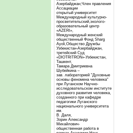
Азербайджан;Член правления
Ассациации
открытый университет
Международный культурно-
просветительский,эколого-
образовательный центр
«AZERI»,
Mеждународный женский
общественный Фонд Sharg
Аyoli,Общество Дружбы
Узбекистан-Азербайджан,
третейский Суд
«DIOTRITRON»-Узбекистан,
Ташкент,
Тамара Дмитриевна
Шубейкина –
зав. лабораторией "Духовные
основы феномена человека"
при Луганском Научно-
исследовательском институте
духовного развития человека,
созданного при кафедре
педагогики Луганского
национального университета
им.
В. Даля,
Зорин Александр
Михайлович-
общественная работа в
рамках Академии Наук