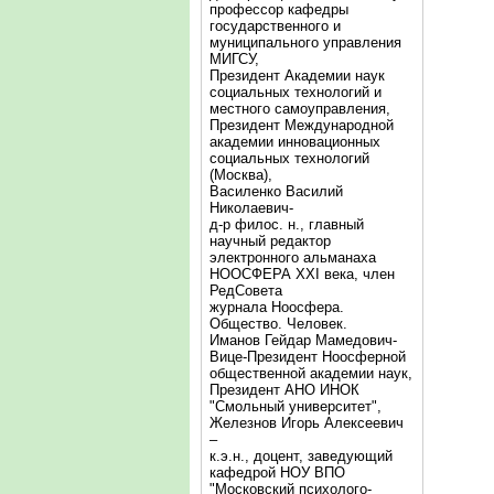
профессор кафедры
государственного и
муниципального управления
МИГСУ,
Президент Академии наук
социальных технологий и
местного самоуправления,
Президент Международной
академии инновационных
социальных технологий
(Москва),
Василенко Василий
Николаевич-
д-р филос. н., главный
научный редактор
электронного альманаха
НООСФЕРА XXI века, член
РедСовета
журнала Ноосфера.
Общество. Человек.
Иманов Гейдар Мамедович-
Вице-Президент Ноосферной
общественной академии наук,
Президент АНО ИНОК
"Смольный университет",
Железнов Игорь Алексеевич
–
к.э.н., доцент, заведующий
кафедрой НОУ ВПО
"Московский психолого-