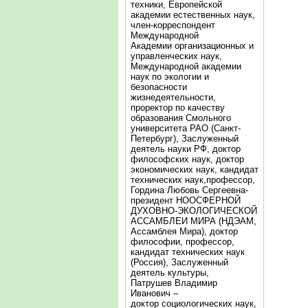
техники, Европейской
академии естественных наук,
член-корреспондент
Международной
Академии организационных и
управленческих наук,
Международной академии
наук по экологии и
безопасности
жизнедеятельности,
проректор по качеству
образования Смольного
университета РАО (Санкт-
Петербург), Заслуженный
деятель науки РФ, доктор
философских наук, доктор
экономических наук, кандидат
технических наук,профессор,
Гордина Любовь Сергеевна-
президент НООСФЕРНОЙ
ДУХОВНО-ЭКОЛОГИЧЕСКОЙ
АССАМБЛЕИ МИРА (НДЭАМ,
Ассамблея Мира), доктор
философии, профессор,
кандидат технических наук
(Россия), Заслуженный
деятель культуры,
Патрушев Владимир
Иванович –
доктор социологических наук,