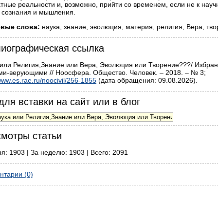
тные реальности и, возможно, прийти со временем, если не к науч
о сознания и мышления.
вые слова:
наука, знание, эволюция, материя, религия, Вера, тво
иографическая ссылка
или Религия,Знание или Вера, Эволюция или Творение???/ Избранн
и-верующими // Ноосфера. Общество. Человек. – 2018. – № 3;
ww.es.rae.ru/noocivil/256-1855
(дата обращения: 09.08.2026).
для вставки на сайт или в блог
мотры статьи
я: 1903 | За неделю: 1903 | Всего: 2091
нтарии (0)