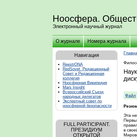
Ноосфера. Общест
Электронный научный журнал
О журнале
Номера журнала
Главн
Навигация
Филос
ReestrONA
RedSovet. Редакционный
Наук
Совет и Редакционная
диск
коллегия
Ноосферная Википедия
Mars Insight
Всероссийский Съезд
Файл
народных делегатов
Экспертный совет по
ноосферной безопасности
Резюм
Эта не
Первым
FULL PARTICIPANT.
правил
ПРЕЗИДИУМ
в свое
Мирово
ОТКРЫТОЙ