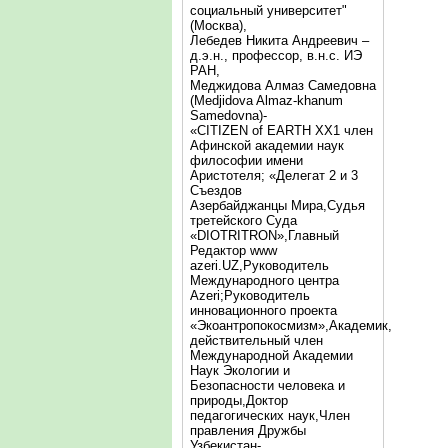
социальный университет"
(Москва),
Лебедев Никита Андреевич –
д.э.н., профессор, в.н.с. ИЭ
РАН,
Меджидова Алмаз Самедовна
(Medjidova Almaz-khanum
Samedovna)-
«CITIZEN of EARTH XX1 член
Афинской академии наук
философии имени
Аристотеля; «Делегат 2 и 3
Съездов
Азербайджанцы Мира,Судья
третейского Суда
«DIOTRITRON»,Главный
Редактор www
azeri.UZ,Руководитель
Международного центра
Аzeri;Руководитель
инновационного проекта
«Экоантропокосмизм»,Академик,
действительный член
Международной Академии
Наук Экологии и
Безопасности человека и
природы,Доктор
педагогических наук,Член
правления Дружбы
Узбекистан-