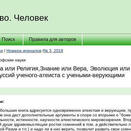
во. Человек
Поиск
Правила для авторов
ая
/
Номера журналов
/
№ 3, 2018
офские науки
а или Религия,Знание или Вера, Эволюция или
уссий ученого-атеиста с учеными-верующими
е:
большая книга адресуется одновременно атеистам и верующим, при
 она даст дополнительные аргументы в споре со вторыми о “божес
ьности, истинности, научности атеистического мировоззрения. В
й душе здравомыслящие ростки сомнений в том, а действительно ли
й Разум и т.п.) и надо ли в них верить, позволит развить свои сом