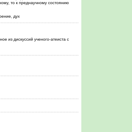
ному, то к преднаучному состоянию
рение, дух
ое из дискуссий ученого-атеиста с