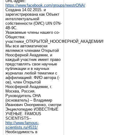
URL-адрес:
https://www.facebook.com/groups/reestrONA/
Создана 14.02.2015. и
зарегистрирована как Объект
интеллектуальной
собственности (ОИС) UIN 07N-
4B-9C.
Уважаемые члены нашего со-
Общества:
участники_ОТКРЫТОЙ_НООСФЕРНОЙ_АКАДЕМИИ!
Мы все автоматически
являемся членами Открытой
Ноосферной Академии, и
каждый участник имеет право
представлять свои научные
публикации и в научных
журналах любой тематики с
аффилиацией: ФИО автора (-
ов), член Открытой
Ноосферной Академии, г.
Москва, Россия.
Руководитель ОНА
(основатель) – Владимир
Иванович Оноприенко, смотри
Энциклопедию ИЗВЕСТНЫЕ
УЧЕНЫЕ. FAMOUS
SCIENTISTS--
http://www.famous-
scientists.ru/4531/
Необходимость в