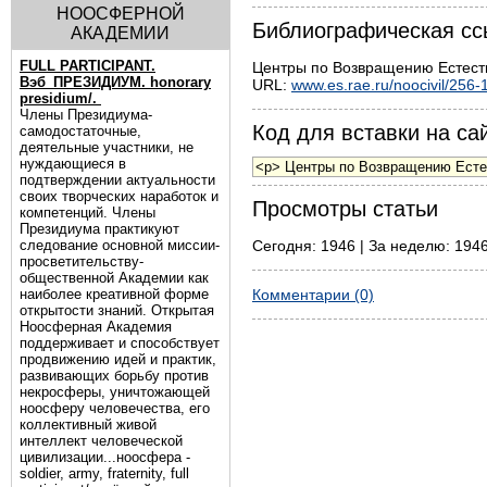
НООСФЕРНОЙ
Библиографическая сс
АКАДЕМИИ
FULL PARTICIPANT.
Центры по Возвращению Естеств
Вэб_ПРЕЗИДИУМ. honorary
URL:
www.es.rae.ru/noocivil/256-
presidium/.
Члены Президиума-
Код для вставки на сай
самодостаточные,
деятельные участники, не
нуждающиеся в
подтверждении актуальности
своих творческих наработок и
Просмотры статьи
компетенций. Члены
Президиума практикуют
следование основной миссии-
Сегодня: 1946 | За неделю: 1946
просветительству-
общественной Академии как
наиболее креативной форме
Комментарии (0)
открытости знаний. Открытая
Ноосферная Академия
поддерживает и способствует
продвижению идей и практик,
развивающих борьбу против
некросферы, уничтожающей
ноосферу человечества, его
коллективный живой
интеллект человеческой
цивилизации...ноосфера -
soldier, army, fraternity, full