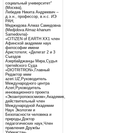
социальный университет"
(Москва),
Лебедев Никита Андреевич –
д.э.н., профессор, в.н.с. ИЭ
РАН,
Меджидова Алмаз Самедовна
(Medjidova Almaz-khanum
Samedovna)-
«CITIZEN of EARTH XX1 член
Афинской академии наук
философии имени
Аристотеля; «Делегат 2 и 3
Съездов
Азербайджанцы Мира,Судья
третейского Суда
«DIOTRITRON»,Главный
Редактор www
azeri.UZ,Руководитель
Международного центра
Аzeri;Руководитель
инновационного проекта
«Экоантропокосмизм»,Академик,
действительный член
Международной Академии
Наук Экологии и
Безопасности человека и
природы,Доктор
педагогических наук,Член
правления Дружбы
Узбекистан-