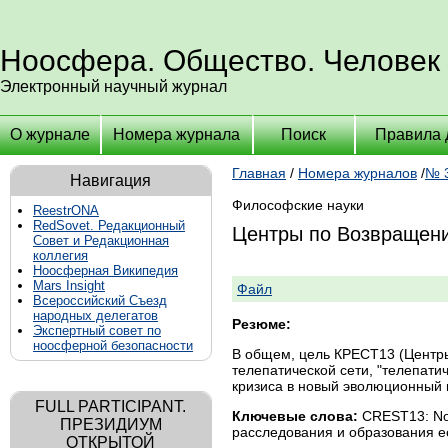
Ноосфера. Общество. Человек
Электронный научный журнал
О журнале
Номера журнала
Поиск
Правила 
Главная
/
Номера журналов
/
№ 3
Навигация
Философские науки
ReestrONA
RedSovet. Редакционный
Центры по Возвращени
Совет и Редакционная
коллегия
Ноосферная Википедия
Mars Insight
Файл
Всероссийский Съезд
народных делегатов
Резюме:
Экспертный совет по
ноосферной безопасности
В общем, цель КРЕСТ13 (Центры
телепатической сети, "телепат
кризиса в новый эволюционный
FULL PARTICIPANT.
Ключевые слова:
CREST13: Noo
ПРЕЗИДИУМ
расследования и образования е
ОТКРЫТОЙ