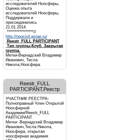
исследователей Ноосферы,
Оценка опыта
исследователей Ноосферы,
Поддержали и
присоединились
21.01.2014.
*****************//
http://noocivil.esrae.ru/
Reestr_FULL PARTICIPANT
Тип группы-Клуб. Закрытая
группа.
Метки-Вернадский Владимир
Иванович, Тесла
Никола,Ноосфера.
Reestr_FULL
PARTICIPANT.Реестр
УЧАСТНИК РЕЕСТРА-
Полноправный Член Открытой
Ноосферной
Академии/Reestr_FULL
PARTICIPANT
Метки -Вернадский Владимир
Иванович,Тесла Никола,
Ноосфера, открытая
ноосферная академия