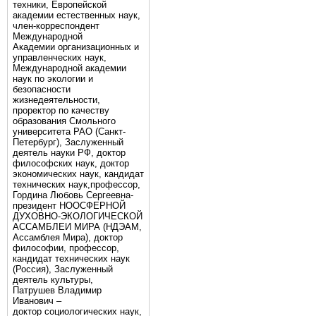
техники, Европейской
академии естественных наук,
член-корреспондент
Международной
Академии организационных и
управленческих наук,
Международной академии
наук по экологии и
безопасности
жизнедеятельности,
проректор по качеству
образования Смольного
университета РАО (Санкт-
Петербург), Заслуженный
деятель науки РФ, доктор
философских наук, доктор
экономических наук, кандидат
технических наук,профессор,
Гордина Любовь Сергеевна-
президент НООСФЕРНОЙ
ДУХОВНО-ЭКОЛОГИЧЕСКОЙ
АССАМБЛЕИ МИРА (НДЭАМ,
Ассамблея Мира), доктор
философии, профессор,
кандидат технических наук
(Россия), Заслуженный
деятель культуры,
Патрушев Владимир
Иванович –
доктор социологических наук,