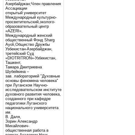
Азербайджан;Член правления
Ассациации
открытый университет
Международный культурно-
просветительский,эколого-
образовательный центр
«AZERI»,
Mеждународный женский
общественный Фонд Sharg
Аyoli,Общество Дружбы
Узбекистан-Азербайджан,
третейский Суд
«DIOTRITRON»-Узбекистан,
Ташкент,
Тамара Дмитриевна
Шубейкина –
зав. лабораторией "Духовные
основы феномена человека"
при Луганском Научно-
исследовательском институте
духовного развития человека,
созданного при кафедре
педагогики Луганского
национального университета
им.
В. Даля,
Зорин Александр
Михайлович-
общественная работа в
рамках Академии Наук