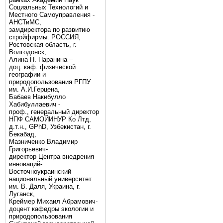
Социальных Технологий и
Местного Самоуправления -
АНСТиМС,
замдиректора по развитию
стройфирмы. РОССИЯ,
Ростовская область, г.
Волгодонск,
Алина Н. Паранина –
доц. каф. физической
географии и
природопользования РГПУ
им. А.И.Герцена,
Бабаев Накибулло
Хабибуллаевич -
проф., генеральный директор
НПФ САМОЙИНУР Ко Лтд,
д.т.н., GPhD, Узбекистан, г.
Бекабад,
Мазниченко Владимир
Григорьевич-
директор Центра внедрения
инноваций-
Восточноукраинский
национальный университет
им. В. Даля, Украина, г.
Луганск,
Креймер Михаил Абрамович-
доцент кафедры экологии и
природопользования