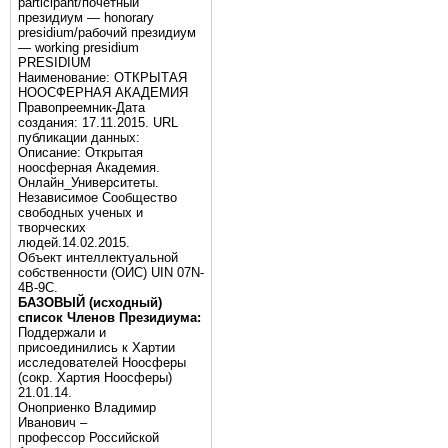
participant/почётный
президиум — honorary
presidium/рабочий президиум
— working presidium
PRESIDIUM
Наименование: ОТКРЫТАЯ
НООСФЕРНАЯ АКАДЕМИЯ
Правопреемник-Дата
создания: 17.11.2015. URL
публикации данных:
Описание: Открытая
ноосферная Академия.
Онлайн_Университеты.
Независимое Сообщество
свободных ученых и
творческих
людей.14.02.2015.
Объект интеллектуальной
собственности (ОИС) UIN 07N-
4B-9C.
БАЗОВЫЙ (исходный)
список Членов Президиума:
Поддержали и
присоединились к Хартии
исследователей Ноосферы
(сокр. Хартия Ноосферы)
21.01.14.
Оноприенко Владимир
Иванович –
профессор Российской