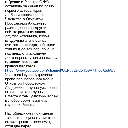
в Группе и Реестра ОНА)
оставляю за собой по праву
первого автора идеи.
Любая информация о
Членстве в Открытой
Ноосферной Академии,
размещенная на других
сайтах родом из любого
другого источника, кроме
владельца этого сайта,
считается ненадежной, если
только и до тех пор, пока не
подтвердили исходную
достоверность, связавшись с
администраторами
правообладателя.
https://www.youtube.com/channel/UCP7vtSiQXIO9A7Jho6K68WA
Участник Группы утрачивает
права полноправного члена
Открытой Ноосферной
Академии в случае удаления
его из списков группы.
Вместе с тем, участник волен
в любое время выйти из
группы и Реестра.
…
Нас объединяет понимание
того, что в одиночку никто не
сможет решить проблемы,
стоящие перед