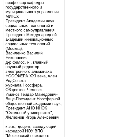
профессор кафедры
государственного и
муниципального управления
МИГСУ,
Президент Академии наук
социальных технологий и
местного самоуправления,
Президент Международной
академии инновационных
социальных технологий
(Москва),
Василенко Василий
Николаевич-
д-р филос. н., главный
научный редактор
электронного альманаха
НООСФЕРА XXI века, член
РедСовета
журнала Ноосфера.
Общество. Человек.
Иманов Гейдар Мамедович-
Вице-Президент Ноосферной
общественной академии наук,
Президент АНО ИНОК
"Смольный университет",
Железнов Игорь Алексеевич
–
к.э.н., доцент, заведующий
кафедрой НОУ ВПО
"Московский психолого-