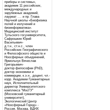
приборы и системы»,
академик 11 российских,
международных и
зарубежных академий,
лауреат …. и пр. Глава
Научной школы «Биофизика
полей и излучений и
биоинформатика».
Медицинский институт
Тульского госуниверситета,
Сафрошкин Юрий
Васильевич-
д.т.н., ст.н.с., член
Российских Географического
и Философского обществ и
Ноосферных объединений,
Ярмольчук Вячеслав
Григорьевич-
доктор философии (PhD),
доктор экономики и
коммерции, к.э.н., доцент, чл.-
корр. Академии Гуманитарных
наук, Исполнительный
директор Университетского
комплекса "МосГУ"
(Московский гуманитарный
университет),
Экологический Центр
«Ноосферный Город» -
Россия, Москва, ВДНХ