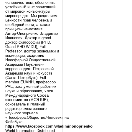
человечеством, обеспечить
устойчивый и не зависящий
от мировой конъюнктуры
миропорядок. Мы разделяем
ценности прав человека и
свободной воли, а также
принципы ненасилия.
Автор-Оноприенко Владимир
Иванович, Доктор и grand-
доктор философии (PHD,
Grand PHD-WIDU), Full
Professor, доктор экономики и
коммерции, академик
Ноосферной Общественной
Академии Наук,член-
корреспондент Петровской
Академии наук и искусств
(Санкт-Петербург), Full
member EUANH, профессор
РАЕ, заслуженный работник
науки и образования, член
Международного Союза
экономистов (МСЭ.IUE),
основатель и главный
редактор электронного
научного журнала
«Ноосфера.Общество.Человек».на
Фейсбуке--
https://www.facebook.com/wladimir.onoprienko
World Information Distributed