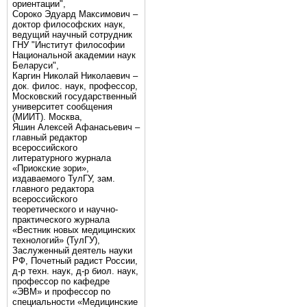
ориентации",
Сороко Эдуард Максимович –
доктор философских наук,
ведущий научный сотрудник
ГНУ "Институт философии
Национальной академии наук
Беларуси",
Каргин Николай Николаевич –
док. филос. наук, профессор,
Московский государственный
университет сообщения
(МИИТ). Москва,
Яшин Алексей Афанасьевич –
главный редактор
всероссийского
литературного журнала
«Приокские зори»,
издаваемого ТулГУ, зам.
главного редактора
всероссийского
теоретического и научно-
практического журнала
«Вестник новых медицинских
технологий» (ТулГУ),
Заслуженный деятель науки
РФ, Почетный радист России,
д-р техн. наук, д-р биол. наук,
профессор по кафедре
«ЭВМ» и профессор по
специальности «Медицинские