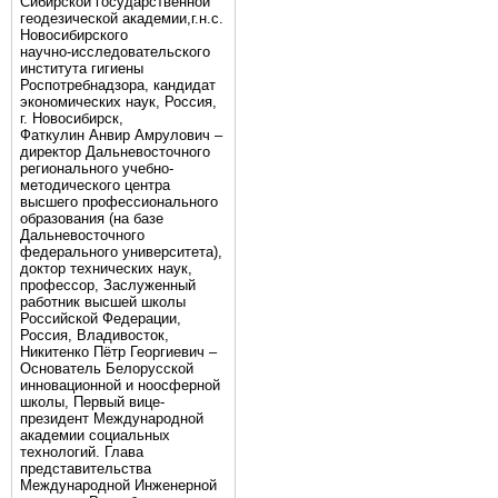
Сибирской государственной
геодезической академии,г.н.с.
Новосибирского
научно-исследовательского
института гигиены
Роспотребнадзора, кандидат
экономических наук, Россия,
г. Новосибирск,
Фаткулин Анвир Амрулович –
директор Дальневосточного
регионального учебно-
методического центра
высшего профессионального
образования (на базе
Дальневосточного
федерального университета),
доктор технических наук,
профессор, Заслуженный
работник высшей школы
Российской Федерации,
Россия, Владивосток,
Никитенко Пётр Георгиевич –
Основатель Белорусской
инновационной и ноосферной
школы, Первый вице-
президент Международной
академии социальных
технологий. Глава
представительства
Международной Инженерной