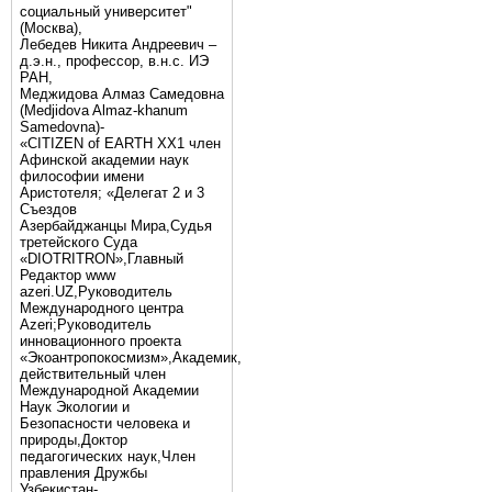
социальный университет"
(Москва),
Лебедев Никита Андреевич –
д.э.н., профессор, в.н.с. ИЭ
РАН,
Меджидова Алмаз Самедовна
(Medjidova Almaz-khanum
Samedovna)-
«CITIZEN of EARTH XX1 член
Афинской академии наук
философии имени
Аристотеля; «Делегат 2 и 3
Съездов
Азербайджанцы Мира,Судья
третейского Суда
«DIOTRITRON»,Главный
Редактор www
azeri.UZ,Руководитель
Международного центра
Аzeri;Руководитель
инновационного проекта
«Экоантропокосмизм»,Академик,
действительный член
Международной Академии
Наук Экологии и
Безопасности человека и
природы,Доктор
педагогических наук,Член
правления Дружбы
Узбекистан-