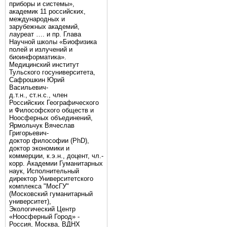
приборы и системы»,
академик 11 российских,
международных и
зарубежных академий,
лауреат …. и пр. Глава
Научной школы «Биофизика
полей и излучений и
биоинформатика».
Медицинский институт
Тульского госуниверситета,
Сафрошкин Юрий
Васильевич-
д.т.н., ст.н.с., член
Российских Географического
и Философского обществ и
Ноосферных объединений,
Ярмольчук Вячеслав
Григорьевич-
доктор философии (PhD),
доктор экономики и
коммерции, к.э.н., доцент, чл.-
корр. Академии Гуманитарных
наук, Исполнительный
директор Университетского
комплекса "МосГУ"
(Московский гуманитарный
университет),
Экологический Центр
«Ноосферный Город» -
Россия, Москва, ВДНХ