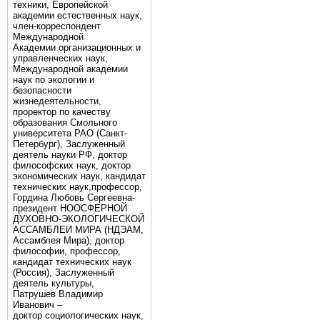
техники, Европейской
академии естественных наук,
член-корреспондент
Международной
Академии организационных и
управленческих наук,
Международной академии
наук по экологии и
безопасности
жизнедеятельности,
проректор по качеству
образования Смольного
университета РАО (Санкт-
Петербург), Заслуженный
деятель науки РФ, доктор
философских наук, доктор
экономических наук, кандидат
технических наук,профессор,
Гордина Любовь Сергеевна-
президент НООСФЕРНОЙ
ДУХОВНО-ЭКОЛОГИЧЕСКОЙ
АССАМБЛЕИ МИРА (НДЭАМ,
Ассамблея Мира), доктор
философии, профессор,
кандидат технических наук
(Россия), Заслуженный
деятель культуры,
Патрушев Владимир
Иванович –
доктор социологических наук,