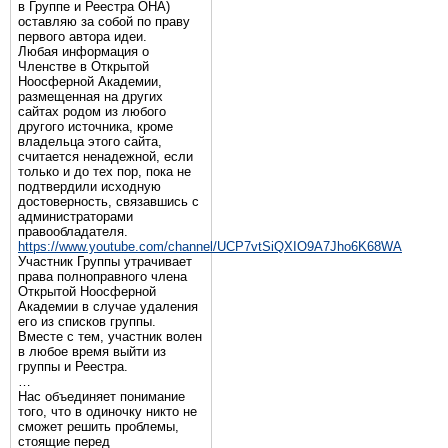
в Группе и Реестра ОНА)
оставляю за собой по праву
первого автора идеи.
Любая информация о
Членстве в Открытой
Ноосферной Академии,
размещенная на других
сайтах родом из любого
другого источника, кроме
владельца этого сайта,
считается ненадежной, если
только и до тех пор, пока не
подтвердили исходную
достоверность, связавшись с
администраторами
правообладателя.
https://www.youtube.com/channel/UCP7vtSiQXIO9A7Jho6K68WA
Участник Группы утрачивает
права полноправного члена
Открытой Ноосферной
Академии в случае удаления
его из списков группы.
Вместе с тем, участник волен
в любое время выйти из
группы и Реестра.
…
Нас объединяет понимание
того, что в одиночку никто не
сможет решить проблемы,
стоящие перед