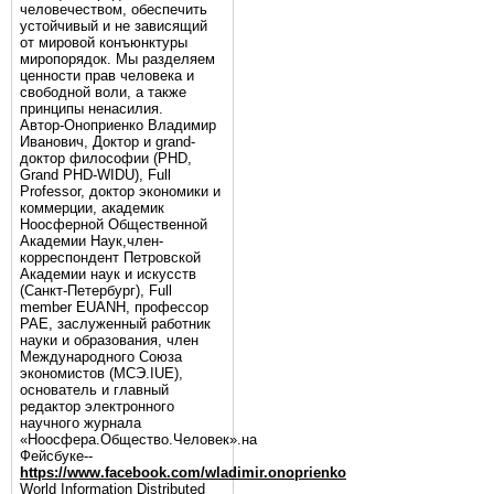
человечеством, обеспечить
устойчивый и не зависящий
от мировой конъюнктуры
миропорядок. Мы разделяем
ценности прав человека и
свободной воли, а также
принципы ненасилия.
Автор-Оноприенко Владимир
Иванович, Доктор и grand-
доктор философии (PHD,
Grand PHD-WIDU), Full
Professor, доктор экономики и
коммерции, академик
Ноосферной Общественной
Академии Наук,член-
корреспондент Петровской
Академии наук и искусств
(Санкт-Петербург), Full
member EUANH, профессор
РАЕ, заслуженный работник
науки и образования, член
Международного Союза
экономистов (МСЭ.IUE),
основатель и главный
редактор электронного
научного журнала
«Ноосфера.Общество.Человек».на
Фейсбуке--
https://www.facebook.com/wladimir.onoprienko
World Information Distributed