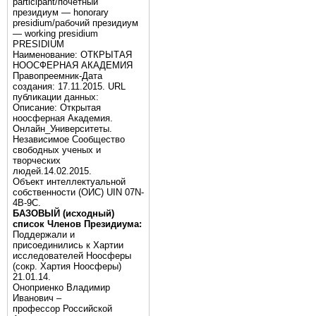
participant/почётный
президиум — honorary
presidium/рабочий президиум
— working presidium
PRESIDIUM
Наименование: ОТКРЫТАЯ
НООСФЕРНАЯ АКАДЕМИЯ
Правопреемник-Дата
создания: 17.11.2015. URL
публикации данных:
Описание: Открытая
ноосферная Академия.
Онлайн_Университеты.
Независимое Сообщество
свободных ученых и
творческих
людей.14.02.2015.
Объект интеллектуальной
собственности (ОИС) UIN 07N-
4B-9C.
БАЗОВЫЙ (исходный)
список Членов Президиума:
Поддержали и
присоединились к Хартии
исследователей Ноосферы
(сокр. Хартия Ноосферы)
21.01.14.
Оноприенко Владимир
Иванович –
профессор Российской