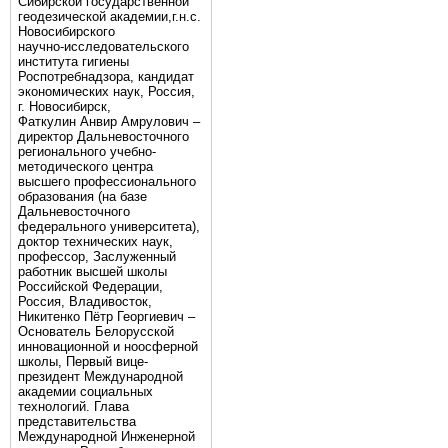
Сибирской государственной
геодезической академии,г.н.с.
Новосибирского
научно-исследовательского
института гигиены
Роспотребнадзора, кандидат
экономических наук, Россия,
г. Новосибирск,
Фаткулин Анвир Амрулович –
директор Дальневосточного
регионального учебно-
методического центра
высшего профессионального
образования (на базе
Дальневосточного
федерального университета),
доктор технических наук,
профессор, Заслуженный
работник высшей школы
Российской Федерации,
Россия, Владивосток,
Никитенко Пётр Георгиевич –
Основатель Белорусской
инновационной и ноосферной
школы, Первый вице-
президент Международной
академии социальных
технологий. Глава
представительства
Международной Инженерной