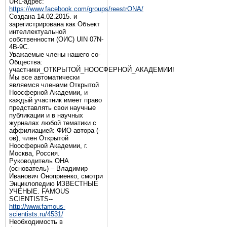
URL-адрес:
https://www.facebook.com/groups/reestrONA/
Создана 14.02.2015. и
зарегистрирована как Объект
интеллектуальной
собственности (ОИС) UIN 07N-
4B-9C.
Уважаемые члены нашего со-
Общества:
участники_ОТКРЫТОЙ_НООСФЕРНОЙ_АКАДЕМИИ!
Мы все автоматически
являемся членами Открытой
Ноосферной Академии, и
каждый участник имеет право
представлять свои научные
публикации и в научных
журналах любой тематики с
аффилиацией: ФИО автора (-
ов), член Открытой
Ноосферной Академии, г.
Москва, Россия.
Руководитель ОНА
(основатель) – Владимир
Иванович Оноприенко, смотри
Энциклопедию ИЗВЕСТНЫЕ
УЧЕНЫЕ. FAMOUS
SCIENTISTS--
http://www.famous-
scientists.ru/4531/
Необходимость в