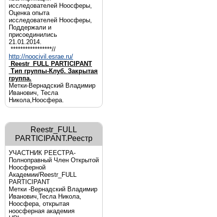
исследователей Ноосферы,
Оценка опыта
исследователей Ноосферы,
Поддержали и
присоединились
21.01.2014.
*****************//
http://noocivil.esrae.ru/
Reestr_FULL PARTICIPANT
Тип группы-Клуб. Закрытая
группа.
Метки-Вернадский Владимир
Иванович, Тесла
Никола,Ноосфера.
Reestr_FULL
PARTICIPANT.Реестр
УЧАСТНИК РЕЕСТРА-
Полноправный Член Открытой
Ноосферной
Академии/Reestr_FULL
PARTICIPANT
Метки -Вернадский Владимир
Иванович,Тесла Никола,
Ноосфера, открытая
ноосферная академия