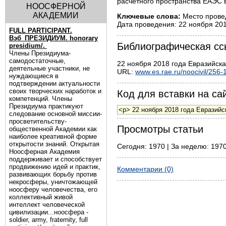
расчетного пространства ЕАЭС 
НООСФЕРНОЙ
АКАДЕМИИ
Ключевые слова:
Место провед
Дата проведения: 22 ноября 201
FULL PARTICIPANT.
Вэб_ПРЕЗИДИУМ. honorary
Библиографическая сс
presidium/.
Члены Президиума-
самодостаточные,
22 ноября 2018 года Евразийска
деятельные участники, не
URL:
www.es.rae.ru/noocivil/256-
нуждающиеся в
подтверждении актуальности
своих творческих наработок и
Код для вставки на сай
компетенций. Члены
Президиума практикуют
следование основной миссии-
просветительству-
Просмотры статьи
общественной Академии как
наиболее креативной форме
открытости знаний. Открытая
Сегодня: 1970 | За неделю: 1970
Ноосферная Академия
поддерживает и способствует
продвижению идей и практик,
Комментарии (0)
развивающих борьбу против
некросферы, уничтожающей
ноосферу человечества, его
коллективный живой
интеллект человеческой
цивилизации...ноосфера -
soldier, army, fraternity, full