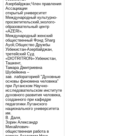
Азербайджан;Член правления
Ассациации
открытый университет
Международный культурно-
просветительский,эколого-
образовательный центр
«AZERI»,
Mеждународный женский
общественный Фонд Sharg
Аyoli,Общество Дружбы
Узбекистан-Азербайджан,
третейский Суд
«DIOTRITRON»-Узбекистан,
Ташкент,
Тамара Дмитриевна
Шубейкина –
зав. лабораторией "Духовные
основы феномена человека"
при Луганском Научно-
исследовательском институте
духовного развития человека,
созданного при кафедре
педагогики Луганского
национального университета
им.
В. Даля,
Зорин Александр
Михайлович-
общественная работа в
рамках Академии Наук