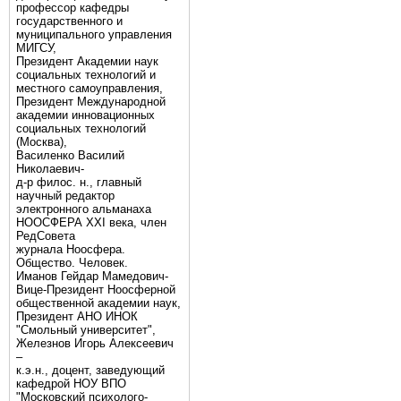
профессор кафедры
государственного и
муниципального управления
МИГСУ,
Президент Академии наук
социальных технологий и
местного самоуправления,
Президент Международной
академии инновационных
социальных технологий
(Москва),
Василенко Василий
Николаевич-
д-р филос. н., главный
научный редактор
электронного альманаха
НООСФЕРА XXI века, член
РедСовета
журнала Ноосфера.
Общество. Человек.
Иманов Гейдар Мамедович-
Вице-Президент Ноосферной
общественной академии наук,
Президент АНО ИНОК
"Смольный университет",
Железнов Игорь Алексеевич
–
к.э.н., доцент, заведующий
кафедрой НОУ ВПО
"Московский психолого-