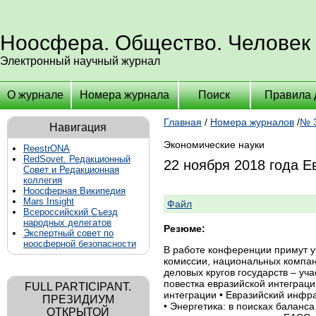
Ноосфера. Общество. Человек
Электронный научный журнал
О журнале
Номера журнала
Поиск
Правила 
Главная
/
Номера журналов
/
№ 3
Навигация
Экономические науки
ReestrONA
RedSovet. Редакционный
22 ноября 2018 года Е
Совет и Редакционная
коллегия
Ноосферная Википедия
Mars Insight
Файл
Всероссийский Съезд
народных делегатов
Резюме:
Экспертный совет по
ноосферной безопасности
В работе конференции примут у
комиссии, национальных компан
деловых кругов государств – уч
повестка евразийской интеграци
FULL PARTICIPANT.
интеграции • Евразийский инфр
ПРЕЗИДИУМ
• Энергетика: в поисках балан
ОТКРЫТОЙ