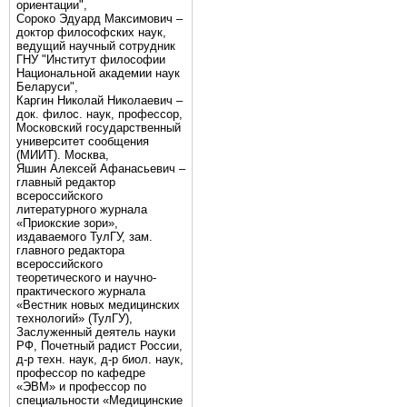
ориентации",
Сороко Эдуард Максимович –
доктор философских наук,
ведущий научный сотрудник
ГНУ "Институт философии
Национальной академии наук
Беларуси",
Каргин Николай Николаевич –
док. филос. наук, профессор,
Московский государственный
университет сообщения
(МИИТ). Москва,
Яшин Алексей Афанасьевич –
главный редактор
всероссийского
литературного журнала
«Приокские зори»,
издаваемого ТулГУ, зам.
главного редактора
всероссийского
теоретического и научно-
практического журнала
«Вестник новых медицинских
технологий» (ТулГУ),
Заслуженный деятель науки
РФ, Почетный радист России,
д-р техн. наук, д-р биол. наук,
профессор по кафедре
«ЭВМ» и профессор по
специальности «Медицинские