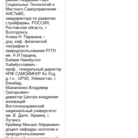
Социальных Технологий и
Местного Самоуправления -
АНСТиМС,
замдиректора по развитию
стройфирмы. РОССИЯ,
Ростовская область, г.
Волгодонск,
Алина Н. Паранина –
доц. каф. физической
географии и
природопользования РГПУ
им. А.И.Герцена,
Бабаев Накибулло
Хабибуллаевич -
проф., генеральный директор
НПФ САМОЙИНУР Ко Лтд,
д.т.н., GPhD, Узбекистан, г.
Бекабад,
Мазниченко Владимир
Григорьевич-
директор Центра внедрения
инноваций-
Восточноукраинский
национальный университет
им. В. Даля, Украина, г.
Луганск,
Креймер Михаил Абрамович-
доцент кафедры экологии и
природопользования