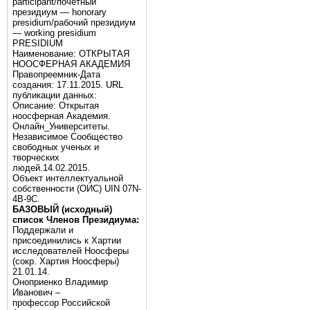
participant/почётный
президиум — honorary
presidium/рабочий президиум
— working presidium
PRESIDIUM
Наименование: ОТКРЫТАЯ
НООСФЕРНАЯ АКАДЕМИЯ
Правопреемник-Дата
создания: 17.11.2015. URL
публикации данных:
Описание: Открытая
ноосферная Академия.
Онлайн_Университеты.
Независимое Сообщество
свободных ученых и
творческих
людей.14.02.2015.
Объект интеллектуальной
собственности (ОИС) UIN 07N-
4B-9C.
БАЗОВЫЙ (исходный)
список Членов Президиума:
Поддержали и
присоединились к Хартии
исследователей Ноосферы
(сокр. Хартия Ноосферы)
21.01.14.
Оноприенко Владимир
Иванович –
профессор Российской