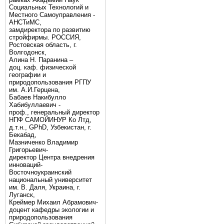
Социальных Технологий и
Местного Самоуправления -
АНСТиМС,
замдиректора по развитию
стройфирмы. РОССИЯ,
Ростовская область, г.
Волгодонск,
Алина Н. Паранина –
доц. каф. физической
географии и
природопользования РГПУ
им. А.И.Герцена,
Бабаев Накибулло
Хабибуллаевич -
проф., генеральный директор
НПФ САМОЙИНУР Ко Лтд,
д.т.н., GPhD, Узбекистан, г.
Бекабад,
Мазниченко Владимир
Григорьевич-
директор Центра внедрения
инноваций-
Восточноукраинский
национальный университет
им. В. Даля, Украина, г.
Луганск,
Креймер Михаил Абрамович-
доцент кафедры экологии и
природопользования