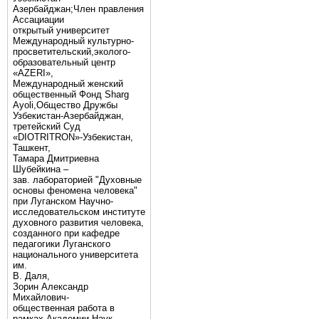
Азербайджан;Член правления
Ассациации
открытый университет
Международный культурно-
просветительский,эколого-
образовательный центр
«AZERI»,
Mеждународный женский
общественный Фонд Sharg
Аyoli,Общество Дружбы
Узбекистан-Азербайджан,
третейский Суд
«DIOTRITRON»-Узбекистан,
Ташкент,
Тамара Дмитриевна
Шубейкина –
зав. лабораторией "Духовные
основы феномена человека"
при Луганском Научно-
исследовательском институте
духовного развития человека,
созданного при кафедре
педагогики Луганского
национального университета
им.
В. Даля,
Зорин Александр
Михайлович-
общественная работа в
рамках Академии Наук