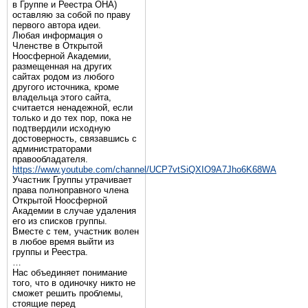
в Группе и Реестра ОНА)
оставляю за собой по праву
первого автора идеи.
Любая информация о
Членстве в Открытой
Ноосферной Академии,
размещенная на других
сайтах родом из любого
другого источника, кроме
владельца этого сайта,
считается ненадежной, если
только и до тех пор, пока не
подтвердили исходную
достоверность, связавшись с
администраторами
правообладателя.
https://www.youtube.com/channel/UCP7vtSiQXIO9A7Jho6K68WA
Участник Группы утрачивает
права полноправного члена
Открытой Ноосферной
Академии в случае удаления
его из списков группы.
Вместе с тем, участник волен
в любое время выйти из
группы и Реестра.
…
Нас объединяет понимание
того, что в одиночку никто не
сможет решить проблемы,
стоящие перед