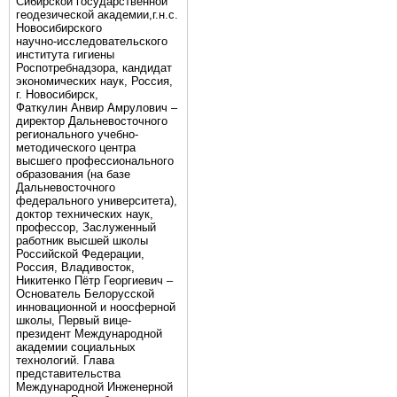
Сибирской государственной
геодезической академии,г.н.с.
Новосибирского
научно-исследовательского
института гигиены
Роспотребнадзора, кандидат
экономических наук, Россия,
г. Новосибирск,
Фаткулин Анвир Амрулович –
директор Дальневосточного
регионального учебно-
методического центра
высшего профессионального
образования (на базе
Дальневосточного
федерального университета),
доктор технических наук,
профессор, Заслуженный
работник высшей школы
Российской Федерации,
Россия, Владивосток,
Никитенко Пётр Георгиевич –
Основатель Белорусской
инновационной и ноосферной
школы, Первый вице-
президент Международной
академии социальных
технологий. Глава
представительства
Международной Инженерной