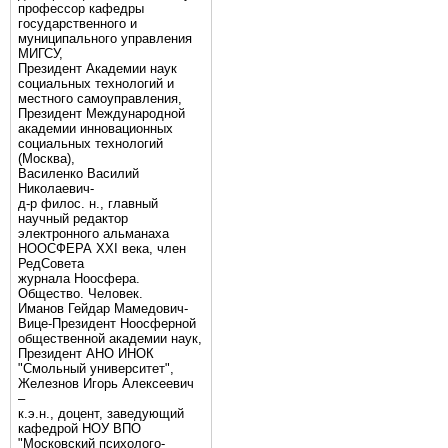
профессор кафедры
государственного и
муниципального управления
МИГСУ,
Президент Академии наук
социальных технологий и
местного самоуправления,
Президент Международной
академии инновационных
социальных технологий
(Москва),
Василенко Василий
Николаевич-
д-р филос. н., главный
научный редактор
электронного альманаха
НООСФЕРА XXI века, член
РедСовета
журнала Ноосфера.
Общество. Человек.
Иманов Гейдар Мамедович-
Вице-Президент Ноосферной
общественной академии наук,
Президент АНО ИНОК
"Смольный университет",
Железнов Игорь Алексеевич
–
к.э.н., доцент, заведующий
кафедрой НОУ ВПО
"Московский психолого-