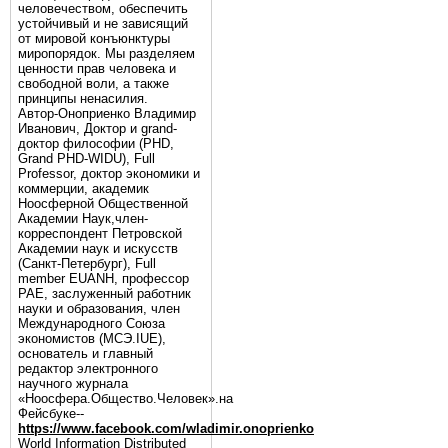
человечеством, обеспечить
устойчивый и не зависящий
от мировой конъюнктуры
миропорядок. Мы разделяем
ценности прав человека и
свободной воли, а также
принципы ненасилия.
Автор-Оноприенко Владимир
Иванович, Доктор и grand-
доктор философии (PHD,
Grand PHD-WIDU), Full
Professor, доктор экономики и
коммерции, академик
Ноосферной Общественной
Академии Наук,член-
корреспондент Петровской
Академии наук и искусств
(Санкт-Петербург), Full
member EUANH, профессор
РАЕ, заслуженный работник
науки и образования, член
Международного Союза
экономистов (МСЭ.IUE),
основатель и главный
редактор электронного
научного журнала
«Ноосфера.Общество.Человек».на
Фейсбуке--
https://www.facebook.com/wladimir.onoprienko
World Information Distributed