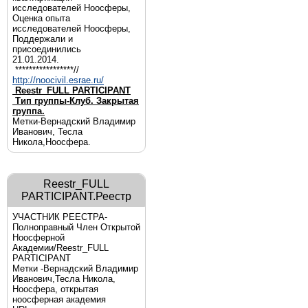
исследователей Ноосферы,
Оценка опыта
исследователей Ноосферы,
Поддержали и
присоединились
21.01.2014.
*****************//
http://noocivil.esrae.ru/
Reestr_FULL PARTICIPANT
Тип группы-Клуб. Закрытая
группа.
Метки-Вернадский Владимир
Иванович, Тесла
Никола,Ноосфера.
Reestr_FULL
PARTICIPANT.Реестр
УЧАСТНИК РЕЕСТРА-
Полноправный Член Открытой
Ноосферной
Академии/Reestr_FULL
PARTICIPANT
Метки -Вернадский Владимир
Иванович,Тесла Никола,
Ноосфера, открытая
ноосферная академия