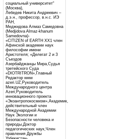
социальный университет"
(Москва),
Лебедев Никита Андреевич –
д.э.н., профессор, в.н.с. ИЭ
РАН,
Меджидова Алмаз Самедовна
(Medjidova Almaz-khanum
Samedovna)-
«CITIZEN of EARTH XX1 член
Афинской академии наук
философии имени
Аристотеля; «Делегат 2 и 3
Съездов
Азербайджанцы Мира,Судья
третейского Суда
«DIOTRITRON»,Главный
Редактор www
azeri.UZ,Руководитель
Международного центра
Аzeri;Руководитель
инновационного проекта
«Экоантропокосмизм»,Академик,
действительный член
Международной Академии
Наук Экологии и
Безопасности человека и
природы,Доктор
педагогических наук,Член
правления Дружбы
Узбекистан-