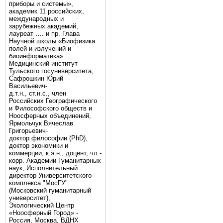
приборы и системы»,
академик 11 российских,
международных и
зарубежных академий,
лауреат …. и пр. Глава
Научной школы «Биофизика
полей и излучений и
биоинформатика».
Медицинский институт
Тульского госуниверситета,
Сафрошкин Юрий
Васильевич-
д.т.н., ст.н.с., член
Российских Географического
и Философского обществ и
Ноосферных объединений,
Ярмольчук Вячеслав
Григорьевич-
доктор философии (PhD),
доктор экономики и
коммерции, к.э.н., доцент, чл.-
корр. Академии Гуманитарных
наук, Исполнительный
директор Университетского
комплекса "МосГУ"
(Московский гуманитарный
университет),
Экологический Центр
«Ноосферный Город» -
Россия, Москва, ВДНХ