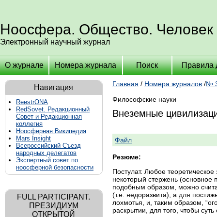
Ноосфера. Общество. Человек
Электронный научный журнал
О журнале
Номера журнала
Поиск
Правила 
Главная
/
Номера журналов
/
№ 3
Навигация
Философские науки
ReestrONA
RedSovet. Редакционный
Внеземные цивилизаци
Совет и Редакционная
коллегия
Ноосферная Википедия
Mars Insight
Файл
Всероссийский Съезд
народных делегатов
Резюме:
Экспертный совет по
ноосферной безопасности
Постулат. Любое теоретическое 
некоторый стержень (основное п
подобным образом, можно счит
(т.е. недоразвита), а для пости
FULL PARTICIPANT.
лохмотья, и, таким образом, “ог
ПРЕЗИДИУМ
раскрытии, для того, чтобы суть
ОТКРЫТОЙ