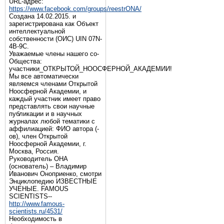
URL-адрес:
https://www.facebook.com/groups/reestrONA/
Создана 14.02.2015. и
зарегистрирована как Объект
интеллектуальной
собственности (ОИС) UIN 07N-
4B-9C.
Уважаемые члены нашего со-
Общества:
участники_ОТКРЫТОЙ_НООСФЕРНОЙ_АКАДЕМИИ!
Мы все автоматически
являемся членами Открытой
Ноосферной Академии, и
каждый участник имеет право
представлять свои научные
публикации и в научных
журналах любой тематики с
аффилиацией: ФИО автора (-
ов), член Открытой
Ноосферной Академии, г.
Москва, Россия.
Руководитель ОНА
(основатель) – Владимир
Иванович Оноприенко, смотри
Энциклопедию ИЗВЕСТНЫЕ
УЧЕНЫЕ. FAMOUS
SCIENTISTS--
http://www.famous-
scientists.ru/4531/
Необходимость в