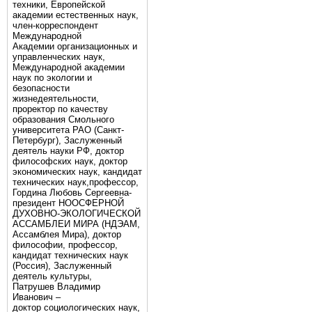
техники, Европейской
академии естественных наук,
член-корреспондент
Международной
Академии организационных и
управленческих наук,
Международной академии
наук по экологии и
безопасности
жизнедеятельности,
проректор по качеству
образования Смольного
университета РАО (Санкт-
Петербург), Заслуженный
деятель науки РФ, доктор
философских наук, доктор
экономических наук, кандидат
технических наук,профессор,
Гордина Любовь Сергеевна-
президент НООСФЕРНОЙ
ДУХОВНО-ЭКОЛОГИЧЕСКОЙ
АССАМБЛЕИ МИРА (НДЭАМ,
Ассамблея Мира), доктор
философии, профессор,
кандидат технических наук
(Россия), Заслуженный
деятель культуры,
Патрушев Владимир
Иванович –
доктор социологических наук,