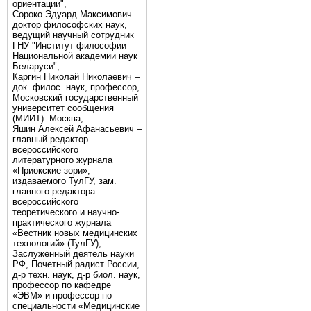
ориентации",
Сороко Эдуард Максимович –
доктор философских наук,
ведущий научный сотрудник
ГНУ "Институт философии
Национальной академии наук
Беларуси",
Каргин Николай Николаевич –
док. филос. наук, профессор,
Московский государственный
университет сообщения
(МИИТ). Москва,
Яшин Алексей Афанасьевич –
главный редактор
всероссийского
литературного журнала
«Приокские зори»,
издаваемого ТулГУ, зам.
главного редактора
всероссийского
теоретического и научно-
практического журнала
«Вестник новых медицинских
технологий» (ТулГУ),
Заслуженный деятель науки
РФ, Почетный радист России,
д-р техн. наук, д-р биол. наук,
профессор по кафедре
«ЭВМ» и профессор по
специальности «Медицинские