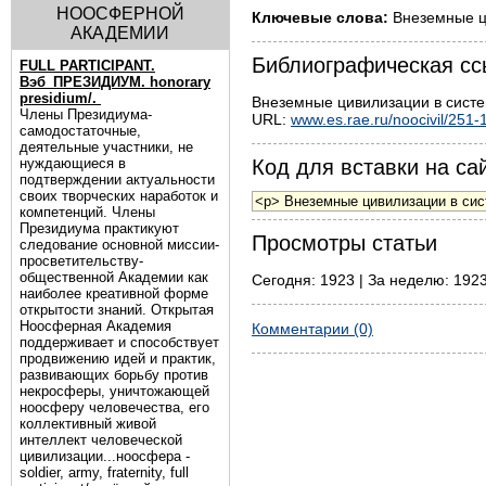
НООСФЕРНОЙ
Ключевые слова:
Внеземные ц
АКАДЕМИИ
Библиографическая сс
FULL PARTICIPANT.
Вэб_ПРЕЗИДИУМ. honorary
presidium/.
Внеземные цивилизации в систем
Члены Президиума-
URL:
www.es.rae.ru/noocivil/251-
самодостаточные,
деятельные участники, не
нуждающиеся в
Код для вставки на сай
подтверждении актуальности
своих творческих наработок и
компетенций. Члены
Президиума практикуют
Просмотры статьи
следование основной миссии-
просветительству-
общественной Академии как
Сегодня: 1923 | За неделю: 1923
наиболее креативной форме
открытости знаний. Открытая
Ноосферная Академия
Комментарии (0)
поддерживает и способствует
продвижению идей и практик,
развивающих борьбу против
некросферы, уничтожающей
ноосферу человечества, его
коллективный живой
интеллект человеческой
цивилизации...ноосфера -
soldier, army, fraternity, full