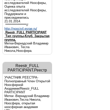
исследователей Ноосферы,
Оценка опыта
исследователей Ноосферы,
Поддержали и
присоединились
21.01.2014.
*****************//
http://noocivil.esrae.ru/
Reestr_FULL PARTICIPANT
Тип группы-Клуб. Закрытая
группа.
Метки-Вернадский Владимир
Иванович, Тесла
Никола,Ноосфера.
Reestr_FULL
PARTICIPANT.Реестр
УЧАСТНИК РЕЕСТРА-
Полноправный Член Открытой
Ноосферной
Академии/Reestr_FULL
PARTICIPANT
Метки -Вернадский Владимир
Иванович,Тесла Никола,
Ноосфера, открытая
ноосферная академия