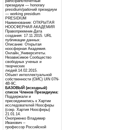
participant/почётный
президиум — honorary
presidium/рабочий президиум
— working presidium
PRESIDIUM
Наименование: ОТКРЫТАЯ
НООСФЕРНАЯ АКАДЕМИЯ
Правопреемник-Дата
создания: 17.11.2015. URL
публикации данных:
Описание: Открытая
ноосферная Академия.
Онлайн_Университеты.
Независимое Сообщество
свободных ученых и
творческих
людей.14.02.2015.
Объект интеллектуальной
собственности (ОИС) UIN 07N-
4B-9C.
БАЗОВЫЙ (исходный)
список Членов Президиума:
Поддержали и
присоединились к Хартии
исследователей Ноосферы
(сокр. Хартия Ноосферы)
21.01.14.
Оноприенко Владимир
Иванович –
профессор Российской