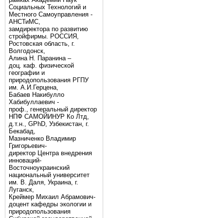
Социальных Технологий и
Местного Самоуправления -
АНСТиМС,
замдиректора по развитию
стройфирмы. РОССИЯ,
Ростовская область, г.
Волгодонск,
Алина Н. Паранина –
доц. каф. физической
географии и
природопользования РГПУ
им. А.И.Герцена,
Бабаев Накибулло
Хабибуллаевич -
проф., генеральный директор
НПФ САМОЙИНУР Ко Лтд,
д.т.н., GPhD, Узбекистан, г.
Бекабад,
Мазниченко Владимир
Григорьевич-
директор Центра внедрения
инноваций-
Восточноукраинский
национальный университет
им. В. Даля, Украина, г.
Луганск,
Креймер Михаил Абрамович-
доцент кафедры экологии и
природопользования