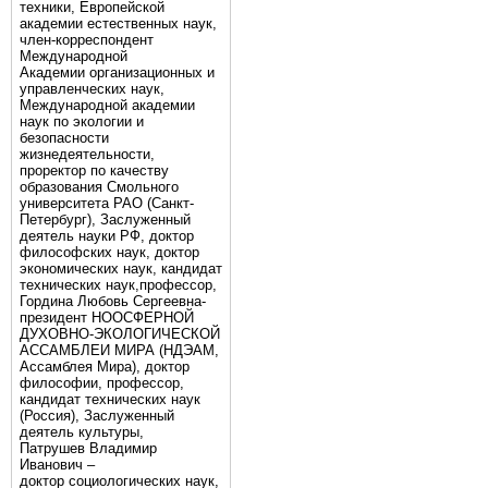
техники, Европейской
академии естественных наук,
член-корреспондент
Международной
Академии организационных и
управленческих наук,
Международной академии
наук по экологии и
безопасности
жизнедеятельности,
проректор по качеству
образования Смольного
университета РАО (Санкт-
Петербург), Заслуженный
деятель науки РФ, доктор
философских наук, доктор
экономических наук, кандидат
технических наук,профессор,
Гордина Любовь Сергеевна-
президент НООСФЕРНОЙ
ДУХОВНО-ЭКОЛОГИЧЕСКОЙ
АССАМБЛЕИ МИРА (НДЭАМ,
Ассамблея Мира), доктор
философии, профессор,
кандидат технических наук
(Россия), Заслуженный
деятель культуры,
Патрушев Владимир
Иванович –
доктор социологических наук,