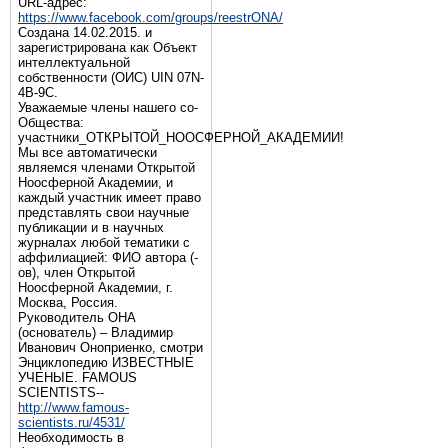
URL-адрес:
https://www.facebook.com/groups/reestrONA/
Создана 14.02.2015. и
зарегистрирована как Объект
интеллектуальной
собственности (ОИС) UIN 07N-
4B-9C.
Уважаемые члены нашего со-
Общества:
участники_ОТКРЫТОЙ_НООСФЕРНОЙ_АКАДЕМИИ!
Мы все автоматически
являемся членами Открытой
Ноосферной Академии, и
каждый участник имеет право
представлять свои научные
публикации и в научных
журналах любой тематики с
аффилиацией: ФИО автора (-
ов), член Открытой
Ноосферной Академии, г.
Москва, Россия.
Руководитель ОНА
(основатель) – Владимир
Иванович Оноприенко, смотри
Энциклопедию ИЗВЕСТНЫЕ
УЧЕНЫЕ. FAMOUS
SCIENTISTS--
http://www.famous-
scientists.ru/4531/
Необходимость в