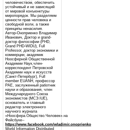
человечеством, обеспечить
устойчивый и не зависящий
от мировой конъюнктуры
миропорядок. Мы разделяем
ценности прав человека и
свободной воли, а также
принципы ненасилия.
Автор-Оноприенко Владимир
Иванович, Доктор и grand-
доктор философии (PHD,
Grand PHD-WIDU), Full
Professor, доктор экономики и
коммерции, академик
Ноосферной Общественной
Академии Наук,член-
корреспондент Петровской
Академии наук и искусств
(Санкт-Петербург), Full
member EUANH, профессор
РАЕ, заслуженный работник
науки и образования, член
Международного Союза
экономистов (МСЭ.IUE),
основатель и главный
редактор электронного
научного журнала
«Ноосфера.Общество.Человек».на
Фейсбуке--
https://www.facebook.com/wladimir.onoprienko
World Information Distributed