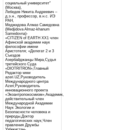
социальный университет"
(Москва),
Лебедев Никита Андреевич –
д.э.н., профессор, в.н.с. ИЭ
РАН,
Меджидова Алмаз Самедовна
(Medjidova Almaz-khanum
Samedovna)-
«CITIZEN of EARTH XX1 член
Афинской академии наук
философии имени
Аристотеля; «Делегат 2 и 3
Съездов
Азербайджанцы Мира,Судья
третейского Суда
«DIOTRITRON»,Главный
Редактор www
azeri.UZ,Руководитель
Международного центра
Аzeri;Руководитель
инновационного проекта
«Экоантропокосмизм»,Академик,
действительный член
Международной Академии
Наук Экологии и
Безопасности человека и
природы,Доктор
педагогических наук,Член
правления Дружбы
Узбекистан-