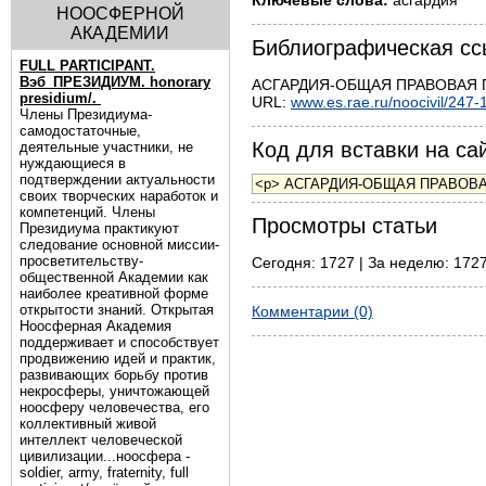
Ключевые слова:
асгардия
НООСФЕРНОЙ
АКАДЕМИИ
Библиографическая сс
FULL PARTICIPANT.
Вэб_ПРЕЗИДИУМ. honorary
АСГАРДИЯ-ОБЩАЯ ПРАВОВАЯ ПОС
presidium/.
URL:
www.es.rae.ru/noocivil/247-
Члены Президиума-
самодостаточные,
Код для вставки на сай
деятельные участники, не
нуждающиеся в
подтверждении актуальности
своих творческих наработок и
компетенций. Члены
Просмотры статьи
Президиума практикуют
следование основной миссии-
просветительству-
Сегодня: 1727 | За неделю: 1727
общественной Академии как
наиболее креативной форме
открытости знаний. Открытая
Комментарии (0)
Ноосферная Академия
поддерживает и способствует
продвижению идей и практик,
развивающих борьбу против
некросферы, уничтожающей
ноосферу человечества, его
коллективный живой
интеллект человеческой
цивилизации...ноосфера -
soldier, army, fraternity, full