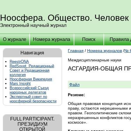
Ноосфера. Общество. Человек
Электронный научный журнал
О журнале
Номера журнала
Поиск
Правила 
Главная
/
Номера журналов
/
№ 6
Навигация
Междисциплинарные науки
ReestrONA
RedSovet. Редакционный
АСГАРДИЯ-ОБЩАЯ П
Совет и Редакционная
коллегия
Ноосферная Википедия
Mars Insight
Файл
Всероссийский Съезд
народных делегатов
Резюме:
Экспертный совет по
ноосферной безопасности
Общая правовая концепция исхо
праву, остаются нерешенными 
правом. Геополитические склоки
неразрешенных конфликтов госу
FULL PARTICIPANT.
космосе».
ПРЕЗИДИУМ
ОТКРЫТОЙ