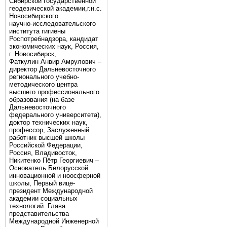
Сибирской государственной
геодезической академии,г.н.с.
Новосибирского
научно-исследовательского
института гигиены
Роспотребнадзора, кандидат
экономических наук, Россия,
г. Новосибирск,
Фаткулин Анвир Амрулович –
директор Дальневосточного
регионального учебно-
методического центра
высшего профессионального
образования (на базе
Дальневосточного
федерального университета),
доктор технических наук,
профессор, Заслуженный
работник высшей школы
Российской Федерации,
Россия, Владивосток,
Никитенко Пётр Георгиевич –
Основатель Белорусской
инновационной и ноосферной
школы, Первый вице-
президент Международной
академии социальных
технологий. Глава
представительства
Международной Инженерной