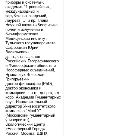
приборы и системы»,
академик 11 российских,
международных и
зарубежных академий,
лауреат …. и пр. Глава
Научной школы «Биофизика
полей и излучений и
биоинформатика».
Медицинский институт
Тульского госуниверситета,
Сафрошкин Юрий
Васильевич-
д.т.н., ст.н.с., член
Российских Географического
и Философского обществ и
Ноосферных объединений,
Ярмольчук Вячеслав
Григорьевич-
доктор философии (PhD),
доктор экономики и
коммерции, к.э.н., доцент, чл.-
корр. Академии Гуманитарных
наук, Исполнительный
директор Университетского
комплекса "МосГУ"
(Московский гуманитарный
университет),
Экологический Центр
«Ноосферный Город» -
Россия, Москва, ВДНХ