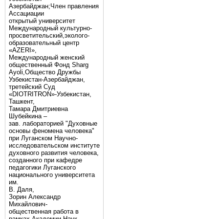
Азербайджан;Член правления
Ассациации
открытый университет
Международный культурно-
просветительский,эколого-
образовательный центр
«AZERI»,
Mеждународный женский
общественный Фонд Sharg
Аyoli,Общество Дружбы
Узбекистан-Азербайджан,
третейский Суд
«DIOTRITRON»-Узбекистан,
Ташкент,
Тамара Дмитриевна
Шубейкина –
зав. лабораторией "Духовные
основы феномена человека"
при Луганском Научно-
исследовательском институте
духовного развития человека,
созданного при кафедре
педагогики Луганского
национального университета
им.
В. Даля,
Зорин Александр
Михайлович-
общественная работа в
рамках Академии Наук