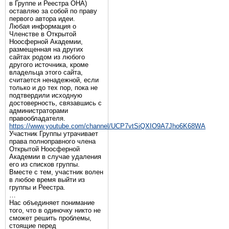
в Группе и Реестра ОНА)
оставляю за собой по праву
первого автора идеи.
Любая информация о
Членстве в Открытой
Ноосферной Академии,
размещенная на других
сайтах родом из любого
другого источника, кроме
владельца этого сайта,
считается ненадежной, если
только и до тех пор, пока не
подтвердили исходную
достоверность, связавшись с
администраторами
правообладателя.
https://www.youtube.com/channel/UCP7vtSiQXIO9A7Jho6K68WA
Участник Группы утрачивает
права полноправного члена
Открытой Ноосферной
Академии в случае удаления
его из списков группы.
Вместе с тем, участник волен
в любое время выйти из
группы и Реестра.
…
Нас объединяет понимание
того, что в одиночку никто не
сможет решить проблемы,
стоящие перед