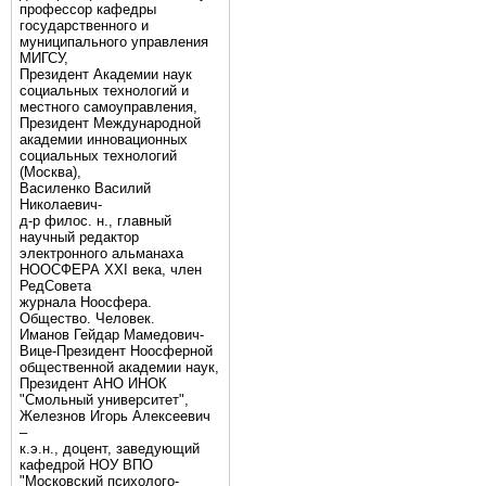
профессор кафедры
государственного и
муниципального управления
МИГСУ,
Президент Академии наук
социальных технологий и
местного самоуправления,
Президент Международной
академии инновационных
социальных технологий
(Москва),
Василенко Василий
Николаевич-
д-р филос. н., главный
научный редактор
электронного альманаха
НООСФЕРА XXI века, член
РедСовета
журнала Ноосфера.
Общество. Человек.
Иманов Гейдар Мамедович-
Вице-Президент Ноосферной
общественной академии наук,
Президент АНО ИНОК
"Смольный университет",
Железнов Игорь Алексеевич
–
к.э.н., доцент, заведующий
кафедрой НОУ ВПО
"Московский психолого-