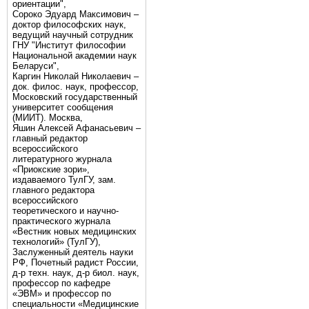
ориентации",
Сороко Эдуард Максимович –
доктор философских наук,
ведущий научный сотрудник
ГНУ "Институт философии
Национальной академии наук
Беларуси",
Каргин Николай Николаевич –
док. филос. наук, профессор,
Московский государственный
университет сообщения
(МИИТ). Москва,
Яшин Алексей Афанасьевич –
главный редактор
всероссийского
литературного журнала
«Приокские зори»,
издаваемого ТулГУ, зам.
главного редактора
всероссийского
теоретического и научно-
практического журнала
«Вестник новых медицинских
технологий» (ТулГУ),
Заслуженный деятель науки
РФ, Почетный радист России,
д-р техн. наук, д-р биол. наук,
профессор по кафедре
«ЭВМ» и профессор по
специальности «Медицинские