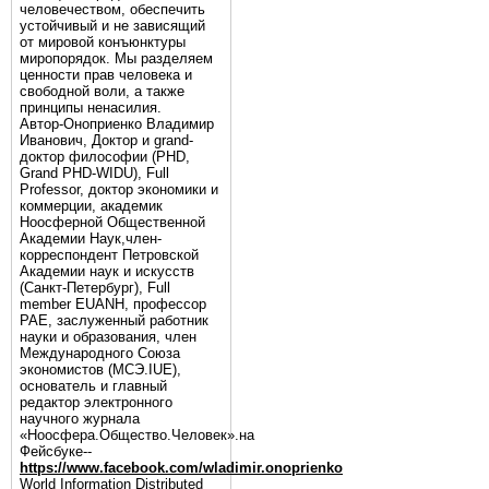
человечеством, обеспечить
устойчивый и не зависящий
от мировой конъюнктуры
миропорядок. Мы разделяем
ценности прав человека и
свободной воли, а также
принципы ненасилия.
Автор-Оноприенко Владимир
Иванович, Доктор и grand-
доктор философии (PHD,
Grand PHD-WIDU), Full
Professor, доктор экономики и
коммерции, академик
Ноосферной Общественной
Академии Наук,член-
корреспондент Петровской
Академии наук и искусств
(Санкт-Петербург), Full
member EUANH, профессор
РАЕ, заслуженный работник
науки и образования, член
Международного Союза
экономистов (МСЭ.IUE),
основатель и главный
редактор электронного
научного журнала
«Ноосфера.Общество.Человек».на
Фейсбуке--
https://www.facebook.com/wladimir.onoprienko
World Information Distributed