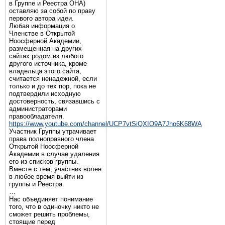
в Группе и Реестра ОНА)
оставляю за собой по праву
первого автора идеи.
Любая информация о
Членстве в Открытой
Ноосферной Академии,
размещенная на других
сайтах родом из любого
другого источника, кроме
владельца этого сайта,
считается ненадежной, если
только и до тех пор, пока не
подтвердили исходную
достоверность, связавшись с
администраторами
правообладателя.
https://www.youtube.com/channel/UCP7vtSiQXIO9A7Jho6K68WA
Участник Группы утрачивает
права полноправного члена
Открытой Ноосферной
Академии в случае удаления
его из списков группы.
Вместе с тем, участник волен
в любое время выйти из
группы и Реестра.
…
Нас объединяет понимание
того, что в одиночку никто не
сможет решить проблемы,
стоящие перед