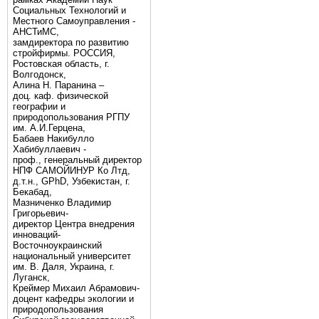
Социальных Технологий и
Местного Самоуправления -
АНСТиМС,
замдиректора по развитию
стройфирмы. РОССИЯ,
Ростовская область, г.
Волгодонск,
Алина Н. Паранина –
доц. каф. физической
географии и
природопользования РГПУ
им. А.И.Герцена,
Бабаев Накибулло
Хабибуллаевич -
проф., генеральный директор
НПФ САМОЙИНУР Ко Лтд,
д.т.н., GPhD, Узбекистан, г.
Бекабад,
Мазниченко Владимир
Григорьевич-
директор Центра внедрения
инноваций-
Восточноукраинский
национальный университет
им. В. Даля, Украина, г.
Луганск,
Креймер Михаил Абрамович-
доцент кафедры экологии и
природопользования