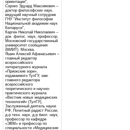
ориентации",
Сороко Эдуард Максимович –
доктор философских наук,
ведущий научный сотрудник
ГНУ "Институт философии
Национальной академии наук
Беларуси",
Каргин Николай Николаевич –
док. филос. наук, профессор,
Московский государственный
университет сообщения
(МИИТ). Москва,
Яшин Алексей Афанасьевич –
главный редактор
всероссийского
литературного журнала
«Приокские зори»,
издаваемого ТулГУ, зам.
главного редактора
всероссийского
теоретического и научно-
практического журнала
«Вестник новых медицинских
технологий» (ТулГУ),
Заслуженный деятель науки
РФ, Почетный радист России,
д-р техн. наук, д-р биол. наук,
профессор по кафедре
«ЭВМ» и профессор по
специальности «Медицинские