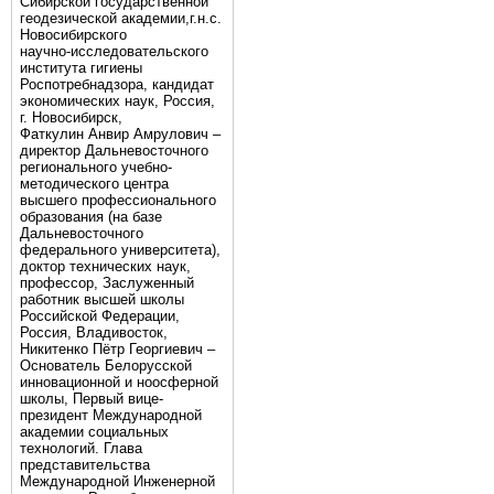
Сибирской государственной
геодезической академии,г.н.с.
Новосибирского
научно-исследовательского
института гигиены
Роспотребнадзора, кандидат
экономических наук, Россия,
г. Новосибирск,
Фаткулин Анвир Амрулович –
директор Дальневосточного
регионального учебно-
методического центра
высшего профессионального
образования (на базе
Дальневосточного
федерального университета),
доктор технических наук,
профессор, Заслуженный
работник высшей школы
Российской Федерации,
Россия, Владивосток,
Никитенко Пётр Георгиевич –
Основатель Белорусской
инновационной и ноосферной
школы, Первый вице-
президент Международной
академии социальных
технологий. Глава
представительства
Международной Инженерной