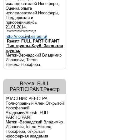
исследователей Ноосферы,
Оценка опыта
исследователей Ноосферы,
Поддержали и
присоединились
21.01.2014.
*****************//
http://noocivil.esrae.ru/
Reestr_FULL PARTICIPANT
Тип группы-Клуб. Закрытая
группа.
Метки-Вернадский Владимир
Иванович, Тесла
Никола,Ноосфера.
Reestr_FULL
PARTICIPANT.Реестр
УЧАСТНИК РЕЕСТРА-
Полноправный Член Открытой
Ноосферной
Академии/Reestr_FULL
PARTICIPANT
Метки -Вернадский Владимир
Иванович,Тесла Никола,
Ноосфера, открытая
ноосферная академия