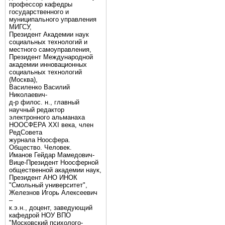
профессор кафедры
государственного и
муниципального управления
МИГСУ,
Президент Академии наук
социальных технологий и
местного самоуправления,
Президент Международной
академии инновационных
социальных технологий
(Москва),
Василенко Василий
Николаевич-
д-р филос. н., главный
научный редактор
электронного альманаха
НООСФЕРА XXI века, член
РедСовета
журнала Ноосфера.
Общество. Человек.
Иманов Гейдар Мамедович-
Вице-Президент Ноосферной
общественной академии наук,
Президент АНО ИНОК
"Смольный университет",
Железнов Игорь Алексеевич
–
к.э.н., доцент, заведующий
кафедрой НОУ ВПО
"Московский психолого-