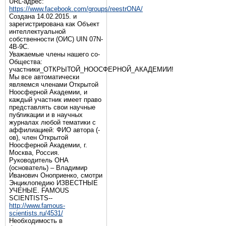
URL-адрес:
https://www.facebook.com/groups/reestrONA/
Создана 14.02.2015. и
зарегистрирована как Объект
интеллектуальной
собственности (ОИС) UIN 07N-
4B-9C.
Уважаемые члены нашего со-
Общества:
участники_ОТКРЫТОЙ_НООСФЕРНОЙ_АКАДЕМИИ!
Мы все автоматически
являемся членами Открытой
Ноосферной Академии, и
каждый участник имеет право
представлять свои научные
публикации и в научных
журналах любой тематики с
аффилиацией: ФИО автора (-
ов), член Открытой
Ноосферной Академии, г.
Москва, Россия.
Руководитель ОНА
(основатель) – Владимир
Иванович Оноприенко, смотри
Энциклопедию ИЗВЕСТНЫЕ
УЧЕНЫЕ. FAMOUS
SCIENTISTS--
http://www.famous-
scientists.ru/4531/
Необходимость в