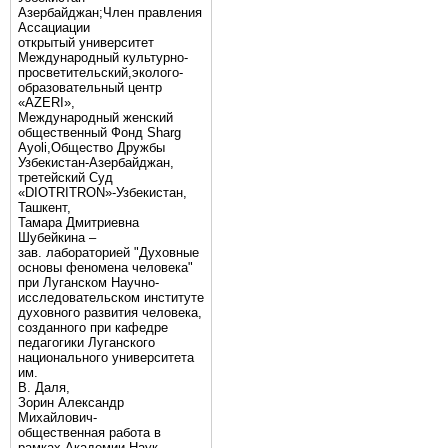
Азербайджан;Член правления
Ассациации
открытый университет
Международный культурно-
просветительский,эколого-
образовательный центр
«AZERI»,
Mеждународный женский
общественный Фонд Sharg
Аyoli,Общество Дружбы
Узбекистан-Азербайджан,
третейский Суд
«DIOTRITRON»-Узбекистан,
Ташкент,
Тамара Дмитриевна
Шубейкина –
зав. лабораторией "Духовные
основы феномена человека"
при Луганском Научно-
исследовательском институте
духовного развития человека,
созданного при кафедре
педагогики Луганского
национального университета
им.
В. Даля,
Зорин Александр
Михайлович-
общественная работа в
рамках Академии Наук