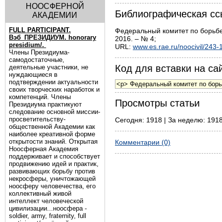
НООСФЕРНОЙ
Библиографическая сс
АКАДЕМИИ
FULL PARTICIPANT.
Федеральный комитет по борьбе
Вэб_ПРЕЗИДИУМ. honorary
2016. – № 4;
presidium/.
URL:
www.es.rae.ru/noocivil/243-
Члены Президиума-
самодостаточные,
Код для вставки на сай
деятельные участники, не
нуждающиеся в
подтверждении актуальности
своих творческих наработок и
компетенций. Члены
Просмотры статьи
Президиума практикуют
следование основной миссии-
просветительству-
Сегодня: 1918 | За неделю: 1918
общественной Академии как
наиболее креативной форме
открытости знаний. Открытая
Комментарии (0)
Ноосферная Академия
поддерживает и способствует
продвижению идей и практик,
развивающих борьбу против
некросферы, уничтожающей
ноосферу человечества, его
коллективный живой
интеллект человеческой
цивилизации...ноосфера -
soldier, army, fraternity, full