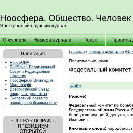
Ноосфера. Общество. Человек
Электронный научный журнал
О журнале
Номера журнала
Поиск
Правила 
Главная
/
Номера журналов
/
№ 4
Навигация
Политические науки
ReestrONA
RedSovet. Редакционный
Федеральный комитет 
Совет и Редакционная
коллегия
Ноосферная Википедия
Mars Insight
Файл
Всероссийский Съезд
народных делегатов
Резюме:
Экспертный совет по
ноосферной безопасности
Федеральный комитет по борьбе
Государственной думы России. 
борец с коррупцией, депутат, ч
Иванович.
FULL PARTICIPANT.
ПРЕЗИДИУМ
Ключевые слова:
народовласти
ОТКРЫТОЙ