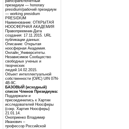
participant/почётный
президиум — honorary
presidium/рабочий президиум
— working presidium
PRESIDIUM
Наименование: ОТКРЫТАЯ
НООСФЕРНАЯ АКАДЕМИЯ
Правопреемник-Дата
создания: 17.11.2015. URL
публикации данных:
Описание: Открытая
ноосферная Академия.
Онлайн_Университеты.
Независимое Сообщество
свободных ученых и
творческих
людей.14.02.2015.
Объект интеллектуальной
собственности (ОИС) UIN 07N-
4B-9C.
БАЗОВЫЙ (исходный)
список Членов Президиума:
Поддержали и
присоединились к Хартии
исследователей Ноосферы
(сокр. Хартия Ноосферы)
21.01.14.
Оноприенко Владимир
Иванович –
профессор Российской