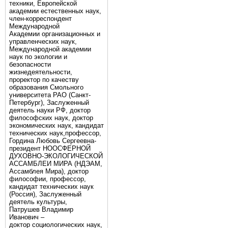
техники, Европейской
академии естественных наук,
член-корреспондент
Международной
Академии организационных и
управленческих наук,
Международной академии
наук по экологии и
безопасности
жизнедеятельности,
проректор по качеству
образования Смольного
университета РАО (Санкт-
Петербург), Заслуженный
деятель науки РФ, доктор
философских наук, доктор
экономических наук, кандидат
технических наук,профессор,
Гордина Любовь Сергеевна-
президент НООСФЕРНОЙ
ДУХОВНО-ЭКОЛОГИЧЕСКОЙ
АССАМБЛЕИ МИРА (НДЭАМ,
Ассамблея Мира), доктор
философии, профессор,
кандидат технических наук
(Россия), Заслуженный
деятель культуры,
Патрушев Владимир
Иванович –
доктор социологических наук,