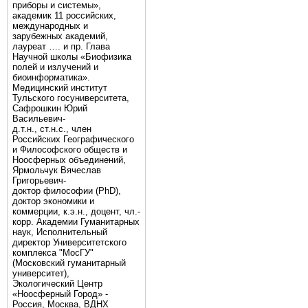
приборы и системы»,
академик 11 российских,
международных и
зарубежных академий,
лауреат …. и пр. Глава
Научной школы «Биофизика
полей и излучений и
биоинформатика».
Медицинский институт
Тульского госуниверситета,
Сафрошкин Юрий
Васильевич-
д.т.н., ст.н.с., член
Российских Географического
и Философского обществ и
Ноосферных объединений,
Ярмольчук Вячеслав
Григорьевич-
доктор философии (PhD),
доктор экономики и
коммерции, к.э.н., доцент, чл.-
корр. Академии Гуманитарных
наук, Исполнительный
директор Университетского
комплекса "МосГУ"
(Московский гуманитарный
университет),
Экологический Центр
«Ноосферный Город» -
Россия, Москва, ВДНХ