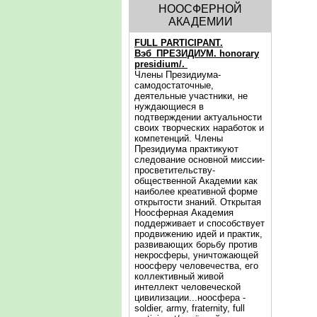
НООСФЕРНОЙ
АКАДЕМИИ
FULL PARTICIPANT.
Вэб_ПРЕЗИДИУМ. honorary
presidium/.
Члены Президиума-
самодостаточные,
деятельные участники, не
нуждающиеся в
подтверждении актуальности
своих творческих наработок и
компетенций. Члены
Президиума практикуют
следование основной миссии-
просветительству-
общественной Академии как
наиболее креативной форме
открытости знаний. Открытая
Ноосферная Академия
поддерживает и способствует
продвижению идей и практик,
развивающих борьбу против
некросферы, уничтожающей
ноосферу человечества, его
коллективный живой
интеллект человеческой
цивилизации...ноосфера -
soldier, army, fraternity, full