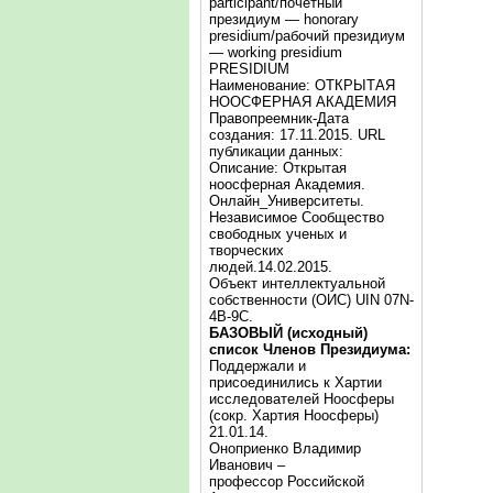
participant/почётный
президиум — honorary
presidium/рабочий президиум
— working presidium
PRESIDIUM
Наименование: ОТКРЫТАЯ
НООСФЕРНАЯ АКАДЕМИЯ
Правопреемник-Дата
создания: 17.11.2015. URL
публикации данных:
Описание: Открытая
ноосферная Академия.
Онлайн_Университеты.
Независимое Сообщество
свободных ученых и
творческих
людей.14.02.2015.
Объект интеллектуальной
собственности (ОИС) UIN 07N-
4B-9C.
БАЗОВЫЙ (исходный)
список Членов Президиума:
Поддержали и
присоединились к Хартии
исследователей Ноосферы
(сокр. Хартия Ноосферы)
21.01.14.
Оноприенко Владимир
Иванович –
профессор Российской