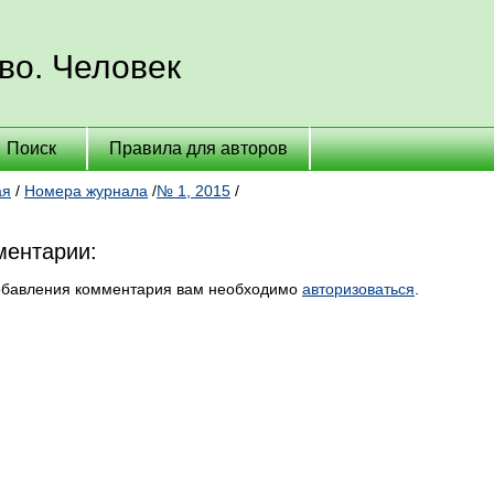
во. Человек
Поиск
Правила для авторов
ая
/
Номера журнала
/
№ 1, 2015
/
ентарии:
обавления комментария вам необходимо
авторизоваться
.