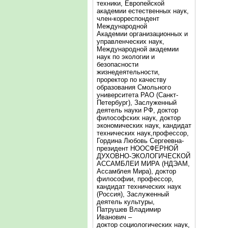
техники, Европейской
академии естественных наук,
член-корреспондент
Международной
Академии организационных и
управленческих наук,
Международной академии
наук по экологии и
безопасности
жизнедеятельности,
проректор по качеству
образования Смольного
университета РАО (Санкт-
Петербург), Заслуженный
деятель науки РФ, доктор
философских наук, доктор
экономических наук, кандидат
технических наук,профессор,
Гордина Любовь Сергеевна-
президент НООСФЕРНОЙ
ДУХОВНО-ЭКОЛОГИЧЕСКОЙ
АССАМБЛЕИ МИРА (НДЭАМ,
Ассамблея Мира), доктор
философии, профессор,
кандидат технических наук
(Россия), Заслуженный
деятель культуры,
Патрушев Владимир
Иванович –
доктор социологических наук,