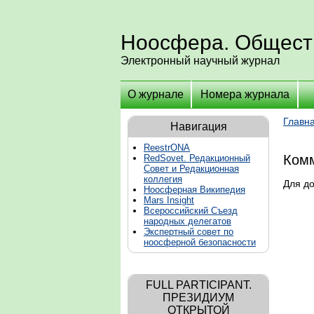
Ноосфера. Общест
Электронный научный журнал
О журнале
Номера журнала
Главн
Навигация
ReestrONA
Комм
RedSovet. Редакционный
Совет и Редакционная
коллегия
Для д
Ноосферная Википедия
Mars Insight
Всероссийский Съезд
народных делегатов
Экспертный совет по
ноосферной безопасности
FULL PARTICIPANT.
ПРЕЗИДИУМ
ОТКРЫТОЙ