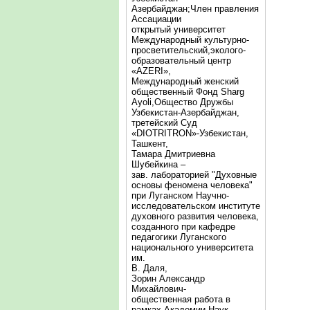
Азербайджан;Член правления
Ассациации
открытый университет
Международный культурно-
просветительский,эколого-
образовательный центр
«AZERI»,
Mеждународный женский
общественный Фонд Sharg
Аyoli,Общество Дружбы
Узбекистан-Азербайджан,
третейский Суд
«DIOTRITRON»-Узбекистан,
Ташкент,
Тамара Дмитриевна
Шубейкина –
зав. лабораторией "Духовные
основы феномена человека"
при Луганском Научно-
исследовательском институте
духовного развития человека,
созданного при кафедре
педагогики Луганского
национального университета
им.
В. Даля,
Зорин Александр
Михайлович-
общественная работа в
рамках Академии Наук