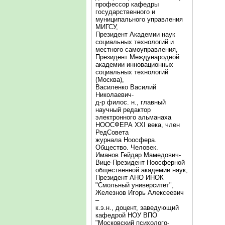
профессор кафедры
государственного и
муниципального управления
МИГСУ,
Президент Академии наук
социальных технологий и
местного самоуправления,
Президент Международной
академии инновационных
социальных технологий
(Москва),
Василенко Василий
Николаевич-
д-р филос. н., главный
научный редактор
электронного альманаха
НООСФЕРА XXI века, член
РедСовета
журнала Ноосфера.
Общество. Человек.
Иманов Гейдар Мамедович-
Вице-Президент Ноосферной
общественной академии наук,
Президент АНО ИНОК
"Смольный университет",
Железнов Игорь Алексеевич
–
к.э.н., доцент, заведующий
кафедрой НОУ ВПО
"Московский психолого-