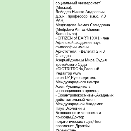
социальный университет"
(Москва),
Лебедев Никита Андреевич –
д.э.н., профессор, в.н.с. ИЭ
РАН,
Меджидова Алмаз Самедовна
(Medjidova Almaz-khanum
Samedovna)-
«CITIZEN of EARTH XX1 член
Афинской академии наук
философии имени
Аристотеля; «Делегат 2 и 3
Съездов
Азербайджанцы Мира,Судья
третейского Суда
«DIOTRITRON»,Главный
Редактор www
azeri.UZ,Руководитель
Международного центра
Аzeri;Руководитель
инновационного проекта
«Экоантропокосмизм»,Академик,
действительный член
Международной Академии
Наук Экологии и
Безопасности человека и
природы,Доктор
педагогических наук,Член
правления Дружбы
Узбекистан-