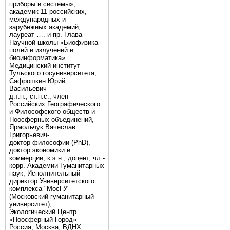
приборы и системы»,
академик 11 российских,
международных и
зарубежных академий,
лауреат …. и пр. Глава
Научной школы «Биофизика
полей и излучений и
биоинформатика».
Медицинский институт
Тульского госуниверситета,
Сафрошкин Юрий
Васильевич-
д.т.н., ст.н.с., член
Российских Географического
и Философского обществ и
Ноосферных объединений,
Ярмольчук Вячеслав
Григорьевич-
доктор философии (PhD),
доктор экономики и
коммерции, к.э.н., доцент, чл.-
корр. Академии Гуманитарных
наук, Исполнительный
директор Университетского
комплекса "МосГУ"
(Московский гуманитарный
университет),
Экологический Центр
«Ноосферный Город» -
Россия, Москва, ВДНХ