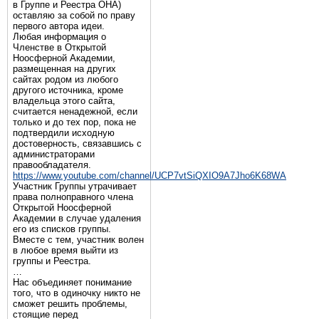
в Группе и Реестра ОНА)
оставляю за собой по праву
первого автора идеи.
Любая информация о
Членстве в Открытой
Ноосферной Академии,
размещенная на других
сайтах родом из любого
другого источника, кроме
владельца этого сайта,
считается ненадежной, если
только и до тех пор, пока не
подтвердили исходную
достоверность, связавшись с
администраторами
правообладателя.
https://www.youtube.com/channel/UCP7vtSiQXIO9A7Jho6K68WA
Участник Группы утрачивает
права полноправного члена
Открытой Ноосферной
Академии в случае удаления
его из списков группы.
Вместе с тем, участник волен
в любое время выйти из
группы и Реестра.
…
Нас объединяет понимание
того, что в одиночку никто не
сможет решить проблемы,
стоящие перед