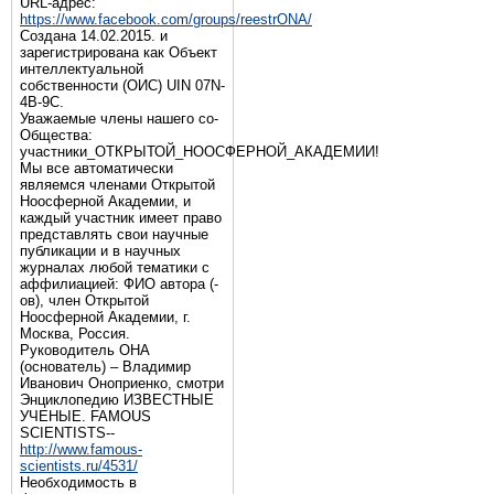
URL-адрес:
https://www.facebook.com/groups/reestrONA/
Создана 14.02.2015. и
зарегистрирована как Объект
интеллектуальной
собственности (ОИС) UIN 07N-
4B-9C.
Уважаемые члены нашего со-
Общества:
участники_ОТКРЫТОЙ_НООСФЕРНОЙ_АКАДЕМИИ!
Мы все автоматически
являемся членами Открытой
Ноосферной Академии, и
каждый участник имеет право
представлять свои научные
публикации и в научных
журналах любой тематики с
аффилиацией: ФИО автора (-
ов), член Открытой
Ноосферной Академии, г.
Москва, Россия.
Руководитель ОНА
(основатель) – Владимир
Иванович Оноприенко, смотри
Энциклопедию ИЗВЕСТНЫЕ
УЧЕНЫЕ. FAMOUS
SCIENTISTS--
http://www.famous-
scientists.ru/4531/
Необходимость в