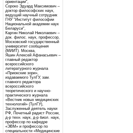
ориентации",
Сороко Эдуард Максимович –
доктор философских наук,
ведущий научный сотрудник
ГНУ "Институт философии
Национальной академии наук
Беларуси",
Каргин Николай Николаевич –
док. филос. наук, профессор,
Московский государственный
университет сообщения
(МИИТ). Москва,
Яшин Алексей Афанасьевич –
главный редактор
всероссийского
литературного журнала
«Приокские зори»,
издаваемого ТулГУ, зам.
главного редактора
всероссийского
теоретического и научно-
практического журнала
«Вестник новых медицинских
технологий» (ТулГУ),
Заслуженный деятель науки
РФ, Почетный радист России,
д-р техн. наук, д-р биол. наук,
профессор по кафедре
«ЭВМ» и профессор по
специальности «Медицинские