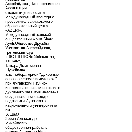
Азербайджан;Член правления
Ассациации
открытый университет
Международный культурно-
просветительский,эколого-
образовательный центр
«AZERI»,
Mеждународный женский
общественный Фонд Sharg
Аyoli,Общество Дружбы
Узбекистан-Азербайджан,
третейский Суд
«DIOTRITRON»-Узбекистан,
Ташкент,
Тамара Дмитриевна
Шубейкина –
зав. лабораторией "Духовные
основы феномена человека"
при Луганском Научно-
исследовательском институте
духовного развития человека,
созданного при кафедре
педагогики Луганского
национального университета
им.
В. Даля,
Зорин Александр
Михайлович-
общественная работа в
рамках Академии Наук