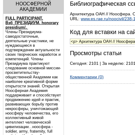
Библиографическая сс
НООСФЕРНОЙ
АКАДЕМИИ
Архитектура ОАН // Ноосфера. О
FULL PARTICIPANT.
URL:
www.es.rae.ru/noocivil/238-
Вэб_ПРЕЗИДИУМ. honorary
presidium/.
Код для вставки на сай
Члены Президиума-
самодостаточные,
деятельные участники, не
нуждающиеся в
подтверждении актуальности
Просмотры статьи
своих творческих наработок и
компетенций. Члены
Сегодня: 2101 | За неделю: 2101
Президиума практикуют
следование основной миссии-
просветительству-
Комментарии (0)
общественной Академии как
наиболее креативной форме
открытости знаний. Открытая
Ноосферная Академия
поддерживает и способствует
продвижению идей и практик,
развивающих борьбу против
некросферы, уничтожающей
ноосферу человечества, его
коллективный живой
интеллект человеческой
цивилизации...ноосфера -
soldier, army, fraternity, full