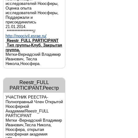
исследователей Ноосферы,
Оценка опыта
исследователей Ноосферы,
Поддержали и
присоединились
21.01.2014.
*****************//
http://noocivil.esrae.ru/
Reestr_FULL PARTICIPANT
Тип группы-Клуб. Закрытая
группа.
Метки-Вернадский Владимир
Иванович, Тесла
Никола,Ноосфера.
Reestr_FULL
PARTICIPANT.Реестр
УЧАСТНИК РЕЕСТРА-
Полноправный Член Открытой
Ноосферной
Академии/Reestr_FULL
PARTICIPANT
Метки -Вернадский Владимир
Иванович,Тесла Никола,
Ноосфера, открытая
ноосферная академия