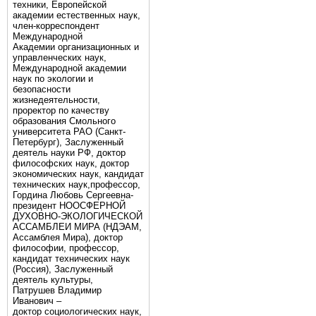
техники, Европейской
академии естественных наук,
член-корреспондент
Международной
Академии организационных и
управленческих наук,
Международной академии
наук по экологии и
безопасности
жизнедеятельности,
проректор по качеству
образования Смольного
университета РАО (Санкт-
Петербург), Заслуженный
деятель науки РФ, доктор
философских наук, доктор
экономических наук, кандидат
технических наук,профессор,
Гордина Любовь Сергеевна-
президент НООСФЕРНОЙ
ДУХОВНО-ЭКОЛОГИЧЕСКОЙ
АССАМБЛЕИ МИРА (НДЭАМ,
Ассамблея Мира), доктор
философии, профессор,
кандидат технических наук
(Россия), Заслуженный
деятель культуры,
Патрушев Владимир
Иванович –
доктор социологических наук,