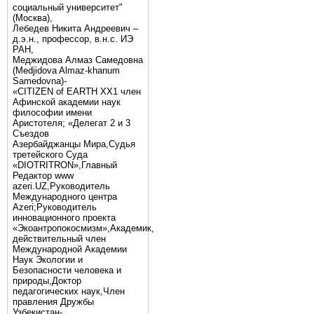
социальный университет"
(Москва),
Лебедев Никита Андреевич –
д.э.н., профессор, в.н.с. ИЭ
РАН,
Меджидова Алмаз Самедовна
(Medjidova Almaz-khanum
Samedovna)-
«CITIZEN of EARTH XX1 член
Афинской академии наук
философии имени
Аристотеля; «Делегат 2 и 3
Съездов
Азербайджанцы Мира,Судья
третейского Суда
«DIOTRITRON»,Главный
Редактор www
azeri.UZ,Руководитель
Международного центра
Аzeri;Руководитель
инновационного проекта
«Экоантропокосмизм»,Академик,
действительный член
Международной Академии
Наук Экологии и
Безопасности человека и
природы,Доктор
педагогических наук,Член
правления Дружбы
Узбекистан-