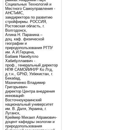
Социальных Технологий и
Местного Самоуправления -
АНСТиМС,
замдиректора по развитию
стройфирмы. РОССИЯ,
Ростовская область, г.
Волгодонск,
Алина Н. Паранина –
доц. каф. физической
географии и
природопользования РГПУ
им. А.И.Герцена,
Бабаев Накибулло
Хабибуллаевич -
проф., генеральный директор
НПФ САМОЙИНУР Ко Лтд,
д.т.н., GPhD, Узбекистан, г.
Бекабад,
Мазниченко Владимир
Григорьевич-
директор Центра внедрения
инноваций-
Восточноукраинский
национальный университет
им. В. Даля, Украина, г.
Луганск,
Креймер Михаил Абрамович-
доцент кафедры экологии и
природопользования