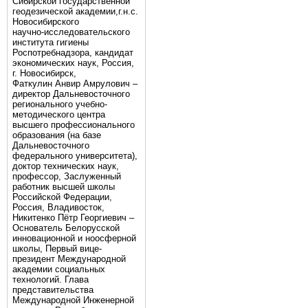
Сибирской государственной
геодезической академии,г.н.с.
Новосибирского
научно-исследовательского
института гигиены
Роспотребнадзора, кандидат
экономических наук, Россия,
г. Новосибирск,
Фаткулин Анвир Амрулович –
директор Дальневосточного
регионального учебно-
методического центра
высшего профессионального
образования (на базе
Дальневосточного
федерального университета),
доктор технических наук,
профессор, Заслуженный
работник высшей школы
Российской Федерации,
Россия, Владивосток,
Никитенко Пётр Георгиевич –
Основатель Белорусской
инновационной и ноосферной
школы, Первый вице-
президент Международной
академии социальных
технологий. Глава
представительства
Международной Инженерной