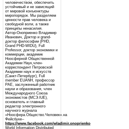
человечеством, обеспечить
устойчивый и не зависящий
от мировой конъюнктуры
миропорядок. Мы разделяем
ценности прав человека и
свободной воли, а также
принципы ненасилия.
Автор-Оноприенко Владимир
Иванович, Доктор и grand-
доктор философии (PHD,
Grand PHD-WIDU), Full
Professor, доктор экономики и
коммерции, академик
Ноосферной Общественной
Академии Наук,член-
корреспондент Петровской
Академии наук и искусств
(Санкт-Петербург), Full
member EUANH, профессор
РАЕ, заслуженный работник
науки и образования, член
Международного Союза
экономистов (МСЭ.IUE),
основатель и главный
редактор электронного
научного журнала
«Ноосфера.Общество.Человек».на
Фейсбуке--
https://www.facebook.com/wladimir.onoprienko
World Information Distributed