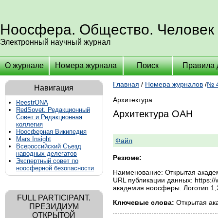
Ноосфера. Общество. Человек
Электронный научный журнал
О журнале
Номера журнала
Поиск
Правила 
Главная
/
Номера журналов
/
№ 4
Навигация
Архитектура
ReestrONA
RedSovet. Редакционный
Архитектура ОАН
Совет и Редакционная
коллегия
Ноосферная Википедия
Mars Insight
Файл
Всероссийский Съезд
народных делегатов
Резюме:
Экспертный совет по
ноосферной безопасности
Наименование: Открытая академ
URL публикации данных: https:/
академия ноосферы. Логотип 1,2
FULL PARTICIPANT.
Ключевые слова:
Открытая ак
ПРЕЗИДИУМ
ОТКРЫТОЙ