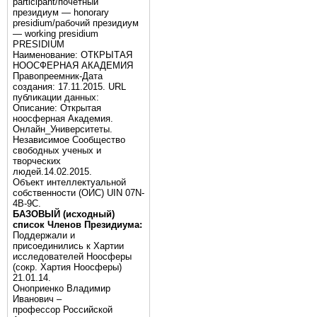
participant/почётный
президиум — honorary
presidium/рабочий президиум
— working presidium
PRESIDIUM
Наименование: ОТКРЫТАЯ
НООСФЕРНАЯ АКАДЕМИЯ
Правопреемник-Дата
создания: 17.11.2015. URL
публикации данных:
Описание: Открытая
ноосферная Академия.
Онлайн_Университеты.
Независимое Сообщество
свободных ученых и
творческих
людей.14.02.2015.
Объект интеллектуальной
собственности (ОИС) UIN 07N-
4B-9C.
БАЗОВЫЙ (исходный)
список Членов Президиума:
Поддержали и
присоединились к Хартии
исследователей Ноосферы
(сокр. Хартия Ноосферы)
21.01.14.
Оноприенко Владимир
Иванович –
профессор Российской