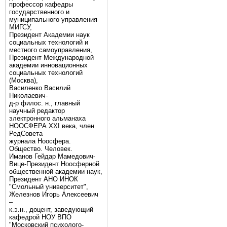
профессор кафедры
государственного и
муниципального управления
МИГСУ,
Президент Академии наук
социальных технологий и
местного самоуправления,
Президент Международной
академии инновационных
социальных технологий
(Москва),
Василенко Василий
Николаевич-
д-р филос. н., главный
научный редактор
электронного альманаха
НООСФЕРА XXI века, член
РедСовета
журнала Ноосфера.
Общество. Человек.
Иманов Гейдар Мамедович-
Вице-Президент Ноосферной
общественной академии наук,
Президент АНО ИНОК
"Смольный университет",
Железнов Игорь Алексеевич
–
к.э.н., доцент, заведующий
кафедрой НОУ ВПО
"Московский психолого-