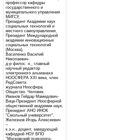
профессор кафедры
государственного и
муниципального управления
МИГСУ,
Президент Академии наук
социальных технологий и
местного самоуправления,
Президент Международной
академии инновационных
социальных технологий
(Москва),
Василенко Василий
Николаевич-
д-р филос. н., главный
научный редактор
электронного альманаха
НООСФЕРА XXI века, член
РедСовета
журнала Ноосфера.
Общество. Человек.
Иманов Гейдар Мамедович-
Вице-Президент Ноосферной
общественной академии наук,
Президент АНО ИНОК
"Смольный университет",
Железнов Игорь Алексеевич
–
к.э.н., доцент, заведующий
кафедрой НОУ ВПО
"Московский психолого-