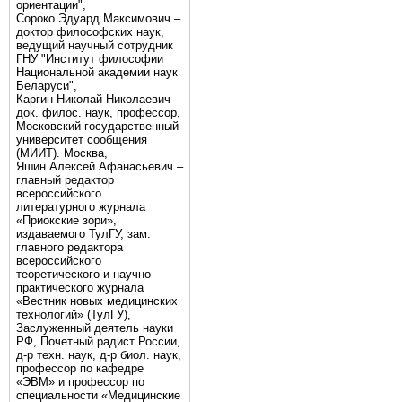
ориентации",
Сороко Эдуард Максимович –
доктор философских наук,
ведущий научный сотрудник
ГНУ "Институт философии
Национальной академии наук
Беларуси",
Каргин Николай Николаевич –
док. филос. наук, профессор,
Московский государственный
университет сообщения
(МИИТ). Москва,
Яшин Алексей Афанасьевич –
главный редактор
всероссийского
литературного журнала
«Приокские зори»,
издаваемого ТулГУ, зам.
главного редактора
всероссийского
теоретического и научно-
практического журнала
«Вестник новых медицинских
технологий» (ТулГУ),
Заслуженный деятель науки
РФ, Почетный радист России,
д-р техн. наук, д-р биол. наук,
профессор по кафедре
«ЭВМ» и профессор по
специальности «Медицинские