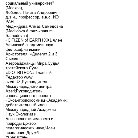
социальный университет"
(Москва),
Лебедев Никита Андреевич –
д.э.н., профессор, в.н.с. ИЭ
РАН,
Меджидова Алмаз Самедовна
(Medjidova Almaz-khanum
Samedovna)-
«CITIZEN of EARTH XX1 член
Афинской академии наук
философии имени
Аристотеля; «Делегат 2 и 3
Съездов
Азербайджанцы Мира,Судья
третейского Суда
«DIOTRITRON»,Главный
Редактор www
azeri.UZ,Руководитель
Международного центра
Аzeri;Руководитель
инновационного проекта
«Экоантропокосмизм»,Академик,
действительный член
Международной Академии
Наук Экологии и
Безопасности человека и
природы,Доктор
педагогических наук,Член
правления Дружбы
Узбекистан-