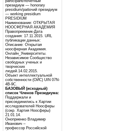
participant/почётный
президиум — honorary
presidium/рабочий президиум
— working presidium
PRESIDIUM
Наименование: ОТКРЫТАЯ
НООСФЕРНАЯ АКАДЕМИЯ
Правопреемник-Дата
создания: 17.11.2015. URL
публикации данных:
Описание: Открытая
ноосферная Академия.
Онлайн_Университеты.
Независимое Сообщество
свободных ученых и
творческих
людей.14.02.2015.
Объект интеллектуальной
собственности (ОИС) UIN 07N-
4B-9C.
БАЗОВЫЙ (исходный)
список Членов Президиума:
Поддержали и
присоединились к Хартии
исследователей Ноосферы
(сокр. Хартия Ноосферы)
21.01.14.
Оноприенко Владимир
Иванович –
профессор Российской