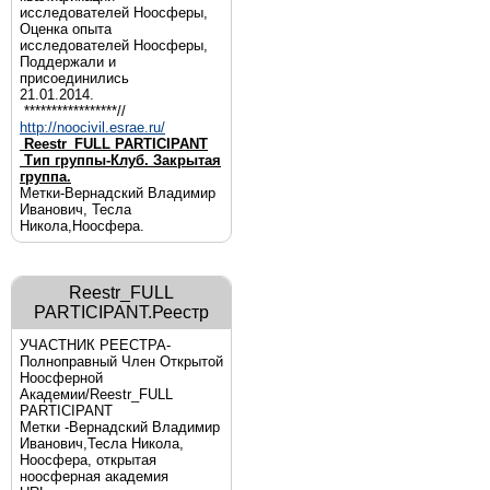
исследователей Ноосферы,
Оценка опыта
исследователей Ноосферы,
Поддержали и
присоединились
21.01.2014.
*****************//
http://noocivil.esrae.ru/
Reestr_FULL PARTICIPANT
Тип группы-Клуб. Закрытая
группа.
Метки-Вернадский Владимир
Иванович, Тесла
Никола,Ноосфера.
Reestr_FULL
PARTICIPANT.Реестр
УЧАСТНИК РЕЕСТРА-
Полноправный Член Открытой
Ноосферной
Академии/Reestr_FULL
PARTICIPANT
Метки -Вернадский Владимир
Иванович,Тесла Никола,
Ноосфера, открытая
ноосферная академия