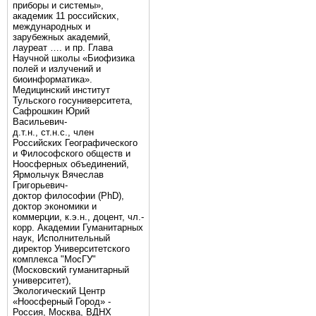
приборы и системы»,
академик 11 российских,
международных и
зарубежных академий,
лауреат …. и пр. Глава
Научной школы «Биофизика
полей и излучений и
биоинформатика».
Медицинский институт
Тульского госуниверситета,
Сафрошкин Юрий
Васильевич-
д.т.н., ст.н.с., член
Российских Географического
и Философского обществ и
Ноосферных объединений,
Ярмольчук Вячеслав
Григорьевич-
доктор философии (PhD),
доктор экономики и
коммерции, к.э.н., доцент, чл.-
корр. Академии Гуманитарных
наук, Исполнительный
директор Университетского
комплекса "МосГУ"
(Московский гуманитарный
университет),
Экологический Центр
«Ноосферный Город» -
Россия, Москва, ВДНХ