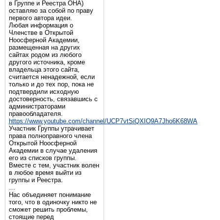
в Группе и Реестра ОНА)
оставляю за собой по праву
первого автора идеи.
Любая информация о
Членстве в Открытой
Ноосферной Академии,
размещенная на других
сайтах родом из любого
другого источника, кроме
владельца этого сайта,
считается ненадежной, если
только и до тех пор, пока не
подтвердили исходную
достоверность, связавшись с
администраторами
правообладателя.
https://www.youtube.com/channel/UCP7vtSiQXIO9A7Jho6K68WA
Участник Группы утрачивает
права полноправного члена
Открытой Ноосферной
Академии в случае удаления
его из списков группы.
Вместе с тем, участник волен
в любое время выйти из
группы и Реестра.
…
Нас объединяет понимание
того, что в одиночку никто не
сможет решить проблемы,
стоящие перед