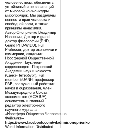
человечеством, обеспечить
устойчивый и не зависящий
от мировой конъюнктуры
миропорядок. Мы разделяем
ценности прав человека и
свободной воли, а также
принципы ненасилия.
Автор-Оноприенко Владимир
Иванович, Доктор и grand-
доктор философии (PHD,
Grand PHD-WIDU), Full
Professor, доктор экономики и
коммерции, академик
Ноосферной Общественной
Академии Наук,член-
корреспондент Петровской
Академии наук и искусств
(Санкт-Петербург), Full
member EUANH, профессор
РАЕ, заслуженный работник
науки и образования, член
Международного Союза
экономистов (МСЭ.IUE),
основатель и главный
редактор электронного
научного журнала
«Ноосфера.Общество.Человек».на
Фейсбуке--
https://www.facebook.com/wladimir.onoprienko
World Information Distributed