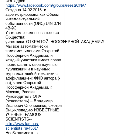
URL-адрес:
https://www.facebook.com/groups/reestrONA/
Создана 14.02.2015. и
зарегистрирована как Объект
интеллектуальной
собственности (ОИС) UIN 07N-
4B-9C.
Уважаемые члены нашего со-
Общества:
участники_ОТКРЫТОЙ_НООСФЕРНОЙ_АКАДЕМИИ!
Мы все автоматически
являемся членами Открытой
Ноосферной Академии, и
каждый участник имеет право
представлять свои научные
публикации и в научных
журналах любой тематики с
аффилиацией: ФИО автора (-
ов), член Открытой
Ноосферной Академии, г.
Москва, Россия.
Руководитель ОНА
(основатель) – Владимир
Иванович Оноприенко, смотри
Энциклопедию ИЗВЕСТНЫЕ
УЧЕНЫЕ. FAMOUS
SCIENTISTS--
http://www.famous-
scientists.ru/4531/
Необходимость в