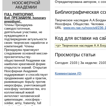
Отредактирована автором, с сох
НООСФЕРНОЙ
АКАДЕМИИ
Библиографическая сс
FULL PARTICIPANT.
Вэб_ПРЕЗИДИУМ. honorary
Творческое наследие А.А.Богдан
presidium/.
Ноосфера. Общество. Человек. –
Члены Президиума-
URL:
www.es.rae.ru/noocivil/236-
самодостаточные,
деятельные участники, не
нуждающиеся в
Код для вставки на сай
подтверждении актуальности
своих творческих наработок и
компетенций. Члены
Президиума практикуют
следование основной миссии-
Просмотры статьи
просветительству-
общественной Академии как
Сегодня: 2103 | За неделю: 2103
наиболее креативной форме
открытости знаний. Открытая
Ноосферная Академия
Комментарии (0)
поддерживает и способствует
продвижению идей и практик,
развивающих борьбу против
некросферы, уничтожающей
ноосферу человечества, его
коллективный живой
интеллект человеческой
цивилизации...ноосфера -
soldier, army, fraternity, full