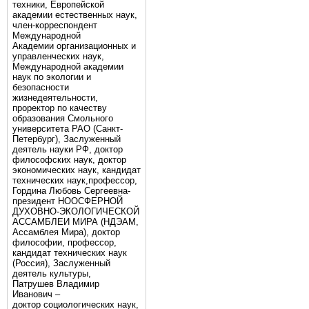
техники, Европейской
академии естественных наук,
член-корреспондент
Международной
Академии организационных и
управленческих наук,
Международной академии
наук по экологии и
безопасности
жизнедеятельности,
проректор по качеству
образования Смольного
университета РАО (Санкт-
Петербург), Заслуженный
деятель науки РФ, доктор
философских наук, доктор
экономических наук, кандидат
технических наук,профессор,
Гордина Любовь Сергеевна-
президент НООСФЕРНОЙ
ДУХОВНО-ЭКОЛОГИЧЕСКОЙ
АССАМБЛЕИ МИРА (НДЭАМ,
Ассамблея Мира), доктор
философии, профессор,
кандидат технических наук
(Россия), Заслуженный
деятель культуры,
Патрушев Владимир
Иванович –
доктор социологических наук,