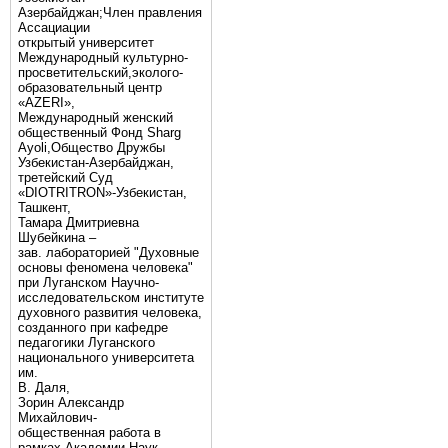
Азербайджан;Член правления
Ассациации
открытый университет
Международный культурно-
просветительский,эколого-
образовательный центр
«AZERI»,
Mеждународный женский
общественный Фонд Sharg
Аyoli,Общество Дружбы
Узбекистан-Азербайджан,
третейский Суд
«DIOTRITRON»-Узбекистан,
Ташкент,
Тамара Дмитриевна
Шубейкина –
зав. лабораторией "Духовные
основы феномена человека"
при Луганском Научно-
исследовательском институте
духовного развития человека,
созданного при кафедре
педагогики Луганского
национального университета
им.
В. Даля,
Зорин Александр
Михайлович-
общественная работа в
рамках Академии Наук