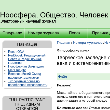
Ноосфера. Общество. Человек
Электронный научный журнал
О журнале
Номера журнала
Поиск
Правила 
Главная
/
Номера журналов
/
№ 4
Навигация
Философские науки
ReestrONA
RedSovet. Редакционный
Творческое наследие А
Совет и Редакционная
века и системогенетик
коллегия
Ноосферная Википедия
Mars Insight
Всероссийский Съезд
Файл
народных делегатов
Экспертный совет по
ноосферной безопасности
Резюме:
Масштабность богдановского пр
осмысления его в контексте цив
FULL PARTICIPANT.
цивилизация и который следует 
ПРЕЗИДИУМ
Ключевые слова:
Статья напис
ОТКРЫТОЙ