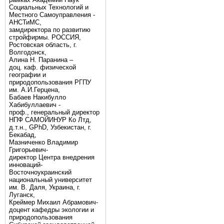
Социальных Технологий и
Местного Самоуправления -
АНСТиМС,
замдиректора по развитию
стройфирмы. РОССИЯ,
Ростовская область, г.
Волгодонск,
Алина Н. Паранина –
доц. каф. физической
географии и
природопользования РГПУ
им. А.И.Герцена,
Бабаев Накибулло
Хабибуллаевич -
проф., генеральный директор
НПФ САМОЙИНУР Ко Лтд,
д.т.н., GPhD, Узбекистан, г.
Бекабад,
Мазниченко Владимир
Григорьевич-
директор Центра внедрения
инноваций-
Восточноукраинский
национальный университет
им. В. Даля, Украина, г.
Луганск,
Креймер Михаил Абрамович-
доцент кафедры экологии и
природопользования