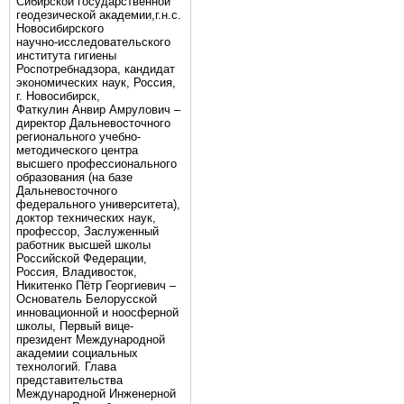
Сибирской государственной
геодезической академии,г.н.с.
Новосибирского
научно-исследовательского
института гигиены
Роспотребнадзора, кандидат
экономических наук, Россия,
г. Новосибирск,
Фаткулин Анвир Амрулович –
директор Дальневосточного
регионального учебно-
методического центра
высшего профессионального
образования (на базе
Дальневосточного
федерального университета),
доктор технических наук,
профессор, Заслуженный
работник высшей школы
Российской Федерации,
Россия, Владивосток,
Никитенко Пётр Георгиевич –
Основатель Белорусской
инновационной и ноосферной
школы, Первый вице-
президент Международной
академии социальных
технологий. Глава
представительства
Международной Инженерной