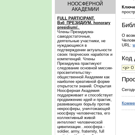
НООСФЕРНОЙ
Ключе
АКАДЕМИИ
простр
FULL PARTICIPANT.
Вэб_ПРЕЗИДИУМ. honorary
Библ
presidium/.
Члены Президиума-
О возм
самодостаточные,
Челове
деятельные участники, не
URL:
w
нуждающиеся в
подтверждении актуальности
своих творческих наработок и
Код 
компетенций. Члены
Президиума практикуют
следование основной миссии-
просветительству-
общественной Академии как
Прос
наиболее креативной форме
открытости знаний. Открытая
Сегодн
Ноосферная Академия
поддерживает и способствует
продвижению идей и практик,
Комме
развивающих борьбу против
некросферы, уничтожающей
ноосферу человечества, его
коллективный живой
интеллект человеческой
цивилизации...ноосфера -
soldier, army, fraternity, full