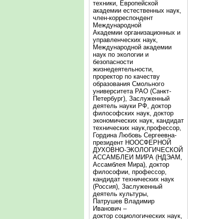
техники, Европейской
академии естественных наук,
член-корреспондент
Международной
Академии организационных и
управленческих наук,
Международной академии
наук по экологии и
безопасности
жизнедеятельности,
проректор по качеству
образования Смольного
университета РАО (Санкт-
Петербург), Заслуженный
деятель науки РФ, доктор
философских наук, доктор
экономических наук, кандидат
технических наук,профессор,
Гордина Любовь Сергеевна-
президент НООСФЕРНОЙ
ДУХОВНО-ЭКОЛОГИЧЕСКОЙ
АССАМБЛЕИ МИРА (НДЭАМ,
Ассамблея Мира), доктор
философии, профессор,
кандидат технических наук
(Россия), Заслуженный
деятель культуры,
Патрушев Владимир
Иванович –
доктор социологических наук,