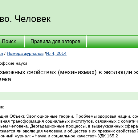
во. Человек
Поиск
Правила для авторов
ая
/
Номера журналов
/
№ 4, 2014
офские науки
зможных свойствах (механизмах) в эволюции ж
века
е:
ация Объект. Эволюционные теории. Проблемы здоровья нации, со
ивная трансформация социальных институтов, связанных с соматич
ьем человека. Дергадационные процессы, в вышеуказанных сферах
жается ли эволюция человека и общества в их прежних свойствах?
онный журнал: «Наука и социальное качество» УДК 165.2