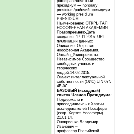
participant/почётный
президиум — honorary
presidium/рабочий президиум
— working presidium
PRESIDIUM
Наименование: ОТКРЫТАЯ
НООСФЕРНАЯ АКАДЕМИЯ
Правопреемник-Дата
создания: 17.11.2015. URL
публикации данных:
Описание: Открытая
ноосферная Академия.
Онлайн_Университеты.
Независимое Сообщество
свободных ученых и
творческих
людей.14.02.2015.
Объект интеллектуальной
собственности (ОИС) UIN 07N-
4B-9C.
БАЗОВЫЙ (исходный)
список Членов Президиума:
Поддержали и
присоединились к Хартии
исследователей Ноосферы
(сокр. Хартия Ноосферы)
21.01.14.
Оноприенко Владимир
Иванович –
профессор Российской