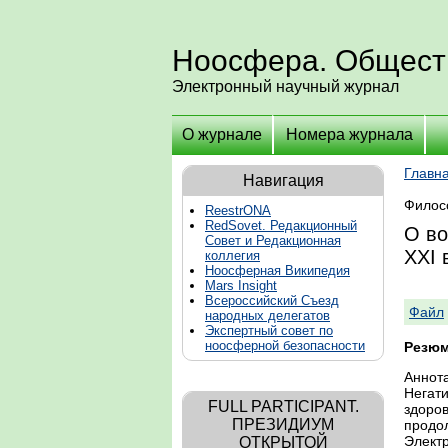
Ноосфера. Общест
Электронный научный журнал
О журнале
Номера журнала
Главн
Навигация
Филос
ReestrONA
RedSovet. Редакционный
О во
Совет и Редакционная
ХХI 
коллегия
Ноосферная Википедия
Mars Insight
Всероссийский Съезд
Файл
народных делегатов
Экспертный совет по
ноосферной безопасности
Резюм
Аннот
Негат
FULL PARTICIPANT.
здоров
ПРЕЗИДИУМ
продол
Электр
ОТКРЫТОЙ