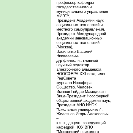
профессор кафедры
государственного и
муниципального управления
МИГСУ,
Президент Академии наук
социальных технологий и
местного самоуправления,
Президент Международной
академии инновационных
социальных технологий
(Москва),
Василенко Василий
Николаевич-
д-р филос. н., главный
научный редактор
электронного альманаха
НООСФЕРА XXI века, член
РедСовета
журнала Ноосфера.
Общество. Человек.
Иманов Гейдар Мамедович-
Вице-Президент Ноосферной
общественной академии наук,
Президент АНО ИНОК
"Смольный университет",
Железнов Игорь Алексеевич
–
к.э.н., доцент, заведующий
кафедрой НОУ ВПО
"Московский психолого-