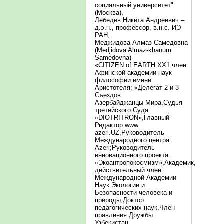
социальный университет"
(Москва),
Лебедев Никита Андреевич –
д.э.н., профессор, в.н.с. ИЭ
РАН,
Меджидова Алмаз Самедовна
(Medjidova Almaz-khanum
Samedovna)-
«CITIZEN of EARTH XX1 член
Афинской академии наук
философии имени
Аристотеля; «Делегат 2 и 3
Съездов
Азербайджанцы Мира,Судья
третейского Суда
«DIOTRITRON»,Главный
Редактор www
azeri.UZ,Руководитель
Международного центра
Аzeri;Руководитель
инновационного проекта
«Экоантропокосмизм»,Академик,
действительный член
Международной Академии
Наук Экологии и
Безопасности человека и
природы,Доктор
педагогических наук,Член
правления Дружбы
Узбекистан-