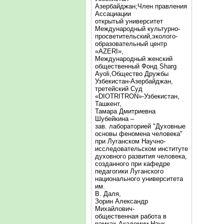
Азербайджан;Член правления
Ассациации
открытый университет
Международный культурно-
просветительский,эколого-
образовательный центр
«AZERI»,
Mеждународный женский
общественный Фонд Sharg
Аyoli,Общество Дружбы
Узбекистан-Азербайджан,
третейский Суд
«DIOTRITRON»-Узбекистан,
Ташкент,
Тамара Дмитриевна
Шубейкина –
зав. лабораторией "Духовные
основы феномена человека"
при Луганском Научно-
исследовательском институте
духовного развития человека,
созданного при кафедре
педагогики Луганского
национального университета
им.
В. Даля,
Зорин Александр
Михайлович-
общественная работа в
рамках Академии Наук