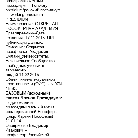
participant/почётный
президиум — honorary
presidium/рабочий президиум
— working presidium
PRESIDIUM
Наименование: ОТКРЫТАЯ
НООСФЕРНАЯ АКАДЕМИЯ
Правопреемник-Дата
создания: 17.11.2015. URL
публикации данных:
Описание: Открытая
ноосферная Академия.
Онлайн_Университеты.
Независимое Сообщество
свободных ученых и
творческих
людей.14.02.2015.
Объект интеллектуальной
собственности (ОИС) UIN 07N-
4B-9C.
БАЗОВЫЙ (исходный)
список Членов Президиума:
Поддержали и
присоединились к Хартии
исследователей Ноосферы
(сокр. Хартия Ноосферы)
21.01.14.
Оноприенко Владимир
Иванович –
профессор Российской