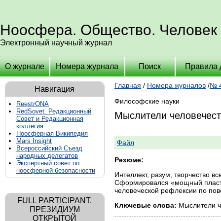
Ноосфера. Общество. Человек
Электронный научный журнал
О журнале
Номера журнала
Поиск
Правила 
Главная
/
Номера журналов
/
№ 4
Навигация
Философские науки
ReestrONA
RedSovet. Редакционный
Мыслители человечеств
Совет и Редакционная
коллегия
Ноосферная Википедия
Mars Insight
Файл
Всероссийский Съезд
народных делегатов
Резюме:
Экспертный совет по
ноосферной безопасности
Интеллект, разум, творчество в
Сформировался «мощный пласт» 
человеческой рефлексии по пово
FULL PARTICIPANT.
Ключевые слова:
Мыслители че
ПРЕЗИДИУМ
ОТКРЫТОЙ