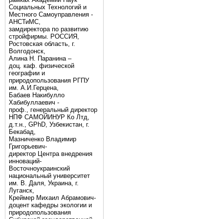
Социальных Технологий и
Местного Самоуправления -
АНСТиМС,
замдиректора по развитию
стройфирмы. РОССИЯ,
Ростовская область, г.
Волгодонск,
Алина Н. Паранина –
доц. каф. физической
географии и
природопользования РГПУ
им. А.И.Герцена,
Бабаев Накибулло
Хабибуллаевич -
проф., генеральный директор
НПФ САМОЙИНУР Ко Лтд,
д.т.н., GPhD, Узбекистан, г.
Бекабад,
Мазниченко Владимир
Григорьевич-
директор Центра внедрения
инноваций-
Восточноукраинский
национальный университет
им. В. Даля, Украина, г.
Луганск,
Креймер Михаил Абрамович-
доцент кафедры экологии и
природопользования