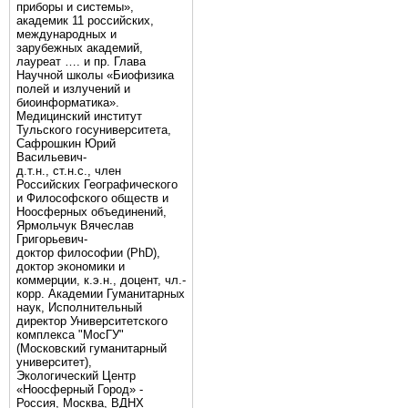
приборы и системы»,
академик 11 российских,
международных и
зарубежных академий,
лауреат …. и пр. Глава
Научной школы «Биофизика
полей и излучений и
биоинформатика».
Медицинский институт
Тульского госуниверситета,
Сафрошкин Юрий
Васильевич-
д.т.н., ст.н.с., член
Российских Географического
и Философского обществ и
Ноосферных объединений,
Ярмольчук Вячеслав
Григорьевич-
доктор философии (PhD),
доктор экономики и
коммерции, к.э.н., доцент, чл.-
корр. Академии Гуманитарных
наук, Исполнительный
директор Университетского
комплекса "МосГУ"
(Московский гуманитарный
университет),
Экологический Центр
«Ноосферный Город» -
Россия, Москва, ВДНХ