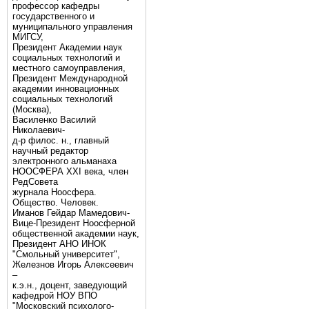
профессор кафедры
государственного и
муниципального управления
МИГСУ,
Президент Академии наук
социальных технологий и
местного самоуправления,
Президент Международной
академии инновационных
социальных технологий
(Москва),
Василенко Василий
Николаевич-
д-р филос. н., главный
научный редактор
электронного альманаха
НООСФЕРА XXI века, член
РедСовета
журнала Ноосфера.
Общество. Человек.
Иманов Гейдар Мамедович-
Вице-Президент Ноосферной
общественной академии наук,
Президент АНО ИНОК
"Смольный университет",
Железнов Игорь Алексеевич
–
к.э.н., доцент, заведующий
кафедрой НОУ ВПО
"Московский психолого-