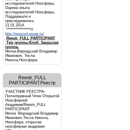
исследователей Ноосферы,
Оценка опыта
исследователей Ноосферы,
Поддержали и
присоединились
21.01.2014.
*****************//
http://noocivil.esrae.ru/
Reestr_FULL PARTICIPANT
Тип группы-Клуб. Закрытая
группа.
Метки-Вернадский Владимир
Иванович, Тесла
Никола,Ноосфера.
Reestr_FULL
PARTICIPANT.Реестр
УЧАСТНИК РЕЕСТРА-
Полноправный Член Открытой
Ноосферной
Академии/Reestr_FULL
PARTICIPANT
Метки -Вернадский Владимир
Иванович,Тесла Никола,
Ноосфера, открытая
ноосферная академия