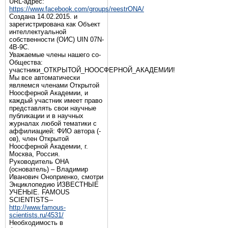
URL-адрес:
https://www.facebook.com/groups/reestrONA/
Создана 14.02.2015. и
зарегистрирована как Объект
интеллектуальной
собственности (ОИС) UIN 07N-
4B-9C.
Уважаемые члены нашего со-
Общества:
участники_ОТКРЫТОЙ_НООСФЕРНОЙ_АКАДЕМИИ!
Мы все автоматически
являемся членами Открытой
Ноосферной Академии, и
каждый участник имеет право
представлять свои научные
публикации и в научных
журналах любой тематики с
аффилиацией: ФИО автора (-
ов), член Открытой
Ноосферной Академии, г.
Москва, Россия.
Руководитель ОНА
(основатель) – Владимир
Иванович Оноприенко, смотри
Энциклопедию ИЗВЕСТНЫЕ
УЧЕНЫЕ. FAMOUS
SCIENTISTS--
http://www.famous-
scientists.ru/4531/
Необходимость в