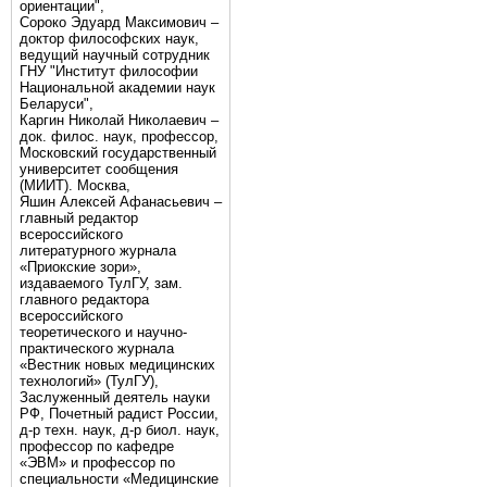
ориентации",
Сороко Эдуард Максимович –
доктор философских наук,
ведущий научный сотрудник
ГНУ "Институт философии
Национальной академии наук
Беларуси",
Каргин Николай Николаевич –
док. филос. наук, профессор,
Московский государственный
университет сообщения
(МИИТ). Москва,
Яшин Алексей Афанасьевич –
главный редактор
всероссийского
литературного журнала
«Приокские зори»,
издаваемого ТулГУ, зам.
главного редактора
всероссийского
теоретического и научно-
практического журнала
«Вестник новых медицинских
технологий» (ТулГУ),
Заслуженный деятель науки
РФ, Почетный радист России,
д-р техн. наук, д-р биол. наук,
профессор по кафедре
«ЭВМ» и профессор по
специальности «Медицинские