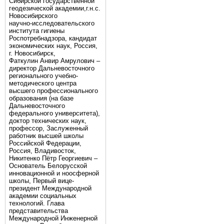
Сибирской государственной
геодезической академии,г.н.с.
Новосибирского
научно-исследовательского
института гигиены
Роспотребнадзора, кандидат
экономических наук, Россия,
г. Новосибирск,
Фаткулин Анвир Амрулович –
директор Дальневосточного
регионального учебно-
методического центра
высшего профессионального
образования (на базе
Дальневосточного
федерального университета),
доктор технических наук,
профессор, Заслуженный
работник высшей школы
Российской Федерации,
Россия, Владивосток,
Никитенко Пётр Георгиевич –
Основатель Белорусской
инновационной и ноосферной
школы, Первый вице-
президент Международной
академии социальных
технологий. Глава
представительства
Международной Инженерной