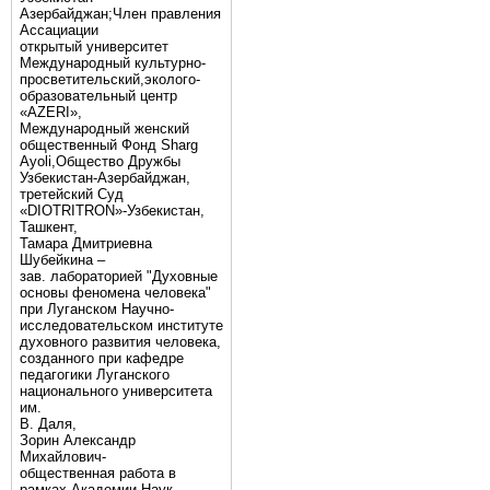
Азербайджан;Член правления
Ассациации
открытый университет
Международный культурно-
просветительский,эколого-
образовательный центр
«AZERI»,
Mеждународный женский
общественный Фонд Sharg
Аyoli,Общество Дружбы
Узбекистан-Азербайджан,
третейский Суд
«DIOTRITRON»-Узбекистан,
Ташкент,
Тамара Дмитриевна
Шубейкина –
зав. лабораторией "Духовные
основы феномена человека"
при Луганском Научно-
исследовательском институте
духовного развития человека,
созданного при кафедре
педагогики Луганского
национального университета
им.
В. Даля,
Зорин Александр
Михайлович-
общественная работа в
рамках Академии Наук