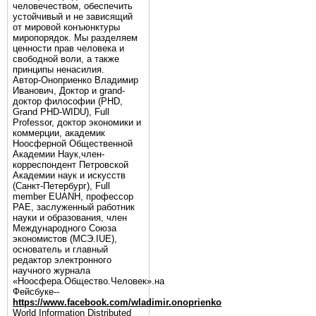
человечеством, обеспечить
устойчивый и не зависящий
от мировой конъюнктуры
миропорядок. Мы разделяем
ценности прав человека и
свободной воли, а также
принципы ненасилия.
Автор-Оноприенко Владимир
Иванович, Доктор и grand-
доктор философии (PHD,
Grand PHD-WIDU), Full
Professor, доктор экономики и
коммерции, академик
Ноосферной Общественной
Академии Наук,член-
корреспондент Петровской
Академии наук и искусств
(Санкт-Петербург), Full
member EUANH, профессор
РАЕ, заслуженный работник
науки и образования, член
Международного Союза
экономистов (МСЭ.IUE),
основатель и главный
редактор электронного
научного журнала
«Ноосфера.Общество.Человек».на
Фейсбуке--
https://www.facebook.com/wladimir.onoprienko
World Information Distributed