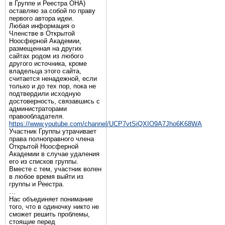
в Группе и Реестра ОНА)
оставляю за собой по праву
первого автора идеи.
Любая информация о
Членстве в Открытой
Ноосферной Академии,
размещенная на других
сайтах родом из любого
другого источника, кроме
владельца этого сайта,
считается ненадежной, если
только и до тех пор, пока не
подтвердили исходную
достоверность, связавшись с
администраторами
правообладателя.
https://www.youtube.com/channel/UCP7vtSiQXIO9A7Jho6K68WA
Участник Группы утрачивает
права полноправного члена
Открытой Ноосферной
Академии в случае удаления
его из списков группы.
Вместе с тем, участник волен
в любое время выйти из
группы и Реестра.
…
Нас объединяет понимание
того, что в одиночку никто не
сможет решить проблемы,
стоящие перед