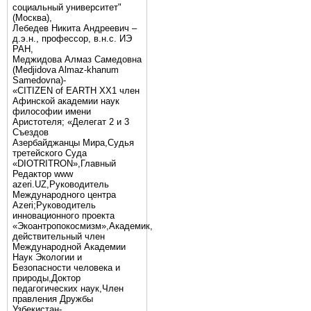
социальный университет"
(Москва),
Лебедев Никита Андреевич –
д.э.н., профессор, в.н.с. ИЭ
РАН,
Меджидова Алмаз Самедовна
(Medjidova Almaz-khanum
Samedovna)-
«CITIZEN of EARTH XX1 член
Афинской академии наук
философии имени
Аристотеля; «Делегат 2 и 3
Съездов
Азербайджанцы Мира,Судья
третейского Суда
«DIOTRITRON»,Главный
Редактор www
azeri.UZ,Руководитель
Международного центра
Аzeri;Руководитель
инновационного проекта
«Экоантропокосмизм»,Академик,
действительный член
Международной Академии
Наук Экологии и
Безопасности человека и
природы,Доктор
педагогических наук,Член
правления Дружбы
Узбекистан-