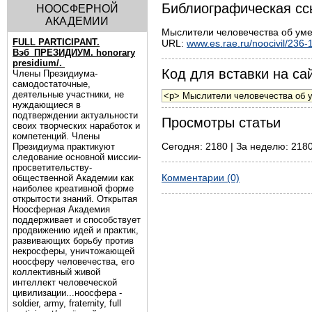
Библиографическая сс
НООСФЕРНОЙ
АКАДЕМИИ
Мыслители человечества об уме,
FULL PARTICIPANT.
URL:
www.es.rae.ru/noocivil/236-
Вэб_ПРЕЗИДИУМ. honorary
presidium/.
Код для вставки на сай
Члены Президиума-
самодостаточные,
деятельные участники, не
нуждающиеся в
подтверждении актуальности
Просмотры статьи
своих творческих наработок и
компетенций. Члены
Сегодня: 2180 | За неделю: 2180
Президиума практикуют
следование основной миссии-
просветительству-
Комментарии (0)
общественной Академии как
наиболее креативной форме
открытости знаний. Открытая
Ноосферная Академия
поддерживает и способствует
продвижению идей и практик,
развивающих борьбу против
некросферы, уничтожающей
ноосферу человечества, его
коллективный живой
интеллект человеческой
цивилизации...ноосфера -
soldier, army, fraternity, full