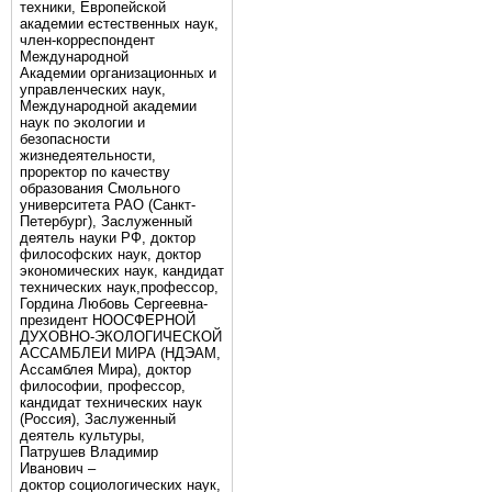
техники, Европейской
академии естественных наук,
член-корреспондент
Международной
Академии организационных и
управленческих наук,
Международной академии
наук по экологии и
безопасности
жизнедеятельности,
проректор по качеству
образования Смольного
университета РАО (Санкт-
Петербург), Заслуженный
деятель науки РФ, доктор
философских наук, доктор
экономических наук, кандидат
технических наук,профессор,
Гордина Любовь Сергеевна-
президент НООСФЕРНОЙ
ДУХОВНО-ЭКОЛОГИЧЕСКОЙ
АССАМБЛЕИ МИРА (НДЭАМ,
Ассамблея Мира), доктор
философии, профессор,
кандидат технических наук
(Россия), Заслуженный
деятель культуры,
Патрушев Владимир
Иванович –
доктор социологических наук,