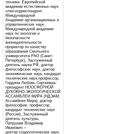
техники, Европейской
академии естественных наук,
член-корреспондент
Международной
Академии организационных и
управленческих наук,
Международной академии
наук по экологии и
безопасности
жизнедеятельности,
проректор по качеству
образования Смольного
университета РАО (Санкт-
Петербург), Заслуженный
деятель науки РФ, доктор
философских наук, доктор
экономических наук, кандидат
технических наук,профессор,
Гордина Любовь Сергеевна-
президент НООСФЕРНОЙ
ДУХОВНО-ЭКОЛОГИЧЕСКОЙ
АССАМБЛЕИ МИРА (НДЭАМ,
Ассамблея Мира), доктор
философии, профессор,
кандидат технических наук
(Россия), Заслуженный
деятель культуры,
Патрушев Владимир
Иванович –
доктор социологических наук,