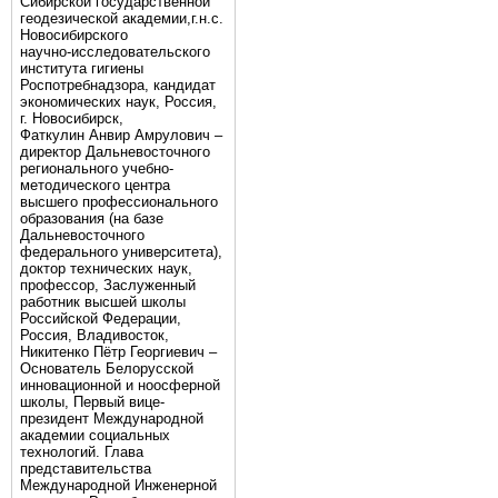
Сибирской государственной
геодезической академии,г.н.с.
Новосибирского
научно-исследовательского
института гигиены
Роспотребнадзора, кандидат
экономических наук, Россия,
г. Новосибирск,
Фаткулин Анвир Амрулович –
директор Дальневосточного
регионального учебно-
методического центра
высшего профессионального
образования (на базе
Дальневосточного
федерального университета),
доктор технических наук,
профессор, Заслуженный
работник высшей школы
Российской Федерации,
Россия, Владивосток,
Никитенко Пётр Георгиевич –
Основатель Белорусской
инновационной и ноосферной
школы, Первый вице-
президент Международной
академии социальных
технологий. Глава
представительства
Международной Инженерной