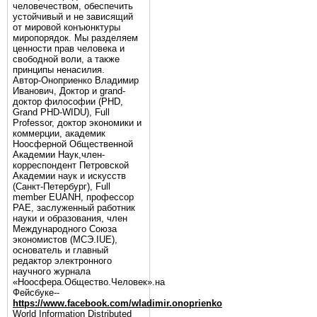
человечеством, обеспечить
устойчивый и не зависящий
от мировой конъюнктуры
миропорядок. Мы разделяем
ценности прав человека и
свободной воли, а также
принципы ненасилия.
Автор-Оноприенко Владимир
Иванович, Доктор и grand-
доктор философии (PHD,
Grand PHD-WIDU), Full
Professor, доктор экономики и
коммерции, академик
Ноосферной Общественной
Академии Наук,член-
корреспондент Петровской
Академии наук и искусств
(Санкт-Петербург), Full
member EUANH, профессор
РАЕ, заслуженный работник
науки и образования, член
Международного Союза
экономистов (МСЭ.IUE),
основатель и главный
редактор электронного
научного журнала
«Ноосфера.Общество.Человек».на
Фейсбуке--
https://www.facebook.com/wladimir.onoprienko
World Information Distributed