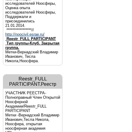
исследователей Ноосферы,
Оценка опыта
исследователей Ноосферы,
Поддержали и
присоединились
21.01.2014.
*****************//
http://noocivil.esrae.ru/
Reestr_FULL PARTICIPANT
Тип группы-Клуб. Закрытая
группа.
Метки-Вернадский Владимир
Иванович, Тесла
Никола,Ноосфера.
Reestr_FULL
PARTICIPANT.Реестр
УЧАСТНИК РЕЕСТРА-
Полноправный Член Открытой
Ноосферной
Академии/Reestr_FULL
PARTICIPANT
Метки -Вернадский Владимир
Иванович,Тесла Никола,
Ноосфера, открытая
ноосферная академия