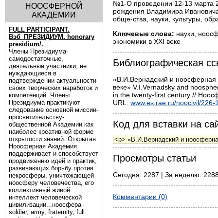
№1-О проведении 12-13 марта 
НООСФЕРНОЙ
рождения Владимира Ивановича 
АКАДЕМИИ
обще-ства, науки, культуры, обр
FULL PARTICIPANT.
Ключевые слова:
науки, ноосф
Вэб_ПРЕЗИДИУМ. honorary
экономики в XXI веке
presidium/.
Члены Президиума-
самодостаточные,
Библиографическая сс
деятельные участники, не
нуждающиеся в
«В.И.Вернадский и ноосферная п
подтверждении актуальности
веке» V.I.Vernadsky and noospher
своих творческих наработок и
in the twenty-first century // Но
компетенций. Члены
Президиума практикуют
URL:
www.es.rae.ru/noocivil/226-
следование основной миссии-
просветительству-
Код для вставки на сай
общественной Академии как
наиболее креативной форме
открытости знаний. Открытая
Ноосферная Академия
поддерживает и способствует
Просмотры статьи
продвижению идей и практик,
развивающих борьбу против
Сегодня: 2287 | За неделю: 2288
некросферы, уничтожающей
ноосферу человечества, его
коллективный живой
Комментарии (0)
интеллект человеческой
цивилизации...ноосфера -
soldier, army, fraternity, full