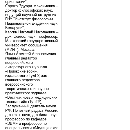
ориентации",
Сороко Эдуард Максимович –
доктор философских наук,
ведущий научный сотрудник
ГНУ "Институт философии
Национальной академии наук
Беларуси",
Каргин Николай Николаевич –
док. филос. наук, профессор,
Московский государственный
университет сообщения
(МИИТ). Москва,
Яшин Алексей Афанасьевич –
главный редактор
всероссийского
литературного журнала
«Приокские зори»,
издаваемого ТулГУ, зам.
главного редактора
всероссийского
теоретического и научно-
практического журнала
«Вестник новых медицинских
технологий» (ТулГУ),
Заслуженный деятель науки
РФ, Почетный радист России,
д-р техн. наук, д-р биол. наук,
профессор по кафедре
«ЭВМ» и профессор по
специальности «Медицинские