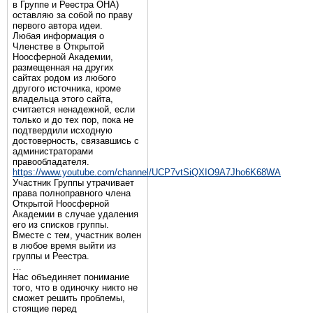
в Группе и Реестра ОНА)
оставляю за собой по праву
первого автора идеи.
Любая информация о
Членстве в Открытой
Ноосферной Академии,
размещенная на других
сайтах родом из любого
другого источника, кроме
владельца этого сайта,
считается ненадежной, если
только и до тех пор, пока не
подтвердили исходную
достоверность, связавшись с
администраторами
правообладателя.
https://www.youtube.com/channel/UCP7vtSiQXIO9A7Jho6K68WA
Участник Группы утрачивает
права полноправного члена
Открытой Ноосферной
Академии в случае удаления
его из списков группы.
Вместе с тем, участник волен
в любое время выйти из
группы и Реестра.
…
Нас объединяет понимание
того, что в одиночку никто не
сможет решить проблемы,
стоящие перед