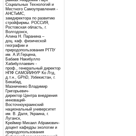
Социальных Технологий и
Местного Самоуправления -
АНСТиМС,
замдиректора по развитию
стройфирмы. РОССИЯ,
Ростовская область, г.
Волгодонск,
Алина Н. Паранина –
доц. каф. физической
географии и
природопользования РГПУ
им. А.И.Герцена,
Бабаев Накибулло
Хабибуллаевич -
проф., генеральный директор
НПФ САМОЙИНУР Ко Лтд,
д.т.н., GPhD, Узбекистан, г.
Бекабад,
Мазниченко Владимир
Григорьевич-
директор Центра внедрения
инноваций-
Восточноукраинский
национальный университет
им. В. Даля, Украина, г.
Луганск,
Креймер Михаил Абрамович-
доцент кафедры экологии и
природопользования