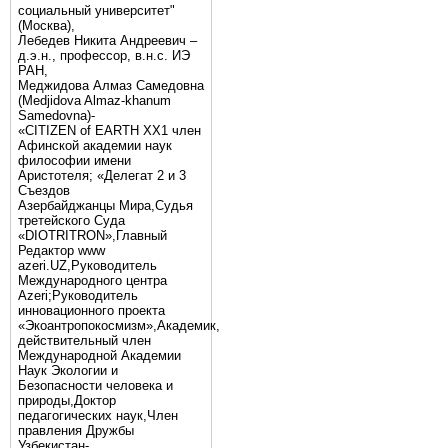
социальный университет"
(Москва),
Лебедев Никита Андреевич –
д.э.н., профессор, в.н.с. ИЭ
РАН,
Меджидова Алмаз Самедовна
(Medjidova Almaz-khanum
Samedovna)-
«CITIZEN of EARTH XX1 член
Афинской академии наук
философии имени
Аристотеля; «Делегат 2 и 3
Съездов
Азербайджанцы Мира,Судья
третейского Суда
«DIOTRITRON»,Главный
Редактор www
azeri.UZ,Руководитель
Международного центра
Аzeri;Руководитель
инновационного проекта
«Экоантропокосмизм»,Академик,
действительный член
Международной Академии
Наук Экологии и
Безопасности человека и
природы,Доктор
педагогических наук,Член
правления Дружбы
Узбекистан-