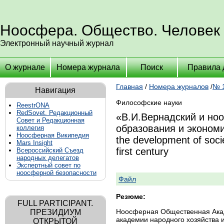
Ноосфера. Общество. Человек
Электронный научный журнал
О журнале
Номера журнала
Поиск
Правила 
Главная
/
Номера журналов
/
№ 1
Навигация
Философские науки
ReestrONA
RedSovet. Редакционный
«В.И.Вернадский и ноо
Совет и Редакционная
образования и экономик
коллегия
Ноосферная Википедия
the development of socie
Mars Insight
first century
Всероссийский Съезд
народных делегатов
Экспертный совет по
ноосферной безопасности
Файл
Резюме:
FULL PARTICIPANT.
Ноосферная Общественная Акад
ПРЕЗИДИУМ
академии народного хозяйства 
ОТКРЫТОЙ