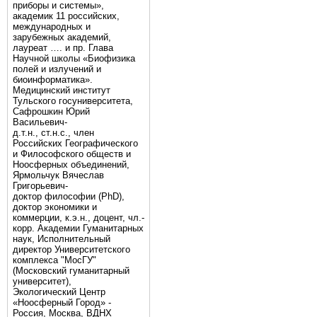
приборы и системы»,
академик 11 российских,
международных и
зарубежных академий,
лауреат …. и пр. Глава
Научной школы «Биофизика
полей и излучений и
биоинформатика».
Медицинский институт
Тульского госуниверситета,
Сафрошкин Юрий
Васильевич-
д.т.н., ст.н.с., член
Российских Географического
и Философского обществ и
Ноосферных объединений,
Ярмольчук Вячеслав
Григорьевич-
доктор философии (PhD),
доктор экономики и
коммерции, к.э.н., доцент, чл.-
корр. Академии Гуманитарных
наук, Исполнительный
директор Университетского
комплекса "МосГУ"
(Московский гуманитарный
университет),
Экологический Центр
«Ноосферный Город» -
Россия, Москва, ВДНХ