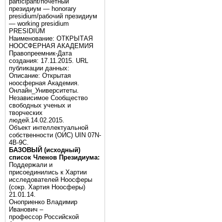
participant/почётный
президиум — honorary
presidium/рабочий президиум
— working presidium
PRESIDIUM
Наименование: ОТКРЫТАЯ
НООСФЕРНАЯ АКАДЕМИЯ
Правопреемник-Дата
создания: 17.11.2015. URL
публикации данных:
Описание: Открытая
ноосферная Академия.
Онлайн_Университеты.
Независимое Сообщество
свободных ученых и
творческих
людей.14.02.2015.
Объект интеллектуальной
собственности (ОИС) UIN 07N-
4B-9C.
БАЗОВЫЙ (исходный)
список Членов Президиума:
Поддержали и
присоединились к Хартии
исследователей Ноосферы
(сокр. Хартия Ноосферы)
21.01.14.
Оноприенко Владимир
Иванович –
профессор Российской