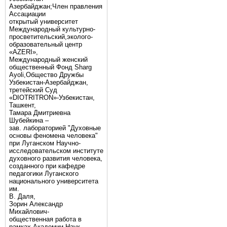
Азербайджан;Член правления
Ассациации
открытый университет
Международный культурно-
просветительский,эколого-
образовательный центр
«AZERI»,
Mеждународный женский
общественный Фонд Sharg
Аyoli,Общество Дружбы
Узбекистан-Азербайджан,
третейский Суд
«DIOTRITRON»-Узбекистан,
Ташкент,
Тамара Дмитриевна
Шубейкина –
зав. лабораторией "Духовные
основы феномена человека"
при Луганском Научно-
исследовательском институте
духовного развития человека,
созданного при кафедре
педагогики Луганского
национального университета
им.
В. Даля,
Зорин Александр
Михайлович-
общественная работа в
рамках Академии Наук