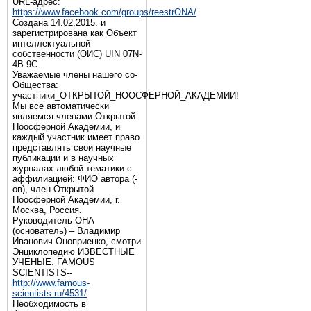
URL-адрес:
https://www.facebook.com/groups/reestrONA/
Создана 14.02.2015. и
зарегистрирована как Объект
интеллектуальной
собственности (ОИС) UIN 07N-
4B-9C.
Уважаемые члены нашего со-
Общества:
участники_ОТКРЫТОЙ_НООСФЕРНОЙ_АКАДЕМИИ!
Мы все автоматически
являемся членами Открытой
Ноосферной Академии, и
каждый участник имеет право
представлять свои научные
публикации и в научных
журналах любой тематики с
аффилиацией: ФИО автора (-
ов), член Открытой
Ноосферной Академии, г.
Москва, Россия.
Руководитель ОНА
(основатель) – Владимир
Иванович Оноприенко, смотри
Энциклопедию ИЗВЕСТНЫЕ
УЧЕНЫЕ. FAMOUS
SCIENTISTS--
http://www.famous-
scientists.ru/4531/
Необходимость в