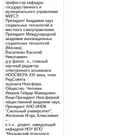
профессор кафедры
государственного и
муниципального управления
МИГСУ,
Президент Академии наук
социальных технологий и
местного самоуправления,
Президент Международной
академии инновационных
социальных технологий
(Москва),
Василенко Василий
Николаевич-
д-р филос. н., главный
научный редактор
электронного альманаха
НООСФЕРА XXI века, член
РедСовета
журнала Ноосфера.
Общество. Человек.
Иманов Гейдар Мамедович-
Вице-Президент Ноосферной
общественной академии наук,
Президент АНО ИНОК
"Смольный университет",
Железнов Игорь Алексеевич
–
к.э.н., доцент, заведующий
кафедрой НОУ ВПО
"Московский психолого-