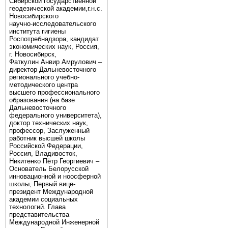
Сибирской государственной
геодезической академии,г.н.с.
Новосибирского
научно-исследовательского
института гигиены
Роспотребнадзора, кандидат
экономических наук, Россия,
г. Новосибирск,
Фаткулин Анвир Амрулович –
директор Дальневосточного
регионального учебно-
методического центра
высшего профессионального
образования (на базе
Дальневосточного
федерального университета),
доктор технических наук,
профессор, Заслуженный
работник высшей школы
Российской Федерации,
Россия, Владивосток,
Никитенко Пётр Георгиевич –
Основатель Белорусской
инновационной и ноосферной
школы, Первый вице-
президент Международной
академии социальных
технологий. Глава
представительства
Международной Инженерной