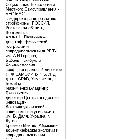
Социальных Технологий и
Местного Самоуправления -
АНСТиМС,
замдиректора по развитию
стройфирмы. РОССИЯ,
Ростовская область, г.
Волгодонск,
Алина Н. Паранина –
доц. каф. физической
географии и
природопользования РГПУ
им. А.И.Герцена,
Бабаев Накибулло
Хабибуллаевич -
проф., генеральный директор
НПФ САМОЙИНУР Ко Лтд,
д.т.н., GPhD, Узбекистан, г.
Бекабад,
Мазниченко Владимир
Григорьевич-
директор Центра внедрения
инноваций-
Восточноукраинский
национальный университет
им. В. Даля, Украина, г.
Луганск,
Креймер Михаил Абрамович-
доцент кафедры экологии и
природопользования