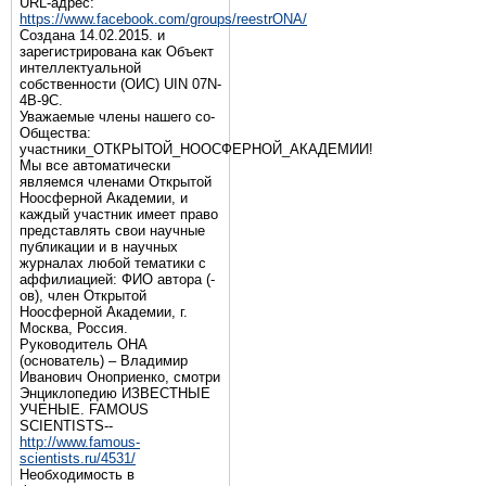
URL-адрес:
https://www.facebook.com/groups/reestrONA/
Создана 14.02.2015. и
зарегистрирована как Объект
интеллектуальной
собственности (ОИС) UIN 07N-
4B-9C.
Уважаемые члены нашего со-
Общества:
участники_ОТКРЫТОЙ_НООСФЕРНОЙ_АКАДЕМИИ!
Мы все автоматически
являемся членами Открытой
Ноосферной Академии, и
каждый участник имеет право
представлять свои научные
публикации и в научных
журналах любой тематики с
аффилиацией: ФИО автора (-
ов), член Открытой
Ноосферной Академии, г.
Москва, Россия.
Руководитель ОНА
(основатель) – Владимир
Иванович Оноприенко, смотри
Энциклопедию ИЗВЕСТНЫЕ
УЧЕНЫЕ. FAMOUS
SCIENTISTS--
http://www.famous-
scientists.ru/4531/
Необходимость в