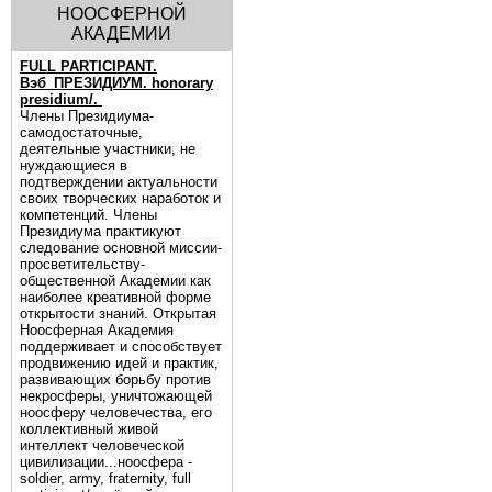
НООСФЕРНОЙ
АКАДЕМИИ
FULL PARTICIPANT.
Вэб_ПРЕЗИДИУМ. honorary
presidium/.
Члены Президиума-
самодостаточные,
деятельные участники, не
нуждающиеся в
подтверждении актуальности
своих творческих наработок и
компетенций. Члены
Президиума практикуют
следование основной миссии-
просветительству-
общественной Академии как
наиболее креативной форме
открытости знаний. Открытая
Ноосферная Академия
поддерживает и способствует
продвижению идей и практик,
развивающих борьбу против
некросферы, уничтожающей
ноосферу человечества, его
коллективный живой
интеллект человеческой
цивилизации...ноосфера -
soldier, army, fraternity, full