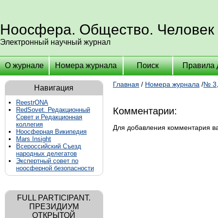
Ноосфера. Общество. Человек
Электронный научный журнал
О журнале
Номера журнала
Поиск
Правила 
Главная
/
Номера журнала
/
№ 3,
Навигация
ReestrONA
Комментарии:
RedSovet. Редакционный
Совет и Редакционная
коллегия
Для добавления комментария 
Ноосферная Википедия
Mars Insight
Всероссийский Съезд
народных делегатов
Экспертный совет по
ноосферной безопасности
FULL PARTICIPANT.
ПРЕЗИДИУМ
ОТКРЫТОЙ