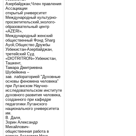
Азербайджан;Член правления
Ассациации
открытый университет
Международный культурно-
просветительский,эколого-
образовательный центр
«AZERI»,
Mеждународный женский
общественный Фонд Sharg
Аyoli,Общество Дружбы
Узбекистан-Азербайджан,
третейский Суд
«DIOTRITRON»-Узбекистан,
Ташкент,
Тамара Дмитриевна
Шубейкина –
зав. лабораторией "Духовные
основы феномена человека"
при Луганском Научно-
исследовательском институте
духовного развития человека,
созданного при кафедре
педагогики Луганского
национального университета
им.
В. Даля,
Зорин Александр
Михайлович-
общественная работа в
рамках Академии Наук