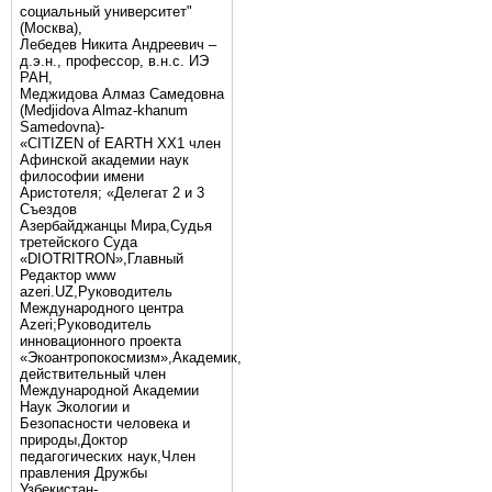
социальный университет"
(Москва),
Лебедев Никита Андреевич –
д.э.н., профессор, в.н.с. ИЭ
РАН,
Меджидова Алмаз Самедовна
(Medjidova Almaz-khanum
Samedovna)-
«CITIZEN of EARTH XX1 член
Афинской академии наук
философии имени
Аристотеля; «Делегат 2 и 3
Съездов
Азербайджанцы Мира,Судья
третейского Суда
«DIOTRITRON»,Главный
Редактор www
azeri.UZ,Руководитель
Международного центра
Аzeri;Руководитель
инновационного проекта
«Экоантропокосмизм»,Академик,
действительный член
Международной Академии
Наук Экологии и
Безопасности человека и
природы,Доктор
педагогических наук,Член
правления Дружбы
Узбекистан-