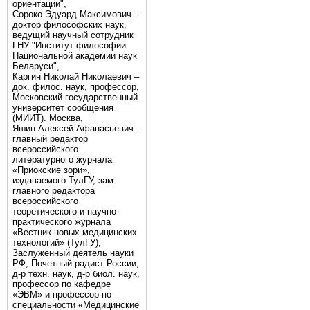
ориентации",
Сороко Эдуард Максимович –
доктор философских наук,
ведущий научный сотрудник
ГНУ "Институт философии
Национальной академии наук
Беларуси",
Каргин Николай Николаевич –
док. филос. наук, профессор,
Московский государственный
университет сообщения
(МИИТ). Москва,
Яшин Алексей Афанасьевич –
главный редактор
всероссийского
литературного журнала
«Приокские зори»,
издаваемого ТулГУ, зам.
главного редактора
всероссийского
теоретического и научно-
практического журнала
«Вестник новых медицинских
технологий» (ТулГУ),
Заслуженный деятель науки
РФ, Почетный радист России,
д-р техн. наук, д-р биол. наук,
профессор по кафедре
«ЭВМ» и профессор по
специальности «Медицинские