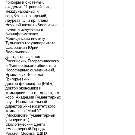
приборы и системы»,
академик 11 российских,
международных и
зарубежных академий,
лауреат …. и пр. Глава
Научной школы «Биофизика
полей и излучений и
биоинформатика».
Медицинский институт
Тульского госуниверситета,
Сафрошкин Юрий
Васильевич-
д.т.н., ст.н.с., член
Российских Географического
и Философского обществ и
Ноосферных объединений,
Ярмольчук Вячеслав
Григорьевич-
доктор философии (PhD),
доктор экономики и
коммерции, к.э.н., доцент, чл.-
корр. Академии Гуманитарных
наук, Исполнительный
директор Университетского
комплекса "МосГУ"
(Московский гуманитарный
университет),
Экологический Центр
«Ноосферный Город» -
Россия, Москва, ВДНХ