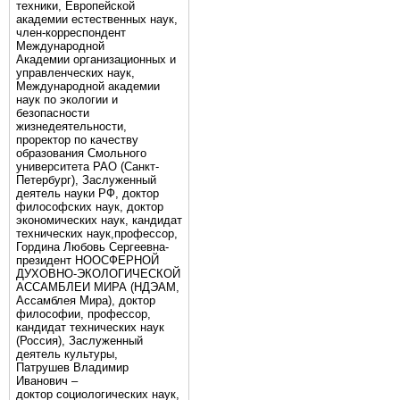
техники, Европейской
академии естественных наук,
член-корреспондент
Международной
Академии организационных и
управленческих наук,
Международной академии
наук по экологии и
безопасности
жизнедеятельности,
проректор по качеству
образования Смольного
университета РАО (Санкт-
Петербург), Заслуженный
деятель науки РФ, доктор
философских наук, доктор
экономических наук, кандидат
технических наук,профессор,
Гордина Любовь Сергеевна-
президент НООСФЕРНОЙ
ДУХОВНО-ЭКОЛОГИЧЕСКОЙ
АССАМБЛЕИ МИРА (НДЭАМ,
Ассамблея Мира), доктор
философии, профессор,
кандидат технических наук
(Россия), Заслуженный
деятель культуры,
Патрушев Владимир
Иванович –
доктор социологических наук,