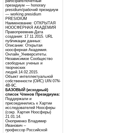
participant/почётный
президиум — honorary
presidium/рабочий президиум
— working presidium
PRESIDIUM
Наименование: ОТКРЫТАЯ
НООСФЕРНАЯ АКАДЕМИЯ
Правопреемник-Дата
создания: 17.11.2015. URL
публикации данных:
Описание: Открытая
ноосферная Академия.
Онлайн_Университеты.
Независимое Сообщество
свободных ученых и
творческих
людей.14.02.2015.
Объект интеллектуальной
собственности (ОИС) UIN 07N-
4B-9C.
БАЗОВЫЙ (исходный)
список Членов Президиума:
Поддержали и
присоединились к Хартии
исследователей Ноосферы
(сокр. Хартия Ноосферы)
21.01.14.
Оноприенко Владимир
Иванович –
профессор Российской