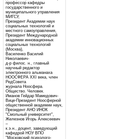
профессор кафедры
государственного и
муниципального управления
МИГСУ,
Президент Академии наук
социальных технологий и
местного самоуправления,
Президент Международной
академии инновационных
социальных технологий
(Москва),
Василенко Василий
Николаевич-
д-р филос. н., главный
научный редактор
электронного альманаха
НООСФЕРА XXI века, член
РедСовета
журнала Ноосфера.
Общество. Человек.
Иманов Гейдар Мамедович-
Вице-Президент Ноосферной
общественной академии наук,
Президент АНО ИНОК
"Смольный университет",
Железнов Игорь Алексеевич
–
к.э.н., доцент, заведующий
кафедрой НОУ ВПО
"Московский психолого-