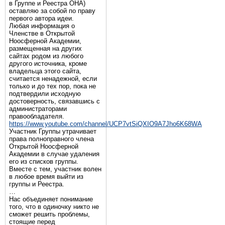
в Группе и Реестра ОНА)
оставляю за собой по праву
первого автора идеи.
Любая информация о
Членстве в Открытой
Ноосферной Академии,
размещенная на других
сайтах родом из любого
другого источника, кроме
владельца этого сайта,
считается ненадежной, если
только и до тех пор, пока не
подтвердили исходную
достоверность, связавшись с
администраторами
правообладателя.
https://www.youtube.com/channel/UCP7vtSiQXIO9A7Jho6K68WA
Участник Группы утрачивает
права полноправного члена
Открытой Ноосферной
Академии в случае удаления
его из списков группы.
Вместе с тем, участник волен
в любое время выйти из
группы и Реестра.
…
Нас объединяет понимание
того, что в одиночку никто не
сможет решить проблемы,
стоящие перед