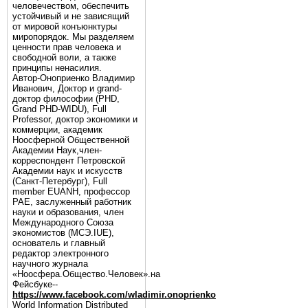
человечеством, обеспечить
устойчивый и не зависящий
от мировой конъюнктуры
миропорядок. Мы разделяем
ценности прав человека и
свободной воли, а также
принципы ненасилия.
Автор-Оноприенко Владимир
Иванович, Доктор и grand-
доктор философии (PHD,
Grand PHD-WIDU), Full
Professor, доктор экономики и
коммерции, академик
Ноосферной Общественной
Академии Наук,член-
корреспондент Петровской
Академии наук и искусств
(Санкт-Петербург), Full
member EUANH, профессор
РАЕ, заслуженный работник
науки и образования, член
Международного Союза
экономистов (МСЭ.IUE),
основатель и главный
редактор электронного
научного журнала
«Ноосфера.Общество.Человек».на
Фейсбуке--
https://www.facebook.com/wladimir.onoprienko
World Information Distributed