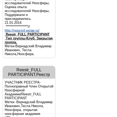
исследователей Ноосферы,
Оценка опыта
исследователей Ноосферы,
Поддержали и
присоединились
21.01.2014.
*****************//
http://noocivil.esrae.ru/
Reestr_FULL PARTICIPANT
Тип группы-Клуб. Закрытая
группа.
Метки-Вернадский Владимир
Иванович, Тесла
Никола,Ноосфера.
Reestr_FULL
PARTICIPANT.Реестр
УЧАСТНИК РЕЕСТРА-
Полноправный Член Открытой
Ноосферной
Академии/Reestr_FULL
PARTICIPANT
Метки -Вернадский Владимир
Иванович,Тесла Никола,
Ноосфера, открытая
ноосферная академия