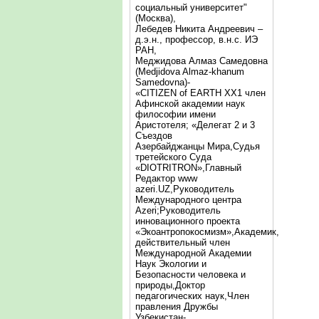
социальный университет"
(Москва),
Лебедев Никита Андреевич –
д.э.н., профессор, в.н.с. ИЭ
РАН,
Меджидова Алмаз Самедовна
(Medjidova Almaz-khanum
Samedovna)-
«CITIZEN of EARTH XX1 член
Афинской академии наук
философии имени
Аристотеля; «Делегат 2 и 3
Съездов
Азербайджанцы Мира,Судья
третейского Суда
«DIOTRITRON»,Главный
Редактор www
azeri.UZ,Руководитель
Международного центра
Аzeri;Руководитель
инновационного проекта
«Экоантропокосмизм»,Академик,
действительный член
Международной Академии
Наук Экологии и
Безопасности человека и
природы,Доктор
педагогических наук,Член
правления Дружбы
Узбекистан-