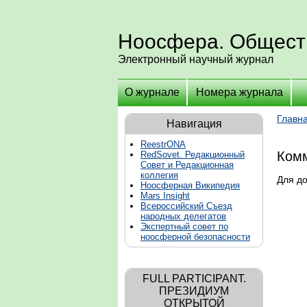
Ноосфера. Общест
Электронный научный журнал
О журнале
Номера журнала
Главн
Навигация
ReestrONA
Комм
RedSovet. Редакционный
Совет и Редакционная
коллегия
Для д
Ноосферная Википедия
Mars Insight
Всероссийский Съезд
народных делегатов
Экспертный совет по
ноосферной безопасности
FULL PARTICIPANT.
ПРЕЗИДИУМ
ОТКРЫТОЙ