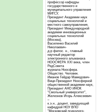
профессор кафедры
государственного и
муниципального управления
МИГСУ,
Президент Академии наук
социальных технологий и
местного самоуправления,
Президент Международной
академии инновационных
социальных технологий
(Москва),
Василенко Василий
Николаевич-
д-р филос. н., главный
научный редактор
электронного альманаха
НООСФЕРА XXI века, член
РедСовета
журнала Ноосфера.
Общество. Человек.
Иманов Гейдар Мамедович-
Вице-Президент Ноосферной
общественной академии наук,
Президент АНО ИНОК
"Смольный университет",
Железнов Игорь Алексеевич
–
к.э.н., доцент, заведующий
кафедрой НОУ ВПО
"Московский психолого-