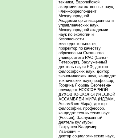
техники, Европейской
академии естественных наук,
член-корреспондент
Международной
Академии организационных и
управленческих наук,
Международной академии
наук по экологии и
безопасности
жизнедеятельности,
проректор по качеству
образования Смольного
университета РАО (Санкт-
Петербург), Заслуженный
деятель науки РФ, доктор
философских наук, доктор
экономических наук, кандидат
технических наук,профессор,
Гордина Любовь Сергеевна-
президент НООСФЕРНОЙ
ДУХОВНО-ЭКОЛОГИЧЕСКОЙ
АССАМБЛЕИ МИРА (НДЭАМ,
Ассамблея Мира), доктор
философии, профессор,
кандидат технических наук
(Россия), Заслуженный
деятель культуры,
Патрушев Владимир
Иванович –
доктор социологических наук,