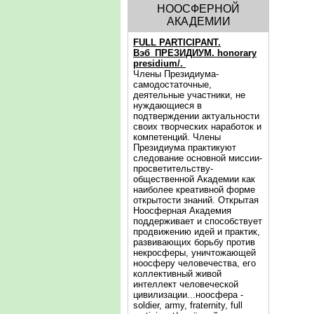
НООСФЕРНОЙ
АКАДЕМИИ
FULL PARTICIPANT.
Вэб_ПРЕЗИДИУМ. honorary
presidium/.
Члены Президиума-
самодостаточные,
деятельные участники, не
нуждающиеся в
подтверждении актуальности
своих творческих наработок и
компетенций. Члены
Президиума практикуют
следование основной миссии-
просветительству-
общественной Академии как
наиболее креативной форме
открытости знаний. Открытая
Ноосферная Академия
поддерживает и способствует
продвижению идей и практик,
развивающих борьбу против
некросферы, уничтожающей
ноосферу человечества, его
коллективный живой
интеллект человеческой
цивилизации...ноосфера -
soldier, army, fraternity, full