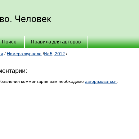
во. Человек
Поиск
Правила для авторов
ая
/
Номера журнала
/
№ 5, 2012
/
ентарии:
обавления комментария вам необходимо
авторизоваться
.