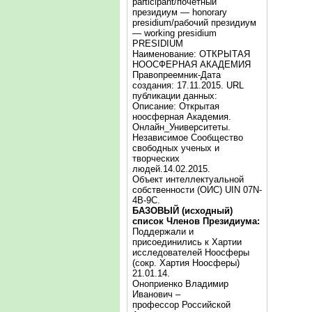
participant/почётный
президиум — honorary
presidium/рабочий президиум
— working presidium
PRESIDIUM
Наименование: ОТКРЫТАЯ
НООСФЕРНАЯ АКАДЕМИЯ
Правопреемник-Дата
создания: 17.11.2015. URL
публикации данных:
Описание: Открытая
ноосферная Академия.
Онлайн_Университеты.
Независимое Сообщество
свободных ученых и
творческих
людей.14.02.2015.
Объект интеллектуальной
собственности (ОИС) UIN 07N-
4B-9C.
БАЗОВЫЙ (исходный)
список Членов Президиума:
Поддержали и
присоединились к Хартии
исследователей Ноосферы
(сокр. Хартия Ноосферы)
21.01.14.
Оноприенко Владимир
Иванович –
профессор Российской