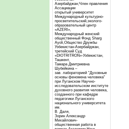
Азербайджан;Член правления
Ассациации
открытый университет
Международный культурно-
просветительский,эколого-
образовательный центр
«AZERI»,
Mеждународный женский
общественный Фонд Sharg
Аyoli,Общество Дружбы
Узбекистан-Азербайджан,
третейский Суд
«DIOTRITRON»-Узбекистан,
Ташкент,
Тамара Дмитриевна
Шубейкина –
зав. лабораторией "Духовные
основы феномена человека"
при Луганском Научно-
исследовательском институте
духовного развития человека,
созданного при кафедре
педагогики Луганского
национального университета
им.
В. Даля,
Зорин Александр
Михайлович-
общественная работа в
рамках Академии Наук