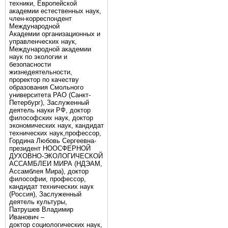
техники, Европейской
академии естественных наук,
член-корреспондент
Международной
Академии организационных и
управленческих наук,
Международной академии
наук по экологии и
безопасности
жизнедеятельности,
проректор по качеству
образования Смольного
университета РАО (Санкт-
Петербург), Заслуженный
деятель науки РФ, доктор
философских наук, доктор
экономических наук, кандидат
технических наук,профессор,
Гордина Любовь Сергеевна-
президент НООСФЕРНОЙ
ДУХОВНО-ЭКОЛОГИЧЕСКОЙ
АССАМБЛЕИ МИРА (НДЭАМ,
Ассамблея Мира), доктор
философии, профессор,
кандидат технических наук
(Россия), Заслуженный
деятель культуры,
Патрушев Владимир
Иванович –
доктор социологических наук,