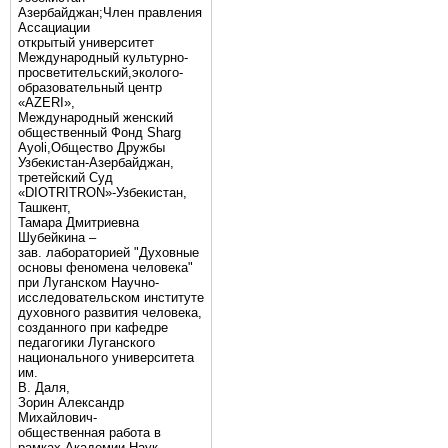
Азербайджан;Член правления
Ассациации
открытый университет
Международный культурно-
просветительский,эколого-
образовательный центр
«AZERI»,
Mеждународный женский
общественный Фонд Sharg
Аyoli,Общество Дружбы
Узбекистан-Азербайджан,
третейский Суд
«DIOTRITRON»-Узбекистан,
Ташкент,
Тамара Дмитриевна
Шубейкина –
зав. лабораторией "Духовные
основы феномена человека"
при Луганском Научно-
исследовательском институте
духовного развития человека,
созданного при кафедре
педагогики Луганского
национального университета
им.
В. Даля,
Зорин Александр
Михайлович-
общественная работа в
рамках Академии Наук