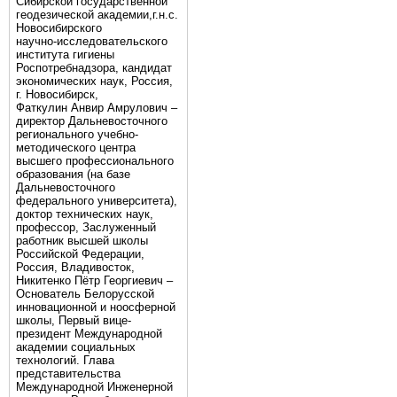
Сибирской государственной
геодезической академии,г.н.с.
Новосибирского
научно-исследовательского
института гигиены
Роспотребнадзора, кандидат
экономических наук, Россия,
г. Новосибирск,
Фаткулин Анвир Амрулович –
директор Дальневосточного
регионального учебно-
методического центра
высшего профессионального
образования (на базе
Дальневосточного
федерального университета),
доктор технических наук,
профессор, Заслуженный
работник высшей школы
Российской Федерации,
Россия, Владивосток,
Никитенко Пётр Георгиевич –
Основатель Белорусской
инновационной и ноосферной
школы, Первый вице-
президент Международной
академии социальных
технологий. Глава
представительства
Международной Инженерной