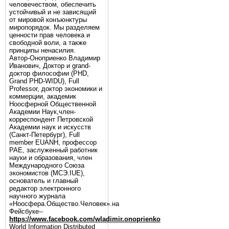
человечеством, обеспечить
устойчивый и не зависящий
от мировой конъюнктуры
миропорядок. Мы разделяем
ценности прав человека и
свободной воли, а также
принципы ненасилия.
Автор-Оноприенко Владимир
Иванович, Доктор и grand-
доктор философии (PHD,
Grand PHD-WIDU), Full
Professor, доктор экономики и
коммерции, академик
Ноосферной Общественной
Академии Наук,член-
корреспондент Петровской
Академии наук и искусств
(Санкт-Петербург), Full
member EUANH, профессор
РАЕ, заслуженный работник
науки и образования, член
Международного Союза
экономистов (МСЭ.IUE),
основатель и главный
редактор электронного
научного журнала
«Ноосфера.Общество.Человек».на
Фейсбуке--
https://www.facebook.com/wladimir.onoprienko
World Information Distributed