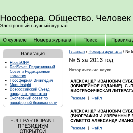
Ноосфера. Общество. Человек
Электронный научный журнал
О журнале
Номера журнала
Поиск
Правила 
Главная
/
Номера журнала
/ № 5
Навигация
№ 5 за 2016 год
ReestrONA
RedSovet. Редакционный
Исторические науки
Совет и Редакционная
коллегия
Ноосферная Википедия
АЛЕКСАНДР ИВАНОВИЧ СУБЕТ
Mars Insight
(ЮБИЛЕЙНОЕ ИЗДАНИЕ), С.-П
Всероссийский Съезд
БИОГРАФИЧЕСКАЯ ЛИТЕРАТ
народных делегатов
Резюме
|
Файл
Экспертный совет по
ноосферной безопасности
АЛЕКСАНДР ИВАНОВИЧ СУБЕ
(БИОГРАФИЯ И ИЗБРАННЫЕ РА
FULL PARTICIPANT.
СУБЕТТО АЛЕКСАНДР ИВАНО
ПРЕЗИДИУМ
Резюме
|
Файл
ОТКРЫТОЙ