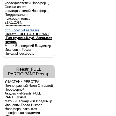
исследователей Ноосферы,
Оценка опыта
исследователей Ноосферы,
Поддержали и
присоединились
21.01.2014.
*****************//
http://noocivil.esrae.ru/
Reestr_FULL PARTICIPANT
Тип группы-Клуб. Закрытая
группа.
Метки-Вернадский Владимир
Иванович, Тесла
Никола,Ноосфера.
Reestr_FULL
PARTICIPANT.Реестр
УЧАСТНИК РЕЕСТРА-
Полноправный Член Открытой
Ноосферной
Академии/Reestr_FULL
PARTICIPANT
Метки -Вернадский Владимир
Иванович,Тесла Никола,
Ноосфера, открытая
ноосферная академия