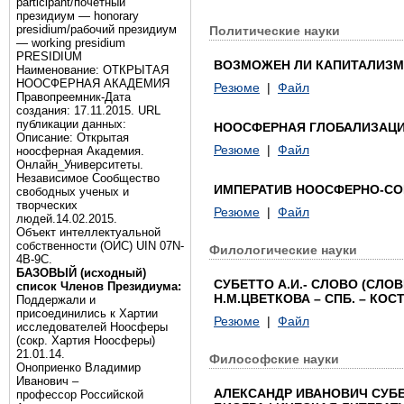
participant/почётный
президиум — honorary
presidium/рабочий президиум
Политические науки
— working presidium
PRESIDIUM
ВОЗМОЖЕН ЛИ КАПИТАЛИЗМ
Наименование: ОТКРЫТАЯ
НООСФЕРНАЯ АКАДЕМИЯ
Резюме
|
Файл
Правопреемник-Дата
создания: 17.11.2015. URL
публикации данных:
НООСФЕРНАЯ ГЛОБАЛИЗАЦИ
Описание: Открытая
Резюме
|
Файл
ноосферная Академия.
Онлайн_Университеты.
Независимое Сообщество
ИМПЕРАТИВ НООСФЕРНО-СОЦ
свободных ученых и
творческих
Резюме
|
Файл
людей.14.02.2015.
Объект интеллектуальной
собственности (ОИС) UIN 07N-
Филологические науки
4B-9C.
БАЗОВЫЙ (исходный)
СУБЕТТО А.И.- СЛОВО (СЛОВ
список Членов Президиума:
Н.М.ЦВЕТКОВА – СПБ. – КОСТР
Поддержали и
присоединились к Хартии
Резюме
|
Файл
исследователей Ноосферы
(сокр. Хартия Ноосферы)
21.01.14.
Философские науки
Оноприенко Владимир
Иванович –
АЛЕКСАНДР ИВАНОВИЧ СУБЕ
профессор Российской