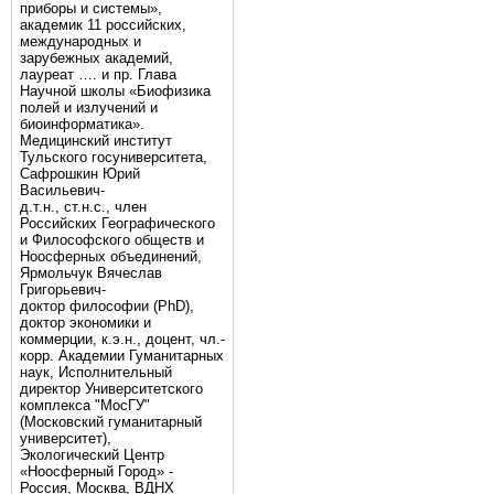
приборы и системы»,
академик 11 российских,
международных и
зарубежных академий,
лауреат …. и пр. Глава
Научной школы «Биофизика
полей и излучений и
биоинформатика».
Медицинский институт
Тульского госуниверситета,
Сафрошкин Юрий
Васильевич-
д.т.н., ст.н.с., член
Российских Географического
и Философского обществ и
Ноосферных объединений,
Ярмольчук Вячеслав
Григорьевич-
доктор философии (PhD),
доктор экономики и
коммерции, к.э.н., доцент, чл.-
корр. Академии Гуманитарных
наук, Исполнительный
директор Университетского
комплекса "МосГУ"
(Московский гуманитарный
университет),
Экологический Центр
«Ноосферный Город» -
Россия, Москва, ВДНХ