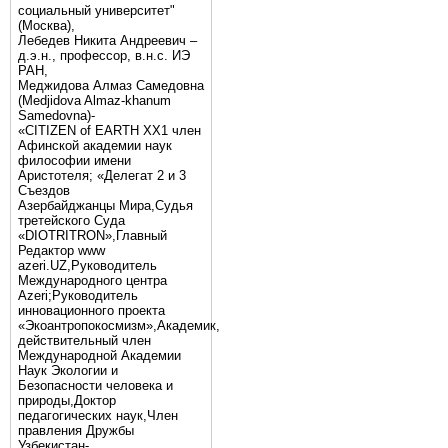
социальный университет"
(Москва),
Лебедев Никита Андреевич –
д.э.н., профессор, в.н.с. ИЭ
РАН,
Меджидова Алмаз Самедовна
(Medjidova Almaz-khanum
Samedovna)-
«CITIZEN of EARTH XX1 член
Афинской академии наук
философии имени
Аристотеля; «Делегат 2 и 3
Съездов
Азербайджанцы Мира,Судья
третейского Суда
«DIOTRITRON»,Главный
Редактор www
azeri.UZ,Руководитель
Международного центра
Аzeri;Руководитель
инновационного проекта
«Экоантропокосмизм»,Академик,
действительный член
Международной Академии
Наук Экологии и
Безопасности человека и
природы,Доктор
педагогических наук,Член
правления Дружбы
Узбекистан-