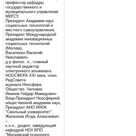
профессор кафедры
государственного и
муниципального управления
МИГСУ,
Президент Академии наук
социальных технологий и
местного самоуправления,
Президент Международной
академии инновационных
социальных технологий
(Москва),
Василенко Василий
Николаевич-
д-р филос. н., главный
научный редактор
электронного альманаха
НООСФЕРА XXI века, член
РедСовета
журнала Ноосфера.
Общество. Человек.
Иманов Гейдар Мамедович-
Вице-Президент Ноосферной
общественной академии наук,
Президент АНО ИНОК
"Смольный университет",
Железнов Игорь Алексеевич
–
к.э.н., доцент, заведующий
кафедрой НОУ ВПО
"Московский психолого-