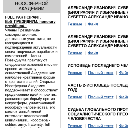
НООСФЕРНОЙ
АЛЕКСАНДР ИВАНОВИЧ СУБЕ
АКАДЕМИИ
(БИОГРАФИЯ И ИЗБРАННЫЕ РА
СУБЕТТО АЛЕКСАНДР ИВАНО
FULL PARTICIPANT.
Вэб_ПРЕЗИДИУМ. honorary
Резюме
|
Файл
presidium/.
Члены Президиума-
самодостаточные,
АЛЕКСАНДР ИВАНОВИЧ СУБЕ
деятельные участники, не
(БИОГРАФИЯ И ИЗБРАННЫЕ РА
нуждающиеся в
СУБЕТТО АЛЕКСАНДР ИВАНО
подтверждении актуальности
своих творческих наработок и
Резюме
|
Файл
компетенций. Члены
Президиума практикуют
следование основной миссии-
ИСПОВЕДЬ ПОСЛЕДНЕГО ЧЕЛО
просветительству-
Резюме
|
Полный текст
|
Фай
общественной Академии как
наиболее креативной форме
открытости знаний. Открытая
ЧАСТЬ 2-ИСПОВЕДЬ ПОСЛЕДН
Ноосферная Академия
ГОД)
поддерживает и способствует
продвижению идей и практик,
Резюме
|
Полный текст
|
Фай
развивающих борьбу против
некросферы, уничтожающей
ноосферу человечества, его
СУДЬБА ГЛОБАЛЬНОГО ПРОТ
коллективный живой
СОЦИАЛИСТИЧЕСКОГО ПРЕО
интеллект человеческой
ЧЕЛОВЕЧЕСТВА
цивилизации...ноосфера -
soldier, army, fraternity, full
Резюме
|
Полный текст
|
Фай