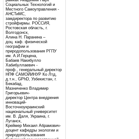
Социальных Технологий и
Местного Самоуправления -
АНСТиМС,
замдиректора по развитию
стройфирмы. РОССИЯ,
Ростовская область, г.
Волгодонск,
Алина Н. Паранина –
доц. каф. физической
географии и
природопользования РГПУ
им. А.И.Герцена,
Бабаев Накибулло
Хабибуллаевич -
проф., генеральный директор
НПФ САМОЙИНУР Ко Лтд,
д.т.н., GPhD, Узбекистан, г.
Бекабад,
Мазниченко Владимир
Григорьевич-
директор Центра внедрения
инноваций-
Восточноукраинский
национальный университет
им. В. Даля, Украина, г.
Луганск,
Креймер Михаил Абрамович-
доцент кафедры экологии и
природопользования