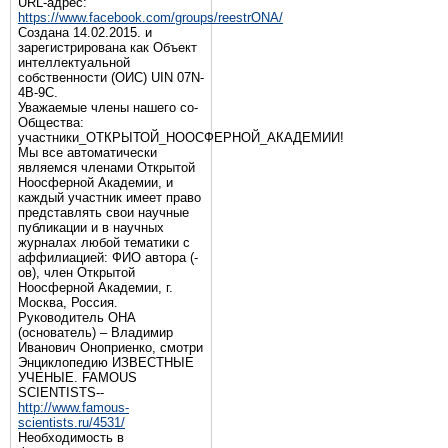
URL-адрес:
https://www.facebook.com/groups/reestrONA/
Создана 14.02.2015. и
зарегистрирована как Объект
интеллектуальной
собственности (ОИС) UIN 07N-
4B-9C.
Уважаемые члены нашего со-
Общества:
участники_ОТКРЫТОЙ_НООСФЕРНОЙ_АКАДЕМИИ!
Мы все автоматически
являемся членами Открытой
Ноосферной Академии, и
каждый участник имеет право
представлять свои научные
публикации и в научных
журналах любой тематики с
аффилиацией: ФИО автора (-
ов), член Открытой
Ноосферной Академии, г.
Москва, Россия.
Руководитель ОНА
(основатель) – Владимир
Иванович Оноприенко, смотри
Энциклопедию ИЗВЕСТНЫЕ
УЧЕНЫЕ. FAMOUS
SCIENTISTS--
http://www.famous-
scientists.ru/4531/
Необходимость в