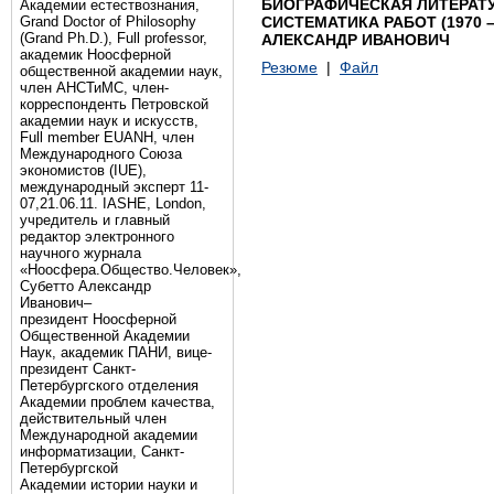
БИОГРАФИЧЕСКАЯ ЛИТЕРАТУ
Академии естествознания,
Grand Doctor of Philosophy
СИСТЕМАТИКА РАБОТ (1970 –
(Grand Ph.D.), Full professor,
АЛЕКСАНДР ИВАНОВИЧ
академик Ноосферной
Резюме
|
Файл
общественной академии наук,
член АНСТиМС, член-
корреспонденть Петровской
академии наук и искусств,
Full member EUANH, член
Международного Союза
экономистов (IUE),
международный эксперт 11-
07,21.06.11. IASHE, London,
учредитель и главный
редактор электронного
научного журнала
«Ноосфера.Общество.Человек»,
Субетто Александр
Иванович–
президент Ноосферной
Общественной Академии
Наук, академик ПАНИ, вице-
президент Санкт-
Петербургского отделения
Академии проблем качества,
действительный член
Международной академии
информатизации, Санкт-
Петербургской
Академии истории науки и