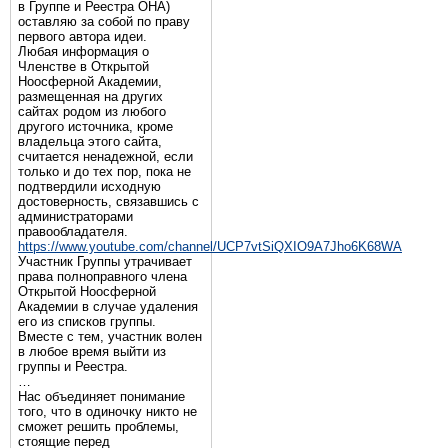
в Группе и Реестра ОНА)
оставляю за собой по праву
первого автора идеи.
Любая информация о
Членстве в Открытой
Ноосферной Академии,
размещенная на других
сайтах родом из любого
другого источника, кроме
владельца этого сайта,
считается ненадежной, если
только и до тех пор, пока не
подтвердили исходную
достоверность, связавшись с
администраторами
правообладателя.
https://www.youtube.com/channel/UCP7vtSiQXIO9A7Jho6K68WA
Участник Группы утрачивает
права полноправного члена
Открытой Ноосферной
Академии в случае удаления
его из списков группы.
Вместе с тем, участник волен
в любое время выйти из
группы и Реестра.
…
Нас объединяет понимание
того, что в одиночку никто не
сможет решить проблемы,
стоящие перед