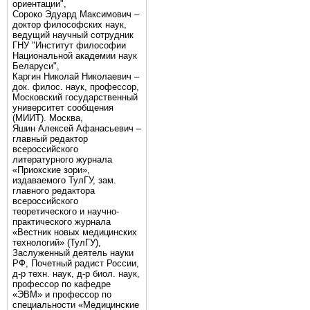
ориентации",
Сороко Эдуард Максимович –
доктор философских наук,
ведущий научный сотрудник
ГНУ "Институт философии
Национальной академии наук
Беларуси",
Каргин Николай Николаевич –
док. филос. наук, профессор,
Московский государственный
университет сообщения
(МИИТ). Москва,
Яшин Алексей Афанасьевич –
главный редактор
всероссийского
литературного журнала
«Приокские зори»,
издаваемого ТулГУ, зам.
главного редактора
всероссийского
теоретического и научно-
практического журнала
«Вестник новых медицинских
технологий» (ТулГУ),
Заслуженный деятель науки
РФ, Почетный радист России,
д-р техн. наук, д-р биол. наук,
профессор по кафедре
«ЭВМ» и профессор по
специальности «Медицинские