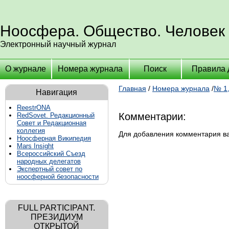
Ноосфера. Общество. Человек
Электронный научный журнал
О журнале
Номера журнала
Поиск
Правила 
Главная
/
Номера журнала
/
№ 1,
Навигация
ReestrONA
Комментарии:
RedSovet. Редакционный
Совет и Редакционная
коллегия
Для добавления комментария 
Ноосферная Википедия
Mars Insight
Всероссийский Съезд
народных делегатов
Экспертный совет по
ноосферной безопасности
FULL PARTICIPANT.
ПРЕЗИДИУМ
ОТКРЫТОЙ