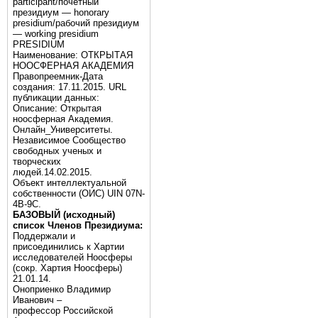
participant/почётный
президиум — honorary
presidium/рабочий президиум
— working presidium
PRESIDIUM
Наименование: ОТКРЫТАЯ
НООСФЕРНАЯ АКАДЕМИЯ
Правопреемник-Дата
создания: 17.11.2015. URL
публикации данных:
Описание: Открытая
ноосферная Академия.
Онлайн_Университеты.
Независимое Сообщество
свободных ученых и
творческих
людей.14.02.2015.
Объект интеллектуальной
собственности (ОИС) UIN 07N-
4B-9C.
БАЗОВЫЙ (исходный)
список Членов Президиума:
Поддержали и
присоединились к Хартии
исследователей Ноосферы
(сокр. Хартия Ноосферы)
21.01.14.
Оноприенко Владимир
Иванович –
профессор Российской