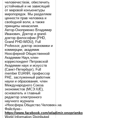
человечеством, обеспечить
устойчивый и не зависящий
от мировой конъюнктуры
миропорядок. Мы разделяем
ценности прав человека и
свободной воли, а также
принципы ненасилия.
Автор-Оноприенко Владимир
Иванович, Доктор и grand-
доктор философии (PHD,
Grand PHD-WIDU), Full
Professor, доктор экономики и
коммерции, академик
Ноосферной Общественной
Академии Наук,член-
корреспондент Петровской
Академии наук и искусств
(Санкт-Петербург), Full
member EUANH, профессор
РАЕ, заслуженный работник
науки и образования, член
Международного Союза
экономистов (МСЭ.IUE),
основатель и главный
редактор электронного
научного журнала
«Ноосфера.Общество.Человек».на
Фейсбуке--
https://www.facebook.com/wladimir.onoprienko
World Information Distributed