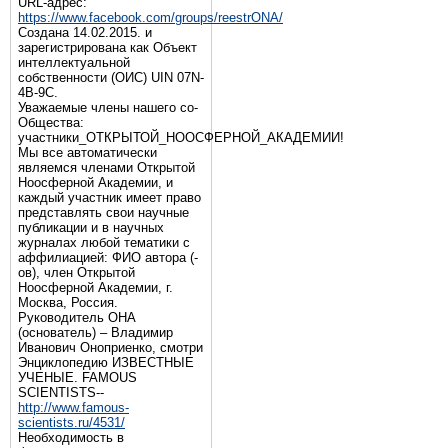
URL-адрес:
https://www.facebook.com/groups/reestrONA/
Создана 14.02.2015. и
зарегистрирована как Объект
интеллектуальной
собственности (ОИС) UIN 07N-
4B-9C.
Уважаемые члены нашего со-
Общества:
участники_ОТКРЫТОЙ_НООСФЕРНОЙ_АКАДЕМИИ!
Мы все автоматически
являемся членами Открытой
Ноосферной Академии, и
каждый участник имеет право
представлять свои научные
публикации и в научных
журналах любой тематики с
аффилиацией: ФИО автора (-
ов), член Открытой
Ноосферной Академии, г.
Москва, Россия.
Руководитель ОНА
(основатель) – Владимир
Иванович Оноприенко, смотри
Энциклопедию ИЗВЕСТНЫЕ
УЧЕНЫЕ. FAMOUS
SCIENTISTS--
http://www.famous-
scientists.ru/4531/
Необходимость в