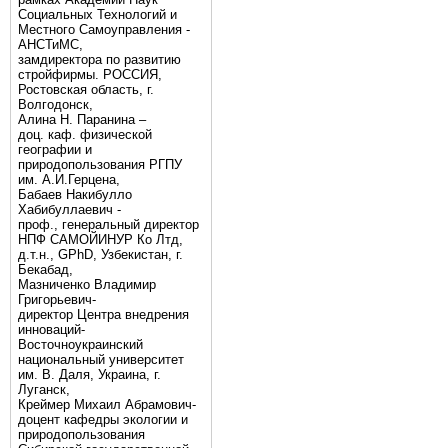
Социальных Технологий и
Местного Самоуправления -
АНСТиМС,
замдиректора по развитию
стройфирмы. РОССИЯ,
Ростовская область, г.
Волгодонск,
Алина Н. Паранина –
доц. каф. физической
географии и
природопользования РГПУ
им. А.И.Герцена,
Бабаев Накибулло
Хабибуллаевич -
проф., генеральный директор
НПФ САМОЙИНУР Ко Лтд,
д.т.н., GPhD, Узбекистан, г.
Бекабад,
Мазниченко Владимир
Григорьевич-
директор Центра внедрения
инноваций-
Восточноукраинский
национальный университет
им. В. Даля, Украина, г.
Луганск,
Креймер Михаил Абрамович-
доцент кафедры экологии и
природопользования