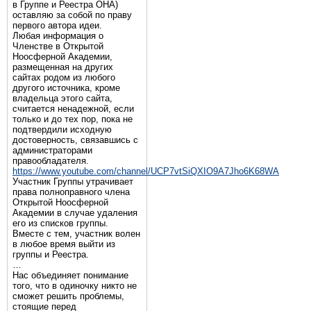
в Группе и Реестра ОНА)
оставляю за собой по праву
первого автора идеи.
Любая информация о
Членстве в Открытой
Ноосферной Академии,
размещенная на других
сайтах родом из любого
другого источника, кроме
владельца этого сайта,
считается ненадежной, если
только и до тех пор, пока не
подтвердили исходную
достоверность, связавшись с
администраторами
правообладателя.
https://www.youtube.com/channel/UCP7vtSiQXIO9A7Jho6K68WA
Участник Группы утрачивает
права полноправного члена
Открытой Ноосферной
Академии в случае удаления
его из списков группы.
Вместе с тем, участник волен
в любое время выйти из
группы и Реестра.
…
Нас объединяет понимание
того, что в одиночку никто не
сможет решить проблемы,
стоящие перед