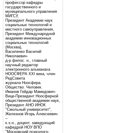
профессор кафедры
государственного и
муниципального управления
МИГСУ,
Президент Академии наук
социальных технологий и
местного самоуправления,
Президент Международной
академии инновационных
социальных технологий
(Москва),
Василенко Василий
Николаевич-
д-р филос. н., главный
научный редактор
электронного альманаха
НООСФЕРА XXI века, член
РедСовета
журнала Ноосфера.
Общество. Человек.
Иманов Гейдар Мамедович-
Вице-Президент Ноосферной
общественной академии наук,
Президент АНО ИНОК
"Смольный университет",
Железнов Игорь Алексеевич
–
к.э.н., доцент, заведующий
кафедрой НОУ ВПО
"Московский психолого-