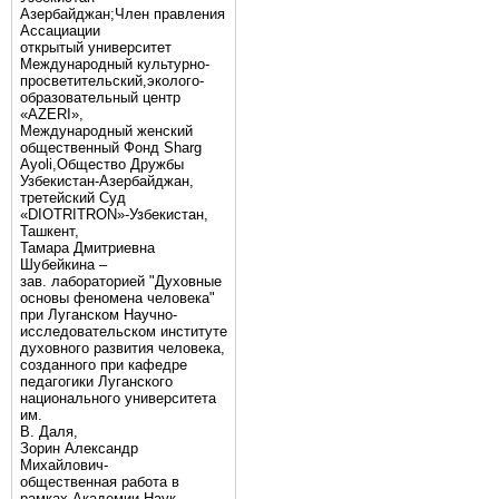
Азербайджан;Член правления
Ассациации
открытый университет
Международный культурно-
просветительский,эколого-
образовательный центр
«AZERI»,
Mеждународный женский
общественный Фонд Sharg
Аyoli,Общество Дружбы
Узбекистан-Азербайджан,
третейский Суд
«DIOTRITRON»-Узбекистан,
Ташкент,
Тамара Дмитриевна
Шубейкина –
зав. лабораторией "Духовные
основы феномена человека"
при Луганском Научно-
исследовательском институте
духовного развития человека,
созданного при кафедре
педагогики Луганского
национального университета
им.
В. Даля,
Зорин Александр
Михайлович-
общественная работа в
рамках Академии Наук