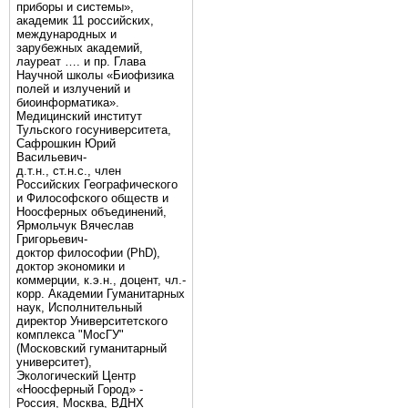
приборы и системы»,
академик 11 российских,
международных и
зарубежных академий,
лауреат …. и пр. Глава
Научной школы «Биофизика
полей и излучений и
биоинформатика».
Медицинский институт
Тульского госуниверситета,
Сафрошкин Юрий
Васильевич-
д.т.н., ст.н.с., член
Российских Географического
и Философского обществ и
Ноосферных объединений,
Ярмольчук Вячеслав
Григорьевич-
доктор философии (PhD),
доктор экономики и
коммерции, к.э.н., доцент, чл.-
корр. Академии Гуманитарных
наук, Исполнительный
директор Университетского
комплекса "МосГУ"
(Московский гуманитарный
университет),
Экологический Центр
«Ноосферный Город» -
Россия, Москва, ВДНХ