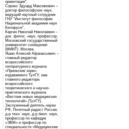
ориентации",
Сороко Эдуард Максимович –
доктор философских наук,
ведущий научный сотрудник
ГНУ "Институт философии
Национальной академии наук
Беларуси",
Каргин Николай Николаевич –
док. филос. наук, профессор,
Московский государственный
университет сообщения
(МИИТ). Москва,
Яшин Алексей Афанасьевич –
главный редактор
всероссийского
литературного журнала
«Приокские зори»,
издаваемого ТулГУ, зам.
главного редактора
всероссийского
теоретического и научно-
практического журнала
«Вестник новых медицинских
технологий» (ТулГУ),
Заслуженный деятель науки
РФ, Почетный радист России,
д-р техн. наук, д-р биол. наук,
профессор по кафедре
«ЭВМ» и профессор по
специальности «Медицинские