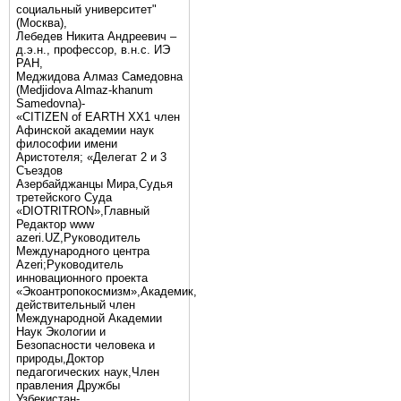
социальный университет"
(Москва),
Лебедев Никита Андреевич –
д.э.н., профессор, в.н.с. ИЭ
РАН,
Меджидова Алмаз Самедовна
(Medjidova Almaz-khanum
Samedovna)-
«CITIZEN of EARTH XX1 член
Афинской академии наук
философии имени
Аристотеля; «Делегат 2 и 3
Съездов
Азербайджанцы Мира,Судья
третейского Суда
«DIOTRITRON»,Главный
Редактор www
azeri.UZ,Руководитель
Международного центра
Аzeri;Руководитель
инновационного проекта
«Экоантропокосмизм»,Академик,
действительный член
Международной Академии
Наук Экологии и
Безопасности человека и
природы,Доктор
педагогических наук,Член
правления Дружбы
Узбекистан-