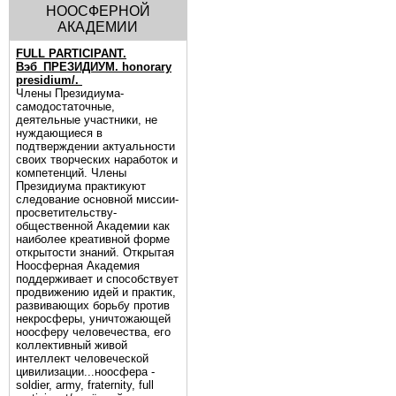
НООСФЕРНОЙ
АКАДЕМИИ
FULL PARTICIPANT.
Вэб_ПРЕЗИДИУМ. honorary
presidium/.
Члены Президиума-
самодостаточные,
деятельные участники, не
нуждающиеся в
подтверждении актуальности
своих творческих наработок и
компетенций. Члены
Президиума практикуют
следование основной миссии-
просветительству-
общественной Академии как
наиболее креативной форме
открытости знаний. Открытая
Ноосферная Академия
поддерживает и способствует
продвижению идей и практик,
развивающих борьбу против
некросферы, уничтожающей
ноосферу человечества, его
коллективный живой
интеллект человеческой
цивилизации...ноосфера -
soldier, army, fraternity, full