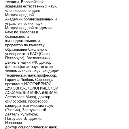
техники, Европейской
академии естественных наук,
член-корреспондент
Международной
Академии организационных и
управленческих наук,
Международной академии
наук по экологии и
безопасности
жизнедеятельности,
проректор по качеству
образования Смольного
университета РАО (Санкт-
Петербург), Заслуженный
деятель науки РФ, доктор
философских наук, доктор
экономических наук, кандидат
технических наук,профессор,
Гордина Любовь Сергеевна-
президент НООСФЕРНОЙ
ДУХОВНО-ЭКОЛОГИЧЕСКОЙ
АССАМБЛЕИ МИРА (НДЭАМ,
Ассамблея Мира), доктор
философии, профессор,
кандидат технических наук
(Россия), Заслуженный
деятель культуры,
Патрушев Владимир
Иванович –
доктор социологических наук,