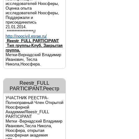
исследователей Ноосферы,
Оценка опыта
исследователей Ноосферы,
Поддержали и
присоединились
21.01.2014.
*****************//
http://noocivil.esrae.ru/
Reestr_FULL PARTICIPANT
Тип группы-Клуб. Закрытая
группа.
Метки-Вернадский Владимир
Иванович, Тесла
Никола,Ноосфера.
Reestr_FULL
PARTICIPANT.Реестр
УЧАСТНИК РЕЕСТРА-
Полноправный Член Открытой
Ноосферной
Академии/Reestr_FULL
PARTICIPANT
Метки -Вернадский Владимир
Иванович,Тесла Никола,
Ноосфера, открытая
ноосферная академия