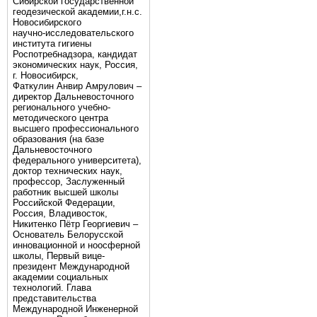
Сибирской государственной
геодезической академии,г.н.с.
Новосибирского
научно-исследовательского
института гигиены
Роспотребнадзора, кандидат
экономических наук, Россия,
г. Новосибирск,
Фаткулин Анвир Амрулович –
директор Дальневосточного
регионального учебно-
методического центра
высшего профессионального
образования (на базе
Дальневосточного
федерального университета),
доктор технических наук,
профессор, Заслуженный
работник высшей школы
Российской Федерации,
Россия, Владивосток,
Никитенко Пётр Георгиевич –
Основатель Белорусской
инновационной и ноосферной
школы, Первый вице-
президент Международной
академии социальных
технологий. Глава
представительства
Международной Инженерной