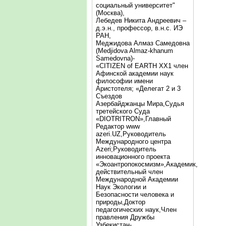
социальный университет"
(Москва),
Лебедев Никита Андреевич –
д.э.н., профессор, в.н.с. ИЭ
РАН,
Меджидова Алмаз Самедовна
(Medjidova Almaz-khanum
Samedovna)-
«CITIZEN of EARTH XX1 член
Афинской академии наук
философии имени
Аристотеля; «Делегат 2 и 3
Съездов
Азербайджанцы Мира,Судья
третейского Суда
«DIOTRITRON»,Главный
Редактор www
azeri.UZ,Руководитель
Международного центра
Аzeri;Руководитель
инновационного проекта
«Экоантропокосмизм»,Академик,
действительный член
Международной Академии
Наук Экологии и
Безопасности человека и
природы,Доктор
педагогических наук,Член
правления Дружбы
Узбекистан-