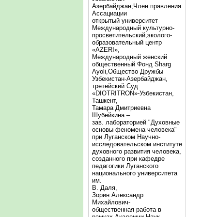
Азербайджан;Член правления
Ассациации
открытый университет
Международный культурно-
просветительский,эколого-
образовательный центр
«AZERI»,
Mеждународный женский
общественный Фонд Sharg
Аyoli,Общество Дружбы
Узбекистан-Азербайджан,
третейский Суд
«DIOTRITRON»-Узбекистан,
Ташкент,
Тамара Дмитриевна
Шубейкина –
зав. лабораторией "Духовные
основы феномена человека"
при Луганском Научно-
исследовательском институте
духовного развития человека,
созданного при кафедре
педагогики Луганского
национального университета
им.
В. Даля,
Зорин Александр
Михайлович-
общественная работа в
рамках Академии Наук