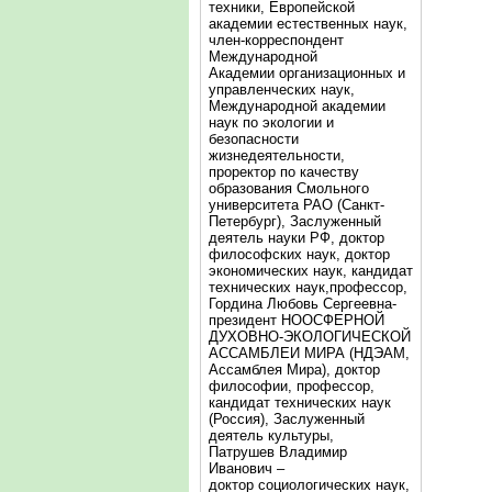
техники, Европейской
академии естественных наук,
член-корреспондент
Международной
Академии организационных и
управленческих наук,
Международной академии
наук по экологии и
безопасности
жизнедеятельности,
проректор по качеству
образования Смольного
университета РАО (Санкт-
Петербург), Заслуженный
деятель науки РФ, доктор
философских наук, доктор
экономических наук, кандидат
технических наук,профессор,
Гордина Любовь Сергеевна-
президент НООСФЕРНОЙ
ДУХОВНО-ЭКОЛОГИЧЕСКОЙ
АССАМБЛЕИ МИРА (НДЭАМ,
Ассамблея Мира), доктор
философии, профессор,
кандидат технических наук
(Россия), Заслуженный
деятель культуры,
Патрушев Владимир
Иванович –
доктор социологических наук,