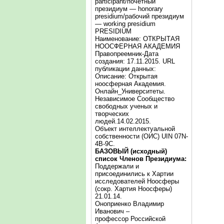
participant/почётный
президиум — honorary
presidium/рабочий президиум
— working presidium
PRESIDIUM
Наименование: ОТКРЫТАЯ
НООСФЕРНАЯ АКАДЕМИЯ
Правопреемник-Дата
создания: 17.11.2015. URL
публикации данных:
Описание: Открытая
ноосферная Академия.
Онлайн_Университеты.
Независимое Сообщество
свободных ученых и
творческих
людей.14.02.2015.
Объект интеллектуальной
собственности (ОИС) UIN 07N-
4B-9C.
БАЗОВЫЙ (исходный)
список Членов Президиума:
Поддержали и
присоединились к Хартии
исследователей Ноосферы
(сокр. Хартия Ноосферы)
21.01.14.
Оноприенко Владимир
Иванович –
профессор Российской