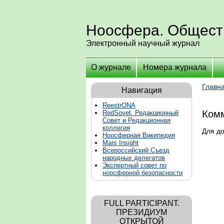
Ноосфера. Общест
Электронный научный журнал
О журнале
Номера журнала
Главн
Навигация
ReestrONA
Комм
RedSovet. Редакционный
Совет и Редакционная
коллегия
Для д
Ноосферная Википедия
Mars Insight
Всероссийский Съезд
народных делегатов
Экспертный совет по
ноосферной безопасности
FULL PARTICIPANT.
ПРЕЗИДИУМ
ОТКРЫТОЙ