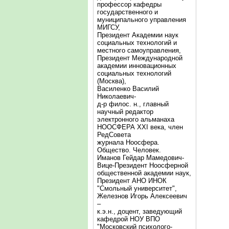
профессор кафедры
государственного и
муниципального управления
МИГСУ,
Президент Академии наук
социальных технологий и
местного самоуправления,
Президент Международной
академии инновационных
социальных технологий
(Москва),
Василенко Василий
Николаевич-
д-р филос. н., главный
научный редактор
электронного альманаха
НООСФЕРА XXI века, член
РедСовета
журнала Ноосфера.
Общество. Человек.
Иманов Гейдар Мамедович-
Вице-Президент Ноосферной
общественной академии наук,
Президент АНО ИНОК
"Смольный университет",
Железнов Игорь Алексеевич
–
к.э.н., доцент, заведующий
кафедрой НОУ ВПО
"Московский психолого-