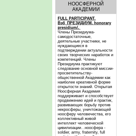
НООСФЕРНОЙ
АКАДЕМИИ
FULL PARTICIPANT.
Вэб_ПРЕЗИДИУМ. honorary
presidium/.
Члены Президиума-
самодостаточные,
деятельные участники, не
нуждающиеся в
подтверждении актуальности
своих творческих наработок и
компетенций. Члены
Президиума практикуют
следование основной миссии-
просветительству-
общественной Академии как
наиболее креативной форме
открытости знаний. Открытая
Ноосферная Академия
поддерживает и способствует
продвижению идей и практик,
развивающих борьбу против
некросферы, уничтожающей
ноосферу человечества, его
коллективный живой
интеллект человеческой
цивилизации...ноосфера -
soldier, army, fraternity, full