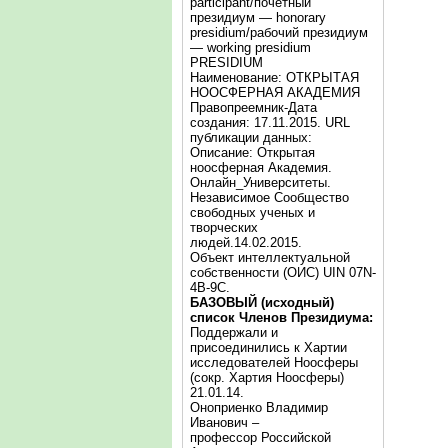
participant/почётный
президиум — honorary
presidium/рабочий президиум
— working presidium
PRESIDIUM
Наименование: ОТКРЫТАЯ
НООСФЕРНАЯ АКАДЕМИЯ
Правопреемник-Дата
создания: 17.11.2015. URL
публикации данных:
Описание: Открытая
ноосферная Академия.
Онлайн_Университеты.
Независимое Сообщество
свободных ученых и
творческих
людей.14.02.2015.
Объект интеллектуальной
собственности (ОИС) UIN 07N-
4B-9C.
БАЗОВЫЙ (исходный)
список Членов Президиума:
Поддержали и
присоединились к Хартии
исследователей Ноосферы
(сокр. Хартия Ноосферы)
21.01.14.
Оноприенко Владимир
Иванович –
профессор Российской