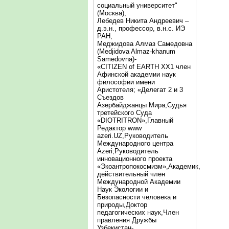
социальный университет"
(Москва),
Лебедев Никита Андреевич –
д.э.н., профессор, в.н.с. ИЭ
РАН,
Меджидова Алмаз Самедовна
(Medjidova Almaz-khanum
Samedovna)-
«CITIZEN of EARTH XX1 член
Афинской академии наук
философии имени
Аристотеля; «Делегат 2 и 3
Съездов
Азербайджанцы Мира,Судья
третейского Суда
«DIOTRITRON»,Главный
Редактор www
azeri.UZ,Руководитель
Международного центра
Аzeri;Руководитель
инновационного проекта
«Экоантропокосмизм»,Академик,
действительный член
Международной Академии
Наук Экологии и
Безопасности человека и
природы,Доктор
педагогических наук,Член
правления Дружбы
Узбекистан-