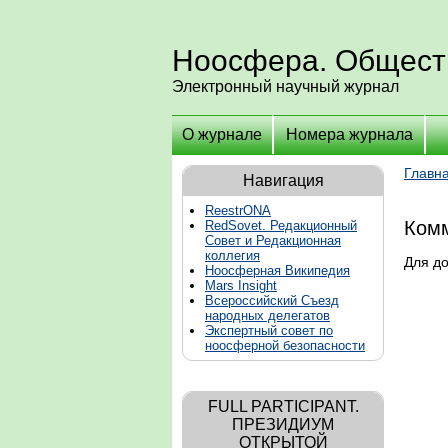
Ноосфера. Общест
Электронный научный журнал
О журнале
Номера журнала
Главн
Навигация
ReestrONA
Комм
RedSovet. Редакционный
Совет и Редакционная
коллегия
Для д
Ноосферная Википедия
Mars Insight
Всероссийский Съезд
народных делегатов
Экспертный совет по
ноосферной безопасности
FULL PARTICIPANT.
ПРЕЗИДИУМ
ОТКРЫТОЙ