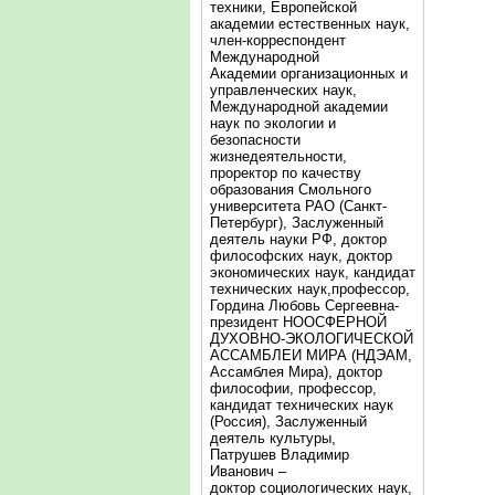
техники, Европейской
академии естественных наук,
член-корреспондент
Международной
Академии организационных и
управленческих наук,
Международной академии
наук по экологии и
безопасности
жизнедеятельности,
проректор по качеству
образования Смольного
университета РАО (Санкт-
Петербург), Заслуженный
деятель науки РФ, доктор
философских наук, доктор
экономических наук, кандидат
технических наук,профессор,
Гордина Любовь Сергеевна-
президент НООСФЕРНОЙ
ДУХОВНО-ЭКОЛОГИЧЕСКОЙ
АССАМБЛЕИ МИРА (НДЭАМ,
Ассамблея Мира), доктор
философии, профессор,
кандидат технических наук
(Россия), Заслуженный
деятель культуры,
Патрушев Владимир
Иванович –
доктор социологических наук,