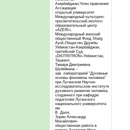
Азербайджан;Член правления
Ассациации
открытый университет
Международный культурно-
просветительский,эколого-
образовательный центр
«AZERI»,
Mеждународный женский
общественный Фонд Sharg
Аyoli,Общество Дружбы
Узбекистан-Азербайджан,
третейский Суд
«DIOTRITRON»-Узбекистан,
Ташкент,
Тамара Дмитриевна
Шубейкина –
зав. лабораторией "Духовные
основы феномена человека"
при Луганском Научно-
исследовательском институте
духовного развития человека,
созданного при кафедре
педагогики Луганского
национального университета
им.
В. Даля,
Зорин Александр
Михайлович-
общественная работа в
рамках Академии Наук