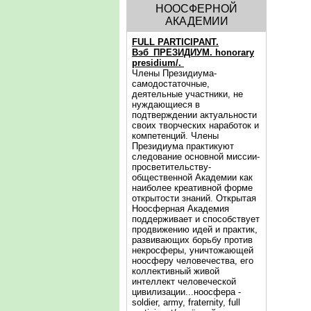
НООСФЕРНОЙ
АКАДЕМИИ
FULL PARTICIPANT.
Вэб_ПРЕЗИДИУМ. honorary
presidium/.
Члены Президиума-
самодостаточные,
деятельные участники, не
нуждающиеся в
подтверждении актуальности
своих творческих наработок и
компетенций. Члены
Президиума практикуют
следование основной миссии-
просветительству-
общественной Академии как
наиболее креативной форме
открытости знаний. Открытая
Ноосферная Академия
поддерживает и способствует
продвижению идей и практик,
развивающих борьбу против
некросферы, уничтожающей
ноосферу человечества, его
коллективный живой
интеллект человеческой
цивилизации...ноосфера -
soldier, army, fraternity, full