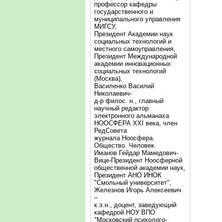
профессор кафедры
государственного и
муниципального управления
МИГСУ,
Президент Академии наук
социальных технологий и
местного самоуправления,
Президент Международной
академии инновационных
социальных технологий
(Москва),
Василенко Василий
Николаевич-
д-р филос. н., главный
научный редактор
электронного альманаха
НООСФЕРА XXI века, член
РедСовета
журнала Ноосфера.
Общество. Человек.
Иманов Гейдар Мамедович-
Вице-Президент Ноосферной
общественной академии наук,
Президент АНО ИНОК
"Смольный университет",
Железнов Игорь Алексеевич
–
к.э.н., доцент, заведующий
кафедрой НОУ ВПО
"Московский психолого-