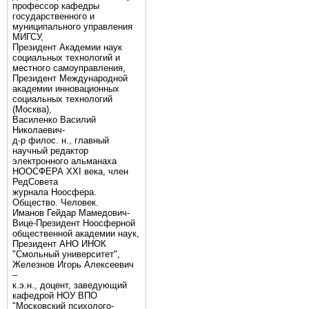
профессор кафедры
государственного и
муниципального управления
МИГСУ,
Президент Академии наук
социальных технологий и
местного самоуправления,
Президент Международной
академии инновационных
социальных технологий
(Москва),
Василенко Василий
Николаевич-
д-р филос. н., главный
научный редактор
электронного альманаха
НООСФЕРА XXI века, член
РедСовета
журнала Ноосфера.
Общество. Человек.
Иманов Гейдар Мамедович-
Вице-Президент Ноосферной
общественной академии наук,
Президент АНО ИНОК
"Смольный университет",
Железнов Игорь Алексеевич
–
к.э.н., доцент, заведующий
кафедрой НОУ ВПО
"Московский психолого-