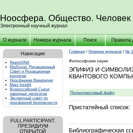
Ноосфера. Общество. Человек
Электронный научный журнал
О журнале
Номера журнала
Поиск
Правила 
Главная
/
Номера журнала
/
№ 1
Навигация
Философские науки
ReestrONA
RedSovet. Редакционный
ЭПИФИЗ И СИМВОЛИЗ
Совет и Редакционная
КВАНТОВОГО КОМПЬ
коллегия
Ноосферная Википедия
Mars Insight
Всероссийский Съезд
Полнотекстовый файл
народных делегатов
Экспертный совет по
ноосферной безопасности
Пристатейный список:
FULL PARTICIPANT.
ПРЕЗИДИУМ
Библиографическая сс
ОТКРЫТОЙ