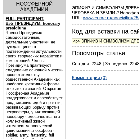
НООСФЕРНОЙ
ЭПИФИЗ И СИМВОЛИЗМ ДРЕВН
АКАДЕМИИ
ЧЕЛОВЕКА И ЗЕМЛИ // Ноосфера.
URL:
www.es.rae.ru/noocivil/ru/2
FULL PARTICIPANT.
Вэб_ПРЕЗИДИУМ. honorary
presidium/.
Код для вставки на сай
Члены Президиума-
самодостаточные,
деятельные участники, не
нуждающиеся в
подтверждении актуальности
Просмотры статьи
своих творческих наработок и
компетенций. Члены
Сегодня: 2248 | За неделю: 2248
Президиума практикуют
следование основной миссии-
просветительству-
Комментарии (0)
общественной Академии как
наиболее креативной форме
открытости знаний. Открытая
Ноосферная Академия
поддерживает и способствует
продвижению идей и практик,
развивающих борьбу против
некросферы, уничтожающей
ноосферу человечества, его
коллективный живой
интеллект человеческой
цивилизации...ноосфера -
soldier, army, fraternity, full