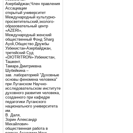
Азербайджан;Член правления
Ассациации
открытый университет
Международный культурно-
просветительский,эколого-
образовательный центр
«AZERI»,
Mеждународный женский
общественный Фонд Sharg
Аyoli,Общество Дружбы
Узбекистан-Азербайджан,
третейский Суд
«DIOTRITRON»-Узбекистан,
Ташкент,
Тамара Дмитриевна
Шубейкина –
зав. лабораторией "Духовные
основы феномена человека"
при Луганском Научно-
исследовательском институте
духовного развития человека,
созданного при кафедре
педагогики Луганского
национального университета
им.
В. Даля,
Зорин Александр
Михайлович-
общественная работа в
рамках Академии Наук