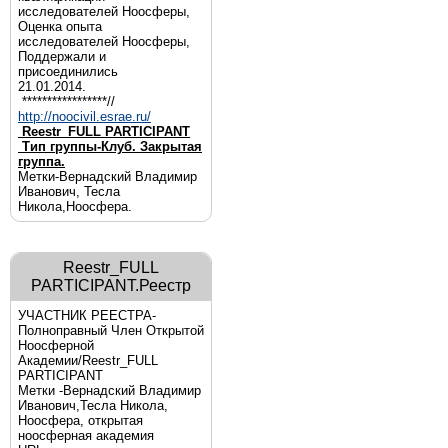
исследователей Ноосферы,
Оценка опыта
исследователей Ноосферы,
Поддержали и
присоединились
21.01.2014.
*****************//
http://noocivil.esrae.ru/
Reestr_FULL PARTICIPANT
Тип группы-Клуб. Закрытая
группа.
Метки-Вернадский Владимир
Иванович, Тесла
Никола,Ноосфера.
Reestr_FULL
PARTICIPANT.Реестр
УЧАСТНИК РЕЕСТРА-
Полноправный Член Открытой
Ноосферной
Академии/Reestr_FULL
PARTICIPANT
Метки -Вернадский Владимир
Иванович,Тесла Никола,
Ноосфера, открытая
ноосферная академия