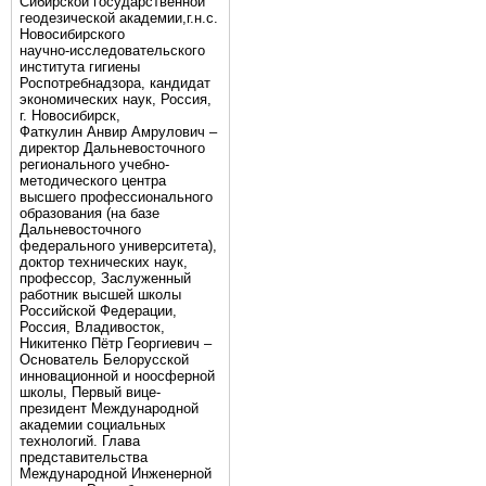
Сибирской государственной
геодезической академии,г.н.с.
Новосибирского
научно-исследовательского
института гигиены
Роспотребнадзора, кандидат
экономических наук, Россия,
г. Новосибирск,
Фаткулин Анвир Амрулович –
директор Дальневосточного
регионального учебно-
методического центра
высшего профессионального
образования (на базе
Дальневосточного
федерального университета),
доктор технических наук,
профессор, Заслуженный
работник высшей школы
Российской Федерации,
Россия, Владивосток,
Никитенко Пётр Георгиевич –
Основатель Белорусской
инновационной и ноосферной
школы, Первый вице-
президент Международной
академии социальных
технологий. Глава
представительства
Международной Инженерной