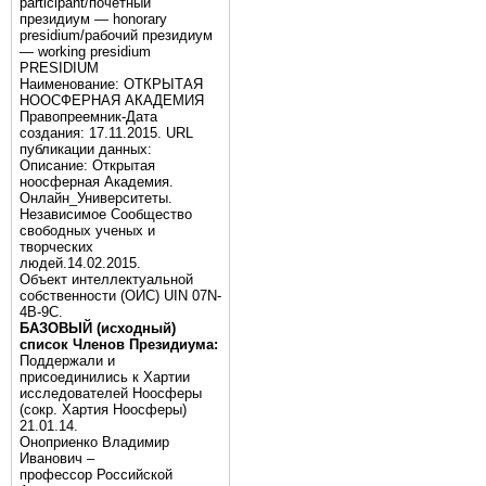
participant/почётный
президиум — honorary
presidium/рабочий президиум
— working presidium
PRESIDIUM
Наименование: ОТКРЫТАЯ
НООСФЕРНАЯ АКАДЕМИЯ
Правопреемник-Дата
создания: 17.11.2015. URL
публикации данных:
Описание: Открытая
ноосферная Академия.
Онлайн_Университеты.
Независимое Сообщество
свободных ученых и
творческих
людей.14.02.2015.
Объект интеллектуальной
собственности (ОИС) UIN 07N-
4B-9C.
БАЗОВЫЙ (исходный)
список Членов Президиума:
Поддержали и
присоединились к Хартии
исследователей Ноосферы
(сокр. Хартия Ноосферы)
21.01.14.
Оноприенко Владимир
Иванович –
профессор Российской