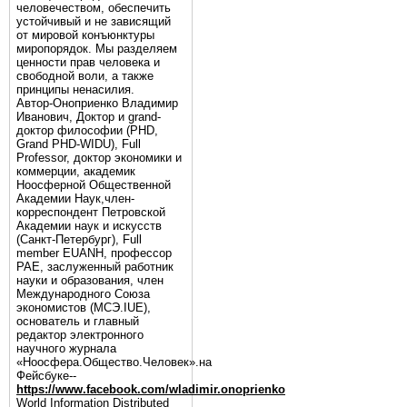
человечеством, обеспечить
устойчивый и не зависящий
от мировой конъюнктуры
миропорядок. Мы разделяем
ценности прав человека и
свободной воли, а также
принципы ненасилия.
Автор-Оноприенко Владимир
Иванович, Доктор и grand-
доктор философии (PHD,
Grand PHD-WIDU), Full
Professor, доктор экономики и
коммерции, академик
Ноосферной Общественной
Академии Наук,член-
корреспондент Петровской
Академии наук и искусств
(Санкт-Петербург), Full
member EUANH, профессор
РАЕ, заслуженный работник
науки и образования, член
Международного Союза
экономистов (МСЭ.IUE),
основатель и главный
редактор электронного
научного журнала
«Ноосфера.Общество.Человек».на
Фейсбуке--
https://www.facebook.com/wladimir.onoprienko
World Information Distributed