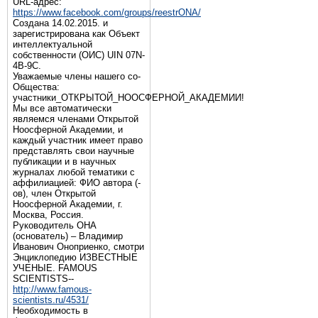
URL-адрес:
https://www.facebook.com/groups/reestrONA/
Создана 14.02.2015. и
зарегистрирована как Объект
интеллектуальной
собственности (ОИС) UIN 07N-
4B-9C.
Уважаемые члены нашего со-
Общества:
участники_ОТКРЫТОЙ_НООСФЕРНОЙ_АКАДЕМИИ!
Мы все автоматически
являемся членами Открытой
Ноосферной Академии, и
каждый участник имеет право
представлять свои научные
публикации и в научных
журналах любой тематики с
аффилиацией: ФИО автора (-
ов), член Открытой
Ноосферной Академии, г.
Москва, Россия.
Руководитель ОНА
(основатель) – Владимир
Иванович Оноприенко, смотри
Энциклопедию ИЗВЕСТНЫЕ
УЧЕНЫЕ. FAMOUS
SCIENTISTS--
http://www.famous-
scientists.ru/4531/
Необходимость в