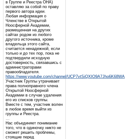
в Группе и Реестра ОНА)
оставляю за собой по праву
первого автора идеи.
Любая информация о
Членстве в Открытой
Ноосферной Академии,
размещенная на других
сайтах родом из любого
другого источника, кроме
владельца этого сайта,
считается ненадежной, если
только и до тех пор, пока не
подтвердили исходную
достоверность, связавшись с
администраторами
правообладателя.
https://www.youtube.com/channel/UCP7vtSiQXIO9A7Jho6K68WA
Участник Группы утрачивает
права полноправного члена
Открытой Ноосферной
Академии в случае удаления
его из списков группы.
Вместе с тем, участник волен
в любое время выйти из
группы и Реестра.
…
Нас объединяет понимание
того, что в одиночку никто не
сможет решить проблемы,
стоящие перед