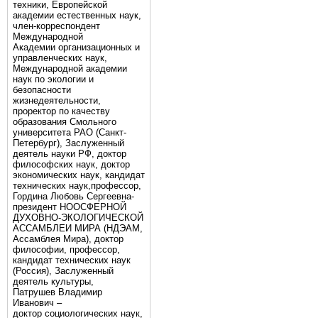
техники, Европейской
академии естественных наук,
член-корреспондент
Международной
Академии организационных и
управленческих наук,
Международной академии
наук по экологии и
безопасности
жизнедеятельности,
проректор по качеству
образования Смольного
университета РАО (Санкт-
Петербург), Заслуженный
деятель науки РФ, доктор
философских наук, доктор
экономических наук, кандидат
технических наук,профессор,
Гордина Любовь Сергеевна-
президент НООСФЕРНОЙ
ДУХОВНО-ЭКОЛОГИЧЕСКОЙ
АССАМБЛЕИ МИРА (НДЭАМ,
Ассамблея Мира), доктор
философии, профессор,
кандидат технических наук
(Россия), Заслуженный
деятель культуры,
Патрушев Владимир
Иванович –
доктор социологических наук,