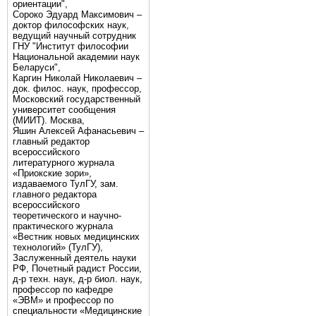
ориентации",
Сороко Эдуард Максимович –
доктор философских наук,
ведущий научный сотрудник
ГНУ "Институт философии
Национальной академии наук
Беларуси",
Каргин Николай Николаевич –
док. филос. наук, профессор,
Московский государственный
университет сообщения
(МИИТ). Москва,
Яшин Алексей Афанасьевич –
главный редактор
всероссийского
литературного журнала
«Приокские зори»,
издаваемого ТулГУ, зам.
главного редактора
всероссийского
теоретического и научно-
практического журнала
«Вестник новых медицинских
технологий» (ТулГУ),
Заслуженный деятель науки
РФ, Почетный радист России,
д-р техн. наук, д-р биол. наук,
профессор по кафедре
«ЭВМ» и профессор по
специальности «Медицинские