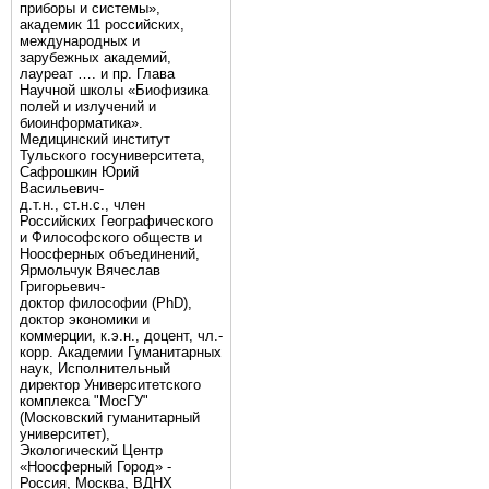
приборы и системы»,
академик 11 российских,
международных и
зарубежных академий,
лауреат …. и пр. Глава
Научной школы «Биофизика
полей и излучений и
биоинформатика».
Медицинский институт
Тульского госуниверситета,
Сафрошкин Юрий
Васильевич-
д.т.н., ст.н.с., член
Российских Географического
и Философского обществ и
Ноосферных объединений,
Ярмольчук Вячеслав
Григорьевич-
доктор философии (PhD),
доктор экономики и
коммерции, к.э.н., доцент, чл.-
корр. Академии Гуманитарных
наук, Исполнительный
директор Университетского
комплекса "МосГУ"
(Московский гуманитарный
университет),
Экологический Центр
«Ноосферный Город» -
Россия, Москва, ВДНХ