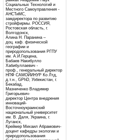
Социальных Технологий и
Местного Самоуправления -
АНСТиМС,
замдиректора по развитию
стройфирмы. РОССИЯ,
Ростовская область, г.
Волгодонск,
Алина Н. Паранина –
доц. каф. физической
географии и
природопользования РГПУ
им. А.И.Герцена,
Бабаев Накибулло
Хабибуллаевич -
проф., генеральный директор
НПФ САМОЙИНУР Ко Лтд,
д.т.н., GPhD, Узбекистан, г.
Бекабад,
Мазниченко Владимир
Григорьевич-
директор Центра внедрения
инноваций-
Восточноукраинский
национальный университет
им. В. Даля, Украина, г.
Луганск,
Креймер Михаил Абрамович-
доцент кафедры экологии и
природопользования