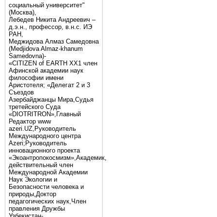
социальный университет"
(Москва),
Лебедев Никита Андреевич –
д.э.н., профессор, в.н.с. ИЭ
РАН,
Меджидова Алмаз Самедовна
(Medjidova Almaz-khanum
Samedovna)-
«CITIZEN of EARTH XX1 член
Афинской академии наук
философии имени
Аристотеля; «Делегат 2 и 3
Съездов
Азербайджанцы Мира,Судья
третейского Суда
«DIOTRITRON»,Главный
Редактор www
azeri.UZ,Руководитель
Международного центра
Аzeri;Руководитель
инновационного проекта
«Экоантропокосмизм»,Академик,
действительный член
Международной Академии
Наук Экологии и
Безопасности человека и
природы,Доктор
педагогических наук,Член
правления Дружбы
Узбекистан-