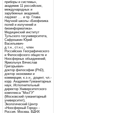
приборы и системы»,
академик 11 российских,
международных и
зарубежных академий,
лауреат …. и пр. Глава
Научной школы «Биофизика
полей и излучений и
биоинформатика».
Медицинский институт
Тульского госуниверситета,
Сафрошкин Юрий
Васильевич-
д.т.н., ст.н.с., член
Российских Географического
и Философского обществ и
Ноосферных объединений,
Ярмольчук Вячеслав
Григорьевич-
доктор философии (PhD),
доктор экономики и
коммерции, к.э.н., доцент, чл.-
корр. Академии Гуманитарных
наук, Исполнительный
директор Университетского
комплекса "МосГУ"
(Московский гуманитарный
университет),
Экологический Центр
«Ноосферный Город» -
Россия, Москва, ВДНХ