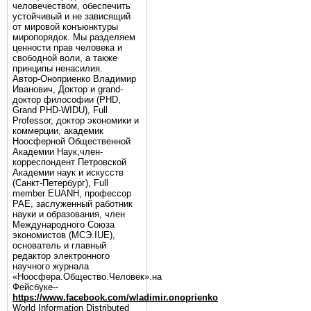
человечеством, обеспечить
устойчивый и не зависящий
от мировой конъюнктуры
миропорядок. Мы разделяем
ценности прав человека и
свободной воли, а также
принципы ненасилия.
Автор-Оноприенко Владимир
Иванович, Доктор и grand-
доктор философии (PHD,
Grand PHD-WIDU), Full
Professor, доктор экономики и
коммерции, академик
Ноосферной Общественной
Академии Наук,член-
корреспондент Петровской
Академии наук и искусств
(Санкт-Петербург), Full
member EUANH, профессор
РАЕ, заслуженный работник
науки и образования, член
Международного Союза
экономистов (МСЭ.IUE),
основатель и главный
редактор электронного
научного журнала
«Ноосфера.Общество.Человек».на
Фейсбуке--
https://www.facebook.com/wladimir.onoprienko
World Information Distributed