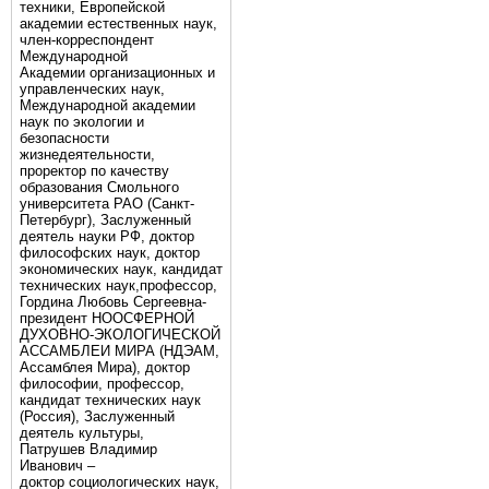
техники, Европейской
академии естественных наук,
член-корреспондент
Международной
Академии организационных и
управленческих наук,
Международной академии
наук по экологии и
безопасности
жизнедеятельности,
проректор по качеству
образования Смольного
университета РАО (Санкт-
Петербург), Заслуженный
деятель науки РФ, доктор
философских наук, доктор
экономических наук, кандидат
технических наук,профессор,
Гордина Любовь Сергеевна-
президент НООСФЕРНОЙ
ДУХОВНО-ЭКОЛОГИЧЕСКОЙ
АССАМБЛЕИ МИРА (НДЭАМ,
Ассамблея Мира), доктор
философии, профессор,
кандидат технических наук
(Россия), Заслуженный
деятель культуры,
Патрушев Владимир
Иванович –
доктор социологических наук,