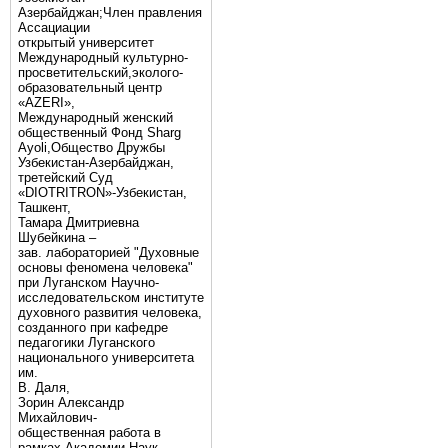
Азербайджан;Член правления
Ассациации
открытый университет
Международный культурно-
просветительский,эколого-
образовательный центр
«AZERI»,
Mеждународный женский
общественный Фонд Sharg
Аyoli,Общество Дружбы
Узбекистан-Азербайджан,
третейский Суд
«DIOTRITRON»-Узбекистан,
Ташкент,
Тамара Дмитриевна
Шубейкина –
зав. лабораторией "Духовные
основы феномена человека"
при Луганском Научно-
исследовательском институте
духовного развития человека,
созданного при кафедре
педагогики Луганского
национального университета
им.
В. Даля,
Зорин Александр
Михайлович-
общественная работа в
рамках Академии Наук