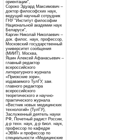
ориентации",
Сороко Эдуард Максимович –
доктор философских наук,
ведущий научный сотрудник
ГНУ "Институт философии
Национальной академии наук
Беларуси",
Каргин Николай Николаевич –
док. филос. наук, профессор,
Московский государственный
университет сообщения
(МИИТ). Москва,
Яшин Алексей Афанасьевич –
главный редактор
всероссийского
литературного журнала
«Приокские зори»,
издаваемого ТулГУ, зам.
главного редактора
всероссийского
теоретического и научно-
практического журнала
«Вестник новых медицинских
технологий» (ТулГУ),
Заслуженный деятель науки
РФ, Почетный радист России,
д-р техн. наук, д-р биол. наук,
профессор по кафедре
«ЭВМ» и профессор по
специальности «Медицинские