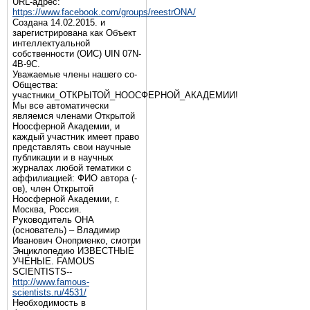
URL-адрес:
https://www.facebook.com/groups/reestrONA/
Создана 14.02.2015. и
зарегистрирована как Объект
интеллектуальной
собственности (ОИС) UIN 07N-
4B-9C.
Уважаемые члены нашего со-
Общества:
участники_ОТКРЫТОЙ_НООСФЕРНОЙ_АКАДЕМИИ!
Мы все автоматически
являемся членами Открытой
Ноосферной Академии, и
каждый участник имеет право
представлять свои научные
публикации и в научных
журналах любой тематики с
аффилиацией: ФИО автора (-
ов), член Открытой
Ноосферной Академии, г.
Москва, Россия.
Руководитель ОНА
(основатель) – Владимир
Иванович Оноприенко, смотри
Энциклопедию ИЗВЕСТНЫЕ
УЧЕНЫЕ. FAMOUS
SCIENTISTS--
http://www.famous-
scientists.ru/4531/
Необходимость в