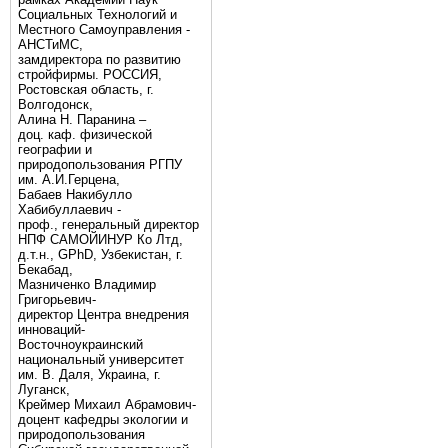
Социальных Технологий и
Местного Самоуправления -
АНСТиМС,
замдиректора по развитию
стройфирмы. РОССИЯ,
Ростовская область, г.
Волгодонск,
Алина Н. Паранина –
доц. каф. физической
географии и
природопользования РГПУ
им. А.И.Герцена,
Бабаев Накибулло
Хабибуллаевич -
проф., генеральный директор
НПФ САМОЙИНУР Ко Лтд,
д.т.н., GPhD, Узбекистан, г.
Бекабад,
Мазниченко Владимир
Григорьевич-
директор Центра внедрения
инноваций-
Восточноукраинский
национальный университет
им. В. Даля, Украина, г.
Луганск,
Креймер Михаил Абрамович-
доцент кафедры экологии и
природопользования