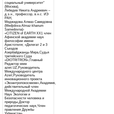
социальный университет"
(Москва),
Лебедев Никита Андреевич –
д.э.н., профессор, в.н.с. ИЭ
РАН,
Меджидова Алмаз Самедовна
(Medjidova Almaz-khanum
Samedovna)-
«CITIZEN of EARTH XX1 член
Афинской академии наук
философии имени
Аристотеля; «Делегат 2 и 3
Съездов
Азербайджанцы Мира,Судья
третейского Суда
«DIOTRITRON»,Главный
Редактор www
azeri.UZ,Руководитель
Международного центра
Аzeri;Руководитель
инновационного проекта
«Экоантропокосмизм»,Академик,
действительный член
Международной Академии
Наук Экологии и
Безопасности человека и
природы,Доктор
педагогических наук,Член
правления Дружбы
Узбекистан-