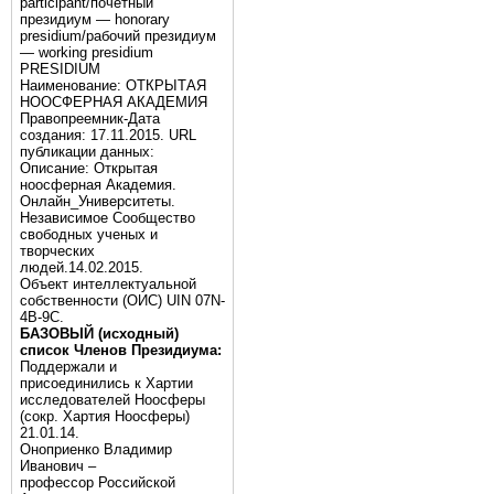
participant/почётный
президиум — honorary
presidium/рабочий президиум
— working presidium
PRESIDIUM
Наименование: ОТКРЫТАЯ
НООСФЕРНАЯ АКАДЕМИЯ
Правопреемник-Дата
создания: 17.11.2015. URL
публикации данных:
Описание: Открытая
ноосферная Академия.
Онлайн_Университеты.
Независимое Сообщество
свободных ученых и
творческих
людей.14.02.2015.
Объект интеллектуальной
собственности (ОИС) UIN 07N-
4B-9C.
БАЗОВЫЙ (исходный)
список Членов Президиума:
Поддержали и
присоединились к Хартии
исследователей Ноосферы
(сокр. Хартия Ноосферы)
21.01.14.
Оноприенко Владимир
Иванович –
профессор Российской