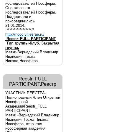
исследователей Ноосферы,
Оценка опыта
исследователей Ноосферы,
Поддержали и
присоединились
21.01.2014.
*****************//
http://noocivil.esrae.ru/
Reestr_FULL PARTICIPANT
Тип группы-Клуб. Закрытая
группа.
Метки-Вернадский Владимир
Иванович, Тесла
Никола,Ноосфера.
Reestr_FULL
PARTICIPANT.Реестр
УЧАСТНИК РЕЕСТРА-
Полноправный Член Открытой
Ноосферной
Академии/Reestr_FULL
PARTICIPANT
Метки -Вернадский Владимир
Иванович,Тесла Никола,
Ноосфера, открытая
ноосферная академия