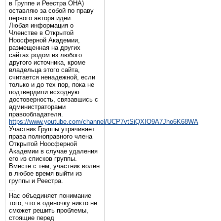
в Группе и Реестра ОНА)
оставляю за собой по праву
первого автора идеи.
Любая информация о
Членстве в Открытой
Ноосферной Академии,
размещенная на других
сайтах родом из любого
другого источника, кроме
владельца этого сайта,
считается ненадежной, если
только и до тех пор, пока не
подтвердили исходную
достоверность, связавшись с
администраторами
правообладателя.
https://www.youtube.com/channel/UCP7vtSiQXIO9A7Jho6K68WA
Участник Группы утрачивает
права полноправного члена
Открытой Ноосферной
Академии в случае удаления
его из списков группы.
Вместе с тем, участник волен
в любое время выйти из
группы и Реестра.
…
Нас объединяет понимание
того, что в одиночку никто не
сможет решить проблемы,
стоящие перед