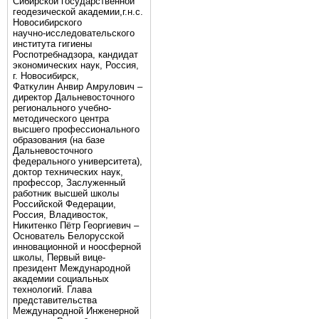
Сибирской государственной
геодезической академии,г.н.с.
Новосибирского
научно-исследовательского
института гигиены
Роспотребнадзора, кандидат
экономических наук, Россия,
г. Новосибирск,
Фаткулин Анвир Амрулович –
директор Дальневосточного
регионального учебно-
методического центра
высшего профессионального
образования (на базе
Дальневосточного
федерального университета),
доктор технических наук,
профессор, Заслуженный
работник высшей школы
Российской Федерации,
Россия, Владивосток,
Никитенко Пётр Георгиевич –
Основатель Белорусской
инновационной и ноосферной
школы, Первый вице-
президент Международной
академии социальных
технологий. Глава
представительства
Международной Инженерной