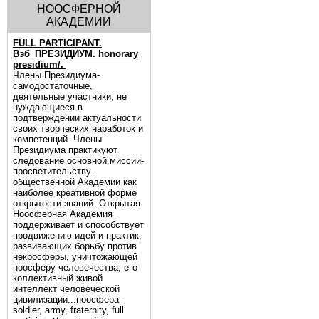
НООСФЕРНОЙ
АКАДЕМИИ
FULL PARTICIPANT.
Вэб_ПРЕЗИДИУМ. honorary
presidium/.
Члены Президиума-
самодостаточные,
деятельные участники, не
нуждающиеся в
подтверждении актуальности
своих творческих наработок и
компетенций. Члены
Президиума практикуют
следование основной миссии-
просветительству-
общественной Академии как
наиболее креативной форме
открытости знаний. Открытая
Ноосферная Академия
поддерживает и способствует
продвижению идей и практик,
развивающих борьбу против
некросферы, уничтожающей
ноосферу человечества, его
коллективный живой
интеллект человеческой
цивилизации...ноосфера -
soldier, army, fraternity, full