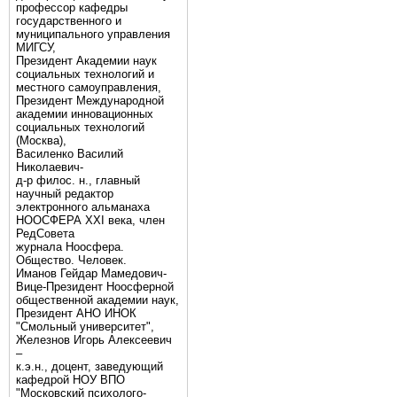
профессор кафедры
государственного и
муниципального управления
МИГСУ,
Президент Академии наук
социальных технологий и
местного самоуправления,
Президент Международной
академии инновационных
социальных технологий
(Москва),
Василенко Василий
Николаевич-
д-р филос. н., главный
научный редактор
электронного альманаха
НООСФЕРА XXI века, член
РедСовета
журнала Ноосфера.
Общество. Человек.
Иманов Гейдар Мамедович-
Вице-Президент Ноосферной
общественной академии наук,
Президент АНО ИНОК
"Смольный университет",
Железнов Игорь Алексеевич
–
к.э.н., доцент, заведующий
кафедрой НОУ ВПО
"Московский психолого-