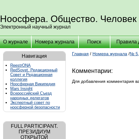
Ноосфера. Общество. Человек
Электронный научный журнал
О журнале
Номера журнала
Поиск
Правила 
Главная
/
Номера журнала
/
№ 5,
Навигация
ReestrONA
Комментарии:
RedSovet. Редакционный
Совет и Редакционная
коллегия
Для добавления комментария 
Ноосферная Википедия
Mars Insight
Всероссийский Съезд
народных делегатов
Экспертный совет по
ноосферной безопасности
FULL PARTICIPANT.
ПРЕЗИДИУМ
ОТКРЫТОЙ