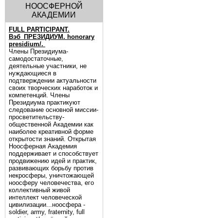
НООСФЕРНОЙ
АКАДЕМИИ
FULL PARTICIPANT.
Вэб_ПРЕЗИДИУМ. honorary
presidium/.
Члены Президиума-
самодостаточные,
деятельные участники, не
нуждающиеся в
подтверждении актуальности
своих творческих наработок и
компетенций. Члены
Президиума практикуют
следование основной миссии-
просветительству-
общественной Академии как
наиболее креативной форме
открытости знаний. Открытая
Ноосферная Академия
поддерживает и способствует
продвижению идей и практик,
развивающих борьбу против
некросферы, уничтожающей
ноосферу человечества, его
коллективный живой
интеллект человеческой
цивилизации...ноосфера -
soldier, army, fraternity, full