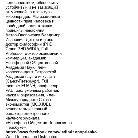
человечеством, обеспечить
устойчивый и не зависящий
от мировой конъюнктуры
миропорядок. Мы разделяем
ценности прав человека и
свободной воли, а также
принципы ненасилия.
Автор-Оноприенко Владимир
Иванович, Доктор и grand-
доктор философии (PHD,
Grand PHD-WIDU), Full
Professor, доктор экономики и
коммерции, академик
Ноосферной Общественной
Академии Наук,член-
корреспондент Петровской
Академии наук и искусств
(Санкт-Петербург), Full
member EUANH, профессор
РАЕ, заслуженный работник
науки и образования, член
Международного Союза
экономистов (МСЭ.IUE),
основатель и главный
редактор электронного
научного журнала
«Ноосфера.Общество.Человек».на
Фейсбуке--
https://www.facebook.com/wladimir.onoprienko
World Information Distributed