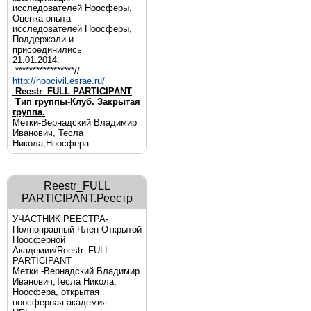
исследователей Ноосферы,
Оценка опыта
исследователей Ноосферы,
Поддержали и
присоединились
21.01.2014.
*****************//
http://noocivil.esrae.ru/
Reestr_FULL PARTICIPANT
Тип группы-Клуб. Закрытая
группа.
Метки-Вернадский Владимир
Иванович, Тесла
Никола,Ноосфера.
Reestr_FULL
PARTICIPANT.Реестр
УЧАСТНИК РЕЕСТРА-
Полноправный Член Открытой
Ноосферной
Академии/Reestr_FULL
PARTICIPANT
Метки -Вернадский Владимир
Иванович,Тесла Никола,
Ноосфера, открытая
ноосферная академия