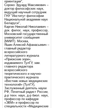
ориентации",
Сороко Эдуард Максимович –
доктор философских наук,
ведущий научный сотрудник
ГНУ "Институт философии
Национальной академии наук
Беларуси",
Каргин Николай Николаевич –
док. филос. наук, профессор,
Московский государственный
университет сообщения
(МИИТ). Москва,
Яшин Алексей Афанасьевич –
главный редактор
всероссийского
литературного журнала
«Приокские зори»,
издаваемого ТулГУ, зам.
главного редактора
всероссийского
теоретического и научно-
практического журнала
«Вестник новых медицинских
технологий» (ТулГУ),
Заслуженный деятель науки
РФ, Почетный радист России,
д-р техн. наук, д-р биол. наук,
профессор по кафедре
«ЭВМ» и профессор по
специальности «Медицинские