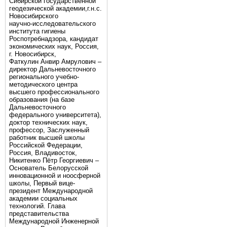
Сибирской государственной
геодезической академии,г.н.с.
Новосибирского
научно-исследовательского
института гигиены
Роспотребнадзора, кандидат
экономических наук, Россия,
г. Новосибирск,
Фаткулин Анвир Амрулович –
директор Дальневосточного
регионального учебно-
методического центра
высшего профессионального
образования (на базе
Дальневосточного
федерального университета),
доктор технических наук,
профессор, Заслуженный
работник высшей школы
Российской Федерации,
Россия, Владивосток,
Никитенко Пётр Георгиевич –
Основатель Белорусской
инновационной и ноосферной
школы, Первый вице-
президент Международной
академии социальных
технологий. Глава
представительства
Международной Инженерной