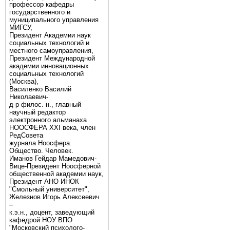
профессор кафедры
государственного и
муниципального управления
МИГСУ,
Президент Академии наук
социальных технологий и
местного самоуправления,
Президент Международной
академии инновационных
социальных технологий
(Москва),
Василенко Василий
Николаевич-
д-р филос. н., главный
научный редактор
электронного альманаха
НООСФЕРА XXI века, член
РедСовета
журнала Ноосфера.
Общество. Человек.
Иманов Гейдар Мамедович-
Вице-Президент Ноосферной
общественной академии наук,
Президент АНО ИНОК
"Смольный университет",
Железнов Игорь Алексеевич
–
к.э.н., доцент, заведующий
кафедрой НОУ ВПО
"Московский психолого-