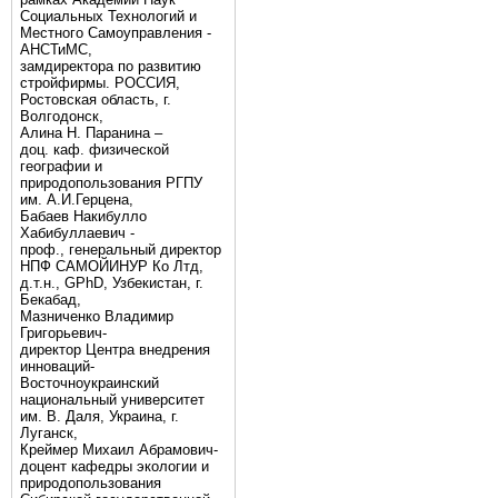
Социальных Технологий и
Местного Самоуправления -
АНСТиМС,
замдиректора по развитию
стройфирмы. РОССИЯ,
Ростовская область, г.
Волгодонск,
Алина Н. Паранина –
доц. каф. физической
географии и
природопользования РГПУ
им. А.И.Герцена,
Бабаев Накибулло
Хабибуллаевич -
проф., генеральный директор
НПФ САМОЙИНУР Ко Лтд,
д.т.н., GPhD, Узбекистан, г.
Бекабад,
Мазниченко Владимир
Григорьевич-
директор Центра внедрения
инноваций-
Восточноукраинский
национальный университет
им. В. Даля, Украина, г.
Луганск,
Креймер Михаил Абрамович-
доцент кафедры экологии и
природопользования