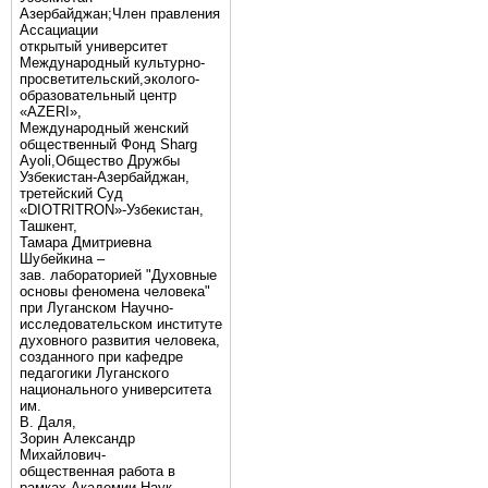
Азербайджан;Член правления
Ассациации
открытый университет
Международный культурно-
просветительский,эколого-
образовательный центр
«AZERI»,
Mеждународный женский
общественный Фонд Sharg
Аyoli,Общество Дружбы
Узбекистан-Азербайджан,
третейский Суд
«DIOTRITRON»-Узбекистан,
Ташкент,
Тамара Дмитриевна
Шубейкина –
зав. лабораторией "Духовные
основы феномена человека"
при Луганском Научно-
исследовательском институте
духовного развития человека,
созданного при кафедре
педагогики Луганского
национального университета
им.
В. Даля,
Зорин Александр
Михайлович-
общественная работа в
рамках Академии Наук