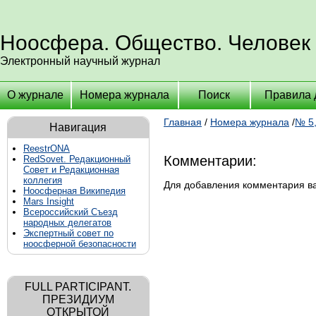
Ноосфера. Общество. Человек
Электронный научный журнал
О журнале
Номера журнала
Поиск
Правила 
Главная
/
Номера журнала
/
№ 5,
Навигация
ReestrONA
Комментарии:
RedSovet. Редакционный
Совет и Редакционная
коллегия
Для добавления комментария 
Ноосферная Википедия
Mars Insight
Всероссийский Съезд
народных делегатов
Экспертный совет по
ноосферной безопасности
FULL PARTICIPANT.
ПРЕЗИДИУМ
ОТКРЫТОЙ