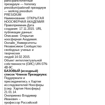
participant/почётный
президиум — honorary
presidium/рабочий президиум
— working presidium
PRESIDIUM
Наименование: ОТКРЫТАЯ
НООСФЕРНАЯ АКАДЕМИЯ
Правопреемник-Дата
создания: 17.11.2015. URL
публикации данных:
Описание: Открытая
ноосферная Академия.
Онлайн_Университеты.
Независимое Сообщество
свободных ученых и
творческих
людей.14.02.2015.
Объект интеллектуальной
собственности (ОИС) UIN 07N-
4B-9C.
БАЗОВЫЙ (исходный)
список Членов Президиума:
Поддержали и
присоединились к Хартии
исследователей Ноосферы
(сокр. Хартия Ноосферы)
21.01.14.
Оноприенко Владимир
Иванович –
профессор Российской