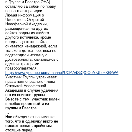
в Группе и Реестра ОНА)
оставляю за собой по праву
первого автора идеи.
Любая информация о
Членстве в Открытой
Ноосферной Академии,
размещенная на других
сайтах родом из любого
другого источника, кроме
владельца этого сайта,
считается ненадежной, если
только и до тех пор, пока не
подтвердили исходную
достоверность, связавшись с
администраторами
правообладателя.
https://www.youtube.com/channel/UCP7vtSiQXIO9A7Jho6K68WA
Участник Группы утрачивает
права полноправного члена
Открытой Ноосферной
Академии в случае удаления
его из списков группы.
Вместе с тем, участник волен
в любое время выйти из
группы и Реестра.
…
Нас объединяет понимание
того, что в одиночку никто не
сможет решить проблемы,
стоящие перед