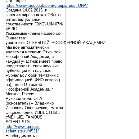
URL-адрес:
https://www.facebook.com/groups/reestrONA/
Создана 14.02.2015. и
зарегистрирована как Объект
интеллектуальной
собственности (ОИС) UIN 07N-
4B-9C.
Уважаемые члены нашего со-
Общества:
участники_ОТКРЫТОЙ_НООСФЕРНОЙ_АКАДЕМИИ!
Мы все автоматически
являемся членами Открытой
Ноосферной Академии, и
каждый участник имеет право
представлять свои научные
публикации и в научных
журналах любой тематики с
аффилиацией: ФИО автора (-
ов), член Открытой
Ноосферной Академии, г.
Москва, Россия.
Руководитель ОНА
(основатель) – Владимир
Иванович Оноприенко, смотри
Энциклопедию ИЗВЕСТНЫЕ
УЧЕНЫЕ. FAMOUS
SCIENTISTS--
http://www.famous-
scientists.ru/4531/
Необходимость в