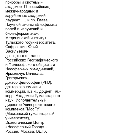
приборы и системы»,
академик 11 российских,
международных и
зарубежных академий,
лауреат …. и пр. Глава
Научной школы «Биофизика
полей и излучений и
биоинформатика».
Медицинский институт
Тульского госуниверситета,
Сафрошкин Юрий
Васильевич-
д.т.н., ст.н.с., член
Российских Географического
и Философского обществ и
Ноосферных объединений,
Ярмольчук Вячеслав
Григорьевич-
доктор философии (PhD),
доктор экономики и
коммерции, к.э.н., доцент, чл.-
корр. Академии Гуманитарных
наук, Исполнительный
директор Университетского
комплекса "МосГУ"
(Московский гуманитарный
университет),
Экологический Центр
«Ноосферный Город» -
Россия, Москва, ВДНХ