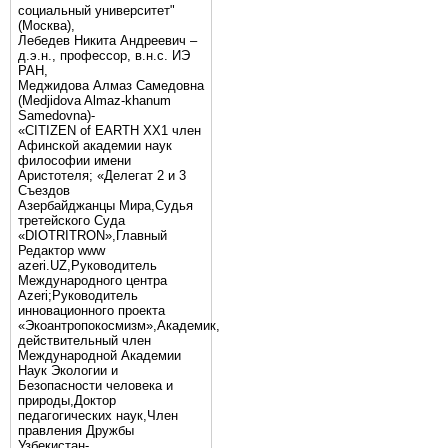
социальный университет"
(Москва),
Лебедев Никита Андреевич –
д.э.н., профессор, в.н.с. ИЭ
РАН,
Меджидова Алмаз Самедовна
(Medjidova Almaz-khanum
Samedovna)-
«CITIZEN of EARTH XX1 член
Афинской академии наук
философии имени
Аристотеля; «Делегат 2 и 3
Съездов
Азербайджанцы Мира,Судья
третейского Суда
«DIOTRITRON»,Главный
Редактор www
azeri.UZ,Руководитель
Международного центра
Аzeri;Руководитель
инновационного проекта
«Экоантропокосмизм»,Академик,
действительный член
Международной Академии
Наук Экологии и
Безопасности человека и
природы,Доктор
педагогических наук,Член
правления Дружбы
Узбекистан-