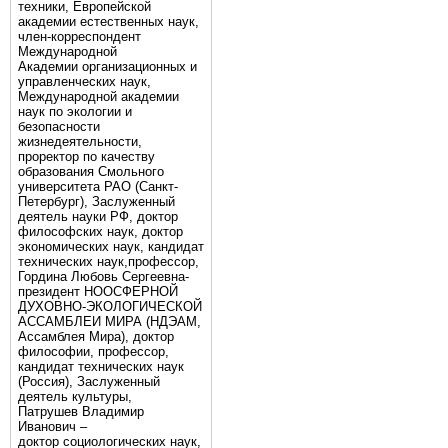
техники, Европейской
академии естественных наук,
член-корреспондент
Международной
Академии организационных и
управленческих наук,
Международной академии
наук по экологии и
безопасности
жизнедеятельности,
проректор по качеству
образования Смольного
университета РАО (Санкт-
Петербург), Заслуженный
деятель науки РФ, доктор
философских наук, доктор
экономических наук, кандидат
технических наук,профессор,
Гордина Любовь Сергеевна-
президент НООСФЕРНОЙ
ДУХОВНО-ЭКОЛОГИЧЕСКОЙ
АССАМБЛЕИ МИРА (НДЭАМ,
Ассамблея Мира), доктор
философии, профессор,
кандидат технических наук
(Россия), Заслуженный
деятель культуры,
Патрушев Владимир
Иванович –
доктор социологических наук,