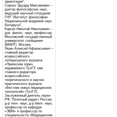
ориентации",
Сороко Эдуард Максимович –
доктор философских наук,
ведущий научный сотрудник
ГНУ "Институт философии
Национальной академии наук
Беларуси",
Каргин Николай Николаевич –
док. филос. наук, профессор,
Московский государственный
университет сообщения
(МИИТ). Москва,
Яшин Алексей Афанасьевич –
главный редактор
всероссийского
литературного журнала
«Приокские зори»,
издаваемого ТулГУ, зам.
главного редактора
всероссийского
теоретического и научно-
практического журнала
«Вестник новых медицинских
технологий» (ТулГУ),
Заслуженный деятель науки
РФ, Почетный радист России,
д-р техн. наук, д-р биол. наук,
профессор по кафедре
«ЭВМ» и профессор по
специальности «Медицинские