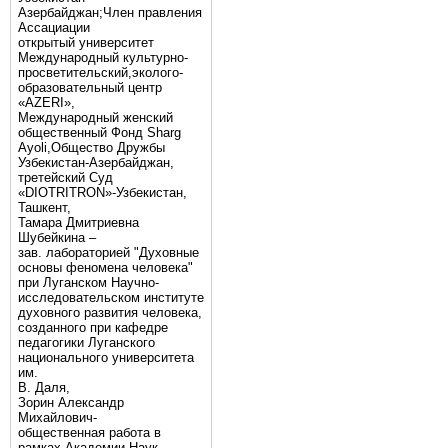
Азербайджан;Член правления
Ассациации
открытый университет
Международный культурно-
просветительский,эколого-
образовательный центр
«AZERI»,
Mеждународный женский
общественный Фонд Sharg
Аyoli,Общество Дружбы
Узбекистан-Азербайджан,
третейский Суд
«DIOTRITRON»-Узбекистан,
Ташкент,
Тамара Дмитриевна
Шубейкина –
зав. лабораторией "Духовные
основы феномена человека"
при Луганском Научно-
исследовательском институте
духовного развития человека,
созданного при кафедре
педагогики Луганского
национального университета
им.
В. Даля,
Зорин Александр
Михайлович-
общественная работа в
рамках Академии Наук