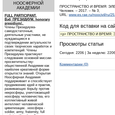
НООСФЕРНОЙ
ПРОСТРАНСТВО И ВРЕМЯ: ЭЛЕ
АКАДЕМИИ
Человек. – 2017. – № 3;
URL:
www.es.rae.ru/noocivil/ru/2
FULL PARTICIPANT.
Вэб_ПРЕЗИДИУМ. honorary
presidium/.
Код для вставки на сай
Члены Президиума-
самодостаточные,
деятельные участники, не
нуждающиеся в
подтверждении актуальности
Просмотры статьи
своих творческих наработок и
компетенций. Члены
Сегодня: 2206 | За неделю: 2206
Президиума практикуют
следование основной миссии-
просветительству-
Комментарии (0)
общественной Академии как
наиболее креативной форме
открытости знаний. Открытая
Ноосферная Академия
поддерживает и способствует
продвижению идей и практик,
развивающих борьбу против
некросферы, уничтожающей
ноосферу человечества, его
коллективный живой
интеллект человеческой
цивилизации...ноосфера -
soldier, army, fraternity, full