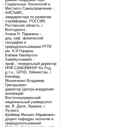
Социальных Технологий и
Местного Самоуправления -
АНСТиМС,
замдиректора по развитию
стройфирмы. РОССИЯ,
Ростовская область, г.
Волгодонск,
Алина Н. Паранина –
доц. каф. физической
географии и
природопользования РГПУ
им. А.И.Герцена,
Бабаев Накибулло
Хабибуллаевич -
проф., генеральный директор
НПФ САМОЙИНУР Ко Лтд,
д.т.н., GPhD, Узбекистан, г.
Бекабад,
Мазниченко Владимир
Григорьевич-
директор Центра внедрения
инноваций-
Восточноукраинский
национальный университет
им. В. Даля, Украина, г.
Луганск,
Креймер Михаил Абрамович-
доцент кафедры экологии и
природопользования