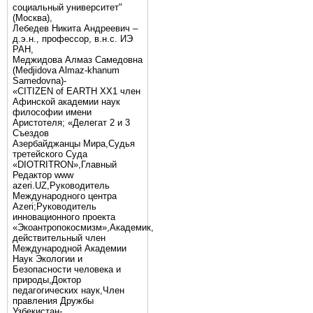
социальный университет"
(Москва),
Лебедев Никита Андреевич –
д.э.н., профессор, в.н.с. ИЭ
РАН,
Меджидова Алмаз Самедовна
(Medjidova Almaz-khanum
Samedovna)-
«CITIZEN of EARTH XX1 член
Афинской академии наук
философии имени
Аристотеля; «Делегат 2 и 3
Съездов
Азербайджанцы Мира,Судья
третейского Суда
«DIOTRITRON»,Главный
Редактор www
azeri.UZ,Руководитель
Международного центра
Аzeri;Руководитель
инновационного проекта
«Экоантропокосмизм»,Академик,
действительный член
Международной Академии
Наук Экологии и
Безопасности человека и
природы,Доктор
педагогических наук,Член
правления Дружбы
Узбекистан-