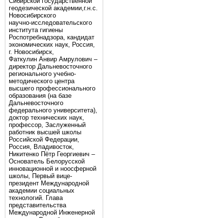
Сибирской государственной
геодезической академии,г.н.с.
Новосибирского
научно-исследовательского
института гигиены
Роспотребнадзора, кандидат
экономических наук, Россия,
г. Новосибирск,
Фаткулин Анвир Амрулович –
директор Дальневосточного
регионального учебно-
методического центра
высшего профессионального
образования (на базе
Дальневосточного
федерального университета),
доктор технических наук,
профессор, Заслуженный
работник высшей школы
Российской Федерации,
Россия, Владивосток,
Никитенко Пётр Георгиевич –
Основатель Белорусской
инновационной и ноосферной
школы, Первый вице-
президент Международной
академии социальных
технологий. Глава
представительства
Международной Инженерной