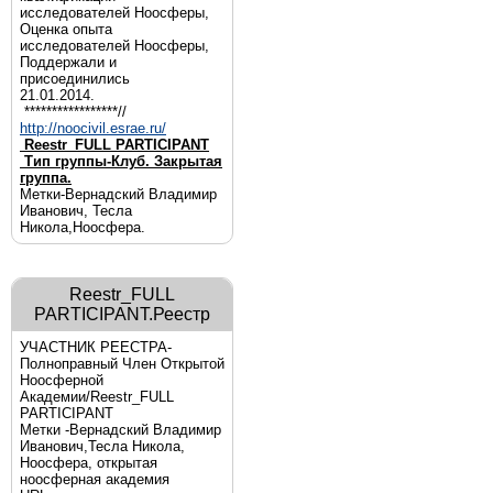
исследователей Ноосферы,
Оценка опыта
исследователей Ноосферы,
Поддержали и
присоединились
21.01.2014.
*****************//
http://noocivil.esrae.ru/
Reestr_FULL PARTICIPANT
Тип группы-Клуб. Закрытая
группа.
Метки-Вернадский Владимир
Иванович, Тесла
Никола,Ноосфера.
Reestr_FULL
PARTICIPANT.Реестр
УЧАСТНИК РЕЕСТРА-
Полноправный Член Открытой
Ноосферной
Академии/Reestr_FULL
PARTICIPANT
Метки -Вернадский Владимир
Иванович,Тесла Никола,
Ноосфера, открытая
ноосферная академия