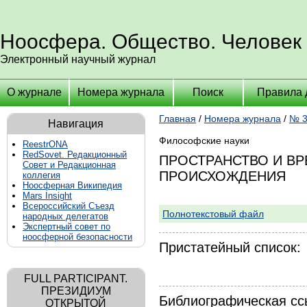
Ноосфера. Общество. Человек
Электронный научный журнал
О журнале
Номера журнала
Поиск
Правила 
Главная
/
Номера журнала
/
№ 3
Навигация
Философские науки
ReestrONA
RedSovet. Редакционный
ПРОСТРАНСТВО И В
Совет и Редакционная
ПРОИСХОЖДЕНИЯ
коллегия
Ноосферная Википедия
Mars Insight
Всероссийский Съезд
Полнотекстовый файл
народных делегатов
Экспертный совет по
ноосферной безопасности
Пристатейный список:
FULL PARTICIPANT.
ПРЕЗИДИУМ
Библиографическая сс
ОТКРЫТОЙ