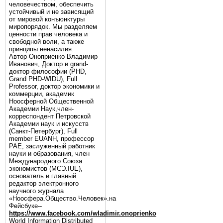
человечеством, обеспечить
устойчивый и не зависящий
от мировой конъюнктуры
миропорядок. Мы разделяем
ценности прав человека и
свободной воли, а также
принципы ненасилия.
Автор-Оноприенко Владимир
Иванович, Доктор и grand-
доктор философии (PHD,
Grand PHD-WIDU), Full
Professor, доктор экономики и
коммерции, академик
Ноосферной Общественной
Академии Наук,член-
корреспондент Петровской
Академии наук и искусств
(Санкт-Петербург), Full
member EUANH, профессор
РАЕ, заслуженный работник
науки и образования, член
Международного Союза
экономистов (МСЭ.IUE),
основатель и главный
редактор электронного
научного журнала
«Ноосфера.Общество.Человек».на
Фейсбуке--
https://www.facebook.com/wladimir.onoprienko
World Information Distributed