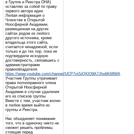
в Группе и Реестра ОНА)
оставляю за собой по праву
первого автора идеи.
Любая информация о
Членстве в Открытой
Ноосферной Академии,
размещенная на других
сайтах родом из любого
другого источника, кроме
владельца этого сайта,
считается ненадежной, если
только и до тех пор, пока не
подтвердили исходную
достоверность, связавшись с
администраторами
правообладателя.
https://www.youtube.com/channel/UCP7vtSiQXIO9A7Jho6K68WA
Участник Группы утрачивает
права полноправного члена
Открытой Ноосферной
Академии в случае удаления
его из списков группы.
Вместе с тем, участник волен
в любое время выйти из
группы и Реестра.
…
Нас объединяет понимание
того, что в одиночку никто не
сможет решить проблемы,
стоящие перед