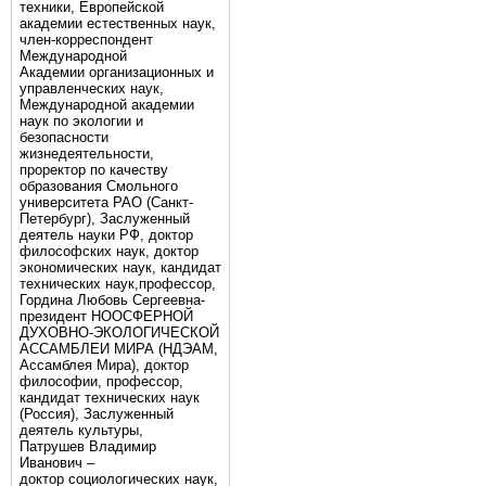
техники, Европейской
академии естественных наук,
член-корреспондент
Международной
Академии организационных и
управленческих наук,
Международной академии
наук по экологии и
безопасности
жизнедеятельности,
проректор по качеству
образования Смольного
университета РАО (Санкт-
Петербург), Заслуженный
деятель науки РФ, доктор
философских наук, доктор
экономических наук, кандидат
технических наук,профессор,
Гордина Любовь Сергеевна-
президент НООСФЕРНОЙ
ДУХОВНО-ЭКОЛОГИЧЕСКОЙ
АССАМБЛЕИ МИРА (НДЭАМ,
Ассамблея Мира), доктор
философии, профессор,
кандидат технических наук
(Россия), Заслуженный
деятель культуры,
Патрушев Владимир
Иванович –
доктор социологических наук,