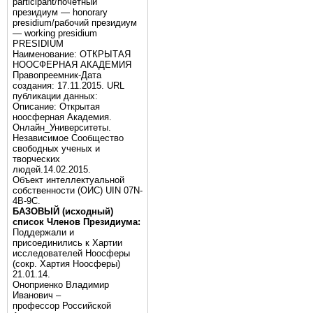
participant/почётный
президиум — honorary
presidium/рабочий президиум
— working presidium
PRESIDIUM
Наименование: ОТКРЫТАЯ
НООСФЕРНАЯ АКАДЕМИЯ
Правопреемник-Дата
создания: 17.11.2015. URL
публикации данных:
Описание: Открытая
ноосферная Академия.
Онлайн_Университеты.
Независимое Сообщество
свободных ученых и
творческих
людей.14.02.2015.
Объект интеллектуальной
собственности (ОИС) UIN 07N-
4B-9C.
БАЗОВЫЙ (исходный)
список Членов Президиума:
Поддержали и
присоединились к Хартии
исследователей Ноосферы
(сокр. Хартия Ноосферы)
21.01.14.
Оноприенко Владимир
Иванович –
профессор Российской