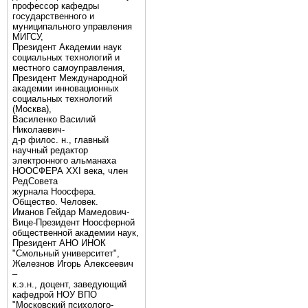
профессор кафедры
государственного и
муниципального управления
МИГСУ,
Президент Академии наук
социальных технологий и
местного самоуправления,
Президент Международной
академии инновационных
социальных технологий
(Москва),
Василенко Василий
Николаевич-
д-р филос. н., главный
научный редактор
электронного альманаха
НООСФЕРА XXI века, член
РедСовета
журнала Ноосфера.
Общество. Человек.
Иманов Гейдар Мамедович-
Вице-Президент Ноосферной
общественной академии наук,
Президент АНО ИНОК
"Смольный университет",
Железнов Игорь Алексеевич
–
к.э.н., доцент, заведующий
кафедрой НОУ ВПО
"Московский психолого-