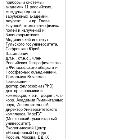
приборы и системы»,
академик 11 российских,
международных и
зарубежных академий,
лауреат …. и пр. Глава
Научной школы «Биофизика
полей и излучений и
биоинформатика».
Медицинский институт
Тульского госуниверситета,
Сафрошкин Юрий
Васильевич-
д.т.н., ст.н.с., член
Российских Географического
и Философского обществ и
Ноосферных объединений,
Ярмольчук Вячеслав
Григорьевич-
доктор философии (PhD),
доктор экономики и
коммерции, к.э.н., доцент, чл.-
корр. Академии Гуманитарных
наук, Исполнительный
директор Университетского
комплекса "МосГУ"
(Московский гуманитарный
университет),
Экологический Центр
«Ноосферный Город» -
Россия, Москва, ВДНХ