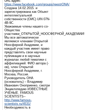
URL-адрес:
https://www.facebook.com/groups/reestrONA/
Создана 14.02.2015. и
зарегистрирована как Объект
интеллектуальной
собственности (ОИС) UIN 07N-
4B-9C.
Уважаемые члены нашего со-
Общества:
участники_ОТКРЫТОЙ_НООСФЕРНОЙ_АКАДЕМИИ!
Мы все автоматически
являемся членами Открытой
Ноосферной Академии, и
каждый участник имеет право
представлять свои научные
публикации и в научных
журналах любой тематики с
аффилиацией: ФИО автора (-
ов), член Открытой
Ноосферной Академии, г.
Москва, Россия.
Руководитель ОНА
(основатель) – Владимир
Иванович Оноприенко, смотри
Энциклопедию ИЗВЕСТНЫЕ
УЧЕНЫЕ. FAMOUS
SCIENTISTS--
http://www.famous-
scientists.ru/4531/
Необходимость в