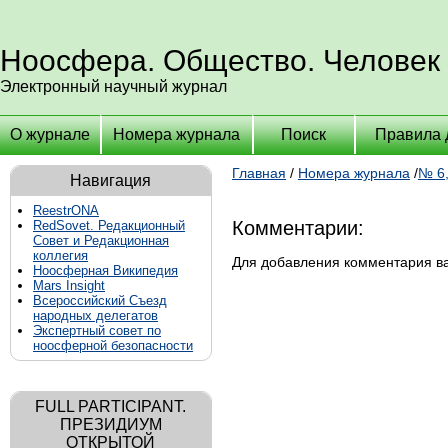
Ноосфера. Общество. Человек
Электронный научный журнал
О журнале
Номера журнала
Поиск
Правила 
Главная
/
Номера журнала
/
№ 6,
Навигация
ReestrONA
Комментарии:
RedSovet. Редакционный
Совет и Редакционная
коллегия
Для добавления комментария 
Ноосферная Википедия
Mars Insight
Всероссийский Съезд
народных делегатов
Экспертный совет по
ноосферной безопасности
FULL PARTICIPANT.
ПРЕЗИДИУМ
ОТКРЫТОЙ