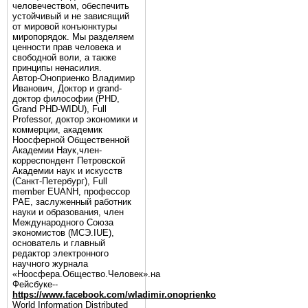
человечеством, обеспечить
устойчивый и не зависящий
от мировой конъюнктуры
миропорядок. Мы разделяем
ценности прав человека и
свободной воли, а также
принципы ненасилия.
Автор-Оноприенко Владимир
Иванович, Доктор и grand-
доктор философии (PHD,
Grand PHD-WIDU), Full
Professor, доктор экономики и
коммерции, академик
Ноосферной Общественной
Академии Наук,член-
корреспондент Петровской
Академии наук и искусств
(Санкт-Петербург), Full
member EUANH, профессор
РАЕ, заслуженный работник
науки и образования, член
Международного Союза
экономистов (МСЭ.IUE),
основатель и главный
редактор электронного
научного журнала
«Ноосфера.Общество.Человек».на
Фейсбуке--
https://www.facebook.com/wladimir.onoprienko
World Information Distributed