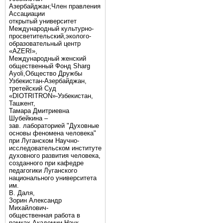
Азербайджан;Член правления
Ассациации
открытый университет
Международный культурно-
просветительский,эколого-
образовательный центр
«AZERI»,
Mеждународный женский
общественный Фонд Sharg
Аyoli,Общество Дружбы
Узбекистан-Азербайджан,
третейский Суд
«DIOTRITRON»-Узбекистан,
Ташкент,
Тамара Дмитриевна
Шубейкина –
зав. лабораторией "Духовные
основы феномена человека"
при Луганском Научно-
исследовательском институте
духовного развития человека,
созданного при кафедре
педагогики Луганского
национального университета
им.
В. Даля,
Зорин Александр
Михайлович-
общественная работа в
рамках Академии Наук