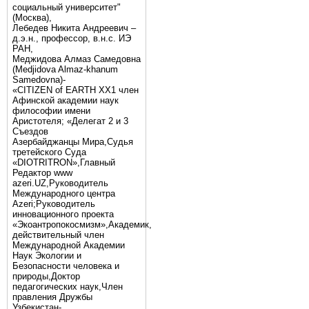
социальный университет"
(Москва),
Лебедев Никита Андреевич –
д.э.н., профессор, в.н.с. ИЭ
РАН,
Меджидова Алмаз Самедовна
(Medjidova Almaz-khanum
Samedovna)-
«CITIZEN of EARTH XX1 член
Афинской академии наук
философии имени
Аристотеля; «Делегат 2 и 3
Съездов
Азербайджанцы Мира,Судья
третейского Суда
«DIOTRITRON»,Главный
Редактор www
azeri.UZ,Руководитель
Международного центра
Аzeri;Руководитель
инновационного проекта
«Экоантропокосмизм»,Академик,
действительный член
Международной Академии
Наук Экологии и
Безопасности человека и
природы,Доктор
педагогических наук,Член
правления Дружбы
Узбекистан-