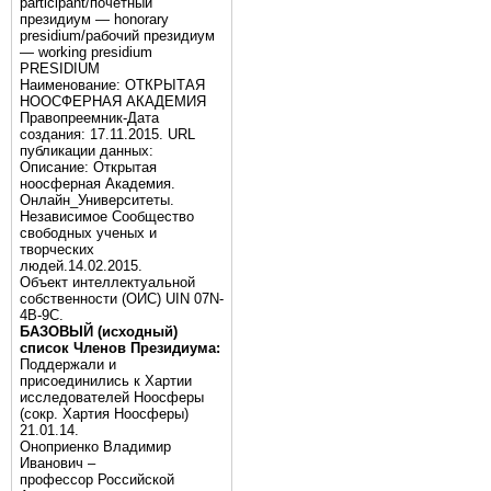
participant/почётный
президиум — honorary
presidium/рабочий президиум
— working presidium
PRESIDIUM
Наименование: ОТКРЫТАЯ
НООСФЕРНАЯ АКАДЕМИЯ
Правопреемник-Дата
создания: 17.11.2015. URL
публикации данных:
Описание: Открытая
ноосферная Академия.
Онлайн_Университеты.
Независимое Сообщество
свободных ученых и
творческих
людей.14.02.2015.
Объект интеллектуальной
собственности (ОИС) UIN 07N-
4B-9C.
БАЗОВЫЙ (исходный)
список Членов Президиума:
Поддержали и
присоединились к Хартии
исследователей Ноосферы
(сокр. Хартия Ноосферы)
21.01.14.
Оноприенко Владимир
Иванович –
профессор Российской