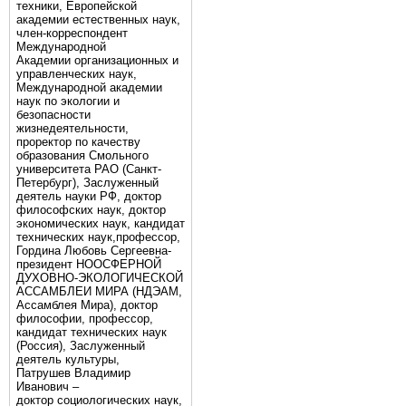
техники, Европейской
академии естественных наук,
член-корреспондент
Международной
Академии организационных и
управленческих наук,
Международной академии
наук по экологии и
безопасности
жизнедеятельности,
проректор по качеству
образования Смольного
университета РАО (Санкт-
Петербург), Заслуженный
деятель науки РФ, доктор
философских наук, доктор
экономических наук, кандидат
технических наук,профессор,
Гордина Любовь Сергеевна-
президент НООСФЕРНОЙ
ДУХОВНО-ЭКОЛОГИЧЕСКОЙ
АССАМБЛЕИ МИРА (НДЭАМ,
Ассамблея Мира), доктор
философии, профессор,
кандидат технических наук
(Россия), Заслуженный
деятель культуры,
Патрушев Владимир
Иванович –
доктор социологических наук,