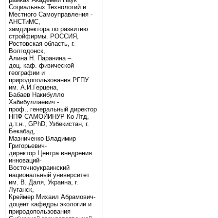
Социальных Технологий и
Местного Самоуправления -
АНСТиМС,
замдиректора по развитию
стройфирмы. РОССИЯ,
Ростовская область, г.
Волгодонск,
Алина Н. Паранина –
доц. каф. физической
географии и
природопользования РГПУ
им. А.И.Герцена,
Бабаев Накибулло
Хабибуллаевич -
проф., генеральный директор
НПФ САМОЙИНУР Ко Лтд,
д.т.н., GPhD, Узбекистан, г.
Бекабад,
Мазниченко Владимир
Григорьевич-
директор Центра внедрения
инноваций-
Восточноукраинский
национальный университет
им. В. Даля, Украина, г.
Луганск,
Креймер Михаил Абрамович-
доцент кафедры экологии и
природопользования