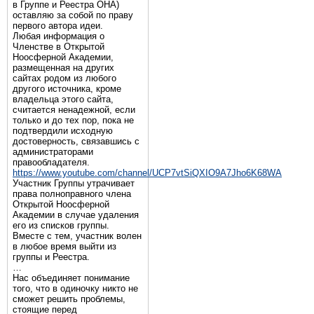
в Группе и Реестра ОНА)
оставляю за собой по праву
первого автора идеи.
Любая информация о
Членстве в Открытой
Ноосферной Академии,
размещенная на других
сайтах родом из любого
другого источника, кроме
владельца этого сайта,
считается ненадежной, если
только и до тех пор, пока не
подтвердили исходную
достоверность, связавшись с
администраторами
правообладателя.
https://www.youtube.com/channel/UCP7vtSiQXIO9A7Jho6K68WA
Участник Группы утрачивает
права полноправного члена
Открытой Ноосферной
Академии в случае удаления
его из списков группы.
Вместе с тем, участник волен
в любое время выйти из
группы и Реестра.
…
Нас объединяет понимание
того, что в одиночку никто не
сможет решить проблемы,
стоящие перед