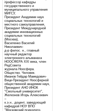
профессор кафедры
государственного и
муниципального управления
МИГСУ,
Президент Академии наук
социальных технологий и
местного самоуправления,
Президент Международной
академии инновационных
социальных технологий
(Москва),
Василенко Василий
Николаевич-
д-р филос. н., главный
научный редактор
электронного альманаха
НООСФЕРА XXI века, член
РедСовета
журнала Ноосфера.
Общество. Человек.
Иманов Гейдар Мамедович-
Вице-Президент Ноосферной
общественной академии наук,
Президент АНО ИНОК
"Смольный университет",
Железнов Игорь Алексеевич
–
к.э.н., доцент, заведующий
кафедрой НОУ ВПО
"Московский психолого-