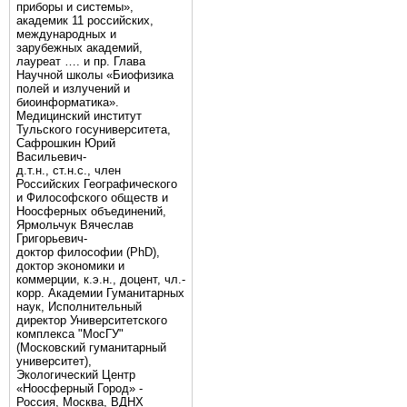
приборы и системы»,
академик 11 российских,
международных и
зарубежных академий,
лауреат …. и пр. Глава
Научной школы «Биофизика
полей и излучений и
биоинформатика».
Медицинский институт
Тульского госуниверситета,
Сафрошкин Юрий
Васильевич-
д.т.н., ст.н.с., член
Российских Географического
и Философского обществ и
Ноосферных объединений,
Ярмольчук Вячеслав
Григорьевич-
доктор философии (PhD),
доктор экономики и
коммерции, к.э.н., доцент, чл.-
корр. Академии Гуманитарных
наук, Исполнительный
директор Университетского
комплекса "МосГУ"
(Московский гуманитарный
университет),
Экологический Центр
«Ноосферный Город» -
Россия, Москва, ВДНХ