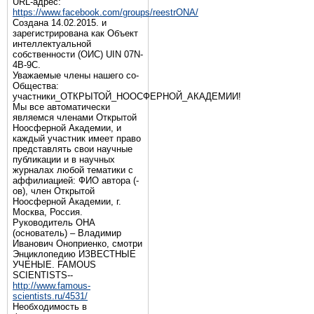
URL-адрес:
https://www.facebook.com/groups/reestrONA/
Создана 14.02.2015. и
зарегистрирована как Объект
интеллектуальной
собственности (ОИС) UIN 07N-
4B-9C.
Уважаемые члены нашего со-
Общества:
участники_ОТКРЫТОЙ_НООСФЕРНОЙ_АКАДЕМИИ!
Мы все автоматически
являемся членами Открытой
Ноосферной Академии, и
каждый участник имеет право
представлять свои научные
публикации и в научных
журналах любой тематики с
аффилиацией: ФИО автора (-
ов), член Открытой
Ноосферной Академии, г.
Москва, Россия.
Руководитель ОНА
(основатель) – Владимир
Иванович Оноприенко, смотри
Энциклопедию ИЗВЕСТНЫЕ
УЧЕНЫЕ. FAMOUS
SCIENTISTS--
http://www.famous-
scientists.ru/4531/
Необходимость в