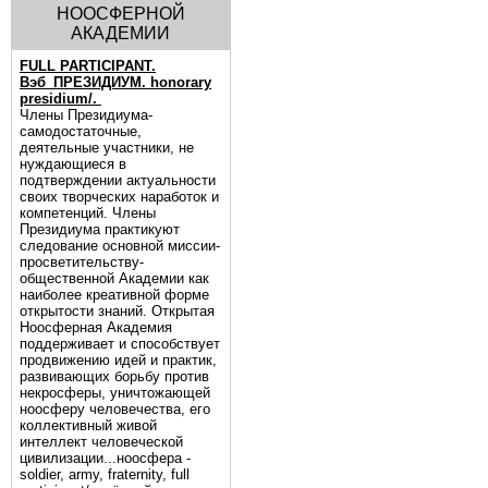
НООСФЕРНОЙ
АКАДЕМИИ
FULL PARTICIPANT.
Вэб_ПРЕЗИДИУМ. honorary
presidium/.
Члены Президиума-
самодостаточные,
деятельные участники, не
нуждающиеся в
подтверждении актуальности
своих творческих наработок и
компетенций. Члены
Президиума практикуют
следование основной миссии-
просветительству-
общественной Академии как
наиболее креативной форме
открытости знаний. Открытая
Ноосферная Академия
поддерживает и способствует
продвижению идей и практик,
развивающих борьбу против
некросферы, уничтожающей
ноосферу человечества, его
коллективный живой
интеллект человеческой
цивилизации...ноосфера -
soldier, army, fraternity, full