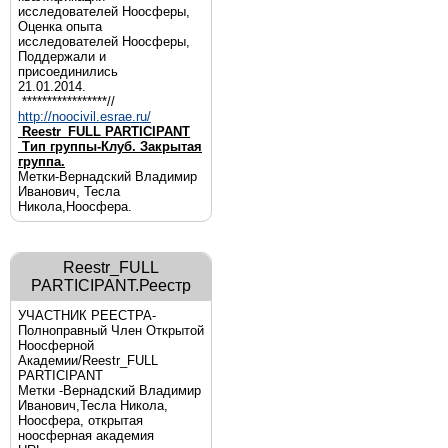
исследователей Ноосферы,
Оценка опыта
исследователей Ноосферы,
Поддержали и
присоединились
21.01.2014.
*****************//
http://noocivil.esrae.ru/
Reestr_FULL PARTICIPANT
Тип группы-Клуб. Закрытая
группа.
Метки-Вернадский Владимир
Иванович, Тесла
Никола,Ноосфера.
Reestr_FULL
PARTICIPANT.Реестр
УЧАСТНИК РЕЕСТРА-
Полноправный Член Открытой
Ноосферной
Академии/Reestr_FULL
PARTICIPANT
Метки -Вернадский Владимир
Иванович,Тесла Никола,
Ноосфера, открытая
ноосферная академия