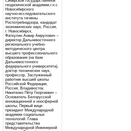
Сибирской государственной
геодезической академии,г.н.с.
Новосибирского
научно-исследовательского
института гигиены
Роспотребнадзора, кандидат
экономических наук, Россия,
г. Новосибирск,
Фаткулин Анвир Амрулович –
директор Дальневосточного
регионального учебно-
методического центра
высшего профессионального
образования (на базе
Дальневосточного
федерального университета),
доктор технических наук,
профессор, Заслуженный
работник высшей школы
Российской Федерации,
Россия, Владивосток,
Никитенко Пётр Георгиевич –
Основатель Белорусской
инновационной и ноосферной
школы, Первый вице-
президент Международной
академии социальных
технологий. Глава
представительства
Международной Инженерной