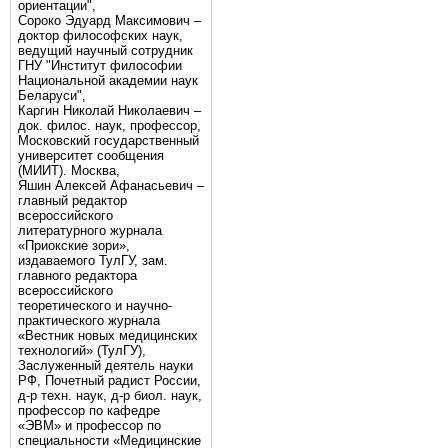
ориентации",
Сороко Эдуард Максимович –
доктор философских наук,
ведущий научный сотрудник
ГНУ "Институт философии
Национальной академии наук
Беларуси",
Каргин Николай Николаевич –
док. филос. наук, профессор,
Московский государственный
университет сообщения
(МИИТ). Москва,
Яшин Алексей Афанасьевич –
главный редактор
всероссийского
литературного журнала
«Приокские зори»,
издаваемого ТулГУ, зам.
главного редактора
всероссийского
теоретического и научно-
практического журнала
«Вестник новых медицинских
технологий» (ТулГУ),
Заслуженный деятель науки
РФ, Почетный радист России,
д-р техн. наук, д-р биол. наук,
профессор по кафедре
«ЭВМ» и профессор по
специальности «Медицинские